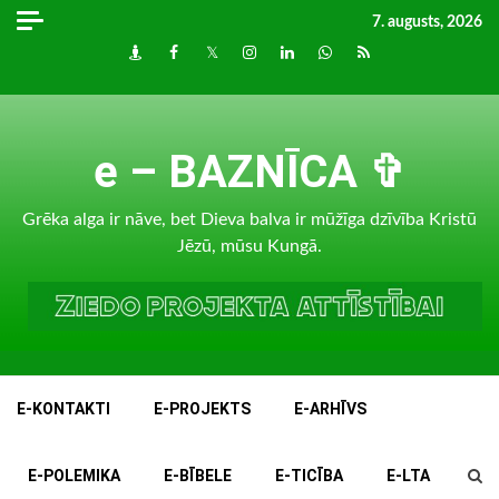
Skip
7. augusts, 2026
to
Draugiem
Facebook
Twitter
Instagram
LinkedIn
whatsapp
RSS
content
e – BAZNĪCA ✞
Grēka alga ir nāve, bet Dieva balva ir mūžīga dzīvība Kristū
Jēzū, mūsu Kungā.
E-KONTAKTI
E-PROJEKTS
E-ARHĪVS
E-POLEMIKA
E-BĪBELE
E-TICĪBA
E-LTA