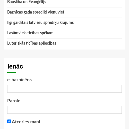
Bauslība un Evaņģēlijs
Baznīcas gada sprediķi vienuviet
Ilgi gaidītais latviešu sprediķu krājums
Lasāmviela ticības spēkam
Luteriskās ticības apliecības
Ienāc
e-baznīcēns
Parole
Atceries mani