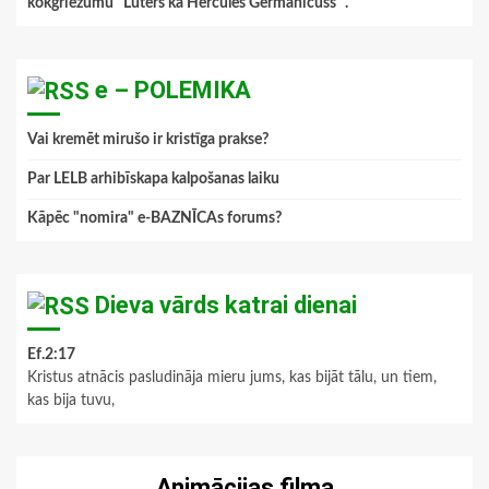
kokgriezumu "Luters kā Hercules Germanicuss ".
”
e – POLEMIKA
Vai kremēt mirušo ir kristīga prakse?
Par LELB arhibīskapa kalpošanas laiku
Kāpēc "nomira" e-BAZNĪCAs forums?
Dieva vārds katrai dienai
Ef.2:17
Kristus atnācis pasludināja mieru jums, kas bijāt tālu, un tiem,
kas bija tuvu,
Animācijas filma