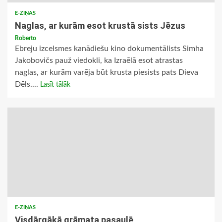
E-ZIŅAS
Naglas, ar kurām esot krustā sists Jēzus
Roberto
Ebreju izcelsmes kanādiešu kino dokumentālists Simha
Jakobovičs pauž viedokli, ka Izraēlā esot atrastas
naglas, ar kurām varēja būt krusta piesists pats Dieva
Dēls....
Lasīt tālāk
E-ZIŅAS
Visdārgākā grāmata pasaulē