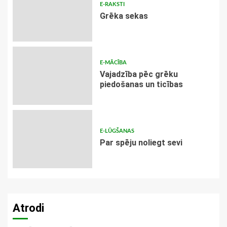
E-RAKSTI
Grēka sekas
E-MĀCĪBA
Vajadzība pēc grēku
piedošanas un ticības
E-LŪGŠANAS
Par spēju noliegt sevi
Atrodi