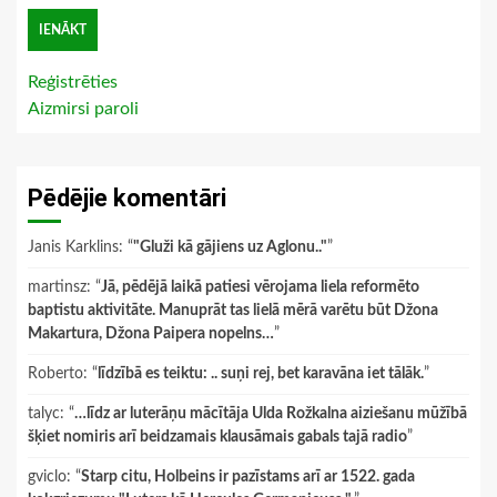
Reģistrēties
Aizmirsi paroli
Pēdējie komentāri
Janis Karklins
: “
"Gluži kā gājiens uz Aglonu.."
”
martinsz
: “
Jā, pēdējā laikā patiesi vērojama liela reformēto
baptistu aktivitāte. Manuprāt tas lielā mērā varētu būt Džona
Makartura, Džona Paipera nopelns…
”
Roberto
: “
līdzībā es teiktu: .. suņi rej, bet karavāna iet tālāk.
”
talyc
: “
…līdz ar luterāņu mācītāja Ulda Rožkalna aiziešanu mūžībā
šķiet nomiris arī beidzamais klausāmais gabals tajā radio
”
gviclo
: “
Starp citu, Holbeins ir pazīstams arī ar 1522. gada