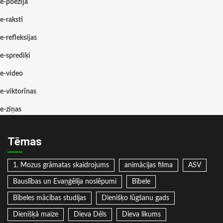
e-poēzija
e-raksti
e-refleksijas
e-sprediķi
e-video
e-viktorīnas
e-ziņas
Tēmas
1. Mozus grāmatas skaidrojums
animācijas filma
ASV
Bauslības un Evaņģēlija noslēpumi
Bībele
Bībeles mācības studijas
Dienišķo lūgšanu gads
Dienišķā maize
Dieva Dēls
Dieva likums