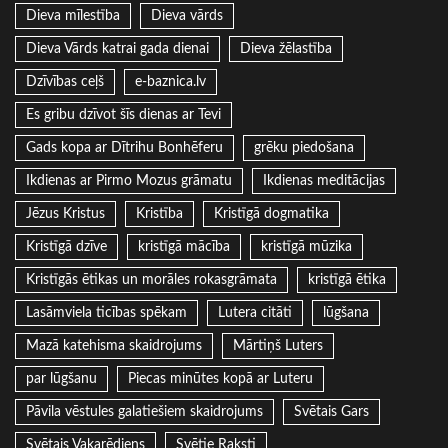
Dieva mīlestība
Dieva vārds
Dieva Vārds katrai gada dienai
Dieva žēlastība
Dzīvības ceļš
e-baznica.lv
Es gribu dzīvot šīs dienas ar Tevi
Gads kopa ar Dītrihu Bonhēferu
grēku piedošana
Ikdienas ar Pirmo Mozus grāmatu
Ikdienas meditācijas
Jēzus Kristus
Kristība
Kristīgā dogmatika
Kristīgā dzīve
kristīgā mācība
kristīgā mūzika
Kristīgās ētikas un morāles rokasgrāmata
kristīgā ētika
Lasāmviela ticības spēkam
Lutera citāti
lūgšana
Mazā katehisma skaidrojums
Mārtiņš Luters
par lūgšanu
Piecas minūtes kopā ar Luteru
Pāvila vēstules galatiešiem skaidrojums
Svētais Gars
Svētais Vakarēdiens
Svētie Raksti