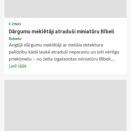
E-ZIŅAS
Dārgumu meklētāji atraduši miniatūru Bībeli
Roberto
Anglijā dārgumu meklētāji ar metāla detektora
palīdzību kādā laukā atraduši neparastu un ļoti vērtīgu
priekšmetu – no zelta izgatavotas miniatūru Bībeli....
Lasīt tālāk