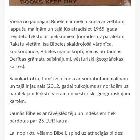
Viena no jaunajām Bībelēm ir melnā krāsā ar zeltītām
lappušu maliņām un tajā jūs atradīsiet 1965. gada
revidēto tekstu ar pielikumiem (norādes uz paralēlām
Rakstu vietām, īsa Bībeles skaidrojošā vārdnīca,
konkordance, Bībeles manuskripti, Vecās un Jaunās
Derības grāmatu saīsinājumi, vēsturiski-ģeogrāfiskas
kartes).
Savukārt otrā, tumši zilā krāsā ar sudrabotām maliņām
un tajā ir jaunais (2012. gada) tulkojums ar norādēm uz
paralēlajām Rakstu vietām un vēsturiski-ģeogrāfiskajām
kartēm.
Jaunās Bībeles ar rāvējslēdzēju un indeksiem tiek
pārdotas par 25 EUR katra.
Lai nopirktu vēlamo Bībeli, spied uz attiecīgās bildes: