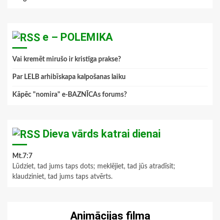
e – POLEMIKA
Vai kremēt mirušo ir kristīga prakse?
Par LELB arhibīskapa kalpošanas laiku
Kāpēc "nomira" e-BAZNĪCAs forums?
Dieva vārds katrai dienai
Mt.7:7
Lūdziet, tad jums taps dots; meklējiet, tad jūs atradīsit;
klaudziniet, tad jums taps atvērts.
Animācijas filma