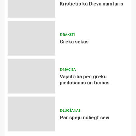
Kristietis kā Dieva namturis
E-RAKSTI
Grēka sekas
E-MĀCĪBA
Vajadzība pēc grēku
piedošanas un ticības
E-LŪGŠANAS
Par spēju noliegt sevi