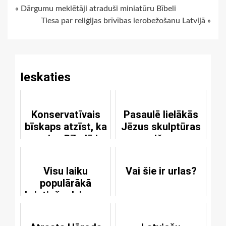
Continue
« Dārgumu meklētāji atraduši miniatūru Bībeli
Tiesa par reliģijas brīvības ierobežošanu Latvijā »
Reading
Ieskaties
Konservatīvais
Pasaulē lielākās
bīskaps atzīst, ka
Jēzus skulptūras
ne viss Bībelē ir
celšana
Dieva vārds
Visu laiku
Vai šie ir urlas?
populārākā
kristiešu dziesma