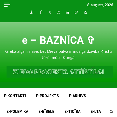
Skip
8. augusts, 2026
to
Draugiem
Facebook
Twitter
Instagram
LinkedIn
whatsapp
RSS
content
e – BAZNĪCA ✞
Grēka alga ir nāve, bet Dieva balva ir mūžīga dzīvība Kristū
Jēzū, mūsu Kungā.
E-KONTAKTI
E-PROJEKTS
E-ARHĪVS
E-POLEMIKA
E-BĪBELE
E-TICĪBA
E-LTA