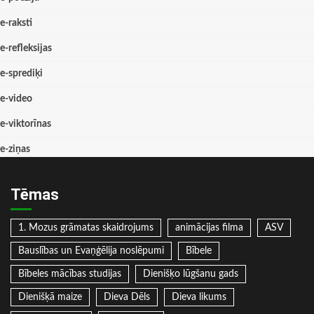
e-raksti
e-refleksijas
e-sprediķi
e-video
e-viktorīnas
e-ziņas
Tēmas
1. Mozus grāmatas skaidrojums
animācijas filma
ASV
Bauslības un Evaņģēlija noslēpumi
Bībele
Bībeles mācības studijas
Dienišķo lūgšanu gads
Dienišķā maize
Dieva Dēls
Dieva likums