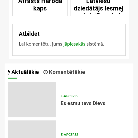
Atrasts Hēroda
Latviešu
kaps
dziedātājs iesmej
par kristīgo skolu
Atbildēt
Lai komentētu, jums
jāpiesakās
sistēmā.
Aktuālākie
Komentētākie
E-APCERES
Es esmu tavs Dievs
E-APCERES