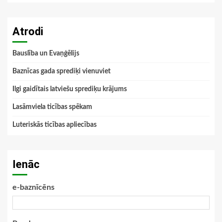
Atrodi
Bauslība un Evaņģēlijs
Baznīcas gada sprediķi vienuviet
Ilgi gaidītais latviešu sprediķu krājums
Lasāmviela ticības spēkam
Luteriskās ticības apliecības
Ienāc
e-baznīcēns