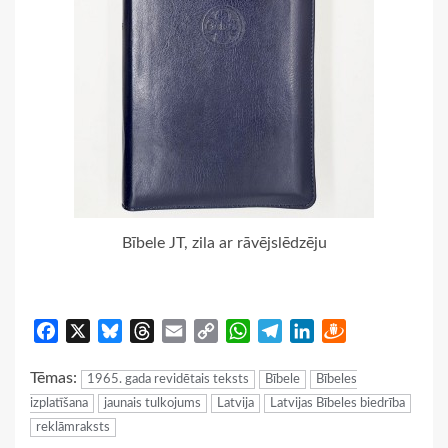
Bībele JT, zila ar rāvējslēdzēju
Facebook
X
Bluesky
Threads
Email
Copy
WhatsApp
Telegram
LinkedIn
Draugiem
Link
Tēmas:
1965. gada revidētais teksts
Bībele
Bībeles
izplatīšana
jaunais tulkojums
Latvija
Latvijas Bībeles biedrība
reklāmraksts