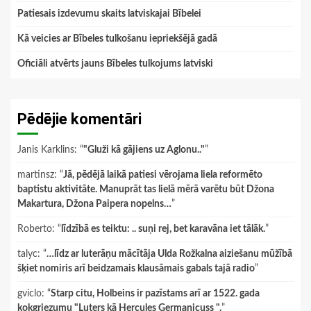
Patiesais izdevumu skaits latviskajai Bībelei
Kā veicies ar Bībeles tulkošanu iepriekšējā gadā
Oficiāli atvērts jauns Bībeles tulkojums latviski
Pēdējie komentāri
Janis Karklins
: “
"Gluži kā gājiens uz Aglonu.."
”
martinsz
: “
Jā, pēdējā laikā patiesi vērojama liela reformēto
baptistu aktivitāte. Manuprāt tas lielā mērā varētu būt Džona
Makartura, Džona Paipera nopelns…
”
Roberto
: “
līdzībā es teiktu: .. suņi rej, bet karavāna iet tālāk.
”
talyc
: “
…līdz ar luterāņu mācītāja Ulda Rožkalna aiziešanu mūžībā
šķiet nomiris arī beidzamais klausāmais gabals tajā radio
”
gviclo
: “
Starp citu, Holbeins ir pazīstams arī ar 1522. gada
kokgriezumu "Luters kā Hercules Germanicuss ".
”