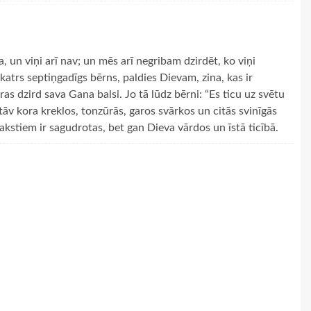
, un viņi arī nav; un mēs arī negribam dzirdēt, ko viņi
 katrs septiņgadīgs bērns, paldies Dievam, zina, kas ir
kuras dzird sava Gana balsi. Jo tā lūdz bērni: “Es ticu uz svētu
tāv kora kreklos, tonzūrās, garos svārkos un citās svinīgās
akstiem ir sagudrotas, bet gan Dieva vārdos un īstā ticībā.