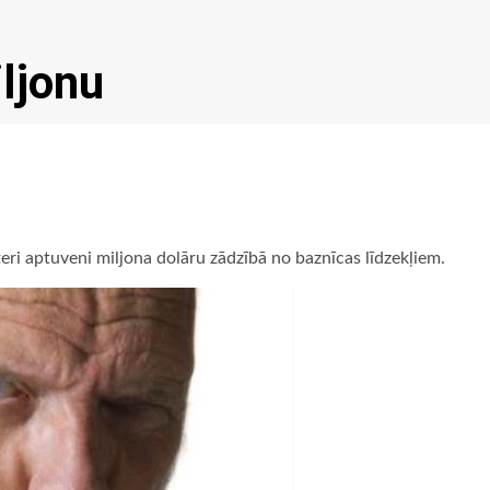
ljonu
ri aptuveni miljona dolāru zādzībā no baznīcas līdzekļiem.