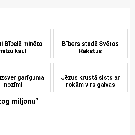
ti Bībelē minēto
Bībers studē Svētos
milžu kauli
Rakstus
 uzsver garīguma
Jēzus krustā sists ar
nozīmi
rokām virs galvas
zog miljonu
”