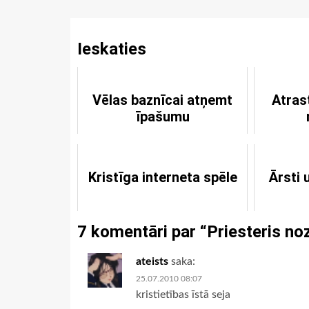
Reading
Ieskaties
Vēlas baznīcai atņemt
Atras
īpašumu
Kristīga interneta spēle
Ārsti
7 komentāri par “
Priesteris no
ateists
saka:
25.07.2010 08:07
kristietības īstā seja