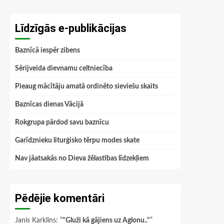
Līdzīgās e-publikācijas
Baznīcā iespēr zibens
Sērijveida dievnamu celtniecība
Pieaug mācītāju amatā ordinēto sieviešu skaits
Baznīcas dienas Vācijā
Rokgrupa pārdod savu baznīcu
Garīdznieku liturģisko tērpu modes skate
Nav jāatsakās no Dieva žēlastības līdzekļiem
Pēdējie komentāri
Janis Karklins
: “
"Gluži kā gājiens uz Aglonu.."
”