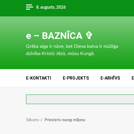
Skip
8. augusts, 2026
to
content
e – BAZNĪCA ✞
Grēka alga ir nāve, bet Dieva balva ir mūžīga
dzīvība Kristū Jēzū, mūsu Kungā.
E-KONTAKTI
E-PROJEKTS
E-ARHĪVS
Sākums
Priesteris nozog miljonu