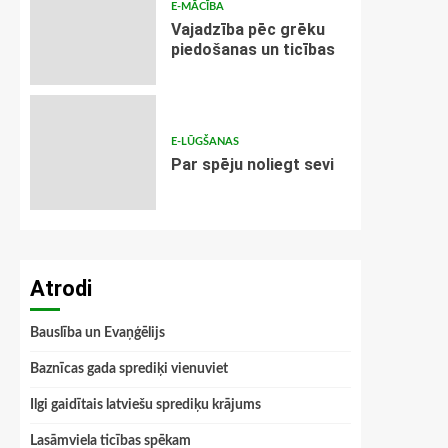
E-MĀCĪBA
Vajadzība pēc grēku
piedošanas un ticības
E-LŪGŠANAS
Par spēju noliegt sevi
Atrodi
Bauslība un Evaņģēlijs
Baznīcas gada sprediķi vienuviet
Ilgi gaidītais latviešu sprediķu krājums
Lasāmviela ticības spēkam