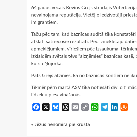
64 gadus vecais Kevins Grejs strādājis Voterberija
nevainojama reputācija. Vietējie iedzīvotāji priest
imigrantiem.
Taču pēc tam, kad baznīcas auditā tika konstatēti
atklāti satriecošie rezultāti. Pēc izmeklētāju dati
apmeklējumiem, vīriešiem pēc izsaukuma, tēriņi
izklaidēm svētais tēvs “aizņēmies” baznīcas kasē,
kursu Ņujorkā.
Pats Grejs atzinies, ka no baznīcas kontiem nelik
Tikmēr pērn martā ASV tika notiesāti divi citi māc
līdzekļu piesavināšanās.
Facebook
X
Bluesky
Threads
Email
Copy
WhatsApp
Telegram
LinkedIn
Dra
Link
Continue
« Jēzus nenomira pie krusta