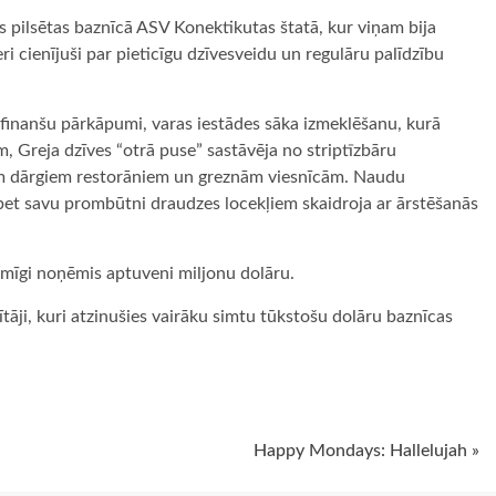
s pilsētas baznīcā ASV Konektikutas štatā, kur viņam bija
eri cienījuši par pieticīgu dzīvesveidu un regulāru palīdzību
 finanšu pārkāpumi, varas iestādes sāka izmeklēšanu, kurā
em, Greja dzīves “otrā puse” sastāvēja no striptīzbāru
em dārgiem restorāniem un greznām viesnīcām. Naudu
 bet savu prombūtni draudzes locekļiem skaidroja ar ārstēšanās
umīgi noņēmis aptuveni miljonu dolāru.
ītāji, kuri atzinušies vairāku simtu tūkstošu dolāru baznīcas
ugiem
Happy Mondays: Hallelujah »