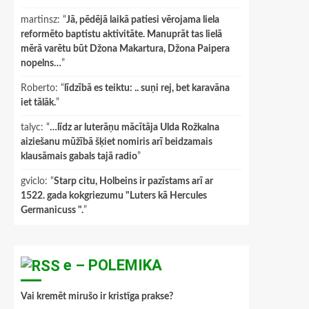
martinsz
: “
Jā, pēdējā laikā patiesi vērojama liela
reformēto baptistu aktivitāte. Manuprāt tas lielā
mērā varētu būt Džona Makartura, Džona Paipera
nopelns…
”
Roberto
: “
līdzībā es teiktu: .. suņi rej, bet karavāna
iet tālāk.
”
talyc
: “
…līdz ar luterāņu mācītāja Ulda Rožkalna
aiziešanu mūžībā šķiet nomiris arī beidzamais
klausāmais gabals tajā radio
”
gviclo
: “
Starp citu, Holbeins ir pazīstams arī ar
1522. gada kokgriezumu "Luters kā Hercules
Germanicuss ".
”
e – POLEMIKA
Vai kremēt mirušo ir kristīga prakse?