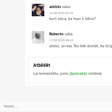
ateists
saka:
16.08.2010 20:56
kurš teica, ka man ir bērni?
Roberto
saka:
17.08.2010 08:33
ateist, un kas Tev liek domāt, ka tic
Atbildēt
Lai komentētu, jums
jāpiesakās
sistēmā.
Meklēt: