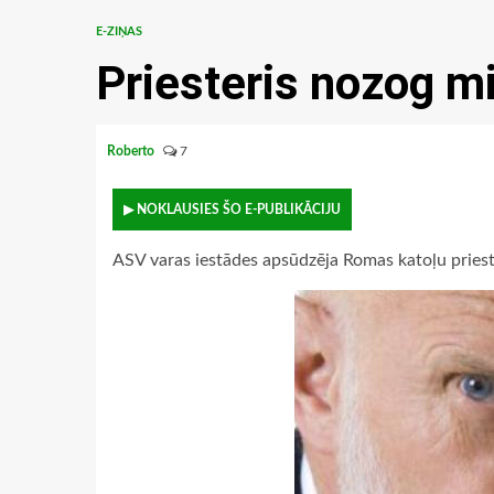
E-ZIŅAS
Priesteris nozog mi
Roberto
7
▶ NOKLAUSIES ŠO E-PUBLIKĀCIJU
ASV varas iestādes apsūdzēja Romas katoļu prieste