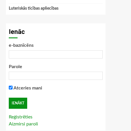
Luteriskās ticības apliecības
Ienāc
e-baznīcēns
Parole
Atceries mani
Reģistrēties
Aizmirsi paroli