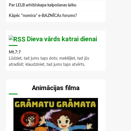
Par LELB arhibīskapa kalpošanas laiku
Kāpēc "nomira" e-BAZNĪCAs forums?
Dieva vārds katrai dienai
Mt.7:7
Lūdziet, tad jums taps dots; meklējiet, tad jūs
atradīsit; klaudziniet, tad jums taps atvērts.
Animācijas filma