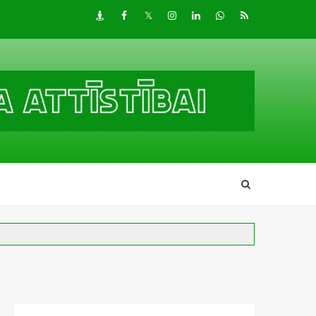
Draugiem
Facebook
Twitter
Instagram
LinkedIn
whatsapp
RSS