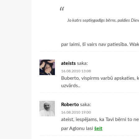
Jo katrs septiņgadīgs bērns, paldies Diev
par laimi, šī vairs nav patiesība. 
ateists
saka:
16.08.2010 13:08
Buberto, vispirms varbū apskaties, k
uzvārds..
Roberto
saka:
16.08.2010 19:00
ateist, iespējams, ka Tavi bērni to 
par Aglonu lasi
šeit