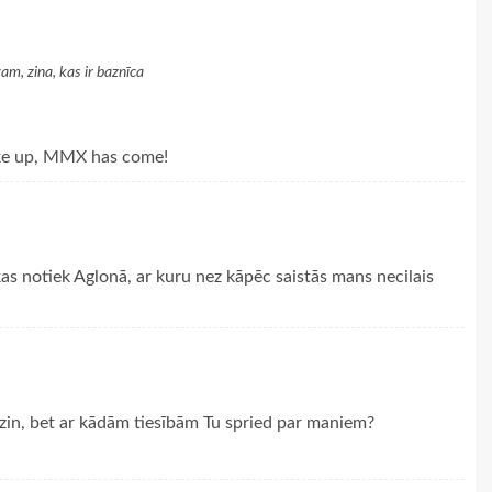
am, zina, kas ir baznīca
Wake up, MMX has come!
as notiek Aglonā, ar kuru nez kāpēc saistās mans necilais
nezin, bet ar kādām tiesībām Tu spried par maniem?