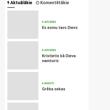
Aktuālākie
Komentētākie
E-APCERES
Es esmu tavs Dievs
E-APCERES
Kristietis kā Dieva
namturis
E-RAKSTI
Grēka sekas