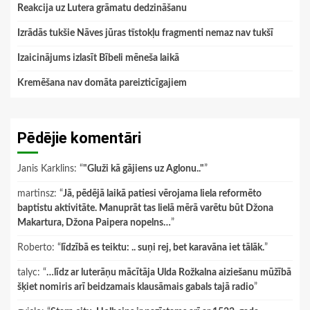
Reakcija uz Lutera grāmatu dedzināšanu
Izrādās tukšie Nāves jūras tīstokļu fragmenti nemaz nav tukšī
Izaicinājums izlasīt Bībeli mēneša laikā
Kremēšana nav domāta pareizticīgajiem
Pēdējie komentāri
Janis Karklins
: “
"Gluži kā gājiens uz Aglonu.."
”
martinsz
: “
Jā, pēdējā laikā patiesi vērojama liela reformēto
baptistu aktivitāte. Manuprāt tas lielā mērā varētu būt Džona
Makartura, Džona Paipera nopelns…
”
Roberto
: “
līdzībā es teiktu: .. suņi rej, bet karavāna iet tālāk.
”
talyc
: “
…līdz ar luterāņu mācītāja Ulda Rožkalna aiziešanu mūžībā
šķiet nomiris arī beidzamais klausāmais gabals tajā radio
”