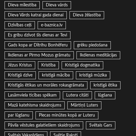
Dieva mīlestība
Dieva vārds
Dieva Vārds katrai gada dienai
Dieva žēlastība
Dzīvības ceļš
e-baznica.lv
Es gribu dzīvot šīs dienas ar Tevi
Gads kopa ar Dītrihu Bonhēferu
grēku piedošana
Ikdienas ar Pirmo Mozus grāmatu
Ikdienas meditācijas
Jēzus Kristus
Kristība
Kristīgā dogmatika
Kristīgā dzīve
kristīgā mācība
kristīgā mūzika
Kristīgās ētikas un morāles rokasgrāmata
kristīgā ētika
Lasāmviela ticības spēkam
Lutera citāti
lūgšana
Mazā katehisma skaidrojums
Mārtiņš Luters
par lūgšanu
Piecas minūtes kopā ar Luteru
Pāvila vēstules galatiešiem skaidrojums
Svētais Gars
Svētais Vakarēdiens
Svētie Raksti