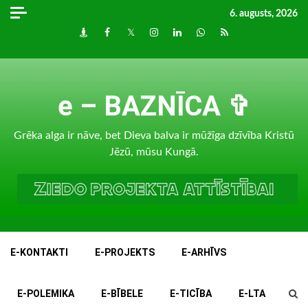
Skip
6. augusts, 2026
to
Draugiem
Facebook
Twitter
Instagram
LinkedIn
whatsapp
RSS
content
e – BAZNĪCA ✞
Grēka alga ir nāve, bet Dieva balva ir mūžīga dzīvība Kristū
Jēzū, mūsu Kungā.
E-KONTAKTI
E-PROJEKTS
E-ARHĪVS
E-POLEMIKA
E-BĪBELE
E-TICĪBA
E-LTA