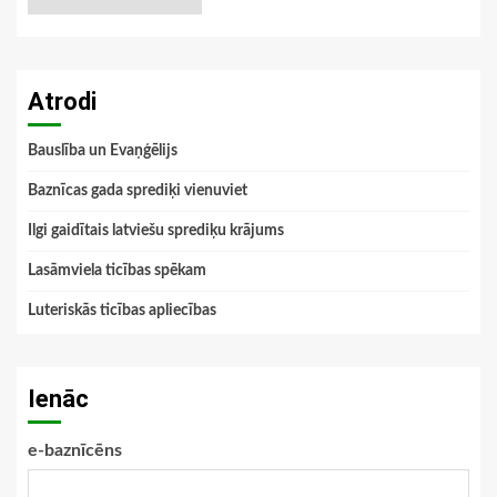
Atrodi
Bauslība un Evaņģēlijs
Baznīcas gada sprediķi vienuviet
Ilgi gaidītais latviešu sprediķu krājums
Lasāmviela ticības spēkam
Luteriskās ticības apliecības
Ienāc
e-baznīcēns