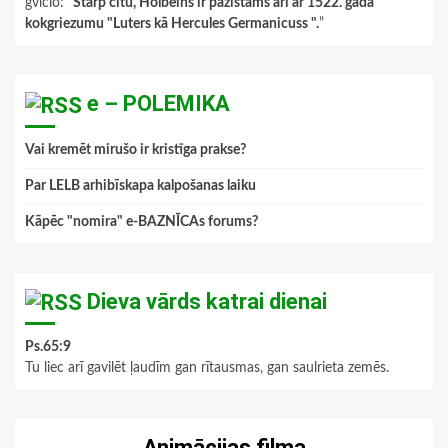
gviclo
: “
Starp citu, Holbeins ir pazīstams arī ar 1522. gada
kokgriezumu "Luters kā Hercules Germanicuss ".
”
e – POLEMIKA
Vai kremēt mirušo ir kristīga prakse?
Par LELB arhibīskapa kalpošanas laiku
Kāpēc "nomira" e-BAZNĪCAs forums?
Dieva vārds katrai dienai
Ps.65:9
Tu liec arī gavilēt ļaudīm gan rītausmas, gan saulrieta zemēs.
Animācijas filma