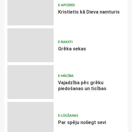
E-APCERES
Kristietis kā Dieva namturis
E-RAKSTI
Grēka sekas
E-MĀCĪBA
Vajadzība pēc grēku
piedošanas un ticības
E-LŪGŠANAS
Par spēju noliegt sevi