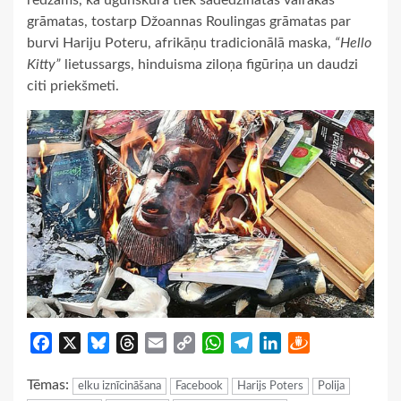
redzams, ka ugunskurā tiek sadedzinātas vairākas
grāmatas, tostarp Džoannas Roulingas grāmatas par
burvi Hariju Poteru, afrikāņu tradicionālā maska,
“Hello
Kitty”
lietussargs, hinduisma ziloņa figūriņa un daudzi
citi priekšmeti.
Facebook
X
Bluesky
Threads
Email
Copy
WhatsApp
Telegram
LinkedIn
Draugiem
Link
Tēmas:
elku iznīcināšana
Facebook
Harijs Poters
Polija