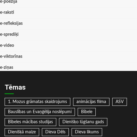
e-poēzija
e-raksti
e-refleksijas
e-sprediķi
e-video
e-viktorīnas
e-ziņas
Tēmas
1. Mozus grāmatas skaidrojums
animācijas filma
ASV
Bauslības un Evaņģēlija noslēpumi
Bībele
Bībeles mācības studijas
Dienišķo lūgšanu gads
Dienišķā maize
Dieva Dēls
Dieva likums