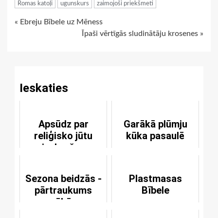
Romas katoļi
ugunskurs
zaimojoši priekšmeti
Continue
« Ebreju Bībele uz Mēness
Īpaši vērtīgās sludinātāju krosenes »
Reading
Ieskaties
Apsūdz par
Garākā plūmju
reliģisko jūtu
kūka pasaulē
aizskaršanu
Sezona beidzās -
Plastmasas
pārtraukums
Bībele
sākās