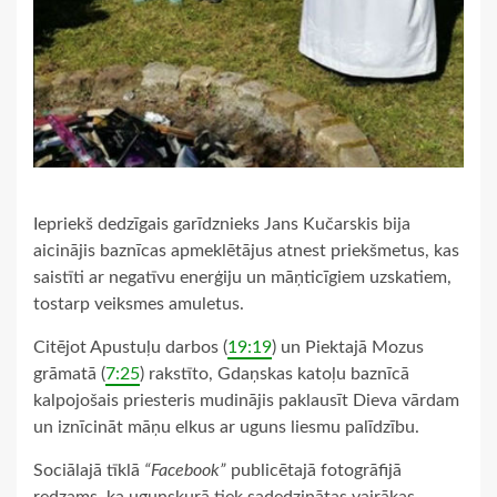
Iepriekš dedzīgais garīdznieks Jans Kučarskis bija
aicinājis baznīcas apmeklētājus atnest priekšmetus, kas
saistīti ar negatīvu enerģiju un māņticīgiem uzskatiem,
tostarp veiksmes amuletus.
Citējot Apustuļu darbos (
19:19
) un Piektajā Mozus
grāmatā (
7:25
) rakstīto, Gdaņskas katoļu baznīcā
kalpojošais priesteris mudinājis paklausīt Dieva vārdam
un iznīcināt māņu elkus ar uguns liesmu palīdzību.
Sociālajā tīklā
“Facebook”
publicētajā fotogrāfijā