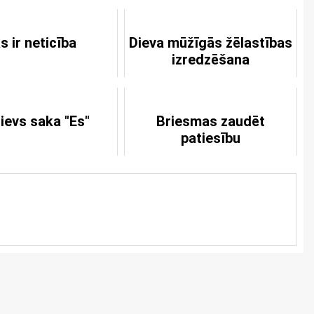
s ir neticība
Dieva mūžīgās žēlastības
izredzēšana
ievs saka "Es"
Briesmas zaudēt
patiesību