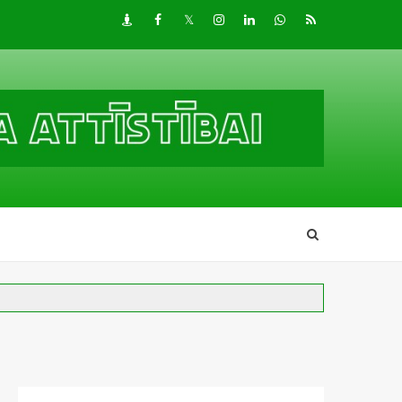
Draugiem
Facebook
Twitter
Instagram
LinkedIn
whatsapp
RSS