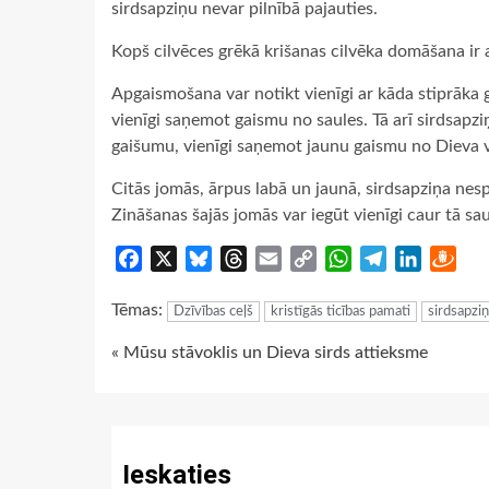
sirdsapziņu nevar pilnībā pajauties.
Kopš cilvēces grēkā krišanas cilvēka domāšana ir 
Apgaismošana var notikt vienīgi ar kāda stiprāka 
vienīgi saņemot gaismu no saules. Tā arī sirdsapziņ
gaišumu, vienīgi saņemot jaunu gaismu no Dieva 
Citās jomās, ārpus labā un jaunā, sirdsapziņa nes
Zināšanas šajās jomās var iegūt vienīgi caur tā s
Facebook
X
Bluesky
Threads
Email
Copy
WhatsApp
Telegram
LinkedIn
Dra
Link
Tēmas:
Dzīvības ceļš
kristīgās ticības pamati
sirdsapzi
Continue
« Mūsu stāvoklis un Dieva sirds attieksme
Reading
Ieskaties