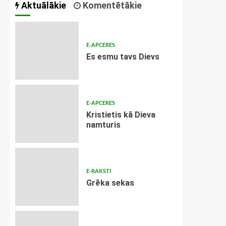
Aktuālākie
Komentētākie
E-APCERES
Es esmu tavs Dievs
E-APCERES
Kristietis kā Dieva
namturis
E-RAKSTI
Grēka sekas