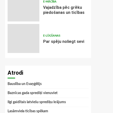
E-MĀCĪBA
Vajadzība pēc grēku
piedošanas un ticības
E-LŪGŠANAS
Par spēju noliegt sevi
Atrodi
Bauslība un Evaņģēlijs
Baznīcas gada sprediķi vienuviet
Ilgi gaidītais latviešu sprediķu krājums
Lasāmviela ticības spēkam