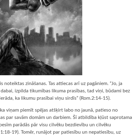
is noteiktas zināšanas. Tas attiecas arī uz pagāniem. “Jo, ja
dabai, izpilda tikumības likuma prasības, tad viņi, būdami bez
pierāda, ka likumu prasībai viņu sirdīs” (Rom.2:14-15).
ka viņam piemīt spējas atšķirt labo no jaunā, patieso no
ldības par savām domām un darbiem. Šī atbildība kļūst saprotama
esīm parādās pār visu cilvēku bezdievību un cilvēku
m.1:18-19). Tomēr, runājot par patiesību un nepatiesību, uz