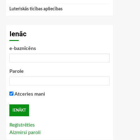
Luteriskās ticības apliecības
Ienāc
e-baznīcēns
Parole
Atceries mani
Reģistrēties
Aizmirsi paroli