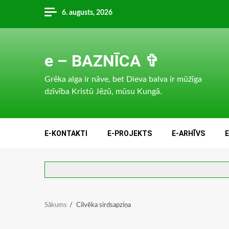
Skip
6. augusts, 2026
to
content
e – BAZNĪCA ✞
Grēka alga ir nāve, bet Dieva balva ir mūžīga
dzīvība Kristū Jēzū, mūsu Kungā.
E-KONTAKTI
E-PROJEKTS
E-ARHĪVS
Sākums
Cilvēka sirdsapziņa