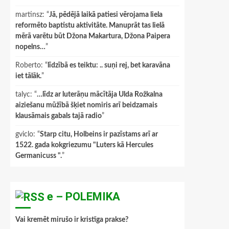
martinsz
: “
Jā, pēdējā laikā patiesi vērojama liela
reformēto baptistu aktivitāte. Manuprāt tas lielā
mērā varētu būt Džona Makartura, Džona Paipera
nopelns…
”
Roberto
: “
līdzībā es teiktu: .. suņi rej, bet karavāna
iet tālāk.
”
talyc
: “
…līdz ar luterāņu mācītāja Ulda Rožkalna
aiziešanu mūžībā šķiet nomiris arī beidzamais
klausāmais gabals tajā radio
”
gviclo
: “
Starp citu, Holbeins ir pazīstams arī ar
1522. gada kokgriezumu "Luters kā Hercules
Germanicuss ".
”
e – POLEMIKA
Vai kremēt mirušo ir kristīga prakse?