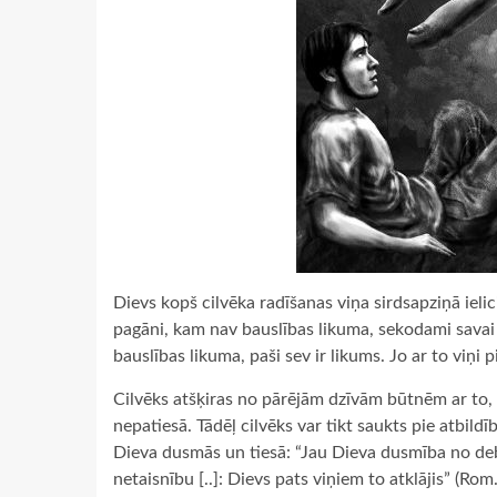
Dievs kopš cilvēka radīšanas viņa sirdsapziņā ielic
pagāni, kam nav bauslības likuma, sekodami savai 
bauslības likuma, paši sev ir likums. Jo ar to viņi 
Cilvēks atšķiras no pārējām dzīvām būtnēm ar to, 
nepatiesā. Tādēļ cilvēks var tikt saukts pie atbi
Dieva dusmās un tiesā: “Jau Dieva dusmība no deb
netaisnību [..]: Dievs pats viņiem to atklājis” (Ro