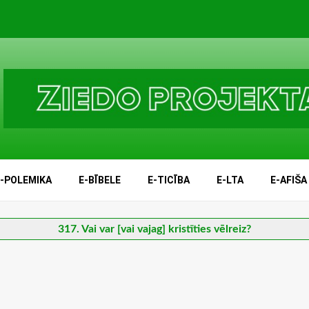
E-POLEMIKA
E-BĪBELE
E-TICĪBA
E-LTA
E-AFIŠA
317. Vai var [vai vajag] kristīties vēlreiz?