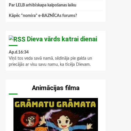
Par LELB arhibīskapa kalpošanas laiku
Kāpēc "nomira" e-BAZNĪCAs forums?
Dieva vārds katrai dienai
Ap.d.16:34
Viņš tos veda savā namā, sēdināja pie galda un
priecājās ar visu savu namu, ka ticēja Dievam.
Animācijas filma