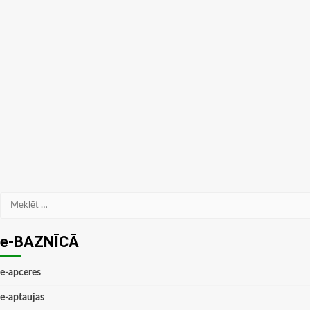
Meklēt:
e-BAZNĪCĀ
e-apceres
e-aptaujas