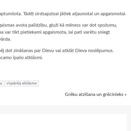
aptumšota. Tādēļ sirdsapziņai jātiek atjaunotai un apgaismotai.
gaismas avota palīdzību, gluži kā mēness var dot spožumu,
a var tikt pietiekami apgaismota, lai pati varētu sniegt
vārda.
pēj dot zināšanas par Dievu vai atklāt Dieva noslēpumus.
aucamo īpašo atklāsmi.
ugiem
ņa
vispārēja atklāsme
Grēku atzīšana un grēcinieks »