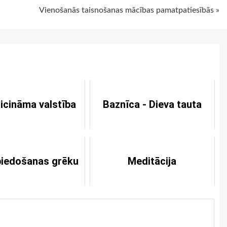
Vienošanās taisnošanas mācības pamatpatiesībās »
icināma valstība
Baznīca - Dieva tauta
piedošanas grēku
Meditācija