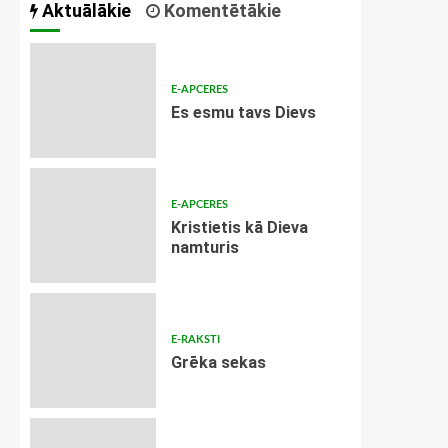
Aktuālākie
Komentētākie
E-APCERES
Es esmu tavs Dievs
E-APCERES
Kristietis kā Dieva
namturis
E-RAKSTI
Grēka sekas