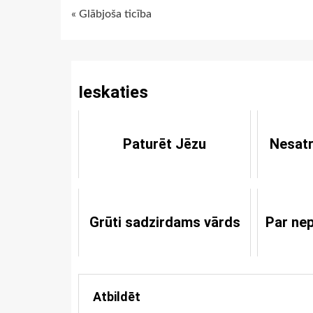
Continue
« Glābjoša ticība
Reading
Ieskaties
Paturēt Jēzu
Nesatr
Grūti sadzirdams vārds
Par ne
Atbildēt