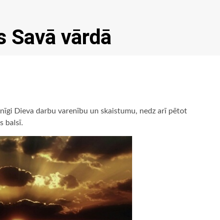
is Savā vārdā
nīgi Dieva darbu varenību un skaistumu, nedz arī pētot
s balsī.