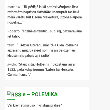
martinsz
: “
Jā, pēdējā laikā patiesi vērojama liela
reformēto baptistu aktivitāte. Manuprāt tas lielā
mērā varētu būt Džona Makartura, Džona Paipera
nopelns…
”
Roberto
: “
līdzībā es teiktu: .. suņi rej, bet karavāna
iet tālāk.
”
talyc
: “
…līdz ar luterāņu mācītāja Ulda Rožkalna
aiziešanu mūžībā šķiet nomiris arī beidzamais
klausāmais gabals tajā radio
”
gviclo
: “
Starp citu, Holbeins ir pazīstams arī ar
1522. gada kokgriezumu "Luters kā Hercules
Germanicuss ".
”
e – POLEMIKA
Vai kremēt mirušo ir kristīga prakse?