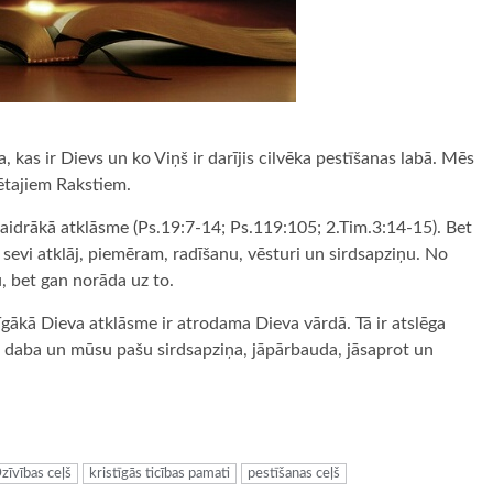
kas ir Dievs un ko Viņš ir darījis cilvēka pestīšanas labā. Mēs
ētajiem Rakstiem.
skaidrākā atklāsme (Ps.19:7-14; Ps.119:105; 2.Tim.3:14-15). Bet
 sevi atklāj, piemēram, radīšanu, vēsturi un sirdsapziņu. No
u, bet gan norāda uz to.
īgākā Dieva atklāsme ir atrodama Dieva vārdā. Tā ir atslēga
daba un mūsu pašu sirdsapziņa, jāpārbauda, jāsaprot un
ugiem
zīvības ceļš
kristīgās ticības pamati
pestīšanas ceļš