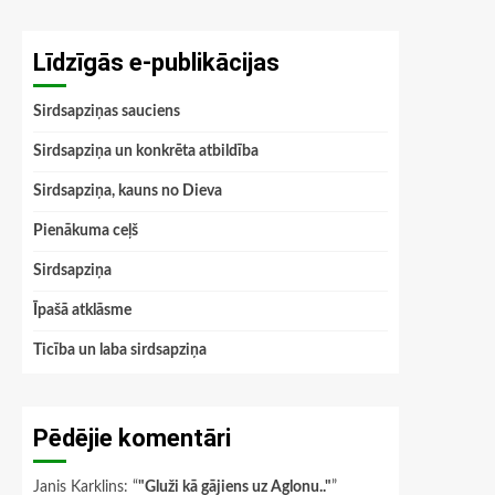
Līdzīgās e-publikācijas
Sirdsapziņas sauciens
Sirdsapziņa un konkrēta atbildība
Sirdsapziņa, kauns no Dieva
Pienākuma ceļš
Sirdsapziņa
Īpašā atklāsme
Ticība un laba sirdsapziņa
Pēdējie komentāri
Janis Karklins
: “
"Gluži kā gājiens uz Aglonu.."
”