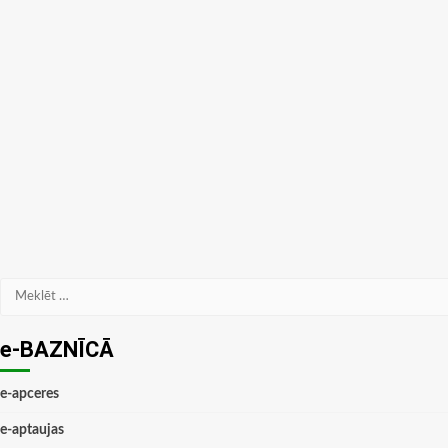
Meklēt:
e-BAZNĪCĀ
e-apceres
e-aptaujas