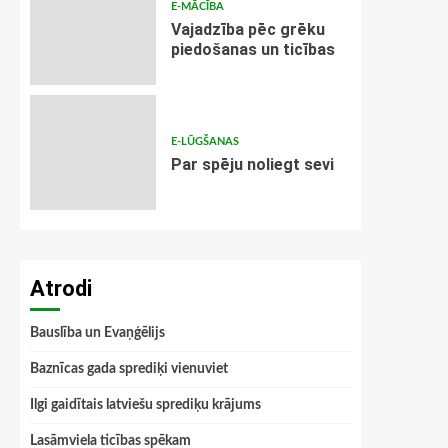
E-MĀCĪBA
Vajadzība pēc grēku
piedošanas un ticības
E-LŪGŠANAS
Par spēju noliegt sevi
Atrodi
Bauslība un Evaņģēlijs
Baznīcas gada sprediķi vienuviet
Ilgi gaidītais latviešu sprediķu krājums
Lasāmviela ticības spēkam