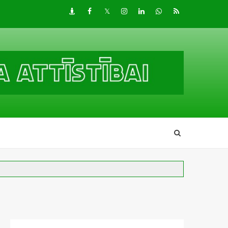
Draugiem
Facebook
Twitter
Instagram
LinkedIn
whatsapp
RSS