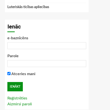
Luteriskās ticības apliecības
Ienāc
e-baznīcēns
Parole
Atceries mani
Reģistrēties
Aizmirsi paroli