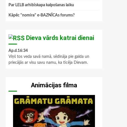
Par LELB arhibīskapa kalpošanas laiku
Kāpēc "nomira" e-BAZNĪCAs forums?
Dieva vārds katrai dienai
Ap.d.16:34
Viņš tos veda savā namā, sēdināja pie galda un
priecājās ar visu savu namu, ka ticēja Dievam.
Animācijas filma