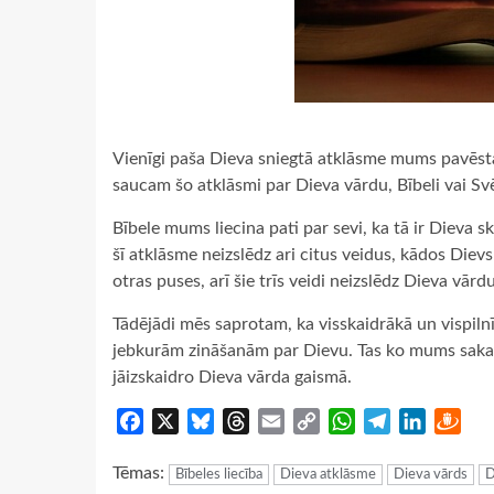
Vienīgi paša Dieva sniegtā atklāsme mums pavēsta, 
saucam šo atklāsmi par Dieva vārdu, Bībeli vai Sv
Bībele mums liecina pati par sevi, ka tā ir Dieva 
šī atklāsme neizslēdz ari citus veidus, kādos Dievs
otras puses, arī šie trīs veidi neizslēdz Dieva vārd
Tādējādi mēs saprotam, ka visskaidrākā un vispiln
jebkurām zināšanām par Dievu. Tas ko mums saka 
jāizskaidro Dieva vārda gaismā.
Facebook
X
Bluesky
Threads
Email
Copy
WhatsApp
Telegram
LinkedIn
Dra
Link
Tēmas:
Bībeles liecība
Dieva atklāsme
Dieva vārds
D