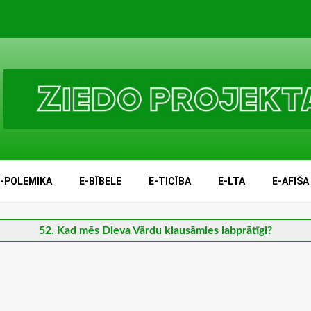
E-POLEMIKA
E-BĪBELE
E-TICĪBA
E-LTA
E-AFIŠA
52. Kad mēs Dieva Vārdu klausāmies labprātīgi?