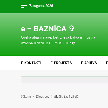
Skip
7. augusts, 2026
to
content
e – BAZNĪCA ✞
Grēka alga ir nāve, bet Dieva balva ir mūžīga
dzīvība Kristū Jēzū, mūsu Kungā.
E-KONTAKTI
E-PROJEKTS
E-ARHĪVS
Sākums
Dievs sevi ir atklājis Savā vārdā