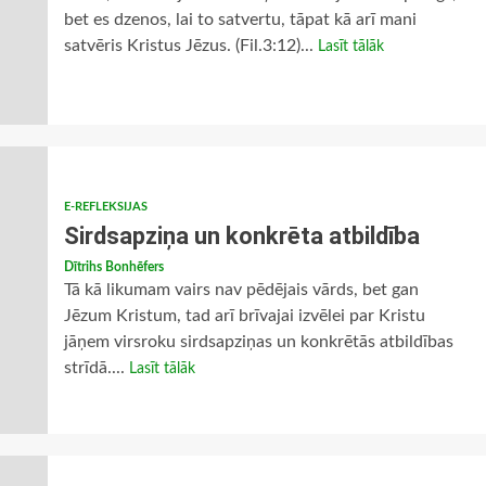
bet es dzenos, lai to satvertu, tāpat kā arī mani
satvēris Kristus Jēzus. (Fil.3:12)...
Lasīt tālāk
E-REFLEKSIJAS
Sirdsapziņa un konkrēta atbildība
Dītrihs Bonhēfers
Tā kā likumam vairs nav pēdējais vārds, bet gan
Jēzum Kristum, tad arī brīvajai izvēlei par Kristu
jāņem virsroku sirdsapziņas un konkrētās atbildības
strīdā....
Lasīt tālāk