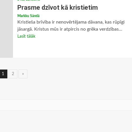
Prasme dzīvot kā kristietim
Markku Särelä
Kristieša brīvība ir nenovērtējama dāvana, kas rūpīgi
jāsargā. Kristus mūs ir atpircis no grēka verdzības...
Lasīt tālāk
Ziņu
1
2
»
navigācija