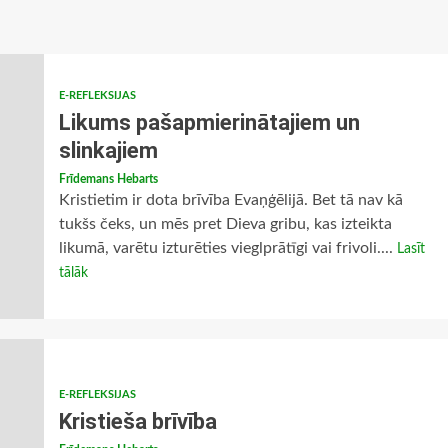
E-REFLEKSIJAS
Likums pašapmierinātajiem un
slinkajiem
Frīdemans Hebarts
Kristietim ir dota brīvība Evaņģēlijā. Bet tā nav kā
tukšs čeks, un mēs pret Dieva gribu, kas izteikta
likumā, varētu izturēties vieglprātīgi vai frivoli....
Lasīt
tālāk
E-REFLEKSIJAS
Kristieša brīvība