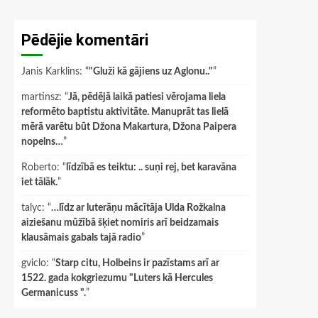
Pēdējie komentāri
Janis Karklins
: “
"Gluži kā gājiens uz Aglonu.."
”
martinsz
: “
Jā, pēdējā laikā patiesi vērojama liela
reformēto baptistu aktivitāte. Manuprāt tas lielā
mērā varētu būt Džona Makartura, Džona Paipera
nopelns…
”
Roberto
: “
līdzībā es teiktu: .. suņi rej, bet karavāna
iet tālāk.
”
talyc
: “
…līdz ar luterāņu mācītāja Ulda Rožkalna
aiziešanu mūžībā šķiet nomiris arī beidzamais
klausāmais gabals tajā radio
”
gviclo
: “
Starp citu, Holbeins ir pazīstams arī ar
1522. gada kokgriezumu "Luters kā Hercules
Germanicuss ".
”