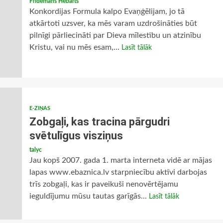
Frīdemans Hebarts
Konkordijas Formula kalpo Evaņģēlijam, jo tā
atkārtoti uzsver, ka mēs varam uzdrošināties būt
pilnīgi pārliecināti par Dieva mīlestību un atzinību
Kristu, vai nu mēs esam,...
Lasīt tālāk
E-ZIŅAS
Zobgaļi, kas tracina pārgudri
svētulīgus visziņus
talyc
Jau kopš 2007. gada 1. marta interneta vidē ar mājas
lapas www.ebaznica.lv starpniecību aktīvi darbojas
trīs zobgaļi, kas ir paveikuši nenovērtējamu
ieguldījumu mūsu tautas garīgās...
Lasīt tālāk