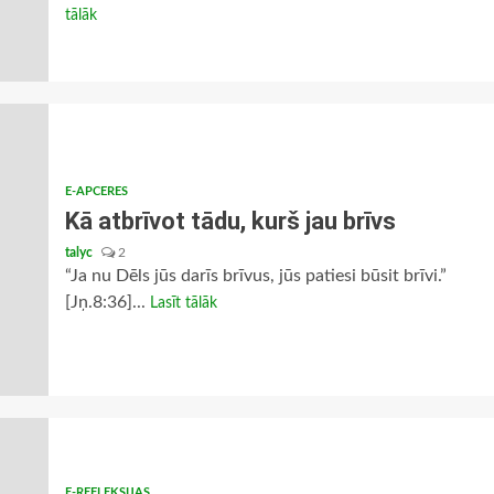
tālāk
E-APCERES
Kā atbrīvot tādu, kurš jau brīvs
talyc
2
“Ja nu Dēls jūs darīs brīvus, jūs patiesi būsit brīvi.”
[Jņ.8:36]...
Lasīt tālāk
E-REFLEKSIJAS