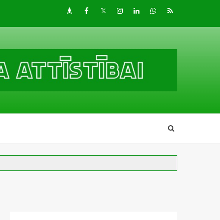
Draugiem
Facebook
Twitter
Instagram
LinkedIn
whatsapp
RSS