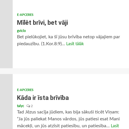
E-APCERES
Mīlēt brīvi, bet vāji
gviclo
Bet pielūkojiet, ka šī jūsu brīvība netop vājajiem par
piedauzību. (1.Kor.8:9)...
Lasīt tālāk
E-APCERES
Kāda ir īsta brīvība
talyc
2
Tad Jēzus sacīja jūdiem, kas bija sākuši ticēt Viņam:
“Ja jūs paliekat Manos vārdos, jūs patiesi esat Mani
mācekļi, un jūs atzīsit patiesību, un patiesība...
Lasīt