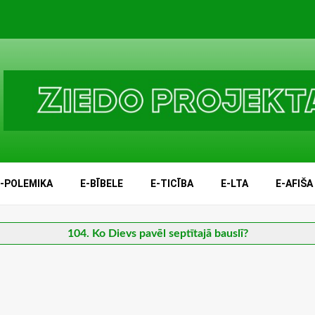
E-POLEMIKA
E-BĪBELE
E-TICĪBA
E-LTA
E-AFIŠA
104. Ko Dievs pavēl septītajā bauslī?