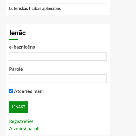
Luteriskās ticības apliecības
Ienāc
e-baznīcēns
Parole
Atceries mani
Reģistrēties
Aizmirsi paroli