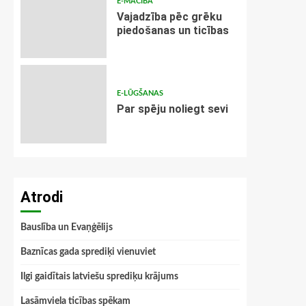
E-MĀCĪBA
Vajadzība pēc grēku
piedošanas un ticības
E-LŪGŠANAS
Par spēju noliegt sevi
Atrodi
Bauslība un Evaņģēlijs
Baznīcas gada sprediķi vienuviet
Ilgi gaidītais latviešu sprediķu krājums
Lasāmviela ticības spēkam