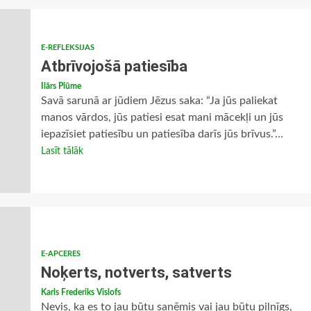
E-REFLEKSIJAS
Atbrīvojošā patiesība
Ilārs Plūme
Savā sarunā ar jūdiem Jēzus saka: “Ja jūs paliekat
manos vārdos, jūs patiesi esat mani mācekļi un jūs
iepazīsiet patiesību un patiesība darīs jūs brīvus.”...
Lasīt tālāk
E-APCERES
Noķerts, notverts, satverts
Karls Frederiks Vislofs
Nevis, ka es to jau būtu saņēmis vai jau būtu pilnīgs,