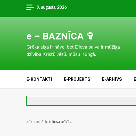
Skip
9. augusts, 2026
to
content
e – BAZNĪCA ✞
Grēka alga ir nāve, bet Dieva balva ir mūžīga
dzīvība Kristū Jēzū, mūsu Kungā.
E-KONTAKTI
E-PROJEKTS
E-ARHĪVS
Sākums
kristieša brīvība