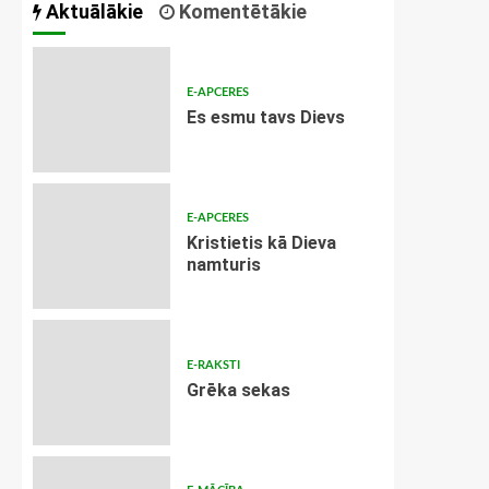
Aktuālākie
Komentētākie
E-APCERES
Es esmu tavs Dievs
E-APCERES
Kristietis kā Dieva
namturis
E-RAKSTI
Grēka sekas