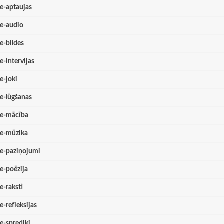
e-aptaujas
e-audio
e-bildes
e-intervijas
e-joki
e-lūgšanas
e-mācība
e-mūzika
e-paziņojumi
e-poēzija
e-raksti
e-refleksijas
e-sprediķi