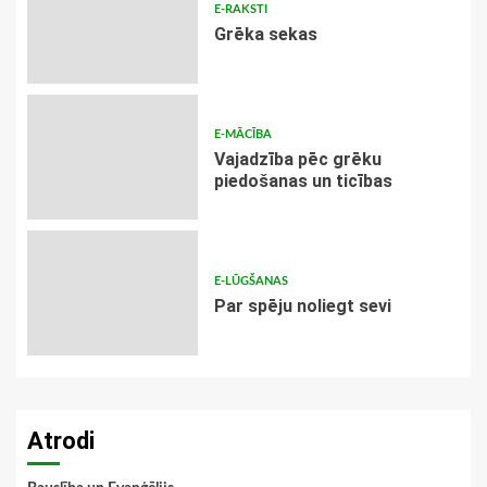
E-RAKSTI
Grēka sekas
E-MĀCĪBA
Vajadzība pēc grēku
piedošanas un ticības
E-LŪGŠANAS
Par spēju noliegt sevi
Atrodi