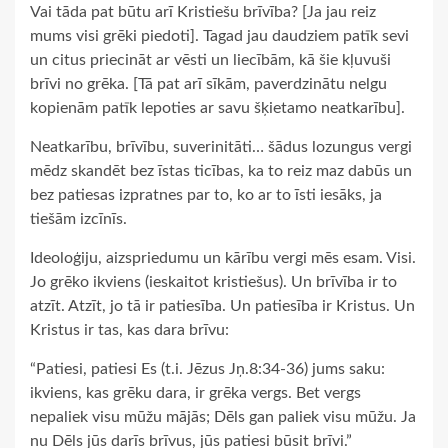
Vai tāda pat būtu arī Kristiešu brīvība? [Ja jau reiz
mums visi grēki piedoti]. Tagad jau daudziem patīk sevi
un citus priecināt ar vēsti un liecībām, kā šie kļuvuši
brīvi no grēka. [Tā pat arī sīkām, paverdzinātu nelgu
kopienām patīk lepoties ar savu šķietamo neatkarību].
Neatkarību, brīvību, suverinitāti… šādus lozungus vergi
mēdz skandēt bez īstas ticības, ka to reiz maz dabūs un
bez patiesas izpratnes par to, ko ar to īsti iesāks, ja
tiešām izcīnīs.
Ideoloģiju, aizspriedumu un kārību vergi mēs esam. Visi.
Jo grēko ikviens (ieskaitot kristiešus). Un brīvība ir to
atzīt. Atzīt, jo tā ir patiesība. Un patiesība ir Kristus. Un
Kristus ir tas, kas dara brīvu:
“Patiesi, patiesi Es (t.i. Jēzus Jņ.8:34-36) jums saku:
ikviens, kas grēku dara, ir grēka vergs. Bet vergs
nepaliek visu mūžu mājās; Dēls gan paliek visu mūžu. Ja
nu Dēls jūs darīs brīvus, jūs patiesi būsit brīvi.”