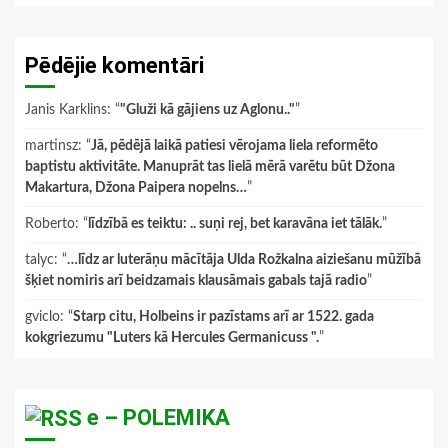
Pēdējie komentāri
Janis Karklins
: “
"Gluži kā gājiens uz Aglonu.."
”
martinsz
: “
Jā, pēdējā laikā patiesi vērojama liela reformēto
baptistu aktivitāte. Manuprāt tas lielā mērā varētu būt Džona
Makartura, Džona Paipera nopelns…
”
Roberto
: “
līdzībā es teiktu: .. suņi rej, bet karavāna iet tālāk.
”
talyc
: “
…līdz ar luterāņu mācītāja Ulda Rožkalna aiziešanu mūžībā
šķiet nomiris arī beidzamais klausāmais gabals tajā radio
”
gviclo
: “
Starp citu, Holbeins ir pazīstams arī ar 1522. gada
kokgriezumu "Luters kā Hercules Germanicuss ".
”
e – POLEMIKA