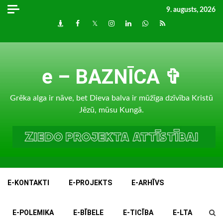
Skip
9. augusts, 2026
to
Draugiem
Facebook
Twitter
Instagram
LinkedIn
whatsapp
RSS
content
e – BAZNĪCA ✞
Grēka alga ir nāve, bet Dieva balva ir mūžīga dzīvība Kristū
Jēzū, mūsu Kungā.
E-KONTAKTI
E-PROJEKTS
E-ARHĪVS
E-POLEMIKA
E-BĪBELE
E-TICĪBA
E-LTA