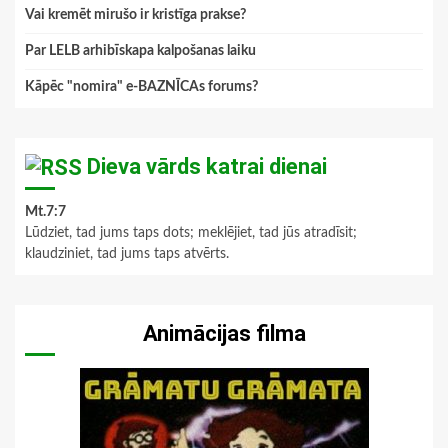
Vai kremēt mirušo ir kristīga prakse?
Par LELB arhibīskapa kalpošanas laiku
Kāpēc "nomira" e-BAZNĪCAs forums?
Dieva vārds katrai dienai
Mt.7:7
Lūdziet, tad jums taps dots; meklējiet, tad jūs atradīsit;
klaudziniet, tad jums taps atvērts.
Animācijas filma