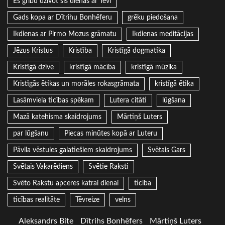
Es gribu dzīvot šīs dienas ar Tevi
Gads kopa ar Dītrihu Bonhēferu
grēku piedošana
Ikdienas ar Pirmo Mozus grāmatu
Ikdienas meditācijas
Jēzus Kristus
Kristība
Kristīgā dogmatika
Kristīgā dzīve
kristīgā mācība
kristīgā mūzika
Kristīgās ētikas un morāles rokasgrāmata
kristīgā ētika
Lasāmviela ticības spēkam
Lutera citāti
lūgšana
Mazā katehisma skaidrojums
Mārtiņš Luters
par lūgšanu
Piecas minūtes kopā ar Luteru
Pāvila vēstules galatiešiem skaidrojums
Svētais Gars
Svētais Vakarēdiens
Svētie Raksti
Svēto Rakstu apceres katrai dienai
ticība
ticības realitāte
Tēvreize
velns
Aleksandrs Bite
Dītrihs Bonhēfers
Mārtiņš Luters