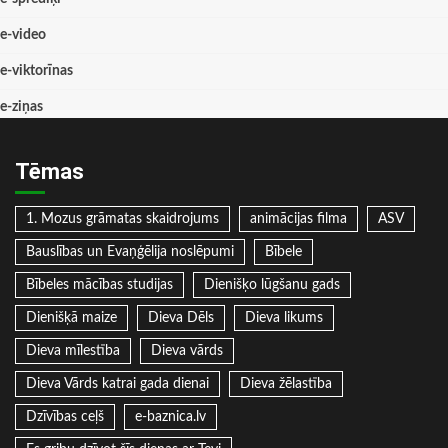
e-video
e-viktorīnas
e-ziņas
Tēmas
1. Mozus grāmatas skaidrojums
animācijas filma
ASV
Bauslības un Evaņģēlija noslēpumi
Bībele
Bībeles mācības studijas
Dienišķo lūgšanu gads
Dienišķā maize
Dieva Dēls
Dieva likums
Dieva mīlestība
Dieva vārds
Dieva Vārds katrai gada dienai
Dieva žēlastība
Dzīvības ceļš
e-baznica.lv