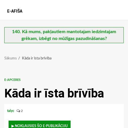
E-AFIŠA
140. Kā mums, pakļautiem mantotajam iedzimtajam
grēkam, izbēgt no mūžīgas pazudināšanas?
Sākums
Kāda ir īsta brīvība
E-APCERES
Kāda ir īsta brīvība
talyc
2
▶ NOKLAUSIES ŠO E-PUBLIKĀCIJU