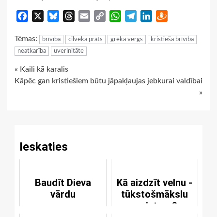
Facebook
X
Bluesky
Threads
Email
Copy
WhatsApp
Telegram
LinkedIn
Draugiem
Link
Tēmas:
brīvība
cilvēka prāts
grēka vergs
kristieša brīvība
neatkarība
uverinitāte
Continue
« Kaili kā karalis
Kāpēc gan kristiešiem būtu jāpakļaujas jebkurai valdībai
Reading
»
Ieskaties
Baudīt Dieva
Kā aizdzīt velnu -
vārdu
tūkstošmākslu
meistaru?