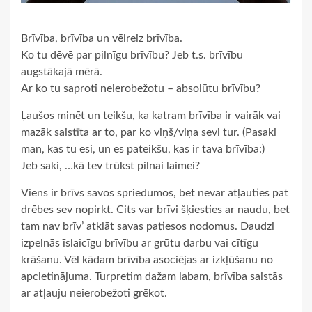
Brīvība, brīvība un vēlreiz brīvība.
Ko tu dēvē par pilnīgu brīvību? Jeb t.s. brīvību
augstākajā mērā.
Ar ko tu saproti neierobežotu – absolūtu brīvību?
Ļaušos minēt un teikšu, ka katram brīvība ir vairāk vai
mazāk saistīta ar to, par ko viņš/viņa sevi tur. (Pasaki
man, kas tu esi, un es pateikšu, kas ir tava brīvība:)
Jeb saki, …kā tev trūkst pilnai laimei?
Viens ir brīvs savos spriedumos, bet nevar atļauties pat
drēbes sev nopirkt. Cits var brīvi šķiesties ar naudu, bet
tam nav brīv’ atklāt savas patiesos nodomus. Daudzi
izpelnās īslaicīgu brīvību ar grūtu darbu vai cītīgu
krāšanu. Vēl kādam brīvība asociējas ar izkļūšanu no
apcietinājuma. Turpretim dažam labam, brīvība saistās
ar atļauju neierobežoti grēkot.