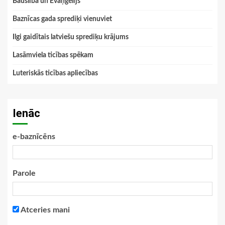
Bauslība un Evaņģēlijs
Baznīcas gada sprediķi vienuviet
Ilgi gaidītais latviešu sprediķu krājums
Lasāmviela ticības spēkam
Luteriskās ticības apliecības
Ienāc
e-baznīcēns
Parole
Atceries mani