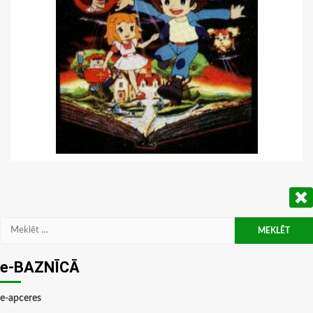
Meklēt:
e-BAZNĪCĀ
e-apceres