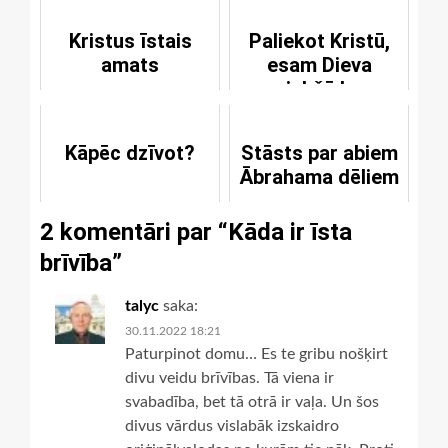
Kristus īstais
Paliekot Kristū,
amats
esam Dieva
priekšā bez
vainas
Kāpēc dzīvot?
Stāsts par abiem
Ābrahama dēliem
2 komentāri par “
Kāda ir īsta
brīvība
”
talyc
saka:
30.11.2022 18:21
Paturpinot domu… Es te gribu nošķirt
divu veidu brīvības. Tā viena ir
svabadība, bet tā otrā ir vaļa. Un šos
divus vārdus vislabāk izskaidro