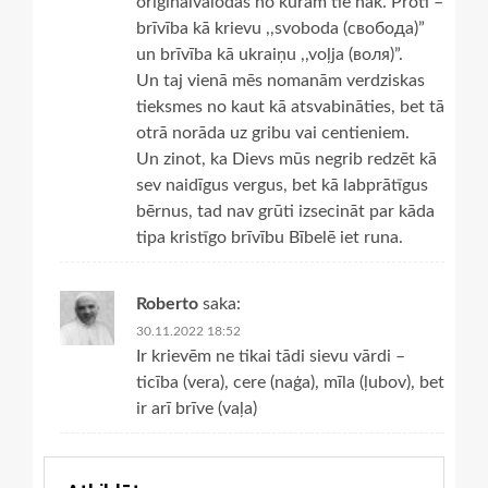
oriģinālvalodas no kurām tie nāk. Proti –
brīvība kā krievu ,,svoboda (свобода)”
un brīvība kā ukraiņu ,,voļja (воля)”.
Un taj vienā mēs nomanām verdziskas
tieksmes no kaut kā atsvabināties, bet tā
otrā norāda uz gribu vai centieniem.
Un zinot, ka Dievs mūs negrib redzēt kā
sev naidīgus vergus, bet kā labprātīgus
bērnus, tad nav grūti izsecināt par kāda
tipa kristīgo brīvību Bībelē iet runa.
Roberto
saka:
30.11.2022 18:52
Ir krievēm ne tikai tādi sievu vārdi –
ticība (vera), cere (naģa), mīla (ļubov), bet
ir arī brīve (vaļa)