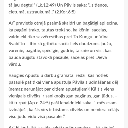
tā jau degtu!” (Lk.12:49) Un Pāvils saka: “..sitienos,
cietumā, uztraukumā..” (2.Kor.6:5).
Arī pravietis otrajā psalmā skaidri un bagātīgi apliecina,
ka pagāni trako, tautas trokšņo, ka ķēniņi saceļas,
valdnieki rīko sazvērestības pret To Kungu un Viņa
Svaidīto – itin kā gribētu sacīt: liels daudzums ļaužu,
varenie, bagātie, spēcīgie, gudrie, taisnie un visi, kas
bauda augstu stāvokli pasaulē, saceļas pret Dieva
vārdu.
Raugies Apustuļu darbu grāmatā, redzi, kas notiek
pasaulē pat tikai viena apustuļa Pāvila sludināšanas dēļ
(nemaz nerunājot par citiem apustuļiem)! Kā šis viens
vienīgais cilvēks ir saniknojis gan pagānus, gan jūdus, –
kā turpat (Ap.d.24:5) paši ienaidnieki saka: “..mēs esam
izzinājuši, ka šis vīrs ir bīstams cilvēks un nemiera cēlājs
visu jūdu vidū visā pasaulē..”
Arī Elijas laikā Israēla valstī radās nemiers – kā ķēniņš