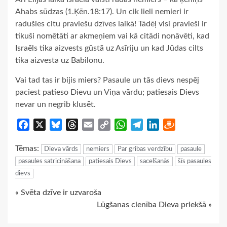
Ahabs sūdzas (1.Ķēn.18:17). Un cik lieli nemieri ir
radušies citu praviešu dzīves laikā! Tādēļ visi pravieši ir
tikuši nomētāti ar akmeņiem vai kā citādi nonāvēti, kad
Israēls tika aizvests gūstā uz Asīriju un kad Jūdas cilts
tika aizvesta uz Babilonu.
Vai tad tas ir bijis miers? Pasaule un tās dievs nespēj
paciest patieso Dievu un Viņa vārdu; patiesais Dievs
nevar un negrib klusēt.
Facebook
X
Bluesky
Threads
Email
Copy
WhatsApp
Telegram
LinkedIn
Draugiem
Link
Tēmas:
Dieva vārds
nemiers
Par gribas verdzību
pasaule
pasaules satricināšana
patiesais Dievs
sacelšanās
šīs pasaules
dievs
Continue
« Svēta dzīve ir uzvaroša
Lūgšanas cienība Dieva priekšā »
Reading