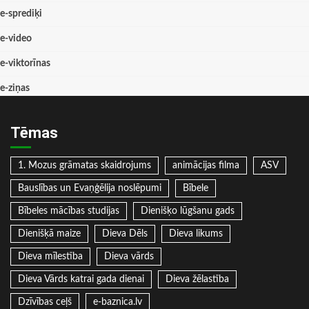
e-sprediķi
e-video
e-viktorīnas
e-ziņas
Tēmas
1. Mozus grāmatas skaidrojums
animācijas filma
ASV
Bauslības un Evaņģēlija noslēpumi
Bībele
Bībeles mācības studijas
Dienišķo lūgšanu gads
Dienišķā maize
Dieva Dēls
Dieva likums
Dieva mīlestība
Dieva vārds
Dieva Vārds katrai gada dienai
Dieva žēlastība
Dzīvības ceļš
e-baznica.lv