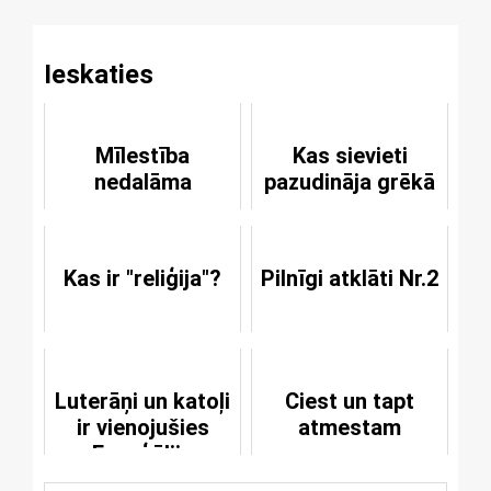
Ieskaties
Mīlestība
Kas sievieti
nedalāma
pazudināja grēkā
Kas ir "reliģija"?
Pilnīgi atklāti Nr.2
Luterāņi un katoļi
Ciest un tapt
ir vienojušies
atmestam
Evaņģēlija
izpratnē?