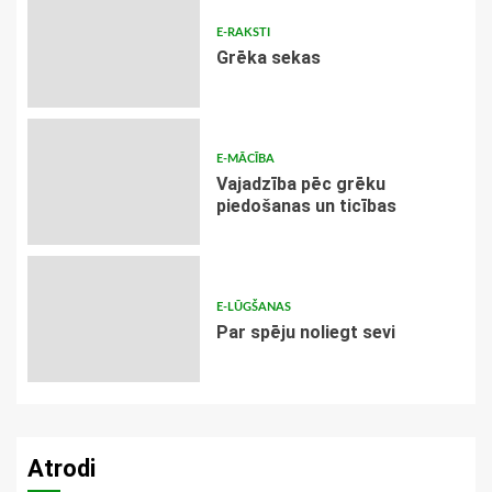
E-RAKSTI
Grēka sekas
E-MĀCĪBA
Vajadzība pēc grēku
piedošanas un ticības
E-LŪGŠANAS
Par spēju noliegt sevi
Atrodi