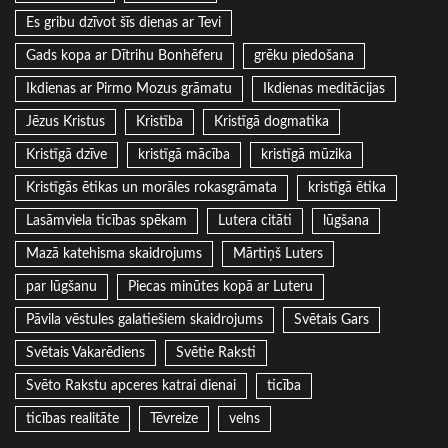
Es gribu dzīvot šīs dienas ar Tevi
Gads kopa ar Dītrihu Bonhēferu
grēku piedošana
Ikdienas ar Pirmo Mozus grāmatu
Ikdienas meditācijas
Jēzus Kristus
Kristība
Kristīgā dogmatika
Kristīgā dzīve
kristīgā mācība
kristīgā mūzika
Kristīgās ētikas un morāles rokasgrāmata
kristīgā ētika
Lasāmviela ticības spēkam
Lutera citāti
lūgšana
Mazā katehisma skaidrojums
Mārtiņš Luters
par lūgšanu
Piecas minūtes kopā ar Luteru
Pāvila vēstules galatiešiem skaidrojums
Svētais Gars
Svētais Vakarēdiens
Svētie Raksti
Svēto Rakstu apceres katrai dienai
ticība
ticības realitāte
Tēvreize
velns