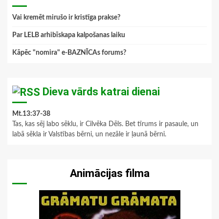
Vai kremēt mirušo ir kristīga prakse?
Par LELB arhibīskapa kalpošanas laiku
Kāpēc "nomira" e-BAZNĪCAs forums?
Dieva vārds katrai dienai
Mt.13:37-38
Tas, kas sēj labo sēklu, ir Cilvēka Dēls. Bet tīrums ir pasaule, un
labā sēkla ir Valstības bērni, un nezāle ir ļaunā bērni.
Animācijas filma