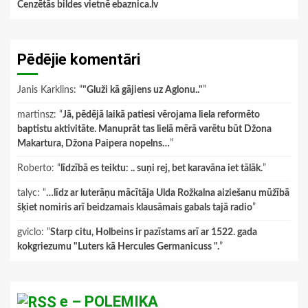
Cenzētās bildes vietnē ebaznica.lv
Pēdējie komentāri
Janis Karklins
: “
"Gluži kā gājiens uz Aglonu.."
”
martinsz
: “
Jā, pēdējā laikā patiesi vērojama liela reformēto
baptistu aktivitāte. Manuprāt tas lielā mērā varētu būt Džona
Makartura, Džona Paipera nopelns…
”
Roberto
: “
līdzībā es teiktu: .. suņi rej, bet karavāna iet tālāk.
”
talyc
: “
…līdz ar luterāņu mācītāja Ulda Rožkalna aiziešanu mūžībā
šķiet nomiris arī beidzamais klausāmais gabals tajā radio
”
gviclo
: “
Starp citu, Holbeins ir pazīstams arī ar 1522. gada
kokgriezumu "Luters kā Hercules Germanicuss ".
”
e – POLEMIKA