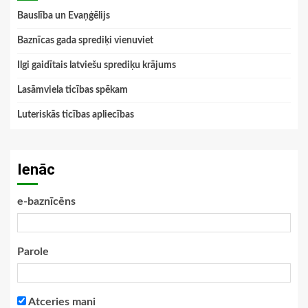
Bauslība un Evaņģēlijs
Baznīcas gada sprediķi vienuviet
Ilgi gaidītais latviešu sprediķu krājums
Lasāmviela ticības spēkam
Luteriskās ticības apliecības
Ienāc
e-baznīcēns
Parole
Atceries mani