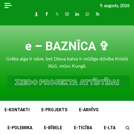
Skip
9. augusts, 2026
to
Draugiem
Facebook
Twitter
Instagram
LinkedIn
whatsapp
RSS
content
e – BAZNĪCA ✞
Grēka alga ir nāve, bet Dieva balva ir mūžīga dzīvība Kristū
Jēzū, mūsu Kungā.
E-KONTAKTI
E-PROJEKTS
E-ARHĪVS
E-POLEMIKA
E-BĪBELE
E-TICĪBA
E-LTA