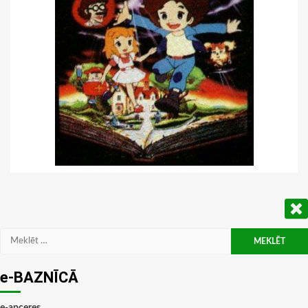
Meklēt:
e-BAZNĪCĀ