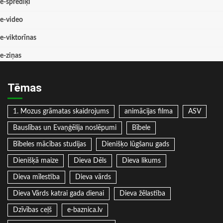
e-sprediķi
e-video
e-viktorīnas
e-ziņas
Tēmas
1. Mozus grāmatas skaidrojums
animācijas filma
ASV
Bauslības un Evaņģēlija noslēpumi
Bībele
Bībeles mācības studijas
Dienišķo lūgšanu gads
Dienišķā maize
Dieva Dēls
Dieva likums
Dieva mīlestība
Dieva vārds
Dieva Vārds katrai gada dienai
Dieva žēlastība
Dzīvības ceļš
e-baznica.lv