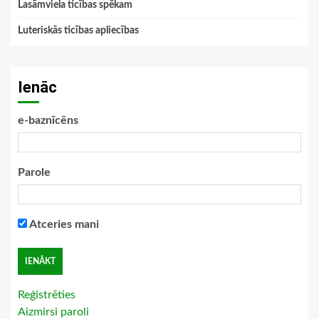
Lasāmviela ticības spēkam
Luteriskās ticības apliecības
Ienāc
e-baznīcēns
Parole
Atceries mani
Reģistrēties
Aizmirsi paroli