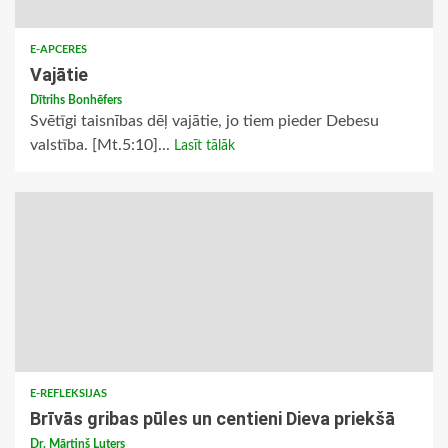
E-APCERES
Vajātie
Dītrihs Bonhēfers
Svētīgi taisnības dēļ vajātie, jo tiem pieder Debesu
valstība. [Mt.5:10]...
Lasīt tālāk
E-REFLEKSIJAS
Brīvās gribas pūles un centieni Dieva priekšā
Dr. Mārtiņš Luters