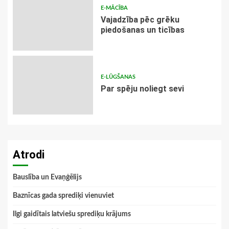
E-MĀCĪBA
Vajadzība pēc grēku
piedošanas un ticības
E-LŪGŠANAS
Par spēju noliegt sevi
Atrodi
Bauslība un Evaņģēlijs
Baznīcas gada sprediķi vienuviet
Ilgi gaidītais latviešu sprediķu krājums