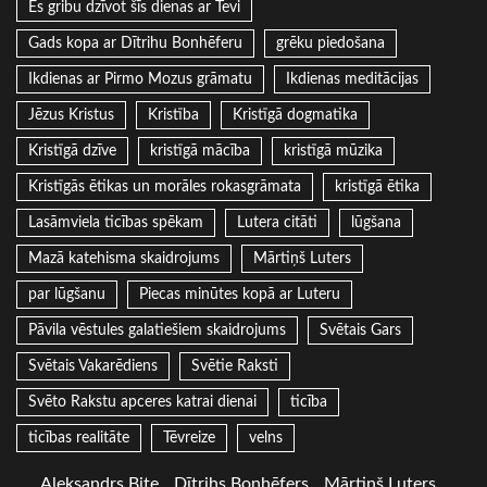
Es gribu dzīvot šīs dienas ar Tevi
Gads kopa ar Dītrihu Bonhēferu
grēku piedošana
Ikdienas ar Pirmo Mozus grāmatu
Ikdienas meditācijas
Jēzus Kristus
Kristība
Kristīgā dogmatika
Kristīgā dzīve
kristīgā mācība
kristīgā mūzika
Kristīgās ētikas un morāles rokasgrāmata
kristīgā ētika
Lasāmviela ticības spēkam
Lutera citāti
lūgšana
Mazā katehisma skaidrojums
Mārtiņš Luters
par lūgšanu
Piecas minūtes kopā ar Luteru
Pāvila vēstules galatiešiem skaidrojums
Svētais Gars
Svētais Vakarēdiens
Svētie Raksti
Svēto Rakstu apceres katrai dienai
ticība
ticības realitāte
Tēvreize
velns
Aleksandrs Bite
Dītrihs Bonhēfers
Mārtiņš Luters