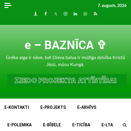
Skip
7. augusts, 2026
to
Draugiem
Facebook
Twitter
Instagram
LinkedIn
whatsapp
RSS
content
e – BAZNĪCA ✞
Grēka alga ir nāve, bet Dieva balva ir mūžīga dzīvība Kristū
Jēzū, mūsu Kungā.
E-KONTAKTI
E-PROJEKTS
E-ARHĪVS
E-POLEMIKA
E-BĪBELE
E-TICĪBA
E-LTA