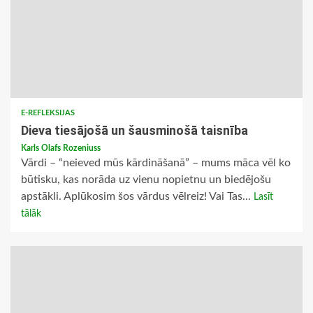
E-REFLEKSIJAS
Dieva tiesājošā un šausminošā taisnība
Karls Olafs Rozeniuss
Vārdi – “neieved mūs kārdināšanā” – mums māca vēl ko
būtisku, kas norāda uz vienu nopietnu un biedējošu
apstākli. Aplūkosim šos vārdus vēlreiz! Vai Tas...
Lasīt
tālāk