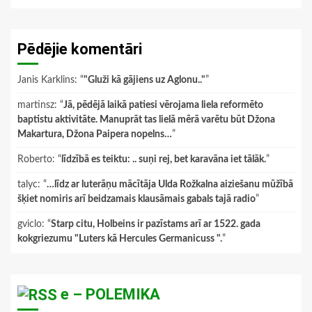
Pēdējie komentāri
Janis Karklins
: “
"Gluži kā gājiens uz Aglonu.."
”
martinsz
: “
Jā, pēdējā laikā patiesi vērojama liela reformēto
baptistu aktivitāte. Manuprāt tas lielā mērā varētu būt Džona
Makartura, Džona Paipera nopelns…
”
Roberto
: “
līdzībā es teiktu: .. suņi rej, bet karavāna iet tālāk.
”
talyc
: “
…līdz ar luterāņu mācītāja Ulda Rožkalna aiziešanu mūžībā
šķiet nomiris arī beidzamais klausāmais gabals tajā radio
”
gviclo
: “
Starp citu, Holbeins ir pazīstams arī ar 1522. gada
kokgriezumu "Luters kā Hercules Germanicuss ".
”
e – POLEMIKA