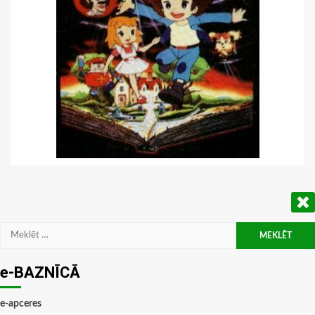
Meklēt:
e-BAZNĪCĀ
e-apceres