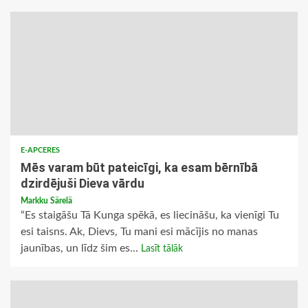
E-APCERES
Mēs varam būt pateicīgi, ka esam bērnībā
dzirdējuši Dieva vārdu
Markku Särelä
“Es staigāšu Tā Kunga spēkā, es liecināšu, ka vienīgi Tu
esi taisns. Ak, Dievs, Tu mani esi mācījis no manas
jaunības, un līdz šim es...
Lasīt tālāk