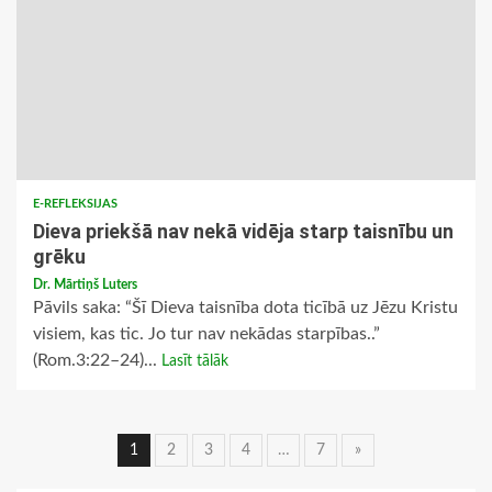
E-REFLEKSIJAS
Dieva priekšā nav nekā vidēja starp taisnību un
grēku
Dr. Mārtiņš Luters
Pāvils saka: “Šī Dieva taisnība dota ticībā uz Jēzu Kristu
visiem, kas tic. Jo tur nav nekādas starpības..”
(Rom.3:22–24)...
Lasīt tālāk
Ziņu
1
2
3
4
…
7
»