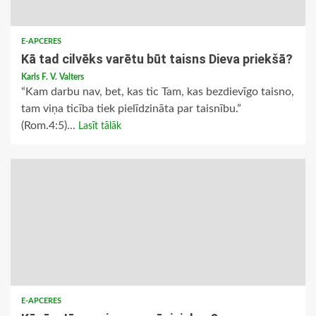
E-APCERES
Kā tad cilvēks varētu būt taisns Dieva priekšā?
Karls F. V. Valters
“Kam darbu nav, bet, kas tic Tam, kas bezdievīgo taisno,
tam viņa ticība tiek pielīdzināta par taisnību.”
(Rom.4:5)...
Lasīt tālāk
E-APCERES