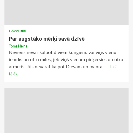
E-SPREDIĶI
Par augstāko mērķi savā dzīvē
Toms Heins
Neviens nevar kalpot diviem kungiem: vai viņš vienu
ienīdīs un otru mīlēs, jeb viņš vienam pieķersies un otru
atmetīs. Jūs nevarat kalpot Dievam un mantai....
Lasīt
tālāk