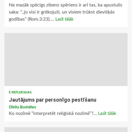
Ne mazāk spēcīgs zibens spēriens ir arī tas, ka apustulis
saka: “..jo visi ir grēkojuši, un visiem trūkst dievišķās
godības” (Rom.3:23)....
Lasīt tālāk
E-REFLEKSIJAS
Jautājums par personīgo pestīšanu
Dītrihs Bonhēfers
Ko nozīmē “interpretēt reliģiskā nozīmē”?...
Lasīt tālāk