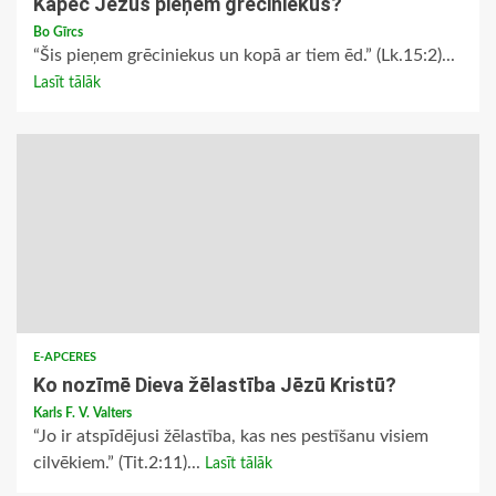
Kāpēc Jēzus pieņem grēciniekus?
Bo Gīrcs
“Šis pieņem grēciniekus un kopā ar tiem ēd.” (Lk.15:2)...
Lasīt tālāk
E-APCERES
Ko nozīmē Dieva žēlastība Jēzū Kristū?
Karls F. V. Valters
“Jo ir atspīdējusi žēlastība, kas nes pestīšanu visiem
cilvēkiem.” (Tit.2:11)...
Lasīt tālāk