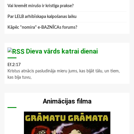
Vai kremēt mirušo ir kristīga prakse?
Par LELB arhibīskapa kalpošanas laiku
Kāpēc "nomira" e-BAZNĪCAs forums?
Dieva vārds katrai dienai
Ef.2:17
Kristus atnācis pasludināja mieru jums, kas bijāt tālu, un tiem,
kas bija tuvu,
Animācijas filma