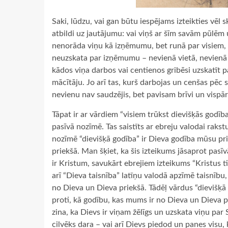
Saki, lūdzu, vai gan būtu iespējams izteikties vēl 
atbildi uz jautājumu: vai viņš ar šīm savām pūlēm 
nenorāda viņu kā izņēmumu, bet runā par visiem, be
neuzskata par izņēmumu – nevienā vietā, nevienā l
kādos viņa darbos vai centienos gribēsi uzskatīt 
mācītāju. Jo arī tas, kurš darbojas un cenšas pēc sa
nevienu nav saudzējis, bet pavisam brīvi un vispārē
Tāpat ir ar vārdiem “visiem trūkst dievišķās godība
pasīvā nozīmē. Tas saistīts ar ebreju valodai rakst
nozīmē “dievišķā godība” ir Dieva godība mūsu pri
priekšā. Man šķiet, ka šis izteikums jāsaprot pasīvā
ir Kristum, savukārt ebrejiem izteikums “Kristus ti
arī “Dieva taisnība” latīņu valodā apzīmē taisnību
no Dieva un Dieva priekšā. Tādēļ vārdus “dievišķā 
proti, kā godību, kas mums ir no Dieva un Dieva pr
zina, ka Dievs ir viņam žēlīgs un uzskata viņu par 
cilvēks dara – vai arī Dievs piedod un panes visu, 