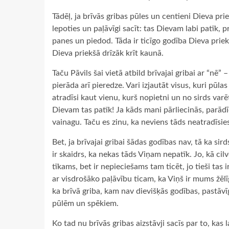
Tādēļ, ja brīvās gribas pūles un centieni Dieva prie
lepoties un paļāvīgi sacīt: tas Dievam labi patīk, p
panes un piedod. Tāda ir ticīgo godība Dieva priek
Dieva priekšā drīzāk krīt kaunā.
Taču Pāvils šai vietā atbild brīvajai gribai ar “nē
pierāda arī pieredze. Vari izjautāt visus, kuri pūla
atradīsi kaut vienu, kurš nopietni un no sirds var
Dievam tas patīk! Ja kāds mani pārliecinās, parā
vainagu. Taču es zinu, ka neviens tāds neatradīsie
Bet, ja brīvajai gribai šādas godības nav, tā ka si
ir skaidrs, ka nekas tāds Viņam nepatīk. Jo, kā cilv
tīkams, bet ir nepieciešams tam ticēt, jo tieši tas i
ar visdrošāko paļāvību ticam, ka Viņš ir mums žēlī
ka brīvā griba, kam nav dievišķās godības, pastāvīg
pūlēm un spēkiem.
Ko tad nu brīvās gribas aizstāvji sacīs par to, kas