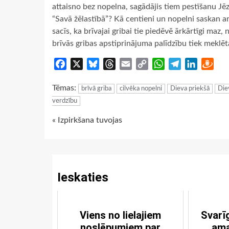
attaisno bez nopelna, sagādājis tiem pestīšanu Jē
“Savā žēlastībā”? Kā centieni un nopelni saskan ar
sacīs, ka brīvajai gribai tie piedēvē ārkārtīgi maz, 
brīvās gribas apstiprinājuma palīdzību tiek meklēt
Facebook
X
Bluesky
Threads
Email
Copy
WhatsApp
Telegram
LinkedIn
Dra
Link
Tēmas:
brīvā griba
cilvēka nopelni
Dieva priekšā
Die
verdzību
Continue
« Izpirkšana tuvojas
Reading
Ieskaties
Viens no lielajiem
Svarī
noslēpumiem par
ama