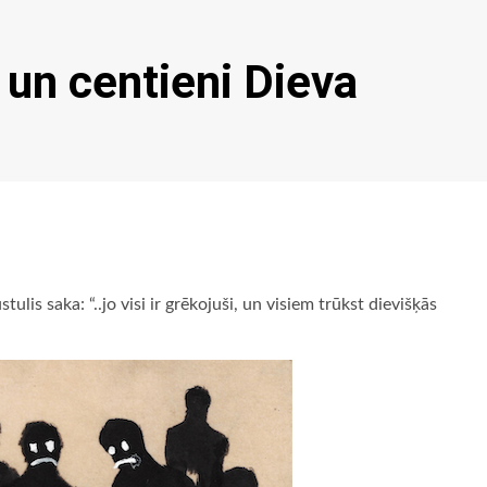
 un centieni Dieva
ulis saka: “..jo visi ir grēkojuši, un visiem trūkst dievišķās