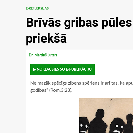
E-REFLEKSIJAS
Brīvās gribas pūles
priekšā
Dr. Mārtiņš Luters
▶ NOKLAUSIES ŠO E-PUBLIKĀCIJU
Ne mazāk spēcīgs zibens spēriens ir arī tas, ka apust
godības” (Rom.3:23).