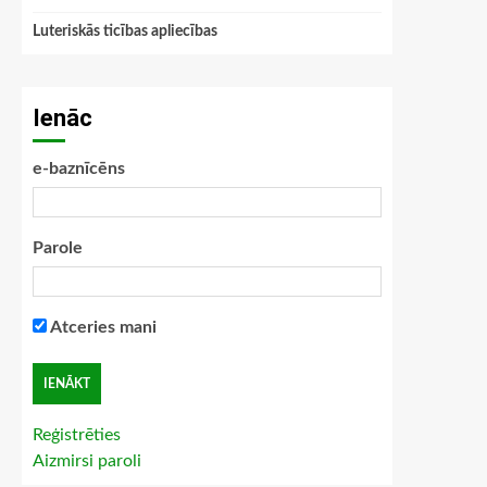
Luteriskās ticības apliecības
Ienāc
e-baznīcēns
Parole
Atceries mani
Reģistrēties
Aizmirsi paroli