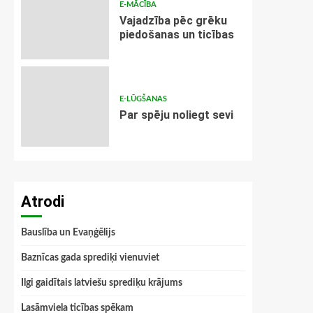
E-MĀCĪBA
Vajadzība pēc grēku
piedošanas un ticības
E-LŪGŠANAS
Par spēju noliegt sevi
Atrodi
Bauslība un Evaņģēlijs
Baznīcas gada sprediķi vienuviet
Ilgi gaidītais latviešu sprediķu krājums
Lasāmviela ticības spēkam