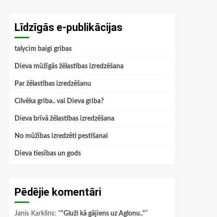
Līdzīgās e-publikācijas
talycim baigi gribas
Dieva mūžīgās žēlastības izredzēšana
Par žēlastības izredzēšanu
Cilvēka griba.. vai Dieva griba?
Dieva brīvā žēlastības izredzēšana
No mūžības izredzēti pestīšanai
Dieva tiesības un gods
Pēdējie komentāri
Janis Karklins
: “
"Gluži kā gājiens uz Aglonu.."
”