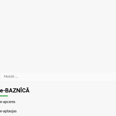
Meklēt:
e-BAZNĪCĀ
e-apceres
e-aptaujas