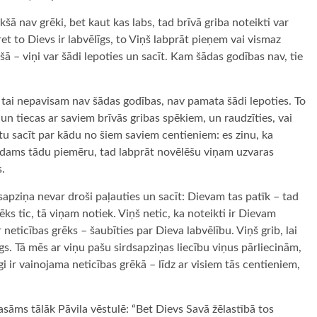
kšā nav grēki, bet kaut kas labs, tad brīvā griba noteikti var
ret to Dievs ir labvēlīgs, to Viņš labprāt pieņem vai vismaz
šā – viņi var šādi lepoties un sacīt. Kam šādas godības nav, tie
” – tai nepavisam nav šādas godības, nav pamata šādi lepoties. To
s un tiecas ar saviem brīvās gribas spēkiem, un raudzīties, vai
ētu sacīt par kādu no šiem saviem centieniem: es zinu, ka
dīdams tādu piemēru, tad labprāt novēlēšu viņam uzvaras
s.
rdsapziņa nevar droši paļauties un sacīt: Dievam tas patīk – tad
ēks tic, tā viņam notiek. Viņš netic, ka noteikti ir Dievam
r neticības grēks – šaubīties par Dieva labvēlību. Viņš grib, lai
gs. Tā mēs ar viņu pašu sirdsapziņas liecību viņus pārliecinām,
i ir vainojama neticības grēkā – līdz ar visiem tās centieniem,
 lasāms tālāk Pāvila vēstulē: “Bet Dievs Savā žēlastībā tos