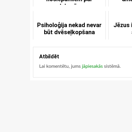
debesīm
Psiholoģija nekad nevar
Jēzus 
būt dvēseļkopšana
Atbildēt
Lai komentētu, jums
jāpiesakās
sistēmā.