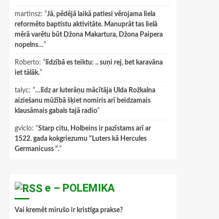
martinsz
: “
Jā, pēdējā laikā patiesi vērojama liela
reformēto baptistu aktivitāte. Manuprāt tas lielā
mērā varētu būt Džona Makartura, Džona Paipera
nopelns…
”
Roberto
: “
līdzībā es teiktu: .. suņi rej, bet karavāna
iet tālāk.
”
talyc
: “
…līdz ar luterāņu mācītāja Ulda Rožkalna
aiziešanu mūžībā šķiet nomiris arī beidzamais
klausāmais gabals tajā radio
”
gviclo
: “
Starp citu, Holbeins ir pazīstams arī ar
1522. gada kokgriezumu "Luters kā Hercules
Germanicuss ".
”
e – POLEMIKA
Vai kremēt mirušo ir kristīga prakse?