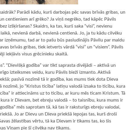
skaidrāk? Parādi kādu, kurš darbojas pēc savas brīvās gribas, un
un centieniem arī grēko? Ja viņš negrēko, tad kāpēc Pāvils
z izšķiršanas? Skaidrs, ka tas, kurš saka “visi”, nevienu
aikā, nevienā darbā, nevienā centienā. Jo, ja tu kādu cilvēku
par izņēmumu, tad ar to pašu būs pasludinājis Pāvilu par maldu
vas brīvās gribas, tiek ietverts vārdā “visi” un “visiem”. Pāvils
ji iekļāvis visus grēcinieku skaitā.
s”. “Dievišķā godība” var tikt saprasta divējādi – aktīvā un
urīgo izteiksmes veidu, kuru Pāvils bieži izmanto. Aktīvā
ekšā; pasīvā nozīmē tā ir godība, kas mums tiek dota Dieva
 nozīmē, jo “Kristus ticība” latīņu valodā izsaka to ticību, kura
cība” ir attiecināms uz to ticību, ar kuru mēs ticam Kristum. Tā
, kura ir Dievam, bet ebreju valodā – to taisnību, kura mums ir
godība” mēs saprotam tā, kā tas ir raksturīgs ebreju valodai,
iekšā. Jo ar Dievu un Dieva priekšā lepojas tas, kurš droši
Savas žēlastības vērtu, tā ka Dievam ir tīkams tas, ko šis
kas Viņam pie šī cilvēka nav tīkams.