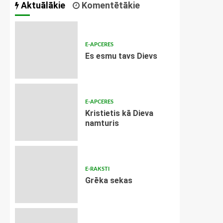
Aktuālākie
Komentētākie
E-APCERES
Es esmu tavs Dievs
E-APCERES
Kristietis kā Dieva
namturis
E-RAKSTI
Grēka sekas