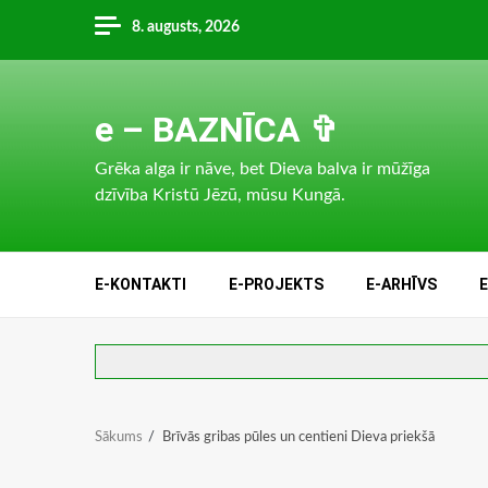
Skip
8. augusts, 2026
to
content
e – BAZNĪCA ✞
Grēka alga ir nāve, bet Dieva balva ir mūžīga
dzīvība Kristū Jēzū, mūsu Kungā.
E-KONTAKTI
E-PROJEKTS
E-ARHĪVS
Sākums
Brīvās gribas pūles un centieni Dieva priekšā