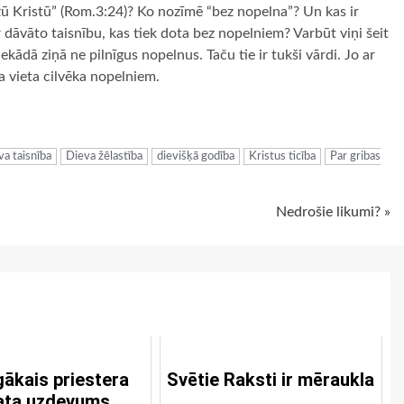
zū Kristū” (Rom.3:24)? Ko nozīmē “bez nopelna”? Un kas ir
 dāvāto taisnību, kas tiek dota bez nopelniem? Varbūt viņi šeit
nekādā ziņā ne pilnīgus nopelnus. Taču tie ir tukši vārdi. Jo ar
a vieta cilvēka nopelniem.
ugiem
va taisnība
Dieva žēlastība
dievišķā godība
Kristus ticība
Par gribas
Nedrošie likumi? »
gākais priestera
Svētie Raksti ir mēraukla
ta uzdevums