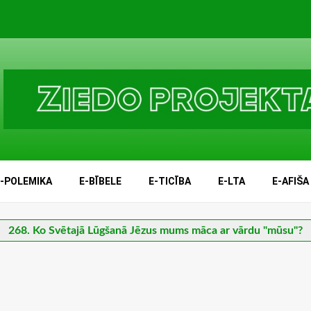
E-POLEMIKA
E-BĪBELE
E-TICĪBA
E-LTA
E-AFIŠA
268. Ko Svētajā Lūgšanā Jēzus mums māca ar vārdu "mūsu"?