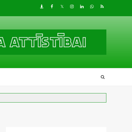
Draugiem
Facebook
Twitter
Instagram
LinkedIn
whatsapp
RSS