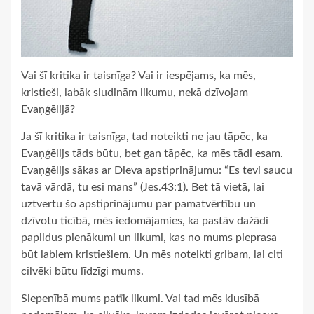
Vai šī kritika ir taisnīga? Vai ir iespējams, ka mēs,
kristieši, labāk sludinām likumu, nekā dzīvojam
Evaņģēlijā?
Ja šī kritika ir taisnīga, tad noteikti ne jau tāpēc, ka
Evaņģēlijs tāds būtu, bet gan tāpēc, ka mēs tādi esam.
Evaņģēlijs sākas ar Dieva apstiprinājumu: “Es tevi saucu
tavā vārdā, tu esi mans” (Jes.43:1). Bet tā vietā, lai
uztvertu šo apstiprinājumu par pamatvērtību un
dzīvotu ticībā, mēs iedomājamies, ka pastāv dažādi
papildus pienākumi un likumi, kas no mums pieprasa
būt labiem kristiešiem. Un mēs noteikti gribam, lai citi
cilvēki būtu līdzīgi mums.
Slepenībā mums patīk likumi. Vai tad mēs klusībā