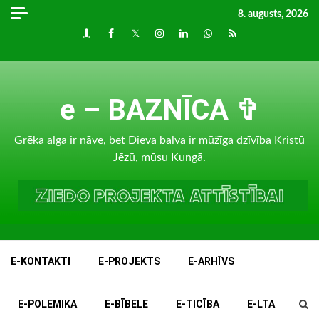
Skip
8. augusts, 2026
to
Draugiem
Facebook
Twitter
Instagram
LinkedIn
whatsapp
RSS
content
e – BAZNĪCA ✞
Grēka alga ir nāve, bet Dieva balva ir mūžīga dzīvība Kristū
Jēzū, mūsu Kungā.
E-KONTAKTI
E-PROJEKTS
E-ARHĪVS
E-POLEMIKA
E-BĪBELE
E-TICĪBA
E-LTA