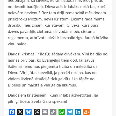
nedomājam, ka cilvēks, kuram izdodas ievērot piecus
no desmit baušļiem, Dieva acīs ir labāks nekā tas, kurš
neievēro nevienu? Bez tam dziļi zemapziņā mēs dodam
priekšroku Mozum, nevis Kristum. Likums rada mums
drošību; mēs zinām, kur stāvam. Cilvēks, kurš pusi
dzīves pavadījis cietumā, dzīvodams pēc cietuma
reglamenta, atbrīvots bieži ir bezpalīdzīgs. Jaunā brīvība
viņu baida.
Daudzi kristieši ir līdzīgi šādam cilvēkam. Viņi baidās no
jaunās brīvības, ko Evaņģēlijs tiem dod, lai savus
ikdienas lēmumus pieņemtu ticībā un mīlestībā uz
Dievu. Viņi jūtas neveikli, ja precīzi nezina, kas no
viņiem ikvienā situācijā tiek gaidīts. Un tāpēc no
Bībeles un mācītāja viņi gaida likumus.
Daudziem kristiešiem likumi ir labs aizvietotājs, lai
pilnīgi ticētu Svētā Gara spēkam!
Facebook
X
Bluesky
Threads
Email
Copy
WhatsApp
Telegram
LinkedIn
Draugiem