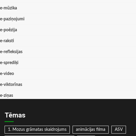
e-mūzika
e-paziņojumi
e-poēzija
e-raksti
e-refleksijas
e-sprediķi
e-video
e-viktorīnas
e-ziņas
Tēmas
1. Mozus grāmatas skaidrojums
animācijas filma
ASV