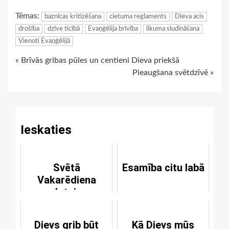
Link
Tēmas:
baznīcas kritizēšana
cietuma reglaments
Dieva acis
drošība
dzīve ticībā
Evaņģēlija brīvība
likuma sludināšana
Vienoti Evaņģēlijā
Continue
« Brīvās gribas pūles un centieni Dieva priekšā
Pieaugšana svētdzīvē »
Reading
Ieskaties
Svētā
Esamība citu labā
Vakarēdiena
dotais
stiprinājums un
iepriecinājums
Dievs grib būt
Kā Dievs mūs