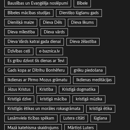
Bauslības un Evaņģēlija noslēpumi
Bībele
Bībeles mācības studijas
Dienišķo lūgšanu gads
Dienišķā maize
Dieva Dēls
Dieva likums
Dieva mīlestība
Dieva vārds
Dieva Vārds katrai gada dienai
Dieva žēlastība
Dzīvības ceļš
e-baznica.lv
Es gribu dzīvot šīs dienas ar Tevi
Gads kopa ar Dītrihu Bonhēferu
grēku piedošana
Ikdienas ar Pirmo Mozus grāmatu
Ikdienas meditācijas
Jēzus Kristus
Kristība
Kristīgā dogmatika
Kristīgā dzīve
kristīgā mācība
kristīgā mūzika
Kristīgās ētikas un morāles rokasgrāmata
kristīgā ētika
Lasāmviela ticības spēkam
Lutera citāti
lūgšana
Mazā katehisma skaidrojums
Mārtiņš Luters