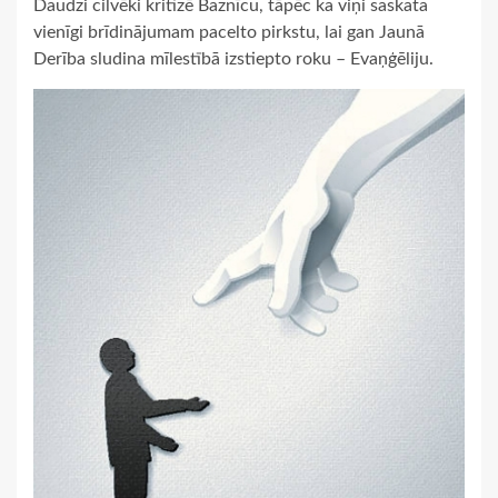
Daudzi cilvēki kritizē Baznīcu, tāpēc ka viņi saskata
vienīgi brīdinājumam pacelto pirkstu, lai gan Jaunā
Derība sludina mīlestībā izstiepto roku – Evaņģēliju.