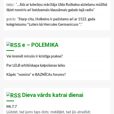
talyc
: “
…līdz ar luterāņu mācītāja Ulda Rožkalna aiziešanu mūžībā
šķiet nomiris arī beidzamais klausāmais gabals tajā radio
”
gviclo
: “
Starp citu, Holbeins ir pazīstams arī ar 1522. gada
kokgriezumu "Luters kā Hercules Germanicuss ".
”
e – POLEMIKA
Vai kremēt mirušo ir kristīga prakse?
Par LELB arhibīskapa kalpošanas laiku
Kāpēc "nomira" e-BAZNĪCAs forums?
Dieva vārds katrai dienai
Mt.7:7
Lūdziet, tad jums taps dots; meklējiet, tad jūs atradīsit;