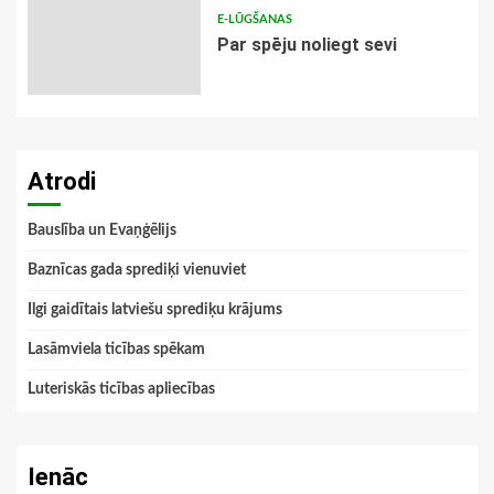
E-LŪGŠANAS
Par spēju noliegt sevi
Atrodi
Bauslība un Evaņģēlijs
Baznīcas gada sprediķi vienuviet
Ilgi gaidītais latviešu sprediķu krājums
Lasāmviela ticības spēkam
Luteriskās ticības apliecības
Ienāc