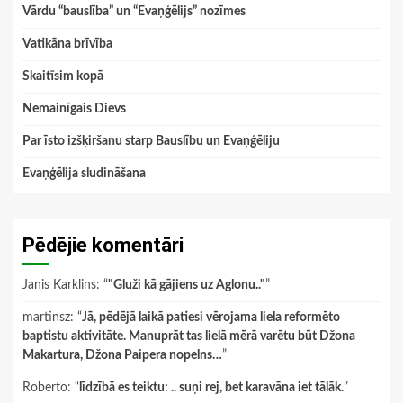
Vārdu “bauslība” un “Evaņģēlijs” nozīmes
Vatikāna brīvība
Skaitīsim kopā
Nemainīgais Dievs
Par īsto izšķiršanu starp Bauslību un Evaņģēliju
Evaņģēlija sludināšana
Pēdējie komentāri
Janis Karklins
: “
"Gluži kā gājiens uz Aglonu.."
”
martinsz
: “
Jā, pēdējā laikā patiesi vērojama liela reformēto
baptistu aktivitāte. Manuprāt tas lielā mērā varētu būt Džona
Makartura, Džona Paipera nopelns…
”
Roberto
: “
līdzībā es teiktu: .. suņi rej, bet karavāna iet tālāk.
”