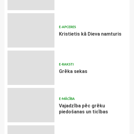
E-APCERES
Kristietis kā Dieva namturis
E-RAKSTI
Grēka sekas
E-MĀCĪBA
Vajadzība pēc grēku
piedošanas un ticības