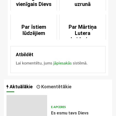
vienīgais Dievs
uzrunā
Par īstiem
Par Mārtiņa
lūdzējiem
Lutera
skaidrojumu
pravieša Jesajas
grāmatai
Atbildēt
Lai komentētu, jums
jāpiesakās
sistēmā.
Aktuālākie
Komentētākie
E-APCERES
Es esmu tavs Dievs