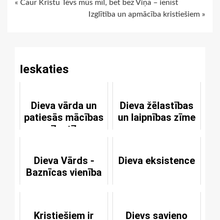
Continue
« Caur Kristu Tēvs mūs mīl, bet bez Viņa – ienīst
Izglītība un apmācība kristiešiem »
Reading
Ieskaties
Dieva vārda un
Dieva žēlastības
patiesās mācības
un laipnības zīme
mīlestība
Dieva Vārds -
Dieva eksistence
Baznīcas vienība
Kristiešiem ir
Dievs savieno