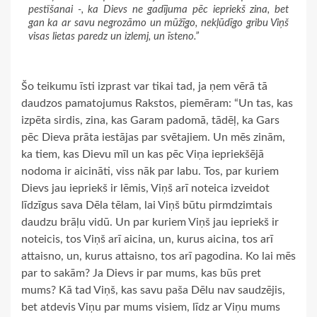
pestīšanai -, ka Dievs ne gadījuma pēc iepriekš zina, bet
gan ka ar savu negrozāmo un mūžīgo, nekļūdīgo gribu Viņš
visas lietas paredz un izlemj, un īsteno.”
Šo teikumu īsti izprast var tikai tad, ja ņem vērā tā
daudzos pamatojumus Rakstos, piemēram: “Un tas, kas
izpēta sirdis, zina, kas Garam padomā, tādēļ, ka Gars
pēc Dieva prāta iestājas par svētajiem. Un mēs zinām,
ka tiem, kas Dievu mīl un kas pēc Viņa iepriekšējā
nodoma ir aicināti, viss nāk par labu. Tos, par kuriem
Dievs jau iepriekš ir lēmis, Viņš arī noteica izveidot
līdzīgus sava Dēla tēlam, lai Viņš būtu pirmdzimtais
daudzu brāļu vidū. Un par kuriem Viņš jau iepriekš ir
noteicis, tos Viņš arī aicina, un, kurus aicina, tos arī
attaisno, un, kurus attaisno, tos arī pagodina. Ko lai mēs
par to sakām? Ja Dievs ir par mums, kas būs pret
mums? Kā tad Viņš, kas savu paša Dēlu nav saudzējis,
bet atdevis Viņu par mums visiem, līdz ar Viņu mums