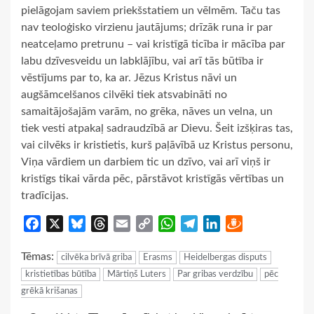
pielāgojam saviem priekšstatiem un vēlmēm. Taču tas
nav teoloģisko virzienu jautājums; drīzāk runa ir par
neatceļamo pretrunu – vai kristīgā ticība ir mācība par
labu dzīvesveidu un labklājību, vai arī tās būtība ir
vēstījums par to, ka ar. Jēzus Kristus nāvi un
augšāmcelšanos cilvēki tiek atsvabināti no
samaitājošajām varām, no grēka, nāves un velna, un
tiek vesti atpakaļ sadraudzībā ar Dievu. Šeit izšķiras tas,
vai cilvēks ir kristietis, kurš paļāvībā uz Kristus personu,
Viņa vārdiem un darbiem tic un dzīvo, vai arī viņš ir
kristīgs tikai vārda pēc, pārstāvot kristīgās vērtības un
tradīcijas.
Facebook
X
Bluesky
Threads
Email
Copy
WhatsApp
Telegram
LinkedIn
Draugiem
Link
Tēmas:
cilvēka brīvā griba
Erasms
Heidelbergas disputs
kristietības būtība
Mārtiņš Luters
Par gribas verdzību
pēc
grēkā krišanas