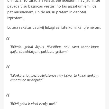
un līdz ar to tātad arī valstij. Šie iebildumi nav jauni, tie
pavada visu baznīcas vēsturi no tās aizsākumiem līdz
pat mūsdienām, un tie mūsu prātam ir visnotaļ
izprotami,
Lutera rakstus caurvij līdzīgi asi izteikumi kā, piemēram:
“Brīvajai gribai ārpus žēlastības nav savu taisnošanas
spēju, tā neizbēgami pakļauta grēkam.”
“Cilvēka griba bez apžēlošanas nav brīva, tā kalpo grēkam,
visnotaļ ne nelabprāt.”
“Brīvā griba ir vieni vienīgi meli.”