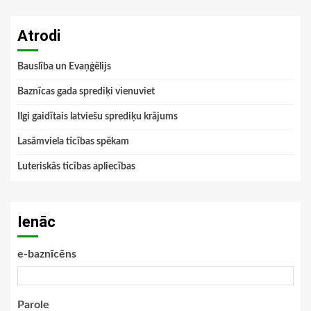
Atrodi
Bauslība un Evaņģēlijs
Baznīcas gada sprediķi vienuviet
Ilgi gaidītais latviešu sprediķu krājums
Lasāmviela ticības spēkam
Luteriskās ticības apliecības
Ienāc
e-baznīcēns
Parole