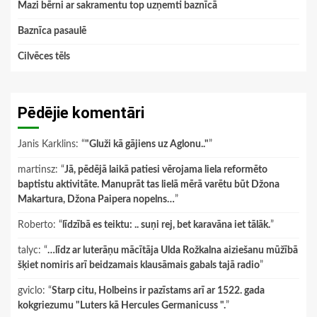
Mazi bērni ar sakramentu top uzņemti baznīcā
Baznīca pasaulē
Cilvēces tēls
Pēdējie komentāri
Janis Karklins
: “
"Gluži kā gājiens uz Aglonu.."
”
martinsz
: “
Jā, pēdējā laikā patiesi vērojama liela reformēto
baptistu aktivitāte. Manuprāt tas lielā mērā varētu būt Džona
Makartura, Džona Paipera nopelns…
”
Roberto
: “
līdzībā es teiktu: .. suņi rej, bet karavāna iet tālāk.
”
talyc
: “
…līdz ar luterāņu mācītāja Ulda Rožkalna aiziešanu mūžībā
šķiet nomiris arī beidzamais klausāmais gabals tajā radio
”
gviclo
: “
Starp citu, Holbeins ir pazīstams arī ar 1522. gada
kokgriezumu "Luters kā Hercules Germanicuss ".
”