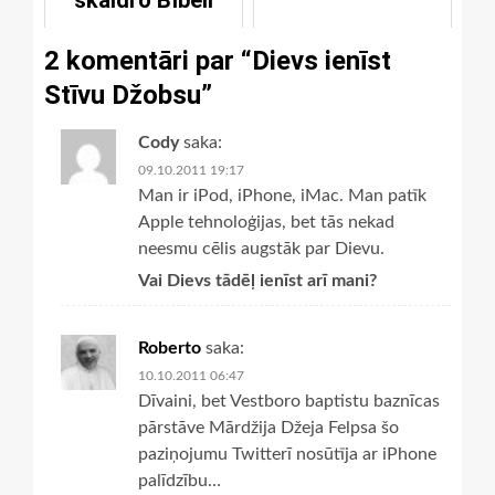
skaidro Bībeli
2 komentāri par “
Dievs ienīst
Stīvu Džobsu
”
Cody
saka:
09.10.2011 19:17
Man ir iPod, iPhone, iMac. Man patīk
Apple tehnoloģijas, bet tās nekad
neesmu cēlis augstāk par Dievu.
Vai Dievs tādēļ ienīst arī mani?
Roberto
saka:
10.10.2011 06:47
Dīvaini, bet Vestboro baptistu baznīcas
pārstāve Mārdžija Džeja Felpsa šo
paziņojumu Twitterī nosūtīja ar iPhone
palīdzību…