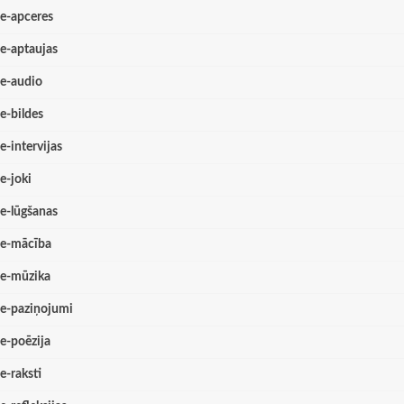
e-apceres
e-aptaujas
e-audio
e-bildes
e-intervijas
e-joki
e-lūgšanas
e-mācība
e-mūzika
e-paziņojumi
e-poēzija
e-raksti