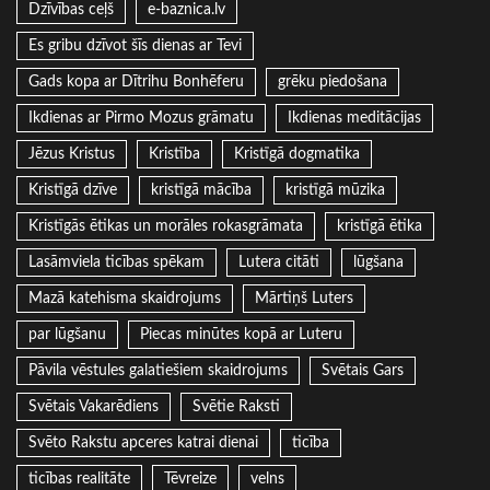
Dzīvības ceļš
e-baznica.lv
Es gribu dzīvot šīs dienas ar Tevi
Gads kopa ar Dītrihu Bonhēferu
grēku piedošana
Ikdienas ar Pirmo Mozus grāmatu
Ikdienas meditācijas
Jēzus Kristus
Kristība
Kristīgā dogmatika
Kristīgā dzīve
kristīgā mācība
kristīgā mūzika
Kristīgās ētikas un morāles rokasgrāmata
kristīgā ētika
Lasāmviela ticības spēkam
Lutera citāti
lūgšana
Mazā katehisma skaidrojums
Mārtiņš Luters
par lūgšanu
Piecas minūtes kopā ar Luteru
Pāvila vēstules galatiešiem skaidrojums
Svētais Gars
Svētais Vakarēdiens
Svētie Raksti
Svēto Rakstu apceres katrai dienai
ticība
ticības realitāte
Tēvreize
velns