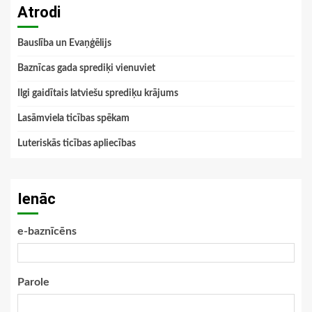
Atrodi
Bauslība un Evaņģēlijs
Baznīcas gada sprediķi vienuviet
Ilgi gaidītais latviešu sprediķu krājums
Lasāmviela ticības spēkam
Luteriskās ticības apliecības
Ienāc
e-baznīcēns
Parole