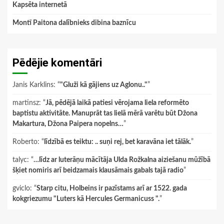
Kapsēta internetā
Montī Paitona dalībnieks dibina baznīcu
Pēdējie komentāri
Janis Karklins
: “
"Gluži kā gājiens uz Aglonu.."
”
martinsz
: “
Jā, pēdējā laikā patiesi vērojama liela reformēto
baptistu aktivitāte. Manuprāt tas lielā mērā varētu būt Džona
Makartura, Džona Paipera nopelns…
”
Roberto
: “
līdzībā es teiktu: .. suņi rej, bet karavāna iet tālāk.
”
talyc
: “
…līdz ar luterāņu mācītāja Ulda Rožkalna aiziešanu mūžībā
šķiet nomiris arī beidzamais klausāmais gabals tajā radio
”
gviclo
: “
Starp citu, Holbeins ir pazīstams arī ar 1522. gada
kokgriezumu "Luters kā Hercules Germanicuss ".
”