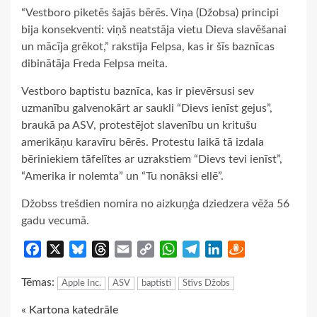
“Vestboro piketēs šajās bērēs. Viņa (Džobsa) principi
bija konsekventi: viņš neatstāja vietu Dieva slavēšanai
un mācīja grēkot,” rakstīja Felpsa, kas ir šīs baznīcas
dibinātāja Freda Felpsa meita.
Vestboro baptistu baznīca, kas ir pievērsusi sev
uzmanību galvenokārt ar saukli “Dievs ienīst gejus”,
braukā pa ASV, protestējot slavenību un kritušu
amerikāņu karavīru bērēs. Protestu laikā tā izdala
bēriniekiem tāfelītes ar uzrakstiem “Dievs tevi ienīst”,
“Amerika ir nolemta” un “Tu nonāksi ellē”.
Džobss trešdien nomira no aizkuņģa dziedzera vēža 56
gadu vecumā.
Facebook
X
Bluesky
Threads
Email
Copy
WhatsApp
Telegram
LinkedIn
Draugiem
Link
Tēmas:
Apple Inc.
ASV
baptisti
Stīvs Džobs
Continue
« Kartona katedrāle