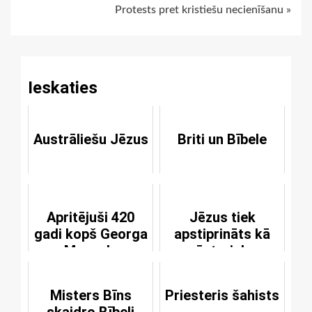
Protests pret kristiešu necienīšanu »
Reading
Ieskaties
Austrāliešu Jēzus
Briti un Bībele
Apritējuši 420
Jēzus tiek
gadi kopš Georga
apstiprināts kā
Manceļa
vēsturiska
dzimšanas
persona
Misters Bīns
Priesteris šahists