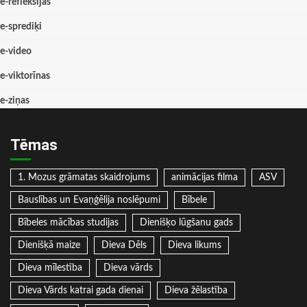
e-refleksijas
e-sprediķi
e-video
e-viktorīnas
e-ziņas
Tēmas
1. Mozus grāmatas skaidrojums
animācijas filma
ASV
Bauslības un Evaņģēlija noslēpumi
Bībele
Bībeles mācības studijas
Dienišķo lūgšanu gads
Dienišķā maize
Dieva Dēls
Dieva likums
Dieva mīlestība
Dieva vārds
Dieva Vārds katrai gada dienai
Dieva žēlastība