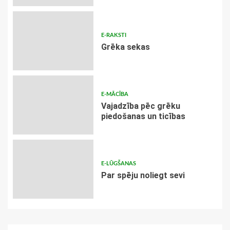
E-RAKSTI
Grēka sekas
E-MĀCĪBA
Vajadzība pēc grēku
piedošanas un ticības
E-LŪGŠANAS
Par spēju noliegt sevi