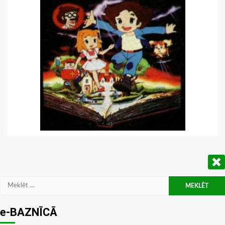
Meklēt:
e-BAZNĪCĀ