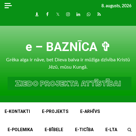
Skip
8. augusts, 2026
to
Draugiem
Facebook
Twitter
Instagram
LinkedIn
whatsapp
RSS
content
e – BAZNĪCA ✞
Grēka alga ir nāve, bet Dieva balva ir mūžīga dzīvība Kristū
Jēzū, mūsu Kungā.
E-KONTAKTI
E-PROJEKTS
E-ARHĪVS
E-POLEMIKA
E-BĪBELE
E-TICĪBA
E-LTA