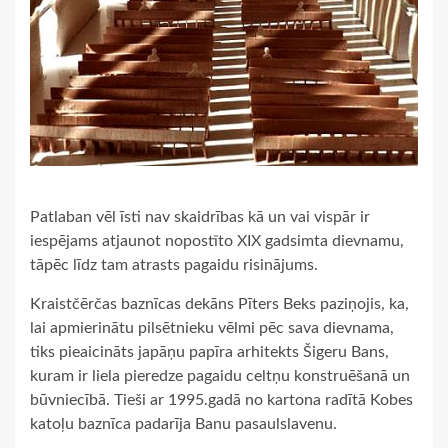
Patlaban vēl īsti nav skaidrības kā un vai vispār ir
iespējams atjaunot nopostīto XIX gadsimta dievnamu,
tāpēc līdz tam atrasts pagaidu risinājums.
Kraistčērčas baznīcas dekāns Pīters Beks paziņojis, ka,
lai apmierinātu pilsētnieku vēlmi pēc sava dievnama,
tiks pieaicināts japāņu papīra arhitekts Šigeru Bans,
kuram ir liela pieredze pagaidu celtņu konstruēšanā un
būvniecībā. Tieši ar 1995.gadā no kartona radītā Kobes
katoļu baznīca padarīja Banu pasaulslavenu.