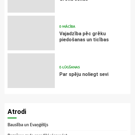
E-MĀCĪBA
Vajadzība pēc grēku
piedošanas un ticības
E-LŪGŠANAS
Par spēju noliegt sevi
Atrodi
Bauslība un Evaņģēlijs