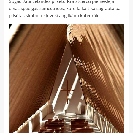
Šogad Jaunzēlandes pilsētu Kraistčērču piemeklēja
divas spēcīgas zemestrīces, kuru laikā tika sagrauta par
pilsētas simbolu kļuvusī anglikāņu katedrāle.