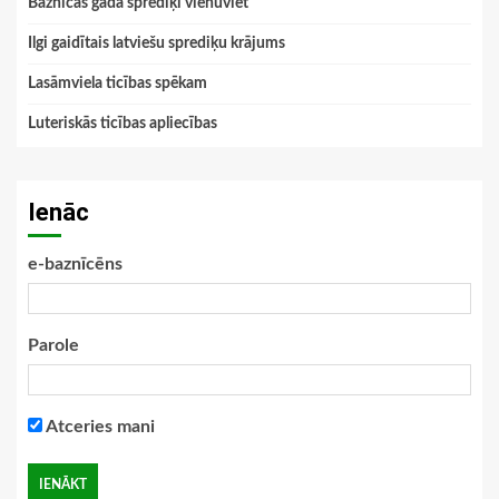
Baznīcas gada sprediķi vienuviet
Ilgi gaidītais latviešu sprediķu krājums
Lasāmviela ticības spēkam
Luteriskās ticības apliecības
Ienāc
e-baznīcēns
Parole
Atceries mani