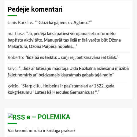
Pēdējie komentāri
Janis Karklins
: “
"Gluži kā gājiens uz Aglonu.."
”
martinsz
: “
Jā, pēdējā laikā patiesi vērojama liela reformēto
baptistu aktivitāte. Manuprāt tas lielā mērā varētu būt Džona
Makartura, Džona Paipera nopelns…
”
Roberto
: “
līdzībā es teiktu: .. suņi rej, bet karavāna iet tālāk.
”
talyc
: “
…līdz ar luterāņu mācītāja Ulda Rožkalna aiziešanu mūžībā
šķiet nomiris arī beidzamais klausāmais gabals tajā radio
”
gviclo
: “
Starp citu, Holbeins ir pazīstams arī ar 1522. gada
kokgriezumu "Luters kā Hercules Germanicuss ".
”
e – POLEMIKA
Vai kremēt mirušo ir kristīga prakse?