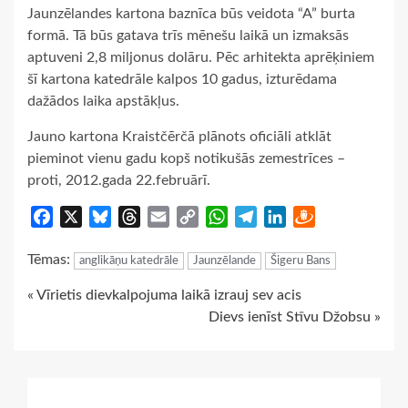
Jaunzēlandes kartona baznīca būs veidota “A” burta
formā. Tā būs gatava trīs mēnešu laikā un izmaksās
aptuveni 2,8 miljonus dolāru. Pēc arhitekta aprēķiniem
šī kartona katedrāle kalpos 10 gadus, izturēdama
dažādos laika apstākļus.
Jauno kartona Kraistčērčā plānots oficiāli atklāt
pieminot vienu gadu kopš notikušās zemestrīces –
proti, 2012.gada 22.februārī.
Facebook
X
Bluesky
Threads
Email
Copy
WhatsApp
Telegram
LinkedIn
Draugiem
Link
Tēmas:
anglikāņu katedrāle
Jaunzēlande
Šigeru Bans
Continue
« Vīrietis dievkalpojuma laikā izrauj sev acis
Dievs ienīst Stīvu Džobsu »
Reading