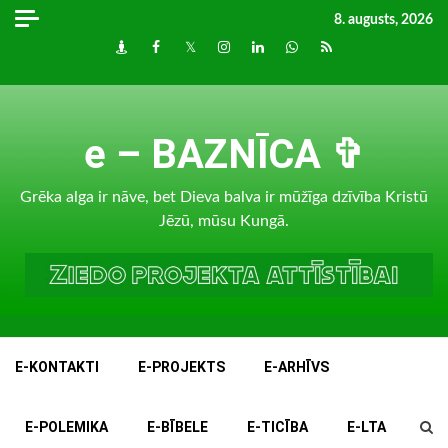
Skip
8. augusts, 2026
to
Draugiem
Facebook
Twitter
Instagram
LinkedIn
whatsapp
RSS
content
e – BAZNĪCA ✞
Grēka alga ir nāve, bet Dieva balva ir mūžīga dzīvība Kristū
Jēzū, mūsu Kungā.
E-KONTAKTI
E-PROJEKTS
E-ARHĪVS
E-POLEMIKA
E-BĪBELE
E-TICĪBA
E-LTA