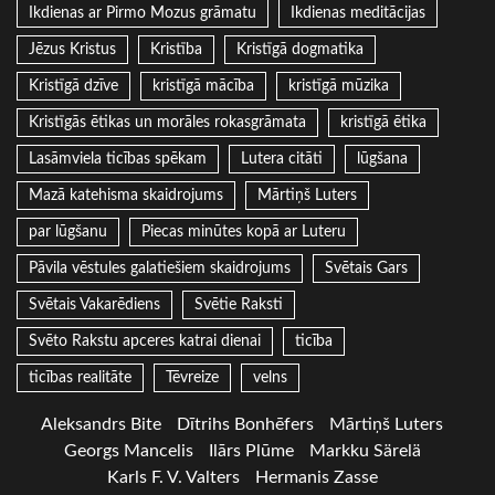
Ikdienas ar Pirmo Mozus grāmatu
Ikdienas meditācijas
Jēzus Kristus
Kristība
Kristīgā dogmatika
Kristīgā dzīve
kristīgā mācība
kristīgā mūzika
Kristīgās ētikas un morāles rokasgrāmata
kristīgā ētika
Lasāmviela ticības spēkam
Lutera citāti
lūgšana
Mazā katehisma skaidrojums
Mārtiņš Luters
par lūgšanu
Piecas minūtes kopā ar Luteru
Pāvila vēstules galatiešiem skaidrojums
Svētais Gars
Svētais Vakarēdiens
Svētie Raksti
Svēto Rakstu apceres katrai dienai
ticība
ticības realitāte
Tēvreize
velns
Aleksandrs Bite
Dītrihs Bonhēfers
Mārtiņš Luters
Georgs Mancelis
Ilārs Plūme
Markku Särelä
Karls F. V. Valters
Hermanis Zasse