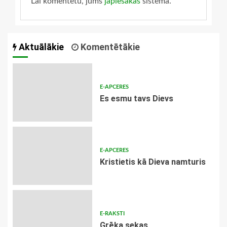
Lai komentētu, jums
jāpiesakās
sistēmā.
Aktuālākie
Komentētākie
E-APCERES
Es esmu tavs Dievs
E-APCERES
Kristietis kā Dieva namturis
E-RAKSTI
Grēka sekas