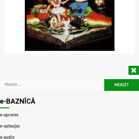
Meklēt:
e-BAZNĪCĀ
e-apceres
e-aptaujas
e-audio