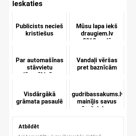
Ieskaties
Publicists necieš
Mūsu lapa iekš
kristiešus
draugiem.lv
2012.gadā
Par automašīnas
Vandaļi vēršas
stāvvietu
pret baznīcām
jānorēķinās
kristīgā veidā
Visdārgākā
gudribassakums.lv
grāmata pasaulē
mainījis savus
īpašniekus
Atbildēt