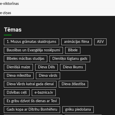
e-viktorīnas
e-ziņas
Tēmas
1. Mozus grāmatas skaidrojums
animācijas filma
ASV
Bauslības un Evaņģēlija noslēpumi
Bībele
Bībeles mācības studijas
Dienišķo lūgšanu gads
Dienišķā maize
Dieva Dēls
Dieva likums
Dieva mīlestība
Dieva vārds
Dieva Vārds katrai gada dienai
Dieva žēlastība
Dzīvības ceļš
e-baznica.lv
Es gribu dzīvot šīs dienas ar Tevi
Gads kopa ar Dītrihu Bonhēferu
grēku piedošana