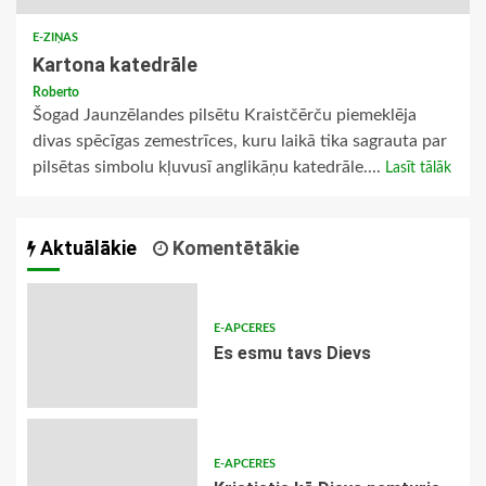
E-ZIŅAS
Kartona katedrāle
Roberto
Šogad Jaunzēlandes pilsētu Kraistčērču piemeklēja
divas spēcīgas zemestrīces, kuru laikā tika sagrauta par
pilsētas simbolu kļuvusī anglikāņu katedrāle....
Lasīt tālāk
Aktuālākie
Komentētākie
E-APCERES
Es esmu tavs Dievs
E-APCERES