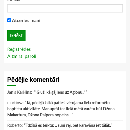
Atceries mani
Reģistrēties
Aizmirsi paroli
Pēdējie komentāri
Janis Karklins
: “
"Gluži kā gājiens uz Aglonu.."
”
martinsz
: “
Jā, pēdējā laikā patiesi vērojama liela reformēto
baptistu aktivitāte. Manuprāt tas lielā mērā varētu būt Džona
Makartura, Džona Paipera nopelns…
”
Roberto
: “
līdzībā es teiktu: .. suņi rej, bet karavāna iet tālāk.
”