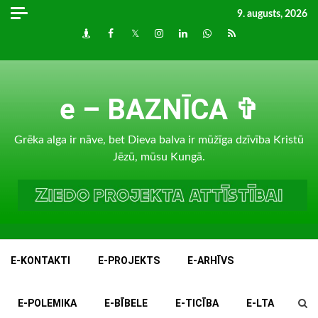
Skip
9. augusts, 2026
to
Draugiem
Facebook
Twitter
Instagram
LinkedIn
whatsapp
RSS
content
e – BAZNĪCA ✞
Grēka alga ir nāve, bet Dieva balva ir mūžīga dzīvība Kristū
Jēzū, mūsu Kungā.
E-KONTAKTI
E-PROJEKTS
E-ARHĪVS
E-POLEMIKA
E-BĪBELE
E-TICĪBA
E-LTA