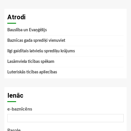
Atrodi
Bauslība un Evaņģēlijs
Baznīcas gada sprediķi vienuviet
Ilgi gaidītais latviešu sprediķu krājums
Lasāmviela ticības spēkam
Luteriskās ticības apliecības
Ienāc
e-baznīcēns
Parole