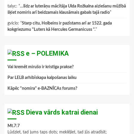
talyc
: “
…līdz ar luterāņu mācītāja Ulda Rožkalna aiziešanu mūžībā
šķiet nomiris arī beidzamais klausāmais gabals tajā radio
”
gviclo
: “
Starp citu, Holbeins ir pazīstams arī ar 1522. gada
kokgriezumu "Luters kā Hercules Germanicuss ".
”
e – POLEMIKA
Vai kremēt mirušo ir kristīga prakse?
Par LELB arhibīskapa kalpošanas laiku
Kāpēc "nomira" e-BAZNĪCAs forums?
Dieva vārds katrai dienai
Mt.7:7
Lūdziet, tad jums taps dots; meklējiet, tad jūs atradīsit;