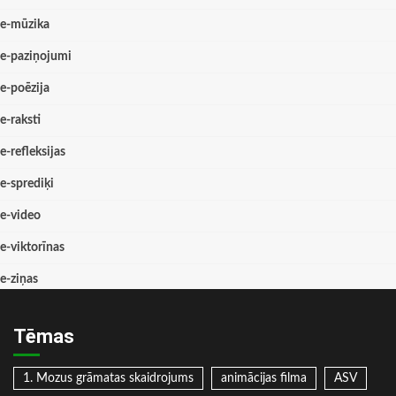
e-mūzika
e-paziņojumi
e-poēzija
e-raksti
e-refleksijas
e-sprediķi
e-video
e-viktorīnas
e-ziņas
Tēmas
1. Mozus grāmatas skaidrojums
animācijas filma
ASV