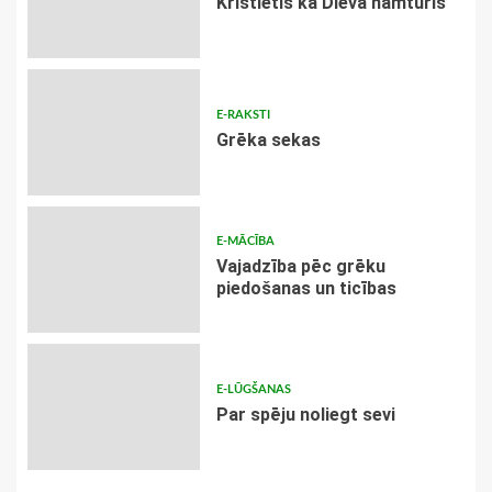
Kristietis kā Dieva namturis
E-RAKSTI
Grēka sekas
E-MĀCĪBA
Vajadzība pēc grēku
piedošanas un ticības
E-LŪGŠANAS
Par spēju noliegt sevi