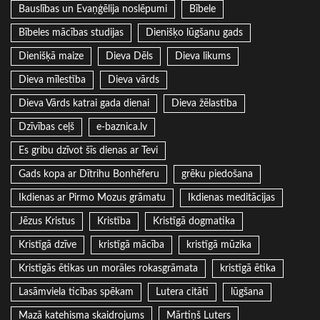
Bauslības un Evaņģēlija noslēpumi
Bībele
Bībeles mācības studijas
Dienišķo lūgšanu gads
Dienišķā maize
Dieva Dēls
Dieva likums
Dieva mīlestība
Dieva vārds
Dieva Vārds katrai gada dienai
Dieva žēlastība
Dzīvības ceļš
e-baznica.lv
Es gribu dzīvot šīs dienas ar Tevi
Gads kopa ar Dītrihu Bonhēferu
grēku piedošana
Ikdienas ar Pirmo Mozus grāmatu
Ikdienas meditācijas
Jēzus Kristus
Kristība
Kristīgā dogmatika
Kristīgā dzīve
kristīgā mācība
kristīgā mūzika
Kristīgās ētikas un morāles rokasgrāmata
kristīgā ētika
Lasāmviela ticības spēkam
Lutera citāti
lūgšana
Mazā katehisma skaidrojums
Mārtiņš Luters