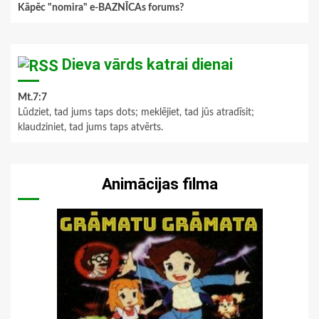
Kāpēc "nomira" e-BAZNĪCAs forums?
Dieva vārds katrai dienai
Mt.7:7
Lūdziet, tad jums taps dots; meklējiet, tad jūs atradīsit;
klaudziniet, tad jums taps atvērts.
Animācijas filma