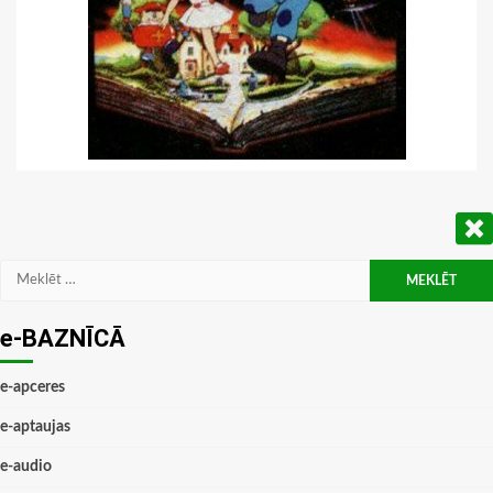
Meklēt:
e-BAZNĪCĀ
e-apceres
e-aptaujas
e-audio