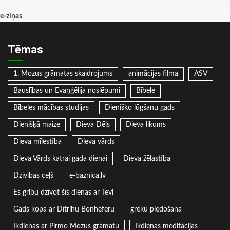
e-ziņas
Tēmas
1. Mozus grāmatas skaidrojums
animācijas filma
ASV
Bauslības un Evaņģēlija noslēpumi
Bībele
Bībeles mācības studijas
Dienišķo lūgšanu gads
Dienišķā maize
Dieva Dēls
Dieva likums
Dieva mīlestība
Dieva vārds
Dieva Vārds katrai gada dienai
Dieva žēlastība
Dzīvības ceļš
e-baznica.lv
Es gribu dzīvot šīs dienas ar Tevi
Gads kopa ar Dītrihu Bonhēferu
grēku piedošana
Ikdienas ar Pirmo Mozus grāmatu
Ikdienas meditācijas