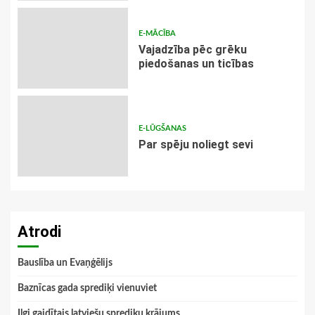
E-MĀCĪBA
Vajadzība pēc grēku
piedošanas un ticības
E-LŪGŠANAS
Par spēju noliegt sevi
Atrodi
Bauslība un Evaņģēlijs
Baznīcas gada sprediķi vienuviet
Ilgi gaidītais latviešu sprediķu krājums