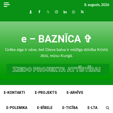
Skip
8. augusts, 2026
to
Draugiem
Facebook
Twitter
Instagram
LinkedIn
whatsapp
RSS
content
e – BAZNĪCA ✞
Grēka alga ir nāve, bet Dieva balva ir mūžīga dzīvība Kristū
Jēzū, mūsu Kungā.
E-KONTAKTI
E-PROJEKTS
E-ARHĪVS
E-POLEMIKA
E-BĪBELE
E-TICĪBA
E-LTA