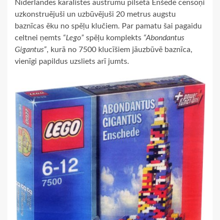
Nīderlandes karalistes austrumu pilsētā Enšedē censoņi
uzkonstruējuši un uzbūvējuši 20 metrus augstu
baznīcas ēku no spēļu klučiem. Par pamatu šai pagaidu
celtnei ņemts
“Lego”
spēļu komplekts
“Abondantus
Gigantus”
, kurā no 7500 klucīšiem jāuzbūvē baznīca,
vienīgi papildus uzsliets arī jumts.