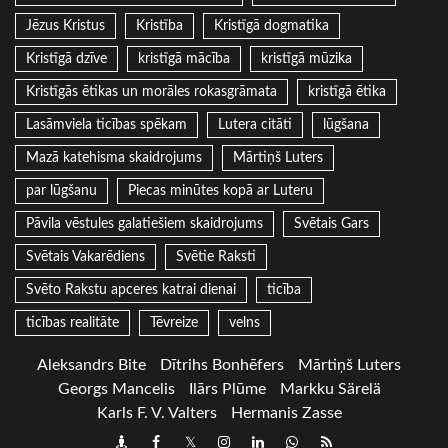
Jēzus Kristus
Kristība
Kristīgā dogmatika
Kristīgā dzīve
kristīgā mācība
kristīgā mūzika
Kristīgās ētikas un morāles rokasgrāmata
kristīgā ētika
Lasāmviela ticības spēkam
Lutera citāti
lūgšana
Mazā katehisma skaidrojums
Mārtiņš Luters
par lūgšanu
Piecas minūtes kopā ar Luteru
Pāvila vēstules galatiešiem skaidrojums
Svētais Gars
Svētais Vakarēdiens
Svētie Raksti
Svēto Rakstu apceres katrai dienai
ticība
ticības realitāte
Tēvreize
velns
Aleksandrs Bite
Dītrihs Bonhēfers
Mārtiņš Luters
Georgs Mancelis
Ilārs Plūme
Markku Särelä
Karls F. V. Valters
Hermanis Zasse
Draugiem
Facebook
Twitter
Instagram
LinkedIn
whatsapp
RSS