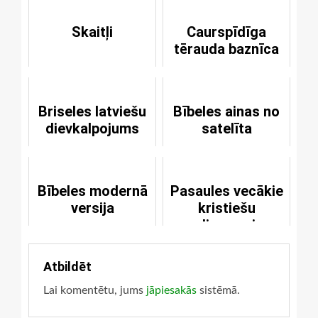
Skaitļi
Caurspīdīga
tērauda baznīca
Briseles latviešu
Bībeles ainas no
dievkalpojums
satelīta
Bībeles modernā
Pasaules vecākie
versija
kristiešu
dievnami
Atbildēt
Lai komentētu, jums
jāpiesakās
sistēmā.