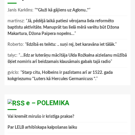
Janis Karklins
: “
"Gluži kā gājiens uz Aglonu.."
”
martinsz
: “
Jā, pēdējā laikā patiesi vērojama liela reformēto
baptistu aktivitāte. Manuprāt tas lielā mērā varētu būt Džona
Makartura, Džona Paipera nopelns…
”
Roberto
: “
līdzībā es teiktu: .. suņi rej, bet karavāna iet tālāk.
”
talyc
: “
…līdz ar luterāņu mācītāja Ulda Rožkalna aiziešanu mūžībā
šķiet nomiris arī beidzamais klausāmais gabals tajā radio
”
gviclo
: “
Starp citu, Holbeins ir pazīstams arī ar 1522. gada
kokgriezumu "Luters kā Hercules Germanicuss ".
”
e – POLEMIKA
Vai kremēt mirušo ir kristīga prakse?
Par LELB arhibīskapa kalpošanas laiku