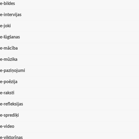
e-bildes
e-intervijas
e-joki
e-lūgšanas
e-mācība
e-mūzika
e-paziņojumi
e-poēzija
e-raksti
e-refleksijas
e-sprediķi
e-video
e-viktorīnas