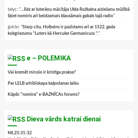
talyc
: “
…līdz ar luterāņu mācītāja Ulda Rožkalna aiziešanu mūžībā
šķiet nomiris arī beidzamais klausāmais gabals tajā radio
”
gviclo
: “
Starp citu, Holbeins ir pazīstams arī ar 1522. gada
kokgriezumu "Luters kā Hercules Germanicuss ".
”
e – POLEMIKA
Vai kremēt mirušo ir kristīga prakse?
Par LELB arhibīskapa kalpošanas laiku
Kāpēc "nomira" e-BAZNĪCAs forums?
Dieva vārds katrai dienai
Mt.25:31-32