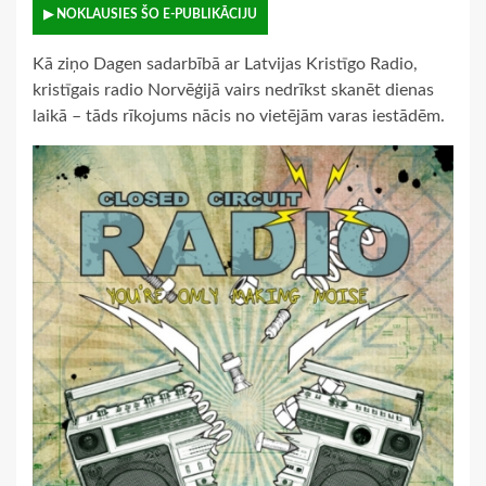
▶ NOKLAUSIES ŠO E-PUBLIKĀCIJU
Kā ziņo Dagen sadarbībā ar Latvijas Kristīgo Radio,
kristīgais radio Norvēģijā vairs nedrīkst skanēt dienas
laikā – tāds rīkojums nācis no vietējām varas iestādēm.