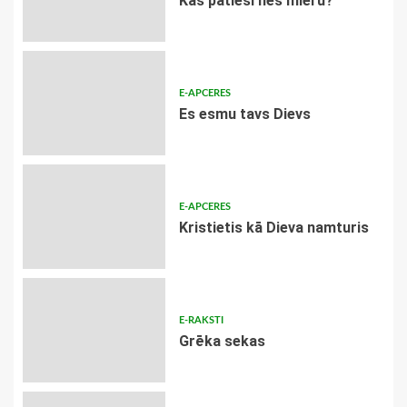
​Kas patiesi nes mieru?
E-APCERES
Es esmu tavs Dievs
E-APCERES
Kristietis kā Dieva namturis
E-RAKSTI
Grēka sekas