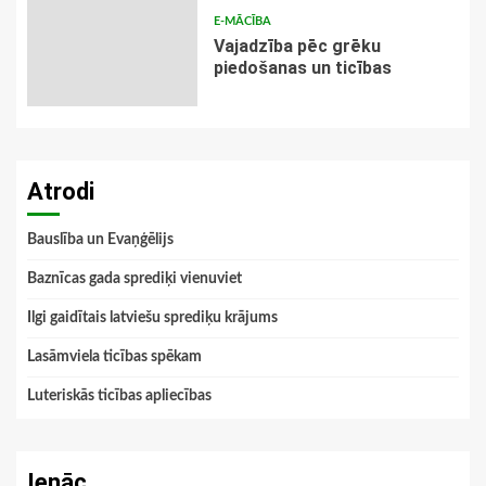
E-MĀCĪBA
Vajadzība pēc grēku
piedošanas un ticības
Atrodi
Bauslība un Evaņģēlijs
Baznīcas gada sprediķi vienuviet
Ilgi gaidītais latviešu sprediķu krājums
Lasāmviela ticības spēkam
Luteriskās ticības apliecības
Ienāc