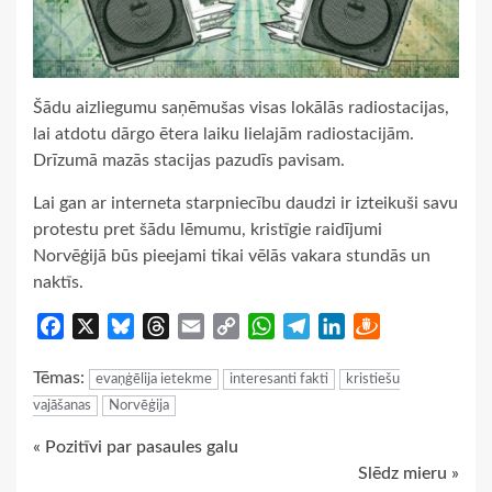
Šādu aizliegumu saņēmušas visas lokālās radiostacijas,
lai atdotu dārgo ētera laiku lielajām radiostacijām.
Drīzumā mazās stacijas pazudīs pavisam.
Lai gan ar interneta starpniecību daudzi ir izteikuši savu
protestu pret šādu lēmumu, kristīgie raidījumi
Norvēģijā būs pieejami tikai vēlās vakara stundās un
naktīs.
Facebook
X
Bluesky
Threads
Email
Copy
WhatsApp
Telegram
LinkedIn
Draugiem
Link
Tēmas:
evaņģēlija ietekme
interesanti fakti
kristiešu
vajāšanas
Norvēģija
Continue
« Pozitīvi par pasaules galu
Slēdz mieru »