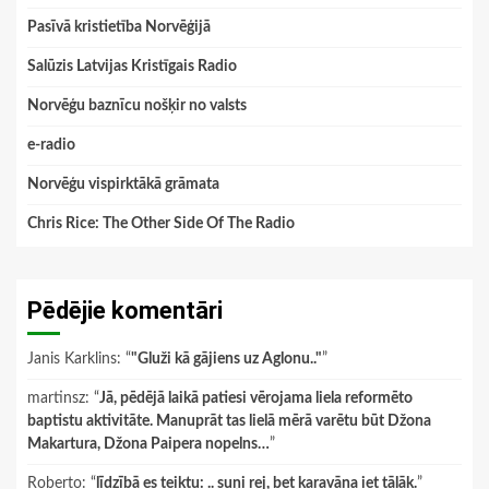
Pasīvā kristietība Norvēģijā
Salūzis Latvijas Kristīgais Radio
Norvēģu baznīcu nošķir no valsts
e-radio
Norvēģu vispirktākā grāmata
Chris Rice: The Other Side Of The Radio
Pēdējie komentāri
Janis Karklins
: “
"Gluži kā gājiens uz Aglonu.."
”
martinsz
: “
Jā, pēdējā laikā patiesi vērojama liela reformēto
baptistu aktivitāte. Manuprāt tas lielā mērā varētu būt Džona
Makartura, Džona Paipera nopelns…
”
Roberto
: “
līdzībā es teiktu: .. suņi rej, bet karavāna iet tālāk.
”