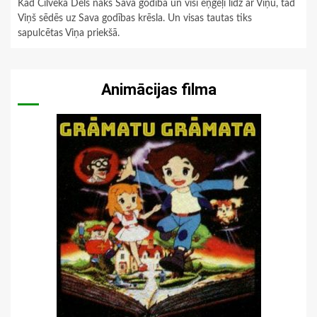
Kad Cilvēka Dēls nāks Savā godībā un visi eņģeļi līdz ar Viņu, tad
Viņš sēdēs uz Sava godības krēsla. Un visas tautas tiks
sapulcētas Viņa priekšā.
Animācijas filma