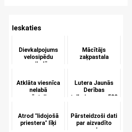
Reading
Ieskaties
Dievkalpojums
Mācītājs
velosipēdu
zaķpastala
veikalā
Atklāta viesnīca
Lutera Jaunās
nelabā
Derības
apsēstajiem
tulkojumam - 500
Atrod "lidojošā
Pārsteidzoši dati
priestera" līķi
par aizvadīto
gadu