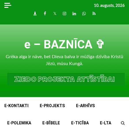
Skip
10. augusts, 2026
to
Draugiem
Facebook
Twitter
Instagram
LinkedIn
whatsapp
RSS
content
e – BAZNĪCA ✞
Grēka alga ir nāve, bet Dieva balva ir mūžīga dzīvība Kristū
Jēzū, mūsu Kungā.
E-KONTAKTI
E-PROJEKTS
E-ARHĪVS
E-POLEMIKA
E-BĪBELE
E-TICĪBA
E-LTA