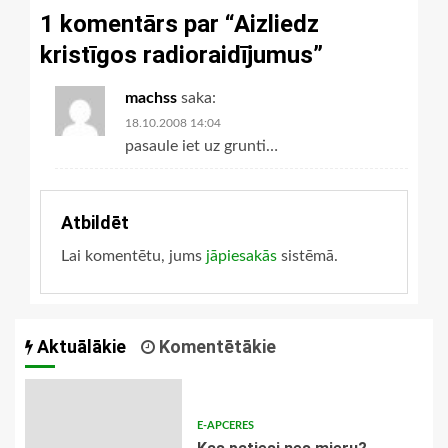
1 komentārs par “
Aizliedz
kristīgos radioraidījumus
”
machss
saka:
18.10.2008 14:04
pasaule iet uz grunti…
Atbildēt
Lai komentētu, jums
jāpiesakās
sistēmā.
Aktuālākie
Komentētākie
E-APCERES