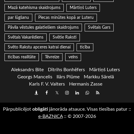
Mazā katehisma skaidrojums
Mārtiņš Luters
par lūgšanu
Piecas minūtes kopā ar Luteru
Pāvila vēstules galatiešiem skaidrojums
Svētais Gars
Svētais Vakarēdiens
Svētie Raksti
Svēto Rakstu apceres katrai dienai
ticība
ticības realitāte
Tēvreize
velns
Aleksandrs Bite
Dītrihs Bonhēfers
Mārtiņš Luters
Georgs Mancelis
Ilārs Plūme
Markku Särelä
Karls F. V. Valters
Hermanis Zasse
Draugiem
Facebook
Twitter
Instagram
LinkedIn
whatsapp
RSS
Pārpublicējot
obligāti
jānorāda atsauce. Visas tiesības patur
::
e-BAZNICA
::
© 2007-2026