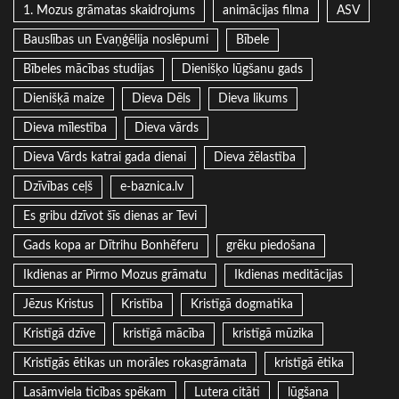
1. Mozus grāmatas skaidrojums
animācijas filma
ASV
Bauslības un Evaņģēlija noslēpumi
Bībele
Bībeles mācības studijas
Dienišķo lūgšanu gads
Dienišķā maize
Dieva Dēls
Dieva likums
Dieva mīlestība
Dieva vārds
Dieva Vārds katrai gada dienai
Dieva žēlastība
Dzīvības ceļš
e-baznica.lv
Es gribu dzīvot šīs dienas ar Tevi
Gads kopa ar Dītrihu Bonhēferu
grēku piedošana
Ikdienas ar Pirmo Mozus grāmatu
Ikdienas meditācijas
Jēzus Kristus
Kristība
Kristīgā dogmatika
Kristīgā dzīve
kristīgā mācība
kristīgā mūzika
Kristīgās ētikas un morāles rokasgrāmata
kristīgā ētika
Lasāmviela ticības spēkam
Lutera citāti
lūgšana