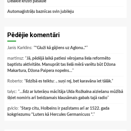
Lielākie krusti pasaulē
Automaģistrāļu baznīcas svin jubileju
Pēdējie komentāri
Janis Karklins
: “
"Gluži kā gājiens uz Aglonu.."
”
martinsz
: “
Jā, pēdējā laikā patiesi vērojama liela reformēto
baptistu aktivitāte. Manuprāt tas lielā mērā varētu būt Džona
Makartura, Džona Paipera nopelns…
”
Roberto
: “
līdzībā es teiktu: .. suņi rej, bet karavāna iet tālāk.
”
talyc
: “
…līdz ar luterāņu mācītāja Ulda Rožkalna aiziešanu mūžībā
šķiet nomiris arī beidzamais klausāmais gabals tajā radio
”
gviclo
: “
Starp citu, Holbeins ir pazīstams arī ar 1522. gada
kokgriezumu "Luters kā Hercules Germanicuss ".
”