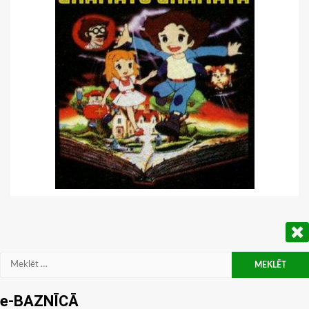
Meklēt:
e-BAZNĪCĀ