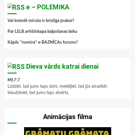
e – POLEMIKA
Vai kremēt mirušo ir kristīga prakse?
Par LELB arhibīskapa kalpošanas laiku
Kāpēc "nomira" e-BAZNĪCAs forums?
Dieva vārds katrai dienai
Mt.7:7
Lūdziet, tad jums taps dots; meklējiet, tad jūs atradīsit;
klaudziniet, tad jums taps atvērts.
Animācijas filma