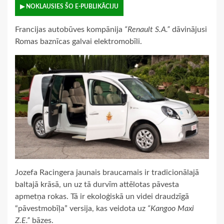
▶ NOKLAUSIES ŠO E-PUBLIKĀCIJU
Francijas autobūves kompānija
“Renault S.A.”
dāvinājusi
Romas baznīcas galvai elektromobīli.
Jozefa Racingera jaunais braucamais ir tradicionālajā
baltajā krāsā, un uz tā durvīm attēlotas pāvesta
apmetņa rokas. Tā ir ekoloģiskā un videi draudzīgā
“pāvestmobīļa” versija, kas veidota uz
“Kangoo Maxi
Z.E.”
bāzes.