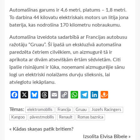
Automašīnas garums ir 4,6 metri, platums – 1,8 metri.
To darbina 44 kilovatu elektriskais motors un litija jona
baterija, kas nodrošina 170 kilometru nobraukumu.
Automašīna izveidota sadarbībā ar Francijas autobusu
ražotāju “Gruau”. Šī īpašā un ekskluzīvā automašīna
paredzēta četriem cilvēkiem, un aizmugurē tā ir
aprīkota ar divām atsevišķām ērtām sēdvietām. Citi
īpašie risinājumi ir lūka, noņemami aizmugurējie sānu
logi un elektriski nolaižams durvju slieksnis, lai
atvieglotu iekāpšanu.
Facebook
X
Bluesky
Threads
Email
Copy
WhatsApp
Telegram
LinkedIn
Draugiem
Link
Tēmas:
elektromobīlis
Francija
Gruau
Jozefs Racingers
Kangoo
pāvestmobīlis
Renault
Romas baznīca
Continue
« Kādas skaņas patīk britiem?
Izsolīta Elvisa Bībele »