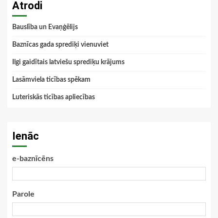
Atrodi
Bauslība un Evaņģēlijs
Baznīcas gada sprediķi vienuviet
Ilgi gaidītais latviešu sprediķu krājums
Lasāmviela ticības spēkam
Luteriskās ticības apliecības
Ienāc
e-baznīcēns
Parole