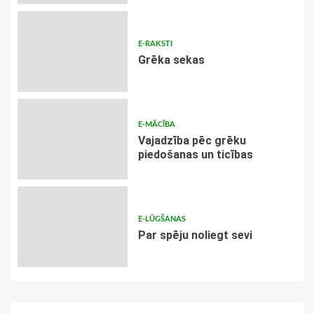
E-RAKSTI
Grēka sekas
E-MĀCĪBA
Vajadzība pēc grēku
piedošanas un ticības
E-LŪGŠANAS
Par spēju noliegt sevi