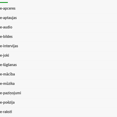
e-apceres
e-aptaujas
e-audio
e-bildes
e-intervijas
e-joki
e-lūgšanas
e-mācība
e-mūzika
e-paziņojumi
e-poēzija
e-raksti