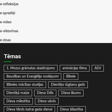
e-refleksijas
e-sprediķi
e-video
e-viktorīnas
e-ziņas
Tēmas
1. Mozus grāmatas skaidrojums
animācijas filma
ASV
Bauslības un Evaņģēlija noslēpumi
Bībele
Bībeles mācības studijas
Dienišķo lūgšanu gads
Dienišķā maize
Dieva Dēls
Dieva likums
Dieva mīlestība
Dieva vārds
Dieva Vārds katrai gada dienai
Dieva žēlastība