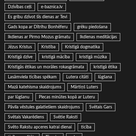
Dzīvības ceļš
e-baznica.lv
Es gribu dzīvot šīs dienas ar Tevi
Gads kopa ar Dītrihu Bonhēferu
grēku piedošana
Ikdienas ar Pirmo Mozus grāmatu
Ikdienas meditācijas
Jēzus Kristus
Kristība
Kristīgā dogmatika
Kristīgā dzīve
kristīgā mācība
kristīgā mūzika
Kristīgās ētikas un morāles rokasgrāmata
kristīgā ētika
Lasāmviela ticības spēkam
Lutera citāti
lūgšana
Mazā katehisma skaidrojums
Mārtiņš Luters
par lūgšanu
Piecas minūtes kopā ar Luteru
Pāvila vēstules galatiešiem skaidrojums
Svētais Gars
Svētais Vakarēdiens
Svētie Raksti
Svēto Rakstu apceres katrai dienai
ticība