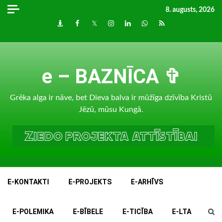
Skip
8. augusts, 2026
to
Draugiem
Facebook
Twitter
Instagram
LinkedIn
whatsapp
RSS
content
e – BAZNĪCA ✞
Grēka alga ir nāve, bet Dieva balva ir mūžīga dzīvība Kristū
Jēzū, mūsu Kungā.
E-KONTAKTI
E-PROJEKTS
E-ARHĪVS
E-POLEMIKA
E-BĪBELE
E-TICĪBA
E-LTA