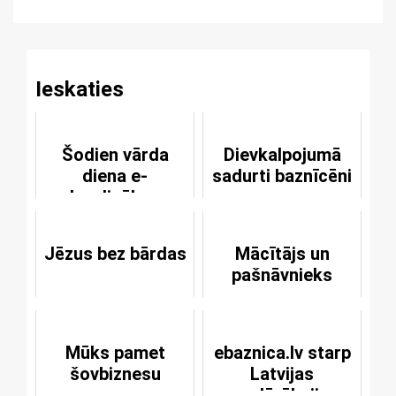
Reading
Ieskaties
Šodien vārda
Dievkalpojumā
diena e-
sadurti baznīcēni
kardinālam
Jēzus bez bārdas
Mācītājs un
pašnāvnieks
Mūks pamet
ebaznica.lv starp
šovbiznesu
Latvijas
populārākajiem