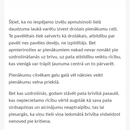
Šķiet, ka no iespējamo izvēļu apmulsinoši lielā
daudzuma laukā varētu izvest drošais pienākumu ceļš.
Te pavēlētais tiek satverts kā drošākais, atbildību par
pavēli nes pavēles devējs, ne izpildītājs. Bet
apmierinoties ar pienākumiem nekad nevar nonākt pie
uzdrošināšanās uz brīvu, uz paša atbildību veiktu rīcību,
kas vienīgā var trāpīt ļaunuma centrā un to pārvarēt.
Pienākumu cilvēkam galu galā vēl nāksies veikt
pienākumu velna priekšā.
Bet kas uzdrošinās, godam stāvēt paša brīvībā pasaulē,
kas nepieciešamo rīcību vērtē augstāk kā sava paša
sirdsapziņas un aicinājumu neaptraipību, tas lai
piesargās, ka viņu tieši viņa iedomātā brīvība visbeidzot
nenoved pie kritiena.