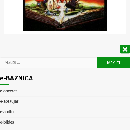
Meklēt:
e-BAZNĪCĀ
e-apceres
e-aptaujas
e-audio
e-bildes