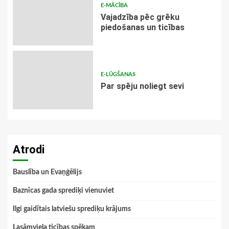
E-MĀCĪBA
Vajadzība pēc grēku
piedošanas un ticības
E-LŪGŠANAS
Par spēju noliegt sevi
Atrodi
Bauslība un Evaņģēlijs
Baznīcas gada sprediķi vienuviet
Ilgi gaidītais latviešu sprediķu krājums
Lasāmviela ticības spēkam