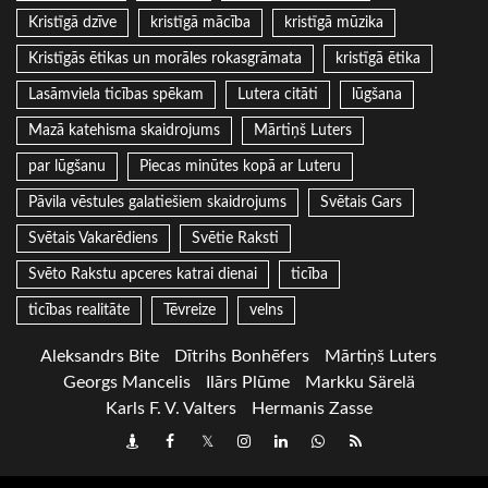
Kristīgā dzīve
kristīgā mācība
kristīgā mūzika
Kristīgās ētikas un morāles rokasgrāmata
kristīgā ētika
Lasāmviela ticības spēkam
Lutera citāti
lūgšana
Mazā katehisma skaidrojums
Mārtiņš Luters
par lūgšanu
Piecas minūtes kopā ar Luteru
Pāvila vēstules galatiešiem skaidrojums
Svētais Gars
Svētais Vakarēdiens
Svētie Raksti
Svēto Rakstu apceres katrai dienai
ticība
ticības realitāte
Tēvreize
velns
Aleksandrs Bite
Dītrihs Bonhēfers
Mārtiņš Luters
Georgs Mancelis
Ilārs Plūme
Markku Särelä
Karls F. V. Valters
Hermanis Zasse
Draugiem
Facebook
Twitter
Instagram
LinkedIn
whatsapp
RSS