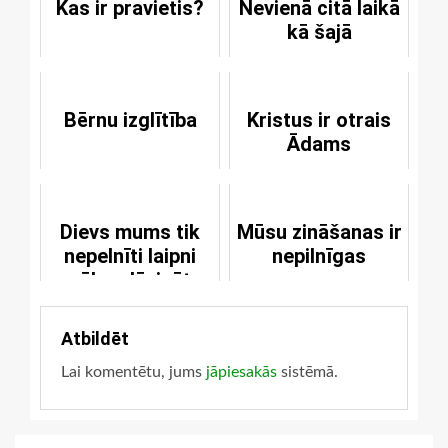
Kas ir pravietis?
Nevienā citā laikā
kā šajā
Bērnu izglītība
Kristus ir otrais
Ādams
Dievs mums tik
Mūsu zināšanas ir
nepelnīti laipni
nepilnīgas
vēlas dāvināt
glābšanu
Atbildēt
Lai komentētu, jums
jāpiesakās
sistēmā.