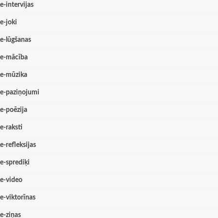
e-intervijas
e-joki
e-lūgšanas
e-mācība
e-mūzika
e-paziņojumi
e-poēzija
e-raksti
e-refleksijas
e-sprediķi
e-video
e-viktorīnas
e-ziņas