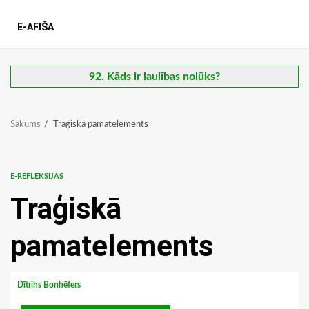
E-AFIŠA
92. Kāds ir laulības nolūks?
Sākums
Traģiskā pamatelements
E-REFLEKSIJAS
Traģiskā
pamatelements
Dītrihs Bonhēfers