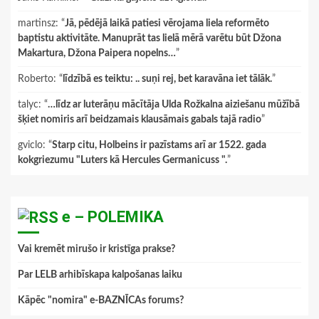
martinsz
: “
Jā, pēdējā laikā patiesi vērojama liela reformēto
baptistu aktivitāte. Manuprāt tas lielā mērā varētu būt Džona
Makartura, Džona Paipera nopelns…
”
Roberto
: “
līdzībā es teiktu: .. suņi rej, bet karavāna iet tālāk.
”
talyc
: “
…līdz ar luterāņu mācītāja Ulda Rožkalna aiziešanu mūžībā
šķiet nomiris arī beidzamais klausāmais gabals tajā radio
”
gviclo
: “
Starp citu, Holbeins ir pazīstams arī ar 1522. gada
kokgriezumu "Luters kā Hercules Germanicuss ".
”
e – POLEMIKA
Vai kremēt mirušo ir kristīga prakse?
Par LELB arhibīskapa kalpošanas laiku
Kāpēc "nomira" e-BAZNĪCAs forums?