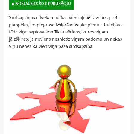
▶ NOKLAUSIES ŠO E-PUBLIKĀCIJU
Sirdsapziņas cilvēkam nākas vientuļi aistāvēties pret
pārspēku, ko pieprasa izšķiršanās piespiedu situācijās …
Līdz viņu saplosa konfliktu vēriens, kuros viņam
jāizšķiras, ja neviens nesniedz viņam padomu un nekas
viņu nenes kā vien viņa paša sirdsapziņa.