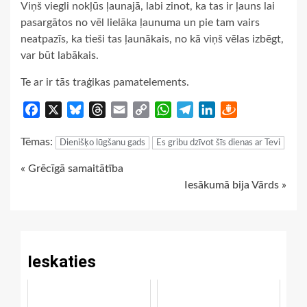
Viņš viegli nokļūs ļaunajā, labi zinot, ka tas ir ļauns lai
pasargātos no vēl lielāka ļaunuma un pie tam vairs
neatpazīs, ka tieši tas ļaunākais, no kā viņš vēlas izbēgt,
var būt labākais.
Te ar ir tās traģikas pamatelements.
Facebook
X
Bluesky
Threads
Email
Copy
WhatsApp
Telegram
LinkedIn
Draugiem
Link
Tēmas:
Dienišķo lūgšanu gads
Es gribu dzīvot šīs dienas ar Tevi
Continue
« Grēcīgā samaitātība
Iesākumā bija Vārds »
Reading
Ieskaties