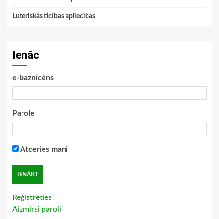
Luteriskās ticības apliecības
Ienāc
e-baznīcēns
Parole
Atceries mani
Reģistrēties
Aizmirsi paroli