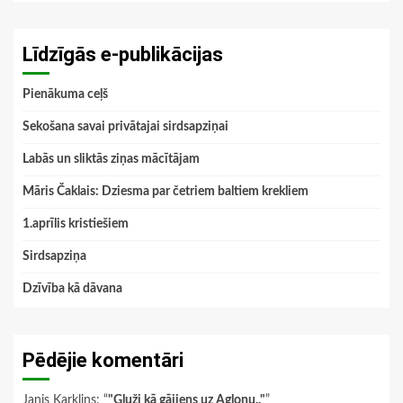
Līdzīgās e-publikācijas
Pienākuma ceļš
Sekošana savai privātajai sirdsapziņai
Labās un sliktās ziņas mācītājam
Māris Čaklais: Dziesma par četriem baltiem krekliem
1.aprīlis kristiešiem
Sirdsapziņa
Dzīvība kā dāvana
Pēdējie komentāri
Janis Karklins
: “
"Gluži kā gājiens uz Aglonu.."
”