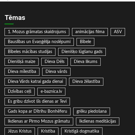
Tēmas
1. Mozus grāmatas skaidrojums
animācijas filma
ASV
Bauslības un Evaņģēlija noslēpumi
Bībele
Bībeles mācības studijas
Dienišķo lūgšanu gads
Dienišķā maize
Dieva Dēls
Dieva likums
Dieva mīlestība
Dieva vārds
Dieva Vārds katrai gada dienai
Dieva žēlastība
Dzīvības ceļš
e-baznica.lv
Es gribu dzīvot šīs dienas ar Tevi
Gads kopa ar Dītrihu Bonhēferu
grēku piedošana
Ikdienas ar Pirmo Mozus grāmatu
Ikdienas meditācijas
Jēzus Kristus
Kristība
Kristīgā dogmatika