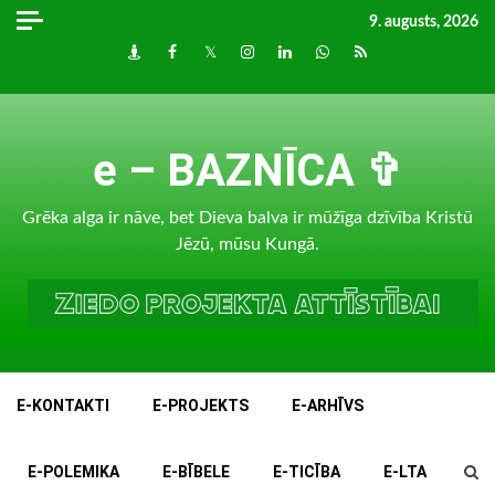
Skip
9. augusts, 2026
to
Draugiem
Facebook
Twitter
Instagram
LinkedIn
whatsapp
RSS
content
e – BAZNĪCA ✞
Grēka alga ir nāve, bet Dieva balva ir mūžīga dzīvība Kristū
Jēzū, mūsu Kungā.
E-KONTAKTI
E-PROJEKTS
E-ARHĪVS
E-POLEMIKA
E-BĪBELE
E-TICĪBA
E-LTA