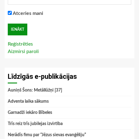
Atceries mani
Reģistrēties
Aizmirsi paroli
Līdzīgās e-publikācijas
Auniņš Šons: Metāllūžņi [37]
Adventa laika sākums
Garnadži iekāro Bībeles
Trīs reiz trīs jubilejas izvirtība
Nerādīs fimu par “Jēzus sievas evanģēliju”