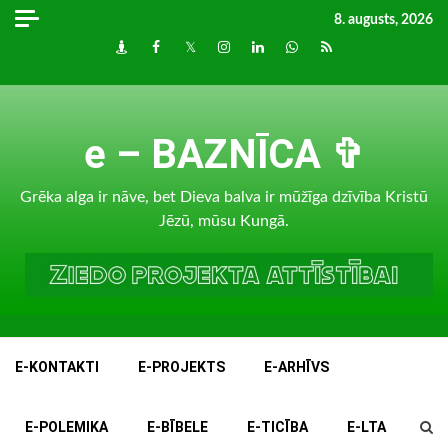
Skip
8. augusts, 2026
to
Draugiem
Facebook
Twitter
Instagram
LinkedIn
whatsapp
RSS
content
e – BAZNĪCA ✞
Grēka alga ir nāve, bet Dieva balva ir mūžīga dzīvība Kristū
Jēzū, mūsu Kungā.
E-KONTAKTI
E-PROJEKTS
E-ARHĪVS
E-POLEMIKA
E-BĪBELE
E-TICĪBA
E-LTA