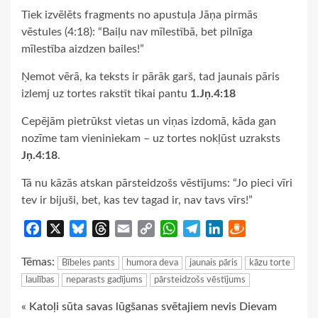
Tiek izvēlēts fragments no apustuļa Jāņa pirmās
vēstules (4:18): “Baiļu nav mīlestībā, bet pilnīga
mīlestība aizdzen bailes!”
Ņemot vērā, ka teksts ir pārāk garš, tad jaunais pāris
izlemj uz tortes rakstīt tikai pantu
1.Jņ.4:18
Cepējām pietrūkst vietas un viņas izdomā, kāda gan
nozīme tam vieniniekam – uz tortes nokļūst uzraksts
Jņ.4:18
.
Tā nu kāzās atskan pārsteidzošs vēstījums: “Jo pieci vīri
tev ir bijuši, bet, kas tev tagad ir, nav tavs vīrs!”
Facebook
X
Bluesky
Threads
Email
Copy
WhatsApp
Telegram
LinkedIn
Draugiem
Link
Tēmas:
Bībeles pants
humora deva
jaunais pāris
kāzu torte
laulības
neparasts gadījums
pārsteidzošs vēstījums
Continue
« Katoļi sūta savas lūgšanas svētajiem nevis Dievam