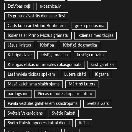
Dzīvības ceļš
e-baznica.lv
Es gribu dzīvot šīs dienas ar Tevi
Gads kopa ar Dītrihu Bonhēferu
grēku piedošana
Ikdienas ar Pirmo Mozus grāmatu
Ikdienas meditācijas
Jēzus Kristus
Kristība
Kristīgā dogmatika
Kristīgā dzīve
kristīgā mācība
kristīgā mūzika
Kristīgās ētikas un morāles rokasgrāmata
kristīgā ētika
Lasāmviela ticības spēkam
Lutera citāti
lūgšana
Mazā katehisma skaidrojums
Mārtiņš Luters
par lūgšanu
Piecas minūtes kopā ar Luteru
Pāvila vēstules galatiešiem skaidrojums
Svētais Gars
Svētais Vakarēdiens
Svētie Raksti
Svēto Rakstu apceres katrai dienai
ticība