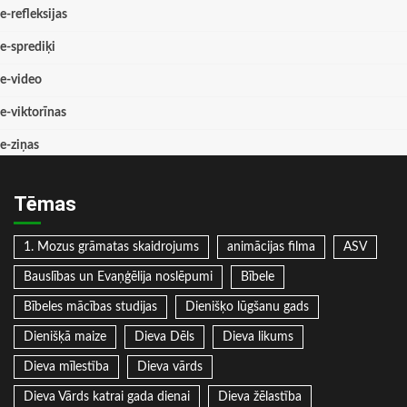
e-refleksijas
e-sprediķi
e-video
e-viktorīnas
e-ziņas
Tēmas
1. Mozus grāmatas skaidrojums
animācijas filma
ASV
Bauslības un Evaņģēlija noslēpumi
Bībele
Bībeles mācības studijas
Dienišķo lūgšanu gads
Dienišķā maize
Dieva Dēls
Dieva likums
Dieva mīlestība
Dieva vārds
Dieva Vārds katrai gada dienai
Dieva žēlastība