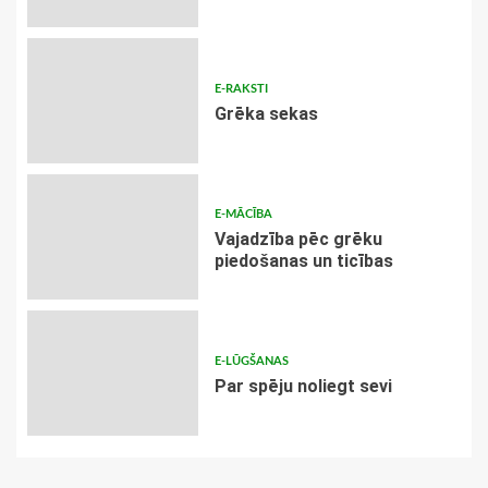
E-RAKSTI
Grēka sekas
E-MĀCĪBA
Vajadzība pēc grēku
piedošanas un ticības
E-LŪGŠANAS
Par spēju noliegt sevi