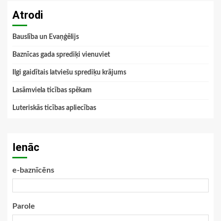
Atrodi
Bauslība un Evaņģēlijs
Baznīcas gada sprediķi vienuviet
Ilgi gaidītais latviešu sprediķu krājums
Lasāmviela ticības spēkam
Luteriskās ticības apliecības
Ienāc
e-baznīcēns
Parole