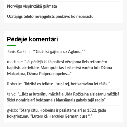
Norvēģu vispirktākā grāmata
Uzstājīgs telefonevaņģēlists piedzīvo ko neparastu
Pēdējie komentāri
Janis Karklins
: “
"Gluži kā gājiens uz Aglonu.."
”
martinsz
: “
Jā, pēdējā laikā patiesi vērojama liela reformēto
baptistu aktivitāte. Manuprāt tas lielā mērā varētu būt Džona
Makartura, Džona Paipera nopelns…
”
Roberto
: “
līdzībā es teiktu: .. suņi rej, bet karavāna iet tālāk.
”
talyc
: “
…līdz ar luterāņu mācītāja Ulda Rožkalna aiziešanu mūžībā
šķiet nomiris arī beidzamais klausāmais gabals tajā radio
”
gviclo
: “
Starp citu, Holbeins ir pazīstams arī ar 1522. gada
kokgriezumu "Luters kā Hercules Germanicuss ".
”