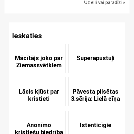
Uz elli vai paradīzi »
Reading
Ieskaties
Mācītājs joko par
Superapustuļi
Ziemassvētkiem
Lācis kļūst par
Pāvesta pilsētas
kristieti
3.sērija: Lielā cīņa
Anonīmo
Īstenticīgie
kristiešu biedrība