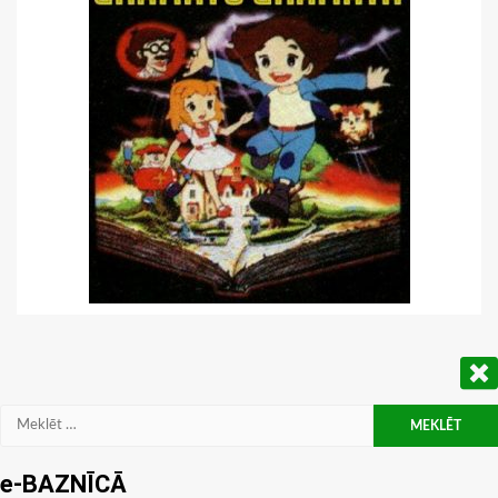
Meklēt:
e-BAZNĪCĀ