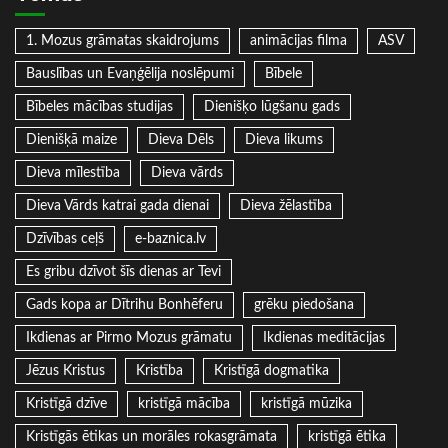
1. Mozus grāmatas skaidrojums
animācijas filma
ASV
Bauslības un Evaņģēlija noslēpumi
Bībele
Bībeles mācības studijas
Dienišķo lūgšanu gads
Dienišķā maize
Dieva Dēls
Dieva likums
Dieva mīlestība
Dieva vārds
Dieva Vārds katrai gada dienai
Dieva žēlastība
Dzīvības ceļš
e-baznica.lv
Es gribu dzīvot šīs dienas ar Tevi
Gads kopa ar Dītrihu Bonhēferu
grēku piedošana
Ikdienas ar Pirmo Mozus grāmatu
Ikdienas meditācijas
Jēzus Kristus
Kristība
Kristīgā dogmatika
Kristīgā dzīve
kristīgā mācība
kristīgā mūzika
Kristīgās ētikas un morāles rokasgrāmata
kristīgā ētika