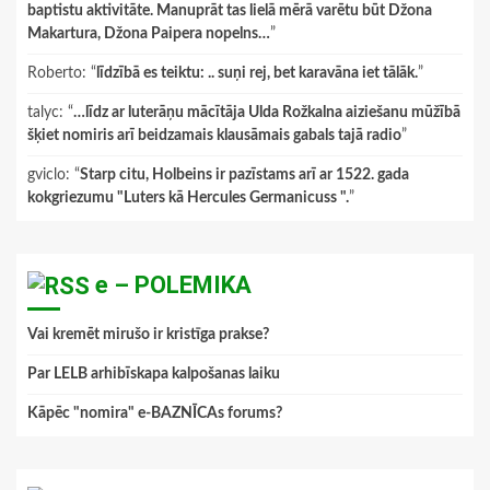
baptistu aktivitāte. Manuprāt tas lielā mērā varētu būt Džona
Makartura, Džona Paipera nopelns…
”
Roberto
: “
līdzībā es teiktu: .. suņi rej, bet karavāna iet tālāk.
”
talyc
: “
…līdz ar luterāņu mācītāja Ulda Rožkalna aiziešanu mūžībā
šķiet nomiris arī beidzamais klausāmais gabals tajā radio
”
gviclo
: “
Starp citu, Holbeins ir pazīstams arī ar 1522. gada
kokgriezumu "Luters kā Hercules Germanicuss ".
”
e – POLEMIKA
Vai kremēt mirušo ir kristīga prakse?
Par LELB arhibīskapa kalpošanas laiku
Kāpēc "nomira" e-BAZNĪCAs forums?