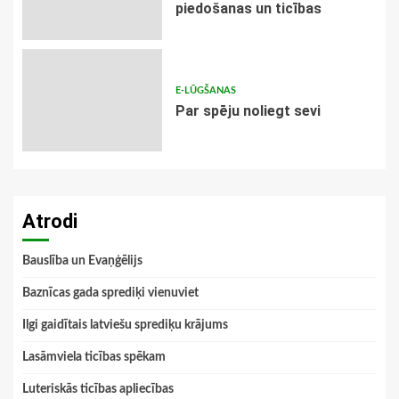
piedošanas un ticības
E-LŪGŠANAS
Par spēju noliegt sevi
Atrodi
Bauslība un Evaņģēlijs
Baznīcas gada sprediķi vienuviet
Ilgi gaidītais latviešu sprediķu krājums
Lasāmviela ticības spēkam
Luteriskās ticības apliecības