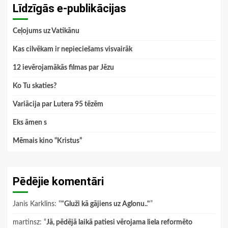
Līdzīgās e-publikācijas
Ceļojums uz Vatikānu
Kas cilvēkam ir nepieciešams visvairāk
12 ievērojamākās filmas par Jēzu
Ko Tu skaties?
Variācija par Lutera 95 tēzēm
Eks āmen s
Mēmais kino “Kristus”
Pēdējie komentāri
Janis Karklins
: “
"Gluži kā gājiens uz Aglonu.."
”
martinsz
: “
Jā, pēdējā laikā patiesi vērojama liela reformēto