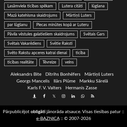
Lasāmviela ticības spēkam
Lutera citāti
lūgšana
Mazā katehisma skaidrojums
Mārtiņš Luters
par lūgšanu
Piecas minūtes kopā ar Luteru
Pāvila vēstules galatiešiem skaidrojums
Svētais Gars
Svētais Vakarēdiens
Svētie Raksti
Svēto Rakstu apceres katrai dienai
ticība
ticības realitāte
Tēvreize
velns
Aleksandrs Bite
Dītrihs Bonhēfers
Mārtiņš Luters
Georgs Mancelis
Ilārs Plūme
Markku Särelä
Karls F. V. Valters
Hermanis Zasse
Draugiem
Facebook
Twitter
Instagram
LinkedIn
whatsapp
RSS
Pārpublicējot
obligāti
jānorāda atsauce. Visas tiesības patur
::
e-BAZNICA
::
© 2007-2026