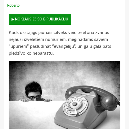
Roberto
▶ NOKLAUSIES ŠO E-PUBLIKĀCIJU
Kāds uzstājīgs jaunais cilvēks veic telefona zvanus
nejauši izvēlētiem numuriem, mēģinādams saviem
“upuriem” pasludināt “evaņģēliju”, un galu galā pats
piedzīvo ko neparastu.