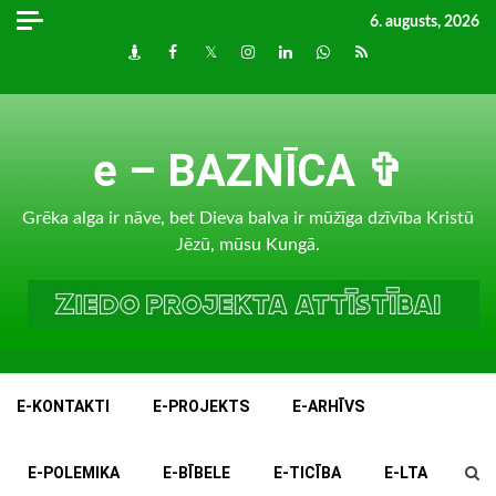
Skip
6. augusts, 2026
to
Draugiem
Facebook
Twitter
Instagram
LinkedIn
whatsapp
RSS
content
e – BAZNĪCA ✞
Grēka alga ir nāve, bet Dieva balva ir mūžīga dzīvība Kristū
Jēzū, mūsu Kungā.
E-KONTAKTI
E-PROJEKTS
E-ARHĪVS
E-POLEMIKA
E-BĪBELE
E-TICĪBA
E-LTA