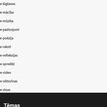
e-lūgšanas
e-mācība
e-mūzika
e-paziņojumi
e-poēzija
e-raksti
e-refleksijas
e-sprediķi
e-video
e-viktorīnas
e-ziņas
Tēmas