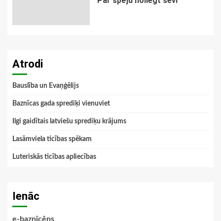
Par spēju noliegt sevi
Atrodi
Bauslība un Evaņģēlijs
Baznīcas gada sprediķi vienuviet
Ilgi gaidītais latviešu sprediķu krājums
Lasāmviela ticības spēkam
Luteriskās ticības apliecības
Ienāc
e-baznīcēns