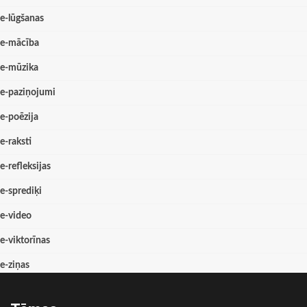
e-lūgšanas
e-mācība
e-mūzika
e-paziņojumi
e-poēzija
e-raksti
e-refleksijas
e-sprediķi
e-video
e-viktorīnas
e-ziņas