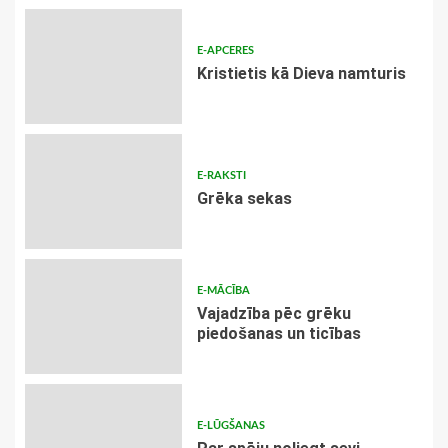
E-APCERES
Kristietis kā Dieva namturis
E-RAKSTI
Grēka sekas
E-MĀCĪBA
Vajadzība pēc grēku
piedošanas un ticības
E-LŪGŠANAS