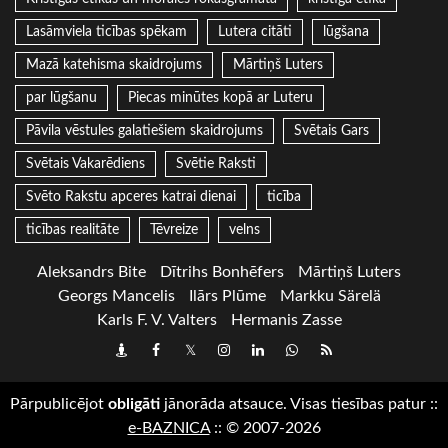
Lasāmviela ticības spēkam
Lutera citāti
lūgšana
Mazā katehisma skaidrojums
Mārtiņš Luters
par lūgšanu
Piecas minūtes kopā ar Luteru
Pāvila vēstules galatiešiem skaidrojums
Svētais Gars
Svētais Vakarēdiens
Svētie Raksti
Svēto Rakstu apceres katrai dienai
ticība
ticības realitāte
Tēvreize
velns
Aleksandrs Bite
Dītrihs Bonhēfers
Mārtiņš Luters
Georgs Mancelis
Ilārs Plūme
Markku Särelä
Karls F. V. Valters
Hermanis Zasse
Draugiem
Facebook
Twitter
Instagram
LinkedIn
whatsapp
RSS
Pārpublicējot
obligāti
jānorāda atsauce. Visas tiesības patur
::
e-BAZNICA
::
© 2007-2026