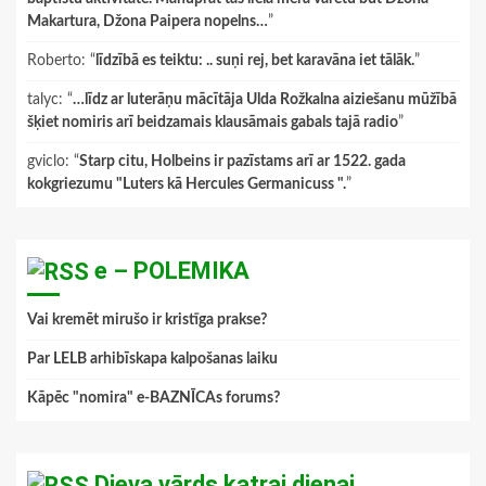
Makartura, Džona Paipera nopelns…
”
Roberto
: “
līdzībā es teiktu: .. suņi rej, bet karavāna iet tālāk.
”
talyc
: “
…līdz ar luterāņu mācītāja Ulda Rožkalna aiziešanu mūžībā
šķiet nomiris arī beidzamais klausāmais gabals tajā radio
”
gviclo
: “
Starp citu, Holbeins ir pazīstams arī ar 1522. gada
kokgriezumu "Luters kā Hercules Germanicuss ".
”
e – POLEMIKA
Vai kremēt mirušo ir kristīga prakse?
Par LELB arhibīskapa kalpošanas laiku
Kāpēc "nomira" e-BAZNĪCAs forums?
Dieva vārds katrai dienai