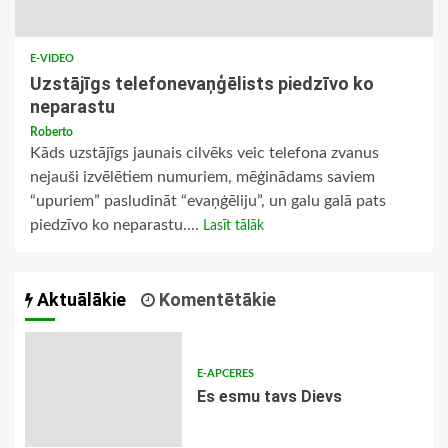
E-VIDEO
Uzstājīgs telefonevaņģēlists piedzīvo ko
neparastu
Roberto
Kāds uzstājīgs jaunais cilvēks veic telefona zvanus
nejauši izvēlētiem numuriem, mēģinādams saviem
“upuriem” pasludināt “evaņģēliju”, un galu galā pats
piedzīvo ko neparastu....
Lasīt tālāk
Aktuālākie
Komentētākie
E-APCERES
Es esmu tavs Dievs