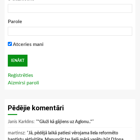
Parole
Atceries mani
Reģistrēties
Aizmirsi paroli
Pēdējie komentāri
Janis Karklins
: “
"Gluži kā gājiens uz Aglonu.."
”
martinsz
: “
Jā, pēdējā laikā patiesi vērojama liela reformēto
baptistu aktivitāte. Manuprāt tas lielā mērā varētu būt Džona