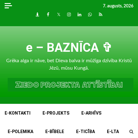
Skip
7. augusts, 2026
to
Draugiem
Facebook
Twitter
Instagram
LinkedIn
whatsapp
RSS
content
e – BAZNĪCA ✞
Grēka alga ir nāve, bet Dieva balva ir mūžīga dzīvība Kristū
Jēzū, mūsu Kungā.
E-KONTAKTI
E-PROJEKTS
E-ARHĪVS
E-POLEMIKA
E-BĪBELE
E-TICĪBA
E-LTA