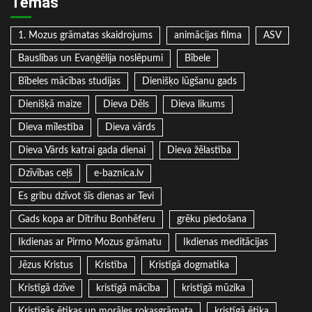
Tēmas
1. Mozus grāmatas skaidrojums
animācijas filma
ASV
Bauslības un Evaņģēlija noslēpumi
Bībele
Bībeles mācības studijas
Dienišķo lūgšanu gads
Dienišķā maize
Dieva Dēls
Dieva likums
Dieva mīlestība
Dieva vārds
Dieva Vārds katrai gada dienai
Dieva žēlastība
Dzīvības ceļš
e-baznica.lv
Es gribu dzīvot šīs dienas ar Tevi
Gads kopa ar Dītrihu Bonhēferu
grēku piedošana
Ikdienas ar Pirmo Mozus grāmatu
Ikdienas meditācijas
Jēzus Kristus
Kristība
Kristīgā dogmatika
Kristīgā dzīve
kristīgā mācība
kristīgā mūzika
Kristīgās ētikas un morāles rokasgrāmata
kristīgā ētika