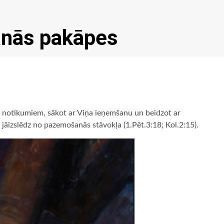
anās pakāpes
s notikumiem, sākot ar Viņa ieņemšanu un beidzot ar
r jāizslēdz no pazemošanās stāvokļa (1.Pēt.3:18; Kol.2:15).