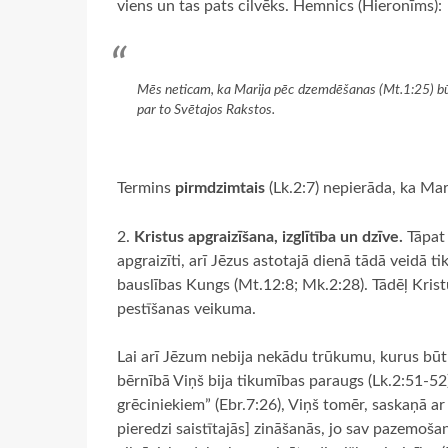
viens un tas pats cilvēks. Hemnics (Hieronīms):
Mēs neticam, ka Marija pēc dzemdēšanas (Mt.1:25) būtu
par to Svētajos Rakstos.
Termins
pirmdzimtais
(Lk.2:7) nepierāda, ka Marij
Kristus apgraizīšana, izglītība un dzīve.
Tāpat 
apgraizīti, arī Jēzus astotajā dienā tādā veidā tik
bauslības Kungs (Mt.12:8; Mk.2:28). Tādēļ Krist
pestīšanas veikuma.
Lai arī Jēzum nebija nekādu trūkumu, kurus būtu 
bērnībā Viņš bija tikumības paraugs (Lk.2:51-52),
grēciniekiem” (Ebr.7:26), Viņš tomēr, saskaņā a
pieredzi saistītajās] zināšanās, jo sav pazemošan