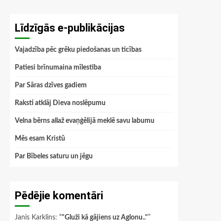
Līdzīgās e-publikācijas
Vajadzība pēc grēku piedošanas un ticības
Patiesi brīnumaina mīlestība
Par Sāras dzīves gadiem
Raksti atklāj Dieva noslēpumu
Velna bērns allaž evaņģēlijā meklē savu labumu
Mēs esam Kristū
Par Bībeles saturu un jēgu
Pēdējie komentāri
Janis Karklins
: “
"Gluži kā gājiens uz Aglonu.."
”