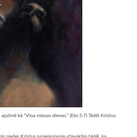
apzīmē kā “Viņa miesas dienas.” (Ebr.5:7) Tādēļ Kristus
umi pieder Kristus pazemošanās stāvoklim tādēļ, ka