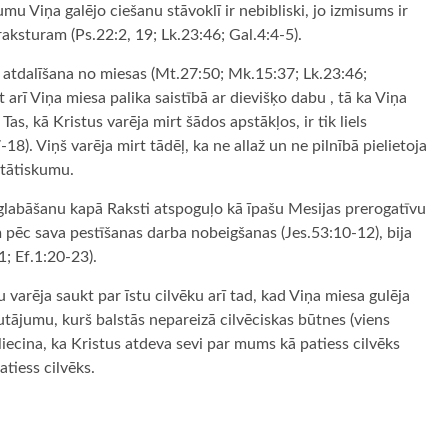
mu Viņa galējo ciešanu stāvoklī ir nebibliski, jo izmisums ir
aksturam (Ps.22:2, 19; Lk.23:46; Gal.4:4-5).
s atdalīšana no miesas (Mt.27:50; Mk.15:37; Lk.23:46;
t arī Viņa miesa palika saistībā ar dievišķo dabu , tā ka Viņa
as, kā Kristus varēja mirt šādos apstākļos, ir tik liels
18). Viņš varēja mirt tādēļ, ka ne allaž un ne pilnībā pielietoja
stātiskumu.
glabāšanu kapā Raksti atspoguļo kā īpašu Mesijas prerogatīvu
m pēc sava pestīšanas darba nobeigšanas (Jes.53:10-12), bija
1; Ef.1:20-23).
 varēja saukt par īstu cilvēku arī tad, kad Viņa miesa gulēja
utājumu, kurš balstās nepareizā cilvēciskas būtnes (viens
apliecina, ka Kristus atdeva sevi par mums kā patiess cilvēks
atiess cilvēks.