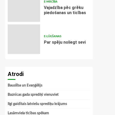
E-MĀCĪBA
Vajadzība pēc grēku
piedošanas un ticības
E-LŪGŠANAS
Par spēju noliegt sevi
Atrodi
Bauslība un Evaņģēlijs
Baznīcas gada sprediķi vienuviet
Ilgi gaidītais latviešu sprediķu krājums
Lasāmviela ticības spēkam