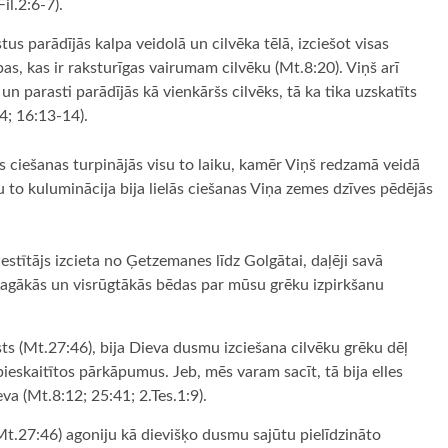
il.2:6-7).
s parādījās kalpa veidolā un cilvēka tēlā, izciešot visas
as, kas ir raksturīgas vairumam cilvēku (Mt.8:20). Viņš arī
 un parasti parādījās kā vienkāršs cilvēks, tā ka tika uzskatīts
14; 16:13-14).
s ciešanas turpinājās visu to laiku, kamēr Viņš redzamā veidā
u to kuluminācija bija lielās ciešanas Viņa zemes dzīves pēdējās
estītājs izcieta no Ģetzemanes līdz Golgātai, daļēji savā
ssmagākās un visrūgtākās bēdas par mūsu grēku izpirkšanu
s (Mt.27:46), bija Dieva dusmu izciešana cilvēku grēku dēļ
pieskaitītos pārkāpumus. Jeb, mēs varam sacīt, tā bija elles
va (Mt.8:12; 25:41; 2.Tes.1:9).
.27:46) agoniju kā dievišķo dusmu sajūtu pielīdzināto