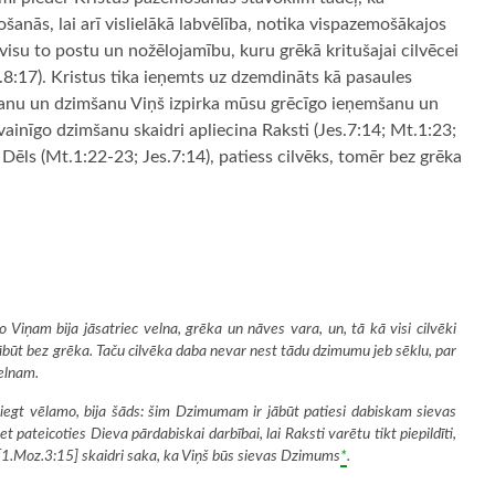
anās, lai arī vislielākā labvēlība, notika vispazemošākajos
visu to postu un nožēlojamību, kuru grēkā kritušajai cilvēcei
Mt.8:17). Kristus tika ieņemts uz dzemdināts kā pasaules
emšanu un dzimšanu Viņš izpirka mūsu grēcīgo ieņemšanu un
inīgo dzimšanu skaidri apliecina Raksti (Jes.7:14; Mt.1:23;
 Dēls (Mt.1:22-23; Jes.7:14), patiess cilvēks, tomēr bez grēka
 Viņam bija jāsatriec velna, grēka un nāves vara, un, tā kā visi cilvēki
jābūt bez grēka. Taču cilvēka daba nevar nest tādu dzimumu jeb sēklu, par
velnam.
asniegt vēlamo, bija šāds: šim Dzimumam ir jābūt patiesi dabiskam sievas
pateicoties Dieva pārdabiskai darbībai, lai Raksti varētu tikt piepildīti,
i [1.Moz.3:15] skaidri saka, ka Viņš būs sievas Dzimums
*
.