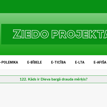
E-POLEMIKA
E-BĪBELE
E-TICĪBA
E-LTA
E-AFIŠA
122. Kāds ir Dieva bargā drauda mērķis?