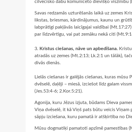
cilvēcisko dabu komunicēto dievišķo viszinību (F
Savas redzamās uzturēšanās laikā uz zemes Kristu
likstas, briesmas, kārdinājumus, kaunu un grūtīb
labprātīgi pakļāvās laicīgajai valdībai (Mt.17:27)
par līdzvērtīgu, vai pat zemāku nekā citi (Mt.9:
Kristus ciešanas, nāve un apbedīšana.
Kristu
atradās uz zemes (Mt.2:13; Lk.2:1 un tālāk), tač
divās dienās.
Lielās ciešanas ir galējās ciešanas, kuras mūsu P
dvēselē, daļēji – miesā, izciešot līdz galam vi
(Jes.53:4-6; 2.Kor.5:21).
Agonija, kuru Jēzus izjuta, būdams Dieva pamest
Viņa dvēselē, it kā Viņš pats būtu veicis Viņam 
sāpju izciešana, kuru pamatā ir atšķirtība no Die
Mūsu dogmatiķi pamatoti apzīmē pamestības (Mt