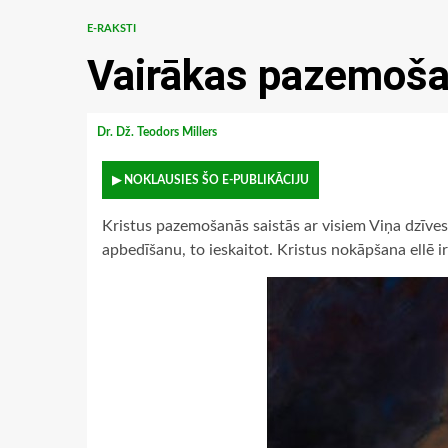
E-RAKSTI
Vairākas pazemoš
Dr. Dž. Teodors Millers
▶ NOKLAUSIES ŠO E-PUBLIKĀCIJU
Kristus pazemošanās saistās ar visiem Viņa dzīve
apbedīšanu, to ieskaitot. Kristus nokāpšana ellē i