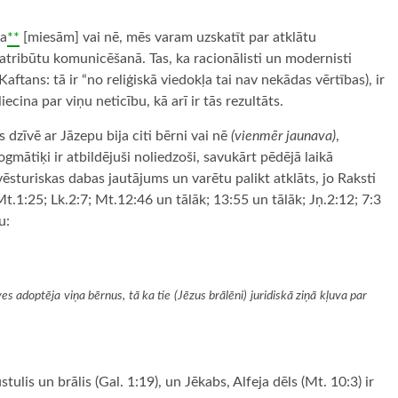
ra
**
[miesām] vai nē, mēs varam uzskatīt par atklātu
s atribūtu komunicēšanā. Tas, ka racionālisti un modernisti
ftans: tā ir “no reliģiskā viedokļa tai nav nekādas vērtības), ir
ina par viņu neticību, kā arī ir tās rezultāts.
s dzīvē ar Jāzepu bija citi bērni vai nē
(vienmēr jaunava)
,
gmātiķi ir atbildējuši noliedzoši, savukārt pēdējā laikā
vēsturiskas dabas jautājums un varētu palikt atklāts, jo Raksti
Mt.1:25; Lk.2:7; Mt.12:46 un tālāk; 13:55 un tālāk; Jņ.2:12; 7:3
u:
ves adoptēja viņa bērnus, tā ka tie (Jēzus brālēni) juridiskā ziņā kļuva par
lis un brālis (Gal. 1:19), un Jēkabs, Alfeja dēls (Mt. 10:3) ir