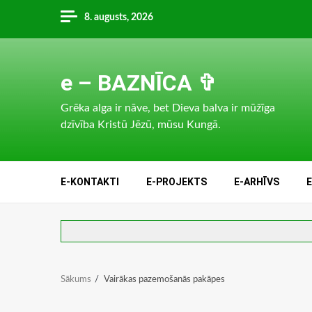
Skip
8. augusts, 2026
to
content
e – BAZNĪCA ✞
Grēka alga ir nāve, bet Dieva balva ir mūžīga
dzīvība Kristū Jēzū, mūsu Kungā.
E-KONTAKTI
E-PROJEKTS
E-ARHĪVS
Sākums
Vairākas pazemošanās pakāpes