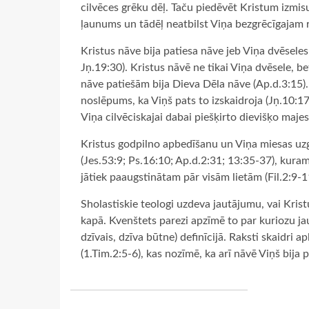
cilvēces grēku dēļ. Taču piedēvēt Kristum izmisu
ļaunums un tādēļ neatbilst Viņa bezgrēcīgajam r
Kristus nāve bija patiesa nāve jeb Viņa dvēsele
Jņ.19:30). Kristus nāvē ne tikai Viņa dvēsele, be
nāve patiešām bija Dieva Dēla nāve (Ap.d.3:15). T
noslēpums, ka Viņš pats to izskaidroja (Jņ.10:17-
Viņa cilvēciskajai dabai piešķirto dievišķo maje
Kristus godpilno apbedīšanu un Viņa miesas uz
(Jes.53:9; Ps.16:10; Ap.d.2:31; 13:35-37), kura
jātiek paaugstinātam pār visām lietām (Fil.2:9-1
Sholastiskie teologi uzdeva jautājumu, vai Kristu
kapā. Kvenštets parezi apzīmē to par kuriozu ja
dzīvais, dzīva būtne) definīcijā. Raksti skaidri 
(1.Tim.2:5-6), kas nozīmē, ka arī nāvē Viņš bija p