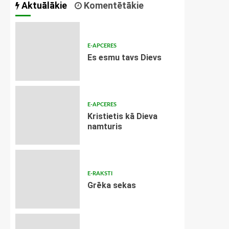
Aktuālākie
Komentētākie
E-APCERES
Es esmu tavs Dievs
E-APCERES
Kristietis kā Dieva
namturis
E-RAKSTI
Grēka sekas