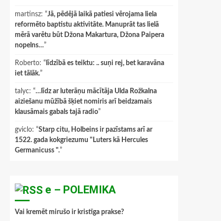
martinsz
: “
Jā, pēdējā laikā patiesi vērojama liela
reformēto baptistu aktivitāte. Manuprāt tas lielā
mērā varētu būt Džona Makartura, Džona Paipera
nopelns…
”
Roberto
: “
līdzībā es teiktu: .. suņi rej, bet karavāna
iet tālāk.
”
talyc
: “
…līdz ar luterāņu mācītāja Ulda Rožkalna
aiziešanu mūžībā šķiet nomiris arī beidzamais
klausāmais gabals tajā radio
”
gviclo
: “
Starp citu, Holbeins ir pazīstams arī ar
1522. gada kokgriezumu "Luters kā Hercules
Germanicuss ".
”
e – POLEMIKA
Vai kremēt mirušo ir kristīga prakse?