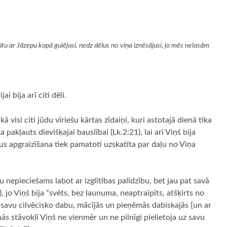
 ar Jāzepu kopā gulējusi, nedz dēlus no viņa iznēsājusi, jo mēs nelasām
ai bija arī citi dēli.
kā visi citi jūdu vīriešu kārtas zīdaiņi, kuri astotajā dienā tika
a pakļauts dievišķajai bauslībai (Lk.2:21), lai arī Viņš bija
us apgraizīšana tiek pamatoti uzskatīta par daļu no Viņa
nepieciešams labot ar izglītības palīdzību, bet jau pat savā
 jo Viņš bija “svēts, bez ļaunuma, neaptraipīts, atšķirts no
r savu cilvēcisko dabu, mācījās un pieņēmās dabiskajās [un ar
ās stāvoklī Viņš ne vienmēr un ne pilnīgi pielietoja uz savu