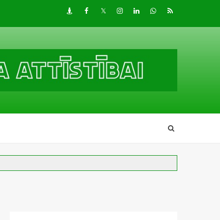
Draugiem
Facebook
Twitter
Instagram
LinkedIn
whatsapp
RSS