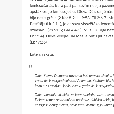
iemiesošanās, kura pati par sevīm nebija pazemoš
apstākļos, jo iemiesojoties Dieva Dēls uzņēmās 
bija nesis grēks (2.Kor.8:9; Lk.9:58; Fil.2:6-7; 
Pestītājs (Lk.2:11), jo ar savu vissvētāko ieņ
dzimšanu (Ps.51:5; Gal.4:4-5). Mūsu Kunga bezva
Lk.1:34). Dievs vēlējās, lai Mesija būtu jaunavas
(Ebr.7:26).
Luters raksta:
Tādēļ Sievas Dzimums nevarēja būt parasts cilvēks, jo
grēka dēļ ir pakļauti velnam, Viņam, bez šaubām, bija 
kādu mēs runājam, jo visi cilvēki grēka dēļ ir pakļauti 
Tādēļ vienīgais līdzeklis, ar kura palīdzību varētu s
Dēlam, tomēr ne dzimušam no sievas dabiskā veidā, bet 
ka Viņš ir vienīgi sievas, nevis vīra Dzimums; jo Rakst