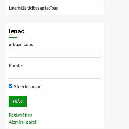
Luteriskās ticības apliecības
Ienāc
e-baznīcēns
Parole
Atceries mani
Reģistrēties
Aizmirsi paroli