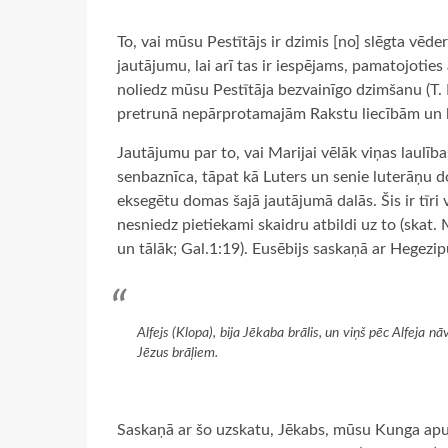
To, vai mūsu Pestītājs ir dzimis [no] slēgta vēde
jautājumu, lai arī tas ir iespējams, pamatojotie
noliedz mūsu Pestītāja bezvainīgo dzimšanu (T. Ka
pretrunā nepārprotamajām Rakstu liecībām un liec
Jautājumu par to, vai Marijai vēlāk viņas laulība
senbaznīca, tāpat kā Luters un senie luterāņu do
eksegētu domas šajā jautājumā dalās. Šis ir tīri 
nesniedz pietiekami skaidru atbildi uz to (skat. 
un tālāk; Gal.1:19). Eusēbijs saskaņā ar Hegezip
Alfejs (Klopa), bija Jēkaba brālis, un viņš pēc Alfeja nā
Jēzus brāļiem.
Saskaņā ar šo uzskatu, Jēkabs, mūsu Kunga apustu