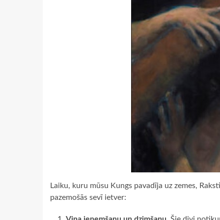
Laiku, kuru mūsu Kungs pavadīja uz zemes, Raksti 
pazemošās sevī ietver:
Viņa ieņemšanu un dzimšanu.
Šie divi notik