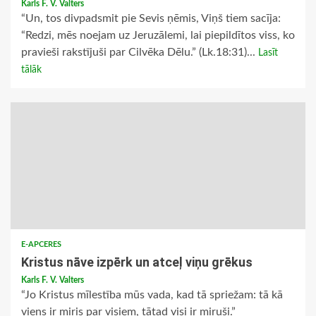
Karls F. V. Valters
“Un, tos divpadsmit pie Sevis ņēmis, Viņš tiem sacīja:
“Redzi, mēs noejam uz Jeruzālemi, lai piepildītos viss, ko
pravieši rakstījuši par Cilvēka Dēlu.” (Lk.18:31)...
Lasīt
tālāk
E-APCERES
Kristus nāve izpērk un atceļ viņu grēkus
Karls F. V. Valters
“Jo Kristus mīlestība mūs vada, kad tā spriežam: tā kā
viens ir miris par visiem, tātad visi ir miruši.”