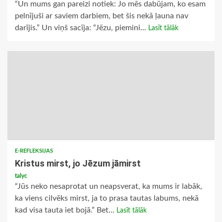
“Un mums gan pareizi notiek: Jo mēs dabūjam, ko esam
pelnījuši ar saviem darbiem, bet šis nekā ļauna nav
darījis.” Un viņš sacīja: “Jēzu, piemini...
Lasīt tālāk
E-REFLEKSIJAS
Kristus mirst, jo Jēzum jāmirst
talyc
“Jūs neko nesaprotat un neapsverat, ka mums ir labāk,
ka viens cilvēks mirst, ja to prasa tautas labums, nekā
kad visa tauta iet bojā.” Bet...
Lasīt tālāk