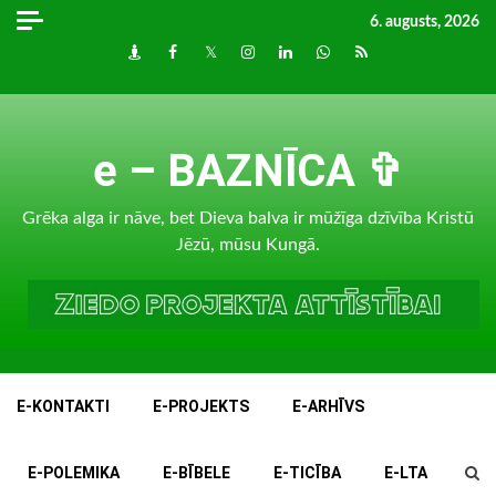
Skip
6. augusts, 2026
to
Draugiem
Facebook
Twitter
Instagram
LinkedIn
whatsapp
RSS
content
e – BAZNĪCA ✞
Grēka alga ir nāve, bet Dieva balva ir mūžīga dzīvība Kristū
Jēzū, mūsu Kungā.
E-KONTAKTI
E-PROJEKTS
E-ARHĪVS
E-POLEMIKA
E-BĪBELE
E-TICĪBA
E-LTA