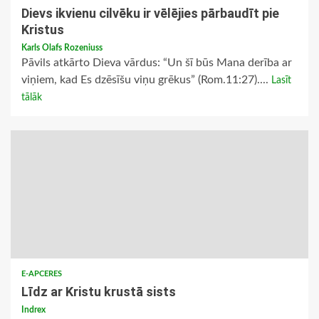
Dievs ikvienu cilvēku ir vēlējies pārbaudīt pie
Kristus
Karls Olafs Rozeniuss
Pāvils atkārto Dieva vārdus: “Un šī būs Mana derība ar
viņiem, kad Es dzēsīšu viņu grēkus” (Rom.11:27)....
Lasīt
tālāk
E-APCERES
Līdz ar Kristu krustā sists
Indrex