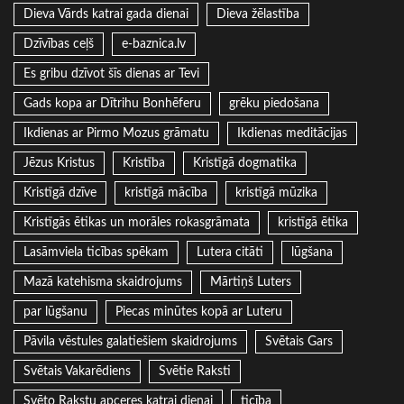
Dieva Vārds katrai gada dienai
Dieva žēlastība
Dzīvības ceļš
e-baznica.lv
Es gribu dzīvot šīs dienas ar Tevi
Gads kopa ar Dītrihu Bonhēferu
grēku piedošana
Ikdienas ar Pirmo Mozus grāmatu
Ikdienas meditācijas
Jēzus Kristus
Kristība
Kristīgā dogmatika
Kristīgā dzīve
kristīgā mācība
kristīgā mūzika
Kristīgās ētikas un morāles rokasgrāmata
kristīgā ētika
Lasāmviela ticības spēkam
Lutera citāti
lūgšana
Mazā katehisma skaidrojums
Mārtiņš Luters
par lūgšanu
Piecas minūtes kopā ar Luteru
Pāvila vēstules galatiešiem skaidrojums
Svētais Gars
Svētais Vakarēdiens
Svētie Raksti
Svēto Rakstu apceres katrai dienai
ticība