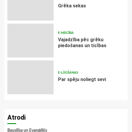
Grēka sekas
E-MĀCĪBA
Vajadzība pēc grēku
piedošanas un ticības
E-LŪGŠANAS
Par spēju noliegt sevi
Atrodi
Bauslība un Evaņģēlijs