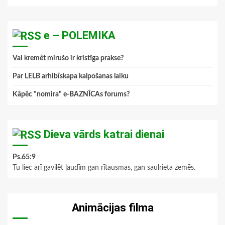
e – POLEMIKA
Vai kremēt mirušo ir kristīga prakse?
Par LELB arhibīskapa kalpošanas laiku
Kāpēc "nomira" e-BAZNĪCAs forums?
Dieva vārds katrai dienai
Ps.65:9
Tu liec arī gavilēt ļaudīm gan rītausmas, gan saulrieta zemēs.
Animācijas filma