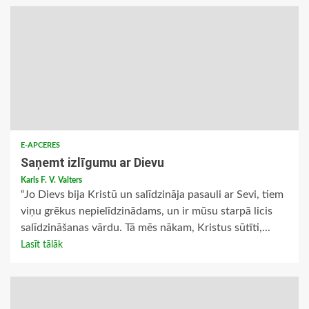
E-APCERES
Saņemt izlīgumu ar Dievu
Karls F. V. Valters
“Jo Dievs bija Kristū un salīdzināja pasauli ar Sevi, tiem
viņu grēkus nepielīdzinādams, un ir mūsu starpā licis
salīdzināšanas vārdu. Tā mēs nākam, Kristus sūtīti,...
Lasīt tālāk