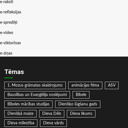
e-raksti
e-refleksijas
e-sprediķi
e-video
e-viktorīnas
e-ziņas
Tēmas
1. Mozus grāmatas skaidrojums
animācijas filma
ASV
Bauslības un Evaņģēlija noslēpumi
Bībele
Bībeles mācības studijas
Dienišķo lūgšanu gads
Dienišķā maize
Dieva Dēls
Dieva likums
Dieva mīlestība
Dieva vārds