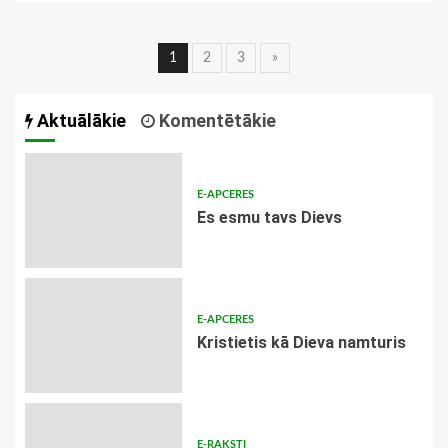
Ziņu
1
2
3
»
navigācija
Aktuālākie
Komentētākie
E-APCERES
Es esmu tavs Dievs
E-APCERES
Kristietis kā Dieva namturis
E-RAKSTI