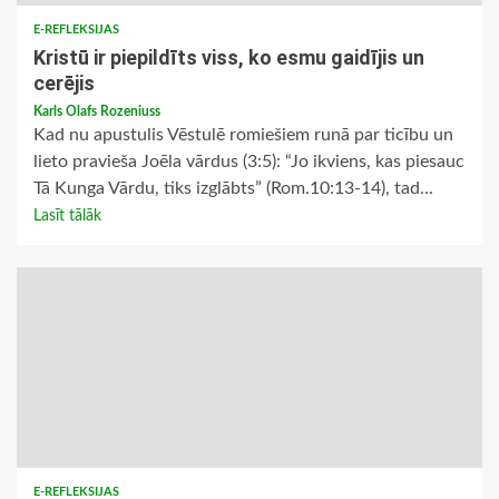
E-REFLEKSIJAS
Kristū ir piepildīts viss, ko esmu gaidījis un
cerējis
Karls Olafs Rozeniuss
Kad nu apustulis Vēstulē romiešiem runā par ticību un
lieto pravieša Joēla vārdus (3:5): “Jo ikviens, kas piesauc
Tā Kunga Vārdu, tiks izglābts” (Rom.10:13-14), tad...
Lasīt tālāk
E-REFLEKSIJAS