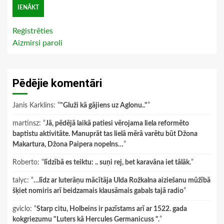
Reģistrēties
Aizmirsi paroli
Pēdējie komentāri
Janis Karklins
: “
"Gluži kā gājiens uz Aglonu.."
”
martinsz
: “
Jā, pēdējā laikā patiesi vērojama liela reformēto
baptistu aktivitāte. Manuprāt tas lielā mērā varētu būt Džona
Makartura, Džona Paipera nopelns…
”
Roberto
: “
līdzībā es teiktu: .. suņi rej, bet karavāna iet tālāk.
”
talyc
: “
…līdz ar luterāņu mācītāja Ulda Rožkalna aiziešanu mūžībā
šķiet nomiris arī beidzamais klausāmais gabals tajā radio
”
gviclo
: “
Starp citu, Holbeins ir pazīstams arī ar 1522. gada
kokgriezumu "Luters kā Hercules Germanicuss ".
”