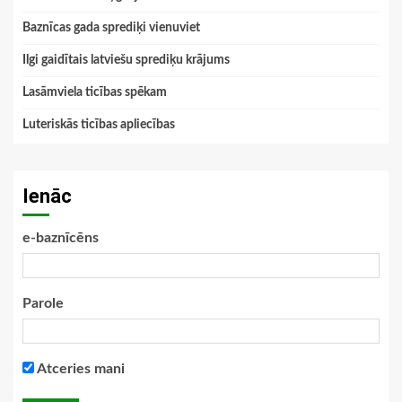
Baznīcas gada sprediķi vienuviet
Ilgi gaidītais latviešu sprediķu krājums
Lasāmviela ticības spēkam
Luteriskās ticības apliecības
Ienāc
e-baznīcēns
Parole
Atceries mani