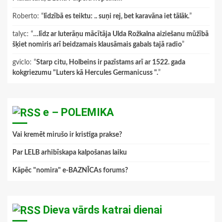
Roberto
: “
līdzībā es teiktu: .. suņi rej, bet karavāna iet tālāk.
”
talyc
: “
…līdz ar luterāņu mācītāja Ulda Rožkalna aiziešanu mūžībā
šķiet nomiris arī beidzamais klausāmais gabals tajā radio
”
gviclo
: “
Starp citu, Holbeins ir pazīstams arī ar 1522. gada
kokgriezumu "Luters kā Hercules Germanicuss ".
”
e – POLEMIKA
Vai kremēt mirušo ir kristīga prakse?
Par LELB arhibīskapa kalpošanas laiku
Kāpēc "nomira" e-BAZNĪCAs forums?
Dieva vārds katrai dienai