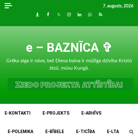
Skip
7. augusts, 2026
to
Draugiem
Facebook
Twitter
Instagram
LinkedIn
whatsapp
RSS
content
e – BAZNĪCA ✞
Grēka alga ir nāve, bet Dieva balva ir mūžīga dzīvība Kristū
Jēzū, mūsu Kungā.
E-KONTAKTI
E-PROJEKTS
E-ARHĪVS
E-POLEMIKA
E-BĪBELE
E-TICĪBA
E-LTA