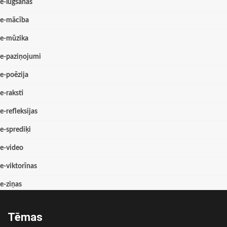
e-lūgšanas
e-mācība
e-mūzika
e-paziņojumi
e-poēzija
e-raksti
e-refleksijas
e-sprediķi
e-video
e-viktorīnas
e-ziņas
Tēmas