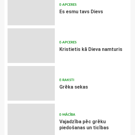
E-APCERES
Es esmu tavs Dievs
E-APCERES
Kristietis kā Dieva namturis
E-RAKSTI
Grēka sekas
E-MĀCĪBA
Vajadzība pēc grēku
piedošanas un ticības