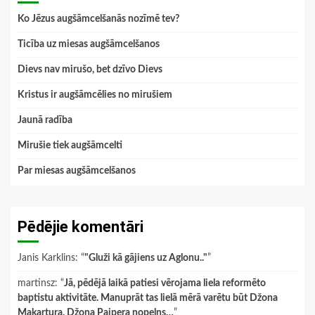
Ko Jēzus augšāmcelšanās nozīmē tev?
Ticība uz miesas augšāmcelšanos
Dievs nav mirušo, bet dzīvo Dievs
Kristus ir augšāmcēlies no mirušiem
Jaunā radība
Mirušie tiek augšāmcelti
Par miesas augšāmcelšanos
Pēdējie komentāri
Janis Karklins
: “
"Gluži kā gājiens uz Aglonu.."
”
martinsz
: “
Jā, pēdējā laikā patiesi vērojama liela reformēto
baptistu aktivitāte. Manuprāt tas lielā mērā varētu būt Džona
Makartura, Džona Paipera nopelns…
”