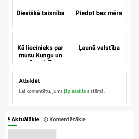
Dievišķā taisnība
Piedot bez mēra
Kā liecinieks par
Ļaunā valstība
mūsu Kungu un
mūsu ticību
Atbildēt
Lai komentētu, jums
jāpiesakās
sistēmā.
Aktuālākie
Komentētākie