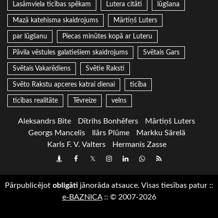
Lasāmviela ticības spēkam
Lutera citāti
lūgšana
Mazā katehisma skaidrojums
Mārtiņš Luters
par lūgšanu
Piecas minūtes kopā ar Luteru
Pāvila vēstules galatiešiem skaidrojums
Svētais Gars
Svētais Vakarēdiens
Svētie Raksti
Svēto Rakstu apceres katrai dienai
ticība
ticības realitāte
Tēvreize
velns
Aleksandrs Bite
Dītrihs Bonhēfers
Mārtiņš Luters
Georgs Mancelis
Ilārs Plūme
Markku Särelä
Karls F. V. Valters
Hermanis Zasse
Draugiem
Facebook
Twitter
Instagram
LinkedIn
whatsapp
RSS
Pārpublicējot
obligāti
jānorāda atsauce. Visas tiesības patur
::
e-BAZNICA
::
© 2007-2026