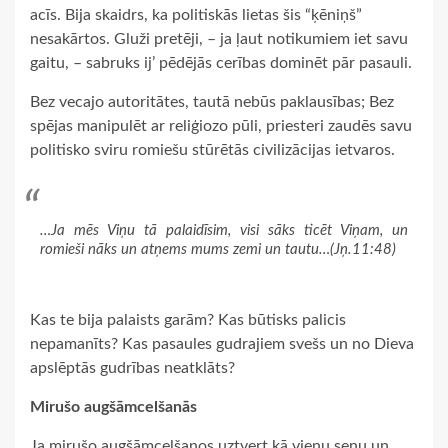
acīs. Bija skaidrs, ka politiskās lietas šis “ķēniņš”
nesakārtos. Gluži pretēji, – ja ļaut notikumiem iet savu
gaitu, – sabruks ij’ pēdējās cerības dominēt pār pasauli.
Bez vecajo autoritātes, tautā nebūs paklausības; Bez
spējas manipulēt ar reliģiozo pūli, priesteri zaudēs savu
politisko sviru romiešu stūrētās civilizācijas ietvaros.
…Ja mēs Viņu tā palaidīsim, visi sāks ticēt Viņam, un
romieši nāks un atņems mums zemi un tautu…(Jņ.11:48)
Kas te bija palaists garām? Kas būtisks palicis
nepamanīts? Kas pasaules gudrajiem svešs un no Dieva
apslēptās gudrības neatklāts?
Mirušo augšāmcelšanās
Ja mirušo augšāmcelšanos uztvert kā vienu senu un