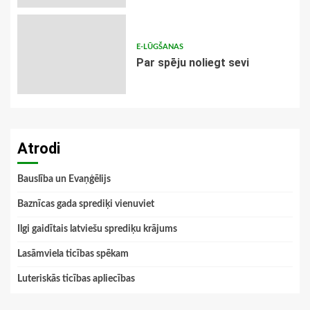
E-LŪGŠANAS
Par spēju noliegt sevi
Atrodi
Bauslība un Evaņģēlijs
Baznīcas gada sprediķi vienuviet
Ilgi gaidītais latviešu sprediķu krājums
Lasāmviela ticības spēkam
Luteriskās ticības apliecības