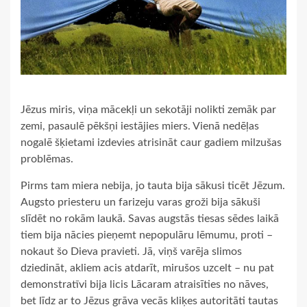
Jēzus miris, viņa mācekļi un sekotāji nolikti zemāk par
zemi, pasaulē pēkšņi iestājies miers. Vienā nedēļas
nogalē šķietami izdevies atrisināt caur gadiem milzušas
problēmas.
Pirms tam miera nebija, jo tauta bija sākusi ticēt Jēzum.
Augsto priesteru un farizeju varas groži bija sākuši
slīdēt no rokām laukā. Savas augstās tiesas sēdes laikā
tiem bija nācies pieņemt nepopulāru lēmumu, proti –
nokaut šo Dieva pravieti. Jā, viņš varēja slimos
dziedināt, akliem acis atdarīt, mirušos uzcelt – nu pat
demonstratīvi bija licis Lācaram atraisīties no nāves,
bet līdz ar to Jēzus grāva vecās kliķes autoritāti tautas