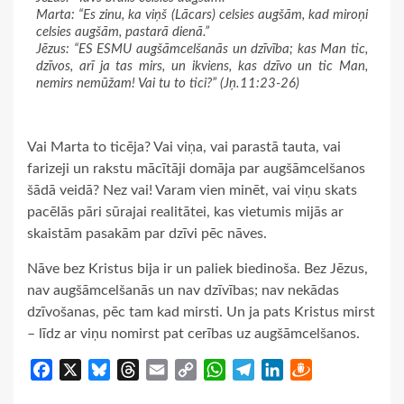
Marta: “Es zinu, ka viņš (Lācars) celsies augšām, kad miroņi
celsies augšām, pastarā dienā.”
Jēzus: “ES ESMU augšāmcelšanās un dzīvība; kas Man tic,
dzīvos, arī ja tas mirs, un ikviens, kas dzīvo un tic Man,
nemirs nemūžam! Vai tu to tici?” (Jņ.11:23-26)
Vai Marta to ticēja? Vai viņa, vai parastā tauta, vai
farizeji un rakstu mācītāji domāja par augšāmcelšanos
šādā veidā? Nez vai! Varam vien minēt, vai viņu skats
pacēlās pāri sūrajai realitātei, kas vietumis mijās ar
skaistām pasakām par dzīvi pēc nāves.
Nāve bez Kristus bija ir un paliek biedinoša. Bez Jēzus,
nav augšāmcelšanās un nav dzīvības; nav nekādas
dzīvošanas, pēc tam kad mirsti. Un ja pats Kristus mirst
– līdz ar viņu nomirst pat cerības uz augšāmcelšanos.
Facebook
X
Bluesky
Threads
Email
Copy
WhatsApp
Telegram
LinkedIn
Draugiem
Link