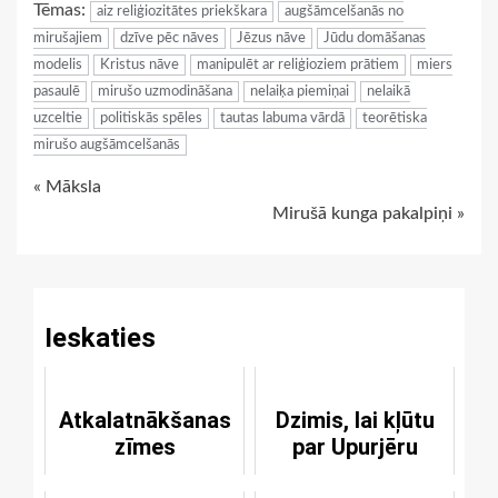
Tēmas:
aiz reliģiozitātes priekškara
augšāmcelšanās no
mirušajiem
dzīve pēc nāves
Jēzus nāve
Jūdu domāšanas
modelis
Kristus nāve
manipulēt ar reliģioziem prātiem
miers
pasaulē
mirušo uzmodināšana
nelaiķa piemiņai
nelaikā
uzceltie
politiskās spēles
tautas labuma vārdā
teorētiska
mirušo augšāmcelšanās
Continue
« Māksla
Mirušā kunga pakalpiņi »
Reading
Ieskaties
Atkalatnākšanas
Dzimis, lai kļūtu
zīmes
par Upurjēru