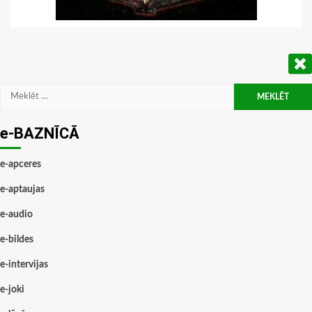
Meklēt:
e-BAZNĪCĀ
e-apceres
e-aptaujas
e-audio
e-bildes
e-intervijas
e-joki