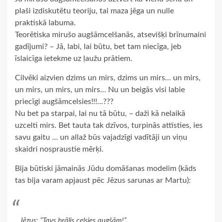
plaši izdiskutētu teoriju, tai maza jēga un nulle
praktiskā labuma.
Teorētiska mirušo augšāmcelšanās, atsevišķi brīnumaini
gadījumi? – Jā, labi, lai būtu, bet tam niecīga, jeb
īslaicīga ietekme uz ļaužu prātiem.
Cilvēki aizvien dzims un mirs, dzims un mirs… un mirs,
un mirs, un mirs, un mirs… Nu un beigās visi labie
priecīgi augšāmcelsies!!!…???
Nu bet pa starpai, lai nu tā būtu, – daži kā nelaikā
uzcelti mirs. Bet tauta tak dzīvos, turpinās attīsties, ies
savu gaitu … un allaž būs vajadzīgi vadītāji un viņu
skaidri nospraustie mērķi.
Bija būtiski jāmainās Jūdu domāšanas modelim (kāds
tas bija varam apjaust pēc Jēzus sarunas ar Martu):
Jēzus: “Tavs brālis celsies augšām!”