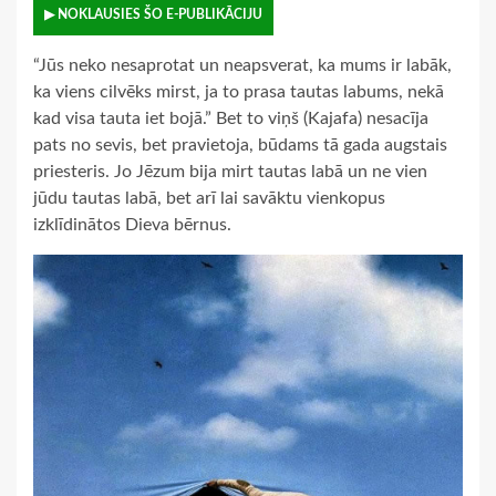
▶ NOKLAUSIES ŠO E-PUBLIKĀCIJU
“Jūs neko nesaprotat un neapsverat, ka mums ir labāk,
ka viens cilvēks mirst, ja to prasa tautas labums, nekā
kad visa tauta iet bojā.” Bet to viņš (Kajafa) nesacīja
pats no sevis, bet pravietoja, būdams tā gada augstais
priesteris. Jo Jēzum bija mirt tautas labā un ne vien
jūdu tautas labā, bet arī lai savāktu vienkopus
izklīdinātos Dieva bērnus.