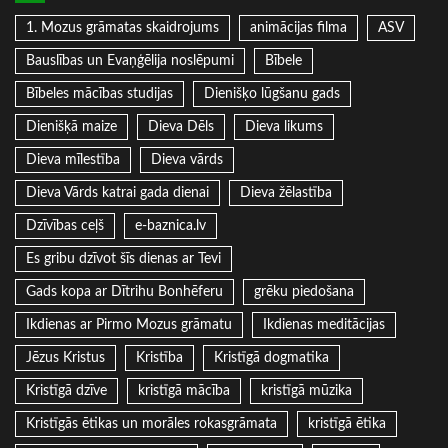
1. Mozus grāmatas skaidrojums
animācijas filma
ASV
Bauslības un Evaņģēlija noslēpumi
Bībele
Bībeles mācības studijas
Dienišķo lūgšanu gads
Dienišķā maize
Dieva Dēls
Dieva likums
Dieva mīlestība
Dieva vārds
Dieva Vārds katrai gada dienai
Dieva žēlastība
Dzīvības ceļš
e-baznica.lv
Es gribu dzīvot šīs dienas ar Tevi
Gads kopa ar Dītrihu Bonhēferu
grēku piedošana
Ikdienas ar Pirmo Mozus grāmatu
Ikdienas meditācijas
Jēzus Kristus
Kristība
Kristīgā dogmatika
Kristīgā dzīve
kristīgā mācība
kristīgā mūzika
Kristīgās ētikas un morāles rokasgrāmata
kristīgā ētika