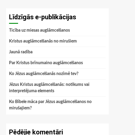
Līdzīgās e-publikācijas
Ticība uz miesas augšāmcelšanos
Kristus augšāmcelšanās no mirušiem
Jaunā radība
Par Kristus brīnumaino augšāmcelšanos
Ko Jēzus augšāmcelšanās nozīmē tev?
Jēzus Kristus augšāmcelšanās: notikums vai
interpretējuma elements
Ko Bībele māca par Jēzus augšāmcelšanos no
mirušajiem?
Pēdējie komentāri