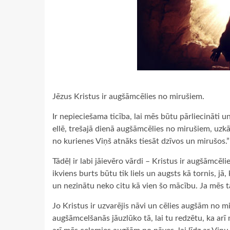
Jēzus Kristus ir augšāmcēlies no mirušiem.
Ir nepieciešama ticība, lai mēs būtu pārliecināti un
ellē, trešajā dienā augšāmcēlies no mirušiem, uzkā
no kurienes Viņš atnāks tiesāt dzīvos un mirušos.”
Tādēļ ir labi jāievēro vārdi – Kristus ir augšāmcēli
ikviens burts būtu tik liels un augsts kā tornis, 
un nezinātu neko citu kā vien šo mācību. Ja mēs t
Jo Kristus ir uzvarējis nāvi un cēlies augšām no mi
augšāmcelšanās jāuzlūko tā, lai tu redzētu, ka ar