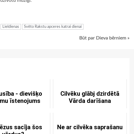
 dzīvotu mūžīgi.
ugiem
Lieldienas
Svēto Rakstu apceres katrai dienai
Būt par Dieva bērniem »
usība - dievišķo
Cilvēku glābj dzirdētā
mu īstenojums
Vārda darīšana
ēzus sacīja šos
Ne ar cilvēka saprašanu