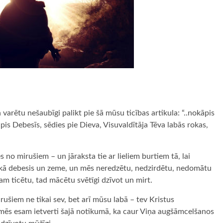
 varētu nešaubīgi palikt pie šā mūsu ticības artikula: “..nokāpis
pis Debesīs, sēdies pie Dieva, Visuvaldītāja Tēva labās rokas,
es no mirušiem – un jāraksta tie ar lieliem burtiem tā, lai
jā, kā debesis un zeme, un mēs neredzētu, nedzirdētu, nedomātu
am ticētu, tad mācētu svētīgi dzīvot un mirt.
rušiem ne tikai sev, bet arī mūsu labā – tev Kristus
ī mēs esam ietverti šajā notikumā, ka caur Viņa augšāmcelšanos