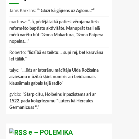
Janis Karklins
: “
"Gluži kā gājiens uz Aglonu.."
”
martinsz
: “
Jā, pēdējā laikā patiesi vērojama liela
reformēto baptistu aktivitāte. Manuprāt tas lielā
mērā varētu būt Džona Makartura, Džona Paipera
nopelns…
”
Roberto
: “
līdzībā es teiktu: .. suņi rej, bet karavāna
iet tālāk.
”
talyc
: “
…līdz ar luterāņu mācītāja Ulda Rožkalna
aiziešanu mūžībā šķiet nomiris arī beidzamais
klausāmais gabals tajā radio
”
gviclo
: “
Starp citu, Holbeins ir pazīstams arī ar
1522. gada kokgriezumu "Luters kā Hercules
Germanicuss ".
”
e – POLEMIKA