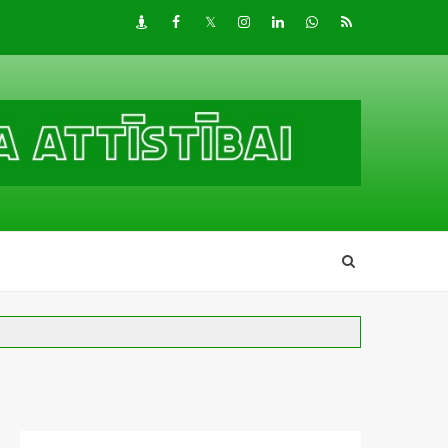
Draugiem
Facebook
Twitter
Instagram
LinkedIn
whatsapp
RSS