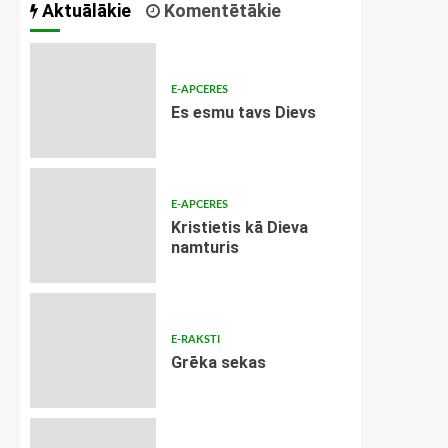
Aktuālākie
Komentētākie
E-APCERES
Es esmu tavs Dievs
E-APCERES
Kristietis kā Dieva
namturis
E-RAKSTI
Grēka sekas