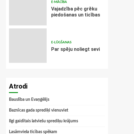
E-MĀCĪBA
Vajadzība pēc grēku
piedošanas un ticības
E-LŪGŠANAS
Par spēju noliegt sevi
Atrodi
Bauslība un Evaņģēlijs
Baznīcas gada sprediķi vienuviet
Ilgi gaidītais latviešu sprediķu krājums
Lasāmviela ticības spēkam