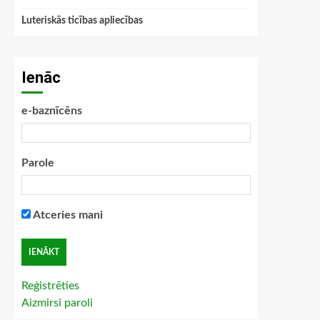
Luteriskās ticības apliecības
Ienāc
e-baznīcēns
Parole
Atceries mani
Reģistrēties
Aizmirsi paroli