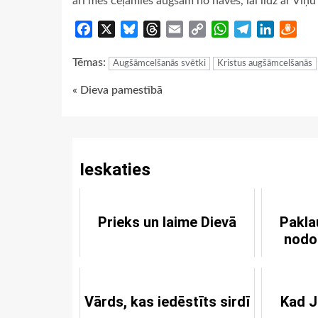
arī mēs ceļamies augšām no nāves, lai līdz ar Viņu
Facebook
X
Bluesky
Threads
Email
Copy
WhatsApp
Telegram
LinkedIn
Dra
Link
Tēmas:
Augšāmcelšanās svētki
Kristus augšāmcelšanās
Continue
« Dieva pamestībā
Reading
Ieskaties
Prieks un laime Dievā
Pakla
nodo
Vārds, kas iedēstīts sirdī
Kad J