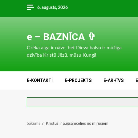
Skip
6. augusts, 2026
to
content
e – BAZNĪCA ✞
Grēka alga ir nāve, bet Dieva balva ir mūžīga
dzīvība Kristū Jēzū, mūsu Kungā.
E-KONTAKTI
E-PROJEKTS
E-ARHĪVS
Sākums
Kristus ir augšāmcēlies no mirušiem