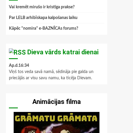
Vai kremēt mirušo ir kristīga prakse?
Par LELB arhibīskapa kalpošanas laiku
Kāpēc "nomira" e-BAZNĪCAs forums?
Dieva vārds katrai dienai
Ap.d.16:34
Viņš tos veda savā namā, sēdināja pie galda un
priecājās ar visu savu namu, ka ticēja Dievam.
Animācijas filma