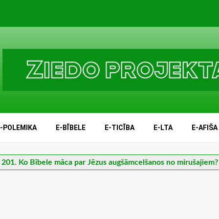
E-POLEMIKA
E-BĪBELE
E-TICĪBA
E-LTA
E-AFIŠA
201. Ko Bībele māca par Jēzus augšāmcelšanos no mirušajiem?