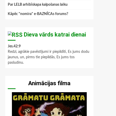
Par LELB arhibīskapa kalpošanas laiku
Kāpēc "nomira" e-BAZNĪCAs forums?
Dieva vārds katrai dienai
Jes.42:9
Redzi, agrākie pavēstījumi ir piepildīti, Es jums dodu
jaunus, un, pirms tie piepildās, Es jums tos
pasludinu.
Animācijas filma