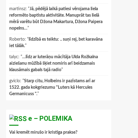
martinsz
: “
Jā, pēdējā laikā patiesi vērojama liela
reformēto baptistu aktivitāte. Manuprāt tas lielā
mērā varētu būt Džona Makartura, Džona Paipera
nopelns…
”
Roberto
: “
līdzībā es teiktu: .. suņi rej, bet karavāna
iet tālāk.
”
talyc
: “
…līdz ar luterāņu mācītāja Ulda Rožkalna
aiziešanu mūžībā šķiet nomiris arī beidzamais
klausāmais gabals tajā radio
”
gviclo
: “
Starp citu, Holbeins ir pazīstams arī ar
1522. gada kokgriezumu "Luters kā Hercules
Germanicuss ".
”
e – POLEMIKA
Vai kremēt mirušo ir kristīga prakse?