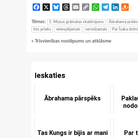
Facebook
X
Bluesky
Threads
Email
Copy
WhatsApp
Telegram
LinkedIn
Dra
Link
Tēmas:
1. Mozus grāmatas skaidrojums
Ābrahama prieks
īsts prieks
neiespējamais
neredzamais
Par Īzaka dzim
Continue
« Trīsvienības noslēpums un atklāsme
Reading
Ieskaties
Ābrahama pārspēks
Pakla
nodo
Tas Kungs ir bijis ar mani
Par 