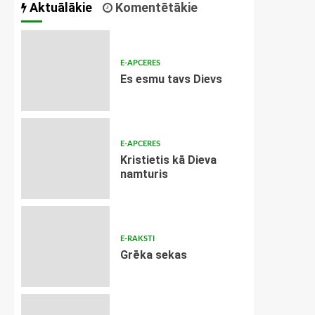
Aktuālākie
Komentētākie
E-APCERES
Es esmu tavs Dievs
E-APCERES
Kristietis kā Dieva
namturis
E-RAKSTI
Grēka sekas