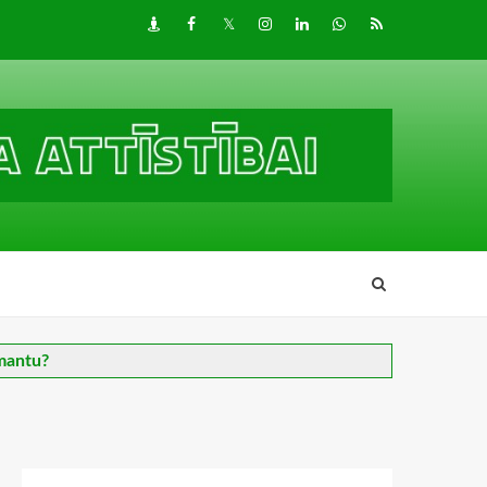
Draugiem
Facebook
Twitter
Instagram
LinkedIn
whatsapp
RSS
 mantu?