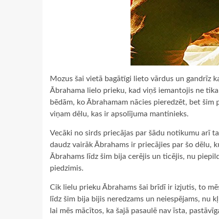
Mozus šai vietā bagātīgi lieto vārdus un gandrīz ka
Ābrahama lielo prieku, kad viņš iemantojis ne tik
bēdām, ko Ābrahamam nācies pieredzēt, bet šim pr
viņam dēlu, kas ir apsolījuma mantinieks.
Vecāki no sirds priecājas par šādu notikumu arī ta
daudz vairāk Ābrahams ir priecājies par šo dēlu, ku
Ābrahams līdz šim bija cerējis un ticējis, nu piepi
piedzimis.
Cik lielu prieku Ābrahams šai brīdī ir izjutis, to mē
līdz šim bija bijis neredzams un neiespējams, nu k
lai mēs mācītos, ka šajā pasaulē nav īsta, pastāvīg