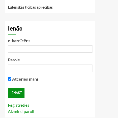
Luteriskās ticības apliecības
Ienāc
e-baznīcēns
Parole
Atceries mani
Reģistrēties
Aizmirsi paroli