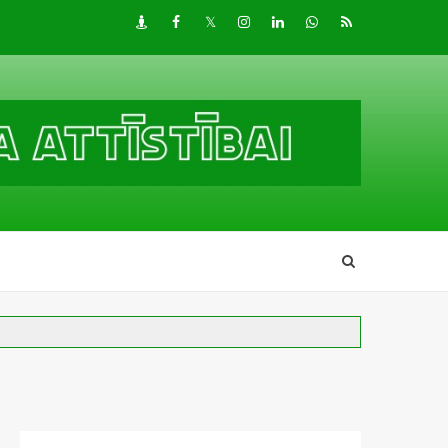
Draugiem
Facebook
Twitter
Instagram
LinkedIn
whatsapp
RSS