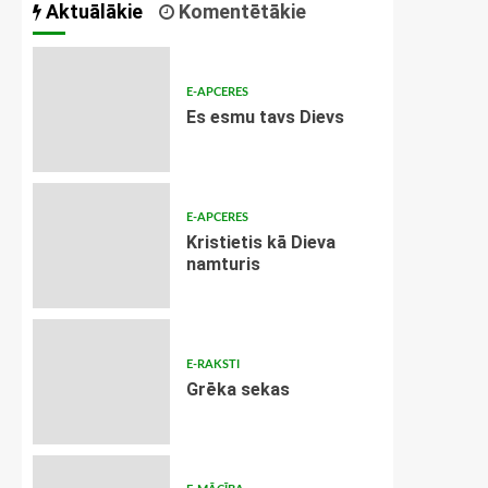
Aktuālākie
Komentētākie
E-APCERES
Es esmu tavs Dievs
E-APCERES
Kristietis kā Dieva
namturis
E-RAKSTI
Grēka sekas