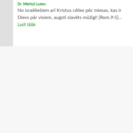
Dr. Mārtiņš Luters
No israēliešiem arī Kristus cēlies pēc miesas, kas ir
Dievs pār visiem, augsti slavēts mūžīgi! [Rom.9:5]...
Lasīt tālāk