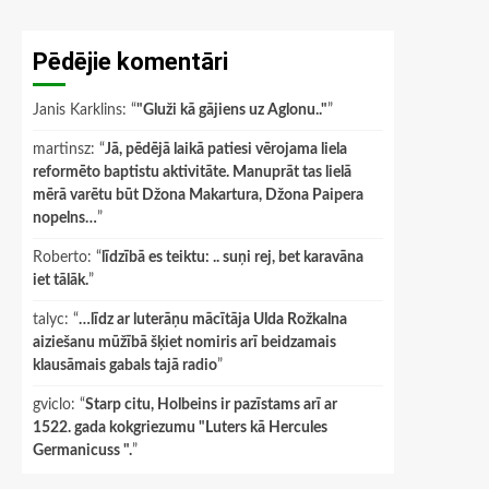
Pēdējie komentāri
Janis Karklins
: “
"Gluži kā gājiens uz Aglonu.."
”
martinsz
: “
Jā, pēdējā laikā patiesi vērojama liela
reformēto baptistu aktivitāte. Manuprāt tas lielā
mērā varētu būt Džona Makartura, Džona Paipera
nopelns…
”
Roberto
: “
līdzībā es teiktu: .. suņi rej, bet karavāna
iet tālāk.
”
talyc
: “
…līdz ar luterāņu mācītāja Ulda Rožkalna
aiziešanu mūžībā šķiet nomiris arī beidzamais
klausāmais gabals tajā radio
”
gviclo
: “
Starp citu, Holbeins ir pazīstams arī ar
1522. gada kokgriezumu "Luters kā Hercules
Germanicuss ".
”