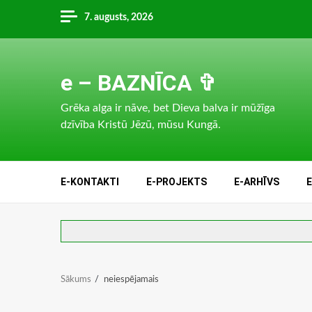
Skip
7. augusts, 2026
to
content
e – BAZNĪCA ✞
Grēka alga ir nāve, bet Dieva balva ir mūžīga
dzīvība Kristū Jēzū, mūsu Kungā.
E-KONTAKTI
E-PROJEKTS
E-ARHĪVS
Sākums
neiespējamais