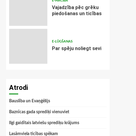
E-MĀCĪBA
Vajadzība pēc grēku
piedošanas un ticības
E-LŪGŠANAS
Par spēju noliegt sevi
Atrodi
Bauslība un Evaņģēlijs
Baznīcas gada sprediķi vienuviet
Ilgi gaidītais latviešu sprediķu krājums
Lasāmviela ticības spēkam