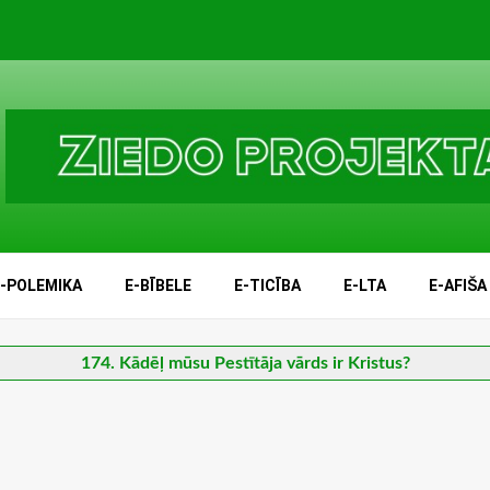
E-POLEMIKA
E-BĪBELE
E-TICĪBA
E-LTA
E-AFIŠA
174. Kādēļ mūsu Pestītāja vārds ir Kristus?