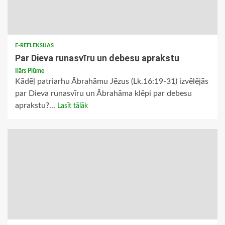
E-REFLEKSIJAS
Par Dieva runasvīru un debesu aprakstu
Ilārs Plūme
Kādēļ patriarhu Ābrahāmu Jēzus (Lk.16:19-31) izvēlējās
par Dieva runasvīru un Ābrahāma klēpi par debesu
aprakstu?...
Lasīt tālāk