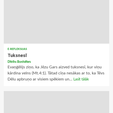
E-REFLEKSIJAS
Tuksnesī
Dītrihs Bonhēfers
Evaņģēlijs ziņo, ka Jēzu Gars aizved tuksnesī, kur viņu
kārdina velns (Mt.4:1). Tātad cīņa nesākas ar to, ka Tēvs
Dēlu apbruņo ar visiem spēkiem un...
Lasīt tālāk