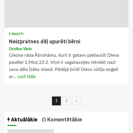
E-RAKSTI
Neizpratnes dēļ upurēti bērni
Dzīvības Vārds
Glezna rāda Ābrahāmu, kurš ir gatavs paklausīt Dieva
pavēlei 1.Moz.22:2. Viņš ir sagatavojies ietriekt nazi
sava dēla Īzāka miesā. Pēdējā brīdī Dievs sūtīja eņģeli
ar...
Lasīt tālāk
Ziņu
1
2
»
navigācija
Aktuālākie
Komentētākie