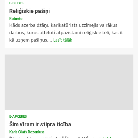
E-BILDES
Reliģiskie pašiņi
Roberto
Kāds azerbaidžāņu karikatūrists uzzīmejis vairākus
darbus, kuros attēloti atpazīstami reliģiskie tēli, kas it
kā uzņem pašiņus....
Lasīt tālāk
E-APCERES
Šim vīram ir stipra ticība
Karls Olafs Rozeniuss