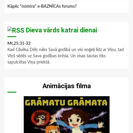
Kāpēc "nomira" e-BAZNĪCAs forums?
Dieva vārds katrai dienai
Mt.25:31-32
Kad Cilvēka Dēls nāks Savā godībā un visi eņģeļi līdz ar Viņu, tad
Viņš sēdēs uz Sava godības krēsla. Un visas tautas tiks
sapulcētas Viņa priekšā.
Animācijas filma