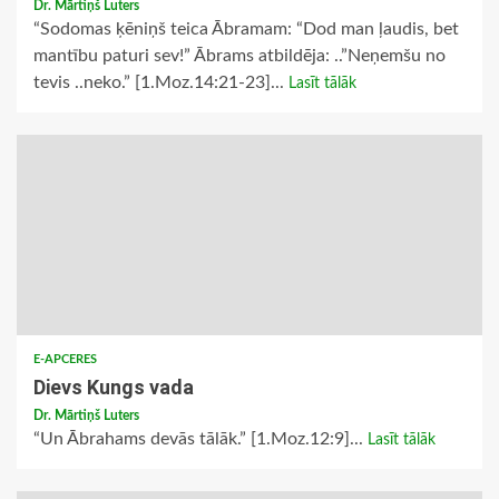
Dr. Mārtiņš Luters
“Sodomas ķēniņš teica Ābramam: “Dod man ļaudis, bet
mantību paturi sev!” Ābrams atbildēja: ..”Neņemšu no
tevis ..neko.” [1.Moz.14:21-23]...
Lasīt tālāk
E-APCERES
Dievs Kungs vada
Dr. Mārtiņš Luters
“Un Ābrahams devās tālāk.” [1.Moz.12:9]...
Lasīt tālāk