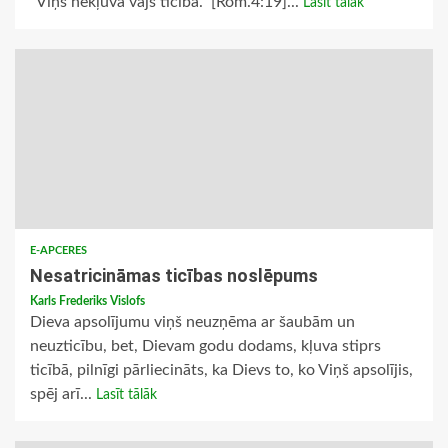
“Viņš nekļuva vājš ticībā.” [Rom.4:19]...
Lasīt tālāk
E-APCERES
Nesatricināmas ticības noslēpums
Karls Frederiks Vislofs
Dieva apsolījumu viņš neuzņēma ar šaubām un
neuzticību, bet, Dievam godu dodams, kļuva stiprs
ticībā, pilnīgi pārliecināts, ka Dievs to, ko Viņš apsolījis,
spēj arī...
Lasīt tālāk