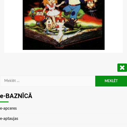
Meklēt:
e-BAZNĪCĀ
e-apceres
e-aptaujas