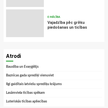
E-MĀCĪBA
Vajadzība pēc grēku
piedošanas un ticības
Atrodi
Bauslība un Evaņģēlijs
Baznīcas gada sprediķi vienuviet
Ilgi gaidītais latviešu sprediķu krājums
Lasāmviela ticības spēkam
Luteriskās ticības apliecības