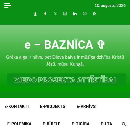
Skip
10. augusts, 2026
to
Draugiem
Facebook
Twitter
Instagram
LinkedIn
whatsapp
RSS
content
e – BAZNĪCA ✞
Grēka alga ir nāve, bet Dieva balva ir mūžīga dzīvība Kristū
Jēzū, mūsu Kungā.
E-KONTAKTI
E-PROJEKTS
E-ARHĪVS
E-POLEMIKA
E-BĪBELE
E-TICĪBA
E-LTA