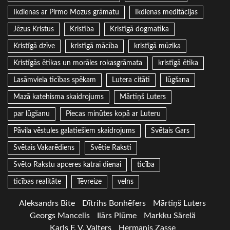
Ikdienas ar Pirmo Mozus grāmatu
Ikdienas meditācijas
Jēzus Kristus
Kristība
Kristīgā dogmatika
Kristīgā dzīve
kristīgā mācība
kristīgā mūzika
Kristīgās ētikas un morāles rokasgrāmata
kristīgā ētika
Lasāmviela ticības spēkam
Lutera citāti
lūgšana
Mazā katehisma skaidrojums
Mārtiņš Luters
par lūgšanu
Piecas minūtes kopā ar Luteru
Pāvila vēstules galatiešiem skaidrojums
Svētais Gars
Svētais Vakarēdiens
Svētie Raksti
Svēto Rakstu apceres katrai dienai
ticība
ticības realitāte
Tēvreize
velns
Aleksandrs Bite
Dītrihs Bonhēfers
Mārtiņš Luters
Georgs Mancelis
Ilārs Plūme
Markku Särelä
Karls F. V. Valters
Hermanis Zasse