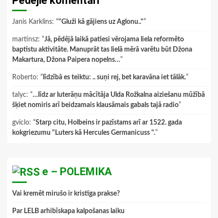
Pēdējie komentāri
Janis Karklins
: “
"Gluži kā gājiens uz Aglonu.."
”
martinsz
: “
Jā, pēdējā laikā patiesi vērojama liela reformēto
baptistu aktivitāte. Manuprāt tas lielā mērā varētu būt Džona
Makartura, Džona Paipera nopelns…
”
Roberto
: “
līdzībā es teiktu: .. suņi rej, bet karavāna iet tālāk.
”
talyc
: “
…līdz ar luterāņu mācītāja Ulda Rožkalna aiziešanu mūžībā
šķiet nomiris arī beidzamais klausāmais gabals tajā radio
”
gviclo
: “
Starp citu, Holbeins ir pazīstams arī ar 1522. gada
kokgriezumu "Luters kā Hercules Germanicuss ".
”
e – POLEMIKA
Vai kremēt mirušo ir kristīga prakse?
Par LELB arhibīskapa kalpošanas laiku