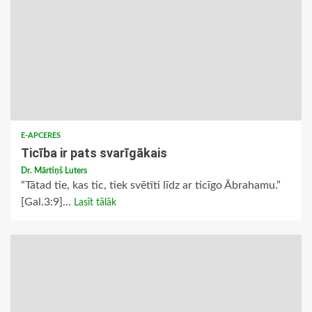
E-APCERES
Ticība ir pats svarīgākais
Dr. Mārtiņš Luters
“Tātad tie, kas tic, tiek svētīti līdz ar ticīgo Ābrahamu.”
[Gal.3:9]...
Lasīt tālāk