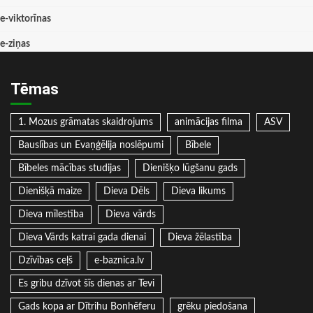
e-viktorīnas
e-ziņas
Tēmas
1. Mozus grāmatas skaidrojums
animācijas filma
ASV
Bauslības un Evaņģēlija noslēpumi
Bībele
Bībeles mācības studijas
Dienišķo lūgšanu gads
Dienišķā maize
Dieva Dēls
Dieva likums
Dieva mīlestība
Dieva vārds
Dieva Vārds katrai gada dienai
Dieva žēlastība
Dzīvības ceļš
e-baznica.lv
Es gribu dzīvot šīs dienas ar Tevi
Gads kopa ar Dītrihu Bonhēferu
grēku piedošana