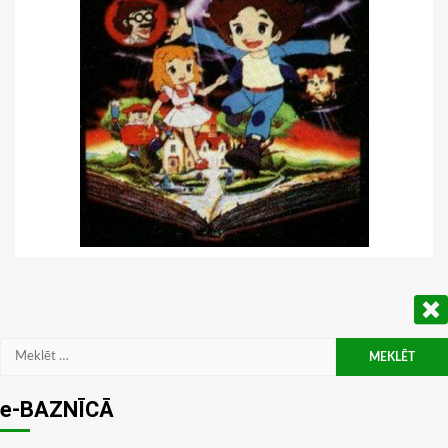
Meklēt:
e-BAZNĪCĀ