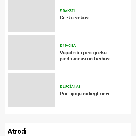
E-RAKSTI
Grēka sekas
E-MĀCĪBA
Vajadzība pēc grēku
piedošanas un ticības
E-LŪGŠANAS
Par spēju noliegt sevi
Atrodi