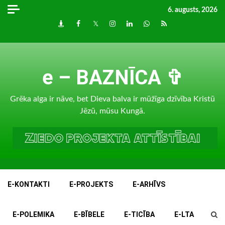
Skip
6. augusts, 2026
to
Draugiem
Facebook
Twitter
Instagram
LinkedIn
whatsapp
RSS
content
e – BAZNĪCA ✞
Grēka alga ir nāve, bet Dieva balva ir mūžīga dzīvība Kristū
Jēzū, mūsu Kungā.
E-KONTAKTI
E-PROJEKTS
E-ARHĪVS
E-POLEMIKA
E-BĪBELE
E-TICĪBA
E-LTA