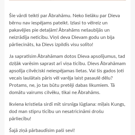
Šie vārdi teikti par Ābrahāmu. Neko lielāku par Dieva
bērnu nav iespējams pateikt. Izlasi to vēlreiz un
pakavējies pie detaļām! Ābrahāms nešaubījās un
neizrādīja neticību. Viņš deva Dievam godu un bija
pārliecināts, ka Dievs izpildīs visu solīto!
Ja sapratīsim Ābrahāmam dotos Dieva apsolījumus, tad
dziļāk varēsim saprast arī viņa ticību. Dievs Ābrahāmam
apsolīja cilvēciski neiespējamas lietas. Vai šis gados ļoti
vecais laulātais pāris vēl varēja laist pasaulē dēlu?
Protams, ne, jo tas būtu pretēji dabas likumiem. Tā
domātu vairums cilvēku, tikai ne Ābrahāms.
Ikviena kristieša sirdī mīt sirsnīga lūgšana: mīļais Kungs,
dod man stipru ticību un nesatricināmi drošu
pārliecību!
Šajā ziņā pārbaudīsim paši sevi!