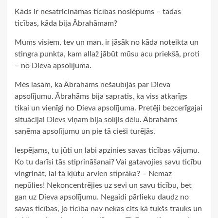
Kāds ir nesatricināmas ticības noslēpums – tādas
ticības, kāda bija Ābrahāmam?
Mums visiem, tev un man, ir jāsāk no kāda noteikta un
stingra punkta, kam allaž jābūt mūsu acu priekšā, proti
– no Dieva apsolījuma.
Mēs lasām, ka Ābrahāms nešaubījās par Dieva
apsolījumu. Ābrahāms bija sapratis, ka viss atkarīgs
tikai un vienīgi no Dieva apsolījuma. Pretēji bezcerīgajai
situācijai Dievs viņam bija solījis dēlu. Ābrahāms
saņēma apsolījumu un pie tā cieši turējās.
Iespējams, tu jūti un labi apzinies savas ticības vājumu.
Ko tu darīsi tās stiprināšanai? Vai gatavojies savu ticību
vingrināt, lai tā kļūtu arvien stiprāka? – Nemaz
nepūlies! Nekoncentrējies uz sevi un savu ticību, bet
gan uz Dieva apsolījumu. Negaidi pārlieku daudz no
savas ticības, jo ticība nav nekas cits kā tukšs trauks un