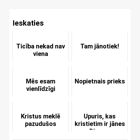
Ieskaties
Ticība nekad nav
Tam jānotiek!
viena
Mēs esam
Nopietnais prieks
vienlīdzīgi
Kristus meklē
Upuris, kas
pazudušos
kristietim ir jānes
Dievam