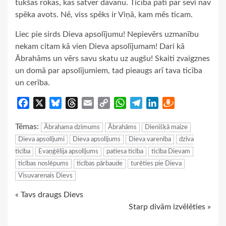
tukšas rokas, kas satver dāvanu. Ticība pati par sevi nav
spēka avots. Nē, viss spēks ir Viņā, kam mēs ticam.
Liec pie sirds Dieva apsolījumu! Nepievērs uzmanību
nekam citam kā vien Dieva apsolījumam! Dari kā
Ābrahāms un vērs savu skatu uz augšu! Skaiti zvaigznes
un domā par apsolījumiem, tad pieaugs arī tava ticība
un cerība.
Facebook
X
Bluesky
Threads
Email
Copy
WhatsApp
Telegram
LinkedIn
Draugiem
Link
Tēmas:
Ābrahama dzimums
Ābrahāms
Dienišķā maize
Dieva apsolījumi
Dieva apsolījums
Dieva varenība
dzīva
ticība
Evaņģēlija apsolījums
patiesa ticība
ticība Dievam
ticības noslēpums
ticības pārbaude
turēties pie Dieva
Visuvarenais Dievs
Continue
« Tavs draugs Dievs
Starp divām izvēlēties »
Reading