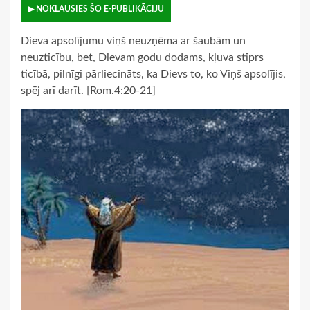
▶ NOKLAUSIES ŠO E-PUBLIKĀCIJU
Dieva apsolījumu viņš neuzņēma ar šaubām un
neuzticību, bet, Dievam godu dodams, kļuva stiprs
ticībā, pilnīgi pārliecināts, ka Dievs to, ko Viņš apsolījis,
spēj arī darīt. [Rom.4:20-21]