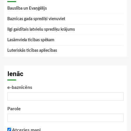
Bauslība un Evaņģēlijs
Baznīcas gada sprediķi vienuviet
Ilgi gaidītais latviešu sprediķu krājums
Lasāmviela ticības spēkam
Luteriskās ticības apliecības
Ienāc
e-baznīcēns
Parole
Atceries mani