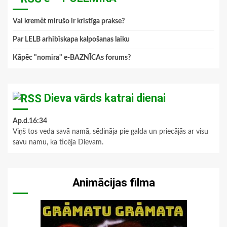
Vai kremēt mirušo ir kristīga prakse?
Par LELB arhibīskapa kalpošanas laiku
Kāpēc "nomira" e-BAZNĪCAs forums?
Dieva vārds katrai dienai
Ap.d.16:34
Viņš tos veda savā namā, sēdināja pie galda un priecājās ar visu
savu namu, ka ticēja Dievam.
Animācijas filma