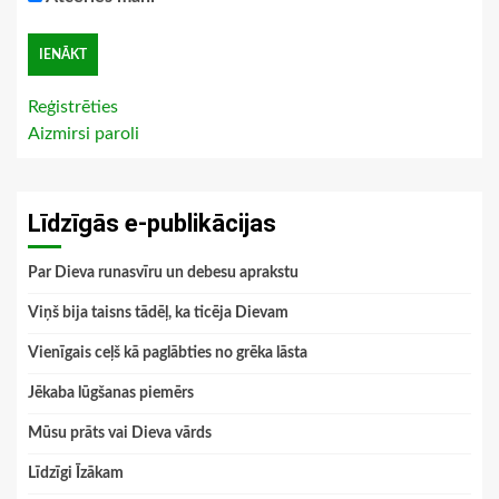
Reģistrēties
Aizmirsi paroli
Līdzīgās e-publikācijas
Par Dieva runasvīru un debesu aprakstu
Viņš bija taisns tādēļ, ka ticēja Dievam
Vienīgais ceļš kā paglābties no grēka lāsta
Jēkaba lūgšanas piemērs
Mūsu prāts vai Dieva vārds
Līdzīgi Īzākam