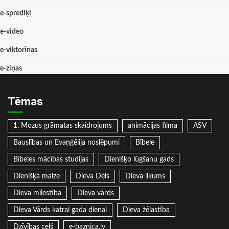
e-sprediķi
e-video
e-viktorīnas
e-ziņas
Tēmas
1. Mozus grāmatas skaidrojums
animācijas filma
ASV
Bauslības un Evaņģēlija noslēpumi
Bībele
Bībeles mācības studijas
Dienišķo lūgšanu gads
Dienišķā maize
Dieva Dēls
Dieva likums
Dieva mīlestība
Dieva vārds
Dieva Vārds katrai gada dienai
Dieva žēlastība
Dzīvības ceļš
e-baznica.lv