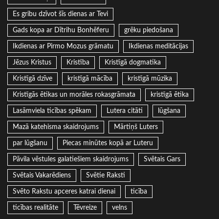
Es gribu dzīvot šīs dienas ar Tevi
Gads kopa ar Dītrihu Bonhēferu
grēku piedošana
Ikdienas ar Pirmo Mozus grāmatu
Ikdienas meditācijas
Jēzus Kristus
Kristība
Kristīgā dogmatika
Kristīgā dzīve
kristīgā mācība
kristīgā mūzika
Kristīgās ētikas un morāles rokasgrāmata
kristīgā ētika
Lasāmviela ticības spēkam
Lutera citāti
lūgšana
Mazā katehisma skaidrojums
Mārtiņš Luters
par lūgšanu
Piecas minūtes kopā ar Luteru
Pāvila vēstules galatiešiem skaidrojums
Svētais Gars
Svētais Vakarēdiens
Svētie Raksti
Svēto Rakstu apceres katrai dienai
ticība
ticības realitāte
Tēvreize
velns