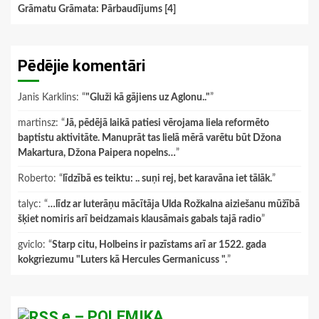
Grāmatu Grāmata: Pārbaudījums [4]
Pēdējie komentāri
Janis Karklins
: “
"Gluži kā gājiens uz Aglonu.."
”
martinsz
: “
Jā, pēdējā laikā patiesi vērojama liela reformēto
baptistu aktivitāte. Manuprāt tas lielā mērā varētu būt Džona
Makartura, Džona Paipera nopelns…
”
Roberto
: “
līdzībā es teiktu: .. suņi rej, bet karavāna iet tālāk.
”
talyc
: “
…līdz ar luterāņu mācītāja Ulda Rožkalna aiziešanu mūžībā
šķiet nomiris arī beidzamais klausāmais gabals tajā radio
”
gviclo
: “
Starp citu, Holbeins ir pazīstams arī ar 1522. gada
kokgriezumu "Luters kā Hercules Germanicuss ".
”
e – POLEMIKA