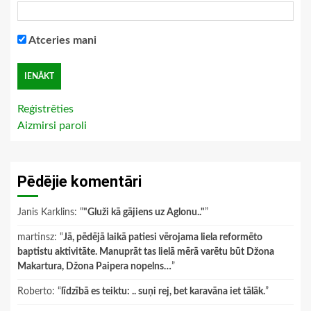
Atceries mani
Reģistrēties
Aizmirsi paroli
Pēdējie komentāri
Janis Karklins
: “
"Gluži kā gājiens uz Aglonu.."
”
martinsz
: “
Jā, pēdējā laikā patiesi vērojama liela reformēto
baptistu aktivitāte. Manuprāt tas lielā mērā varētu būt Džona
Makartura, Džona Paipera nopelns…
”
Roberto
: “
līdzībā es teiktu: .. suņi rej, bet karavāna iet tālāk.
”