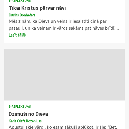
E-REFLEKSIJAS
Tikai Kristus pārvar nāvi
Dītrihs Bonhēfers
Mēs zinām, ka Dievs un velns ir iesaistīti cīņā par
pasauli, un ka velnam ir vārds sakāms pat nāves brīdī....
Lasīt tālāk
E-REFLEKSIJAS
Dzimuši no Dieva
Karls Olafs Rozeniuss
Apustuliskie vārdi, ko esam sākuši aplūkot, ir šie: “Bet,