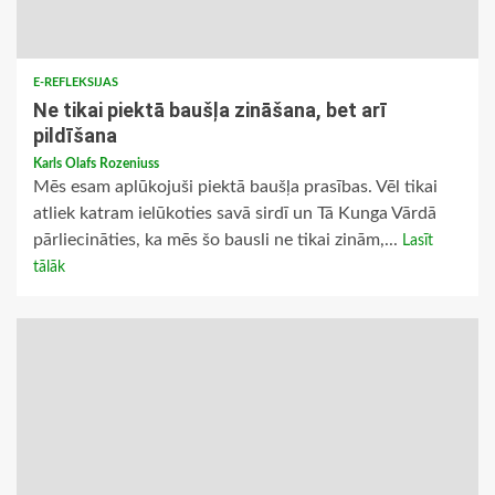
E-REFLEKSIJAS
Ne tikai piektā baušļa zināšana, bet arī
pildīšana
Karls Olafs Rozeniuss
Mēs esam aplūkojuši piektā baušļa prasības. Vēl tikai
atliek katram ielūkoties savā sirdī un Tā Kunga Vārdā
pārliecināties, ka mēs šo bausli ne tikai zinām,...
Lasīt
tālāk