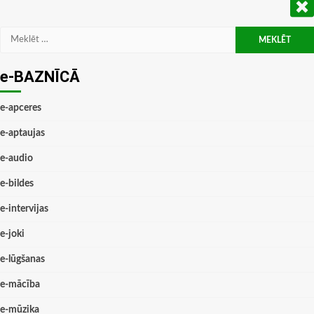
Meklēt:
e-BAZNĪCĀ
e-apceres
e-aptaujas
e-audio
e-bildes
e-intervijas
e-joki
e-lūgšanas
e-mācība
e-mūzika