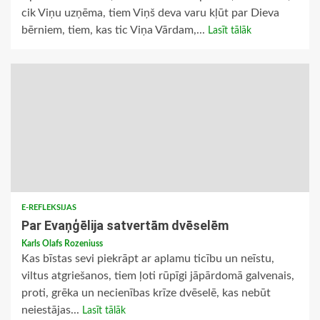
cik Viņu uzņēma, tiem Viņš deva varu kļūt par Dieva
bērniem, tiem, kas tic Viņa Vārdam,...
Lasīt tālāk
E-REFLEKSIJAS
Par Evaņģēlija satvertām dvēselēm
Karls Olafs Rozeniuss
Kas bīstas sevi piekrāpt ar aplamu ticību un neīstu,
viltus atgriešanos, tiem ļoti rūpīgi jāpārdomā galvenais,
proti, grēka un necienības krīze dvēselē, kas nebūt
neiestājas...
Lasīt tālāk