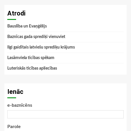
Atrodi
Bauslība un Evaņģēlijs
Baznīcas gada sprediķi vienuviet
Ilgi gaidītais latviešu sprediķu krājums
Lasāmviela ticības spēkam
Luteriskās ticības apliecības
Ienāc
e-baznīcēns
Parole