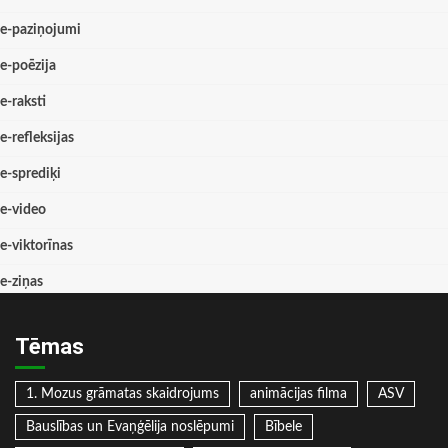
e-paziņojumi
e-poēzija
e-raksti
e-refleksijas
e-sprediķi
e-video
e-viktorīnas
e-ziņas
Tēmas
1. Mozus grāmatas skaidrojums
animācijas filma
ASV
Bauslības un Evaņģēlija noslēpumi
Bībele