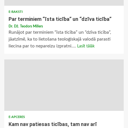
E-RAKSTI
Par terminiem “īsta ticība” un “dzīva ticība”
Dr. Dž. Teodors Millers
Runājot par terminiem “īsta ticība” un “dzīva ticība”,
jāatzīmē, ka to lietošana teoloģiskajā valodā parasti
liecina par to nepareizu izpratni....
Lasīt tālāk
E-APCERES
Kam nav patiesas ticības, tam nav arī