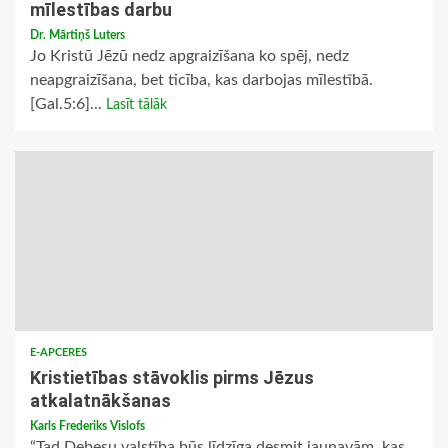
mīlestības darbu
Dr. Mārtiņš Luters
Jo Kristū Jēzū nedz apgraizīšana ko spēj, nedz
neapgraizīšana, bet ticība, kas darbojas mīlestībā.
[Gal.5:6]...
Lasīt tālāk
E-APCERES
Kristietības stāvoklis pirms Jēzus
atkalatnākšanas
Karls Frederiks Vislofs
“Tad Debesu valstība būs līdzīga desmit jaunavām, kas