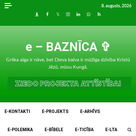
Skip
8. augusts, 2026
to
Draugiem
Facebook
Twitter
Instagram
LinkedIn
whatsapp
RSS
content
e – BAZNĪCA ✞
Grēka alga ir nāve, bet Dieva balva ir mūžīga dzīvība Kristū
Jēzū, mūsu Kungā.
E-KONTAKTI
E-PROJEKTS
E-ARHĪVS
E-POLEMIKA
E-BĪBELE
E-TICĪBA
E-LTA