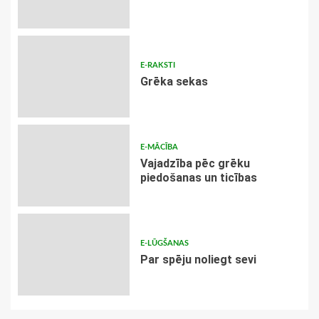
E-RAKSTI
Grēka sekas
E-MĀCĪBA
Vajadzība pēc grēku
piedošanas un ticības
E-LŪGŠANAS
Par spēju noliegt sevi