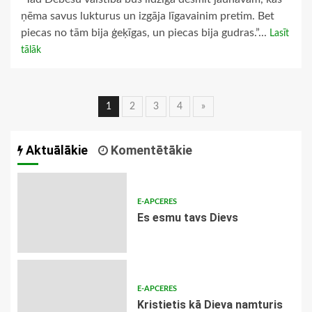
ņēma savus lukturus un izgāja līgavainim pretim. Bet
piecas no tām bija ģeķīgas, un piecas bija gudras.”...
Lasīt
tālāk
Ziņu
1
2
3
4
»
navigācija
Aktuālākie
Komentētākie
E-APCERES
Es esmu tavs Dievs
E-APCERES
Kristietis kā Dieva namturis