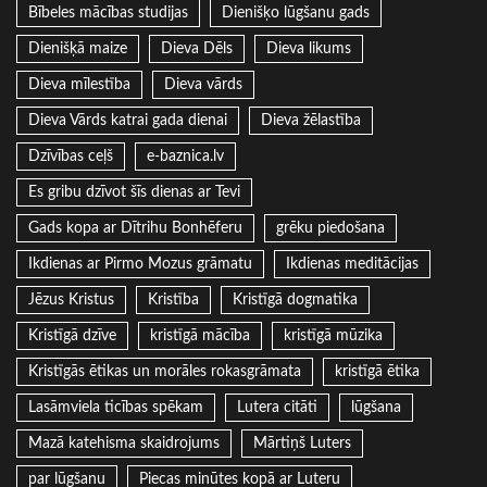
Bībeles mācības studijas
Dienišķo lūgšanu gads
Dienišķā maize
Dieva Dēls
Dieva likums
Dieva mīlestība
Dieva vārds
Dieva Vārds katrai gada dienai
Dieva žēlastība
Dzīvības ceļš
e-baznica.lv
Es gribu dzīvot šīs dienas ar Tevi
Gads kopa ar Dītrihu Bonhēferu
grēku piedošana
Ikdienas ar Pirmo Mozus grāmatu
Ikdienas meditācijas
Jēzus Kristus
Kristība
Kristīgā dogmatika
Kristīgā dzīve
kristīgā mācība
kristīgā mūzika
Kristīgās ētikas un morāles rokasgrāmata
kristīgā ētika
Lasāmviela ticības spēkam
Lutera citāti
lūgšana
Mazā katehisma skaidrojums
Mārtiņš Luters
par lūgšanu
Piecas minūtes kopā ar Luteru