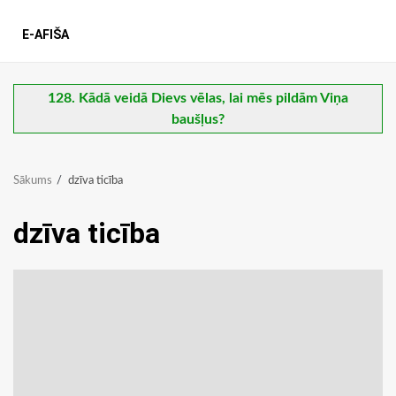
E-AFIŠA
128. Kādā veidā Dievs vēlas, lai mēs pildām Viņa
baušļus?
Sākums
dzīva ticība
dzīva ticība