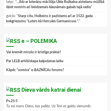
talyc
: “
…līdz ar luterāņu mācītāja Ulda Rožkalna aiziešanu mūžībā
šķiet nomiris arī beidzamais klausāmais gabals tajā radio
”
gviclo
: “
Starp citu, Holbeins ir pazīstams arī ar 1522. gada
kokgriezumu "Luters kā Hercules Germanicuss ".
”
e – POLEMIKA
Vai kremēt mirušo ir kristīga prakse?
Par LELB arhibīskapa kalpošanas laiku
Kāpēc "nomira" e-BAZNĪCAs forums?
Dieva vārds katrai dienai
Ps.25:5
Tu esi mans Dievs, kas palīdz. Uz Tevi es gaidu vienumēr.