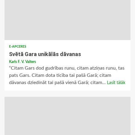
E-APCERES
Svētā Gara unikālās dāvanas
Karls F. V. Valters
“Citam Gars dod gudrības runu, citam atziņas runu, tas
pats Gars. Citam dota ticība tai pašā Garā; citam
dāvanas dziedināt tai pašā vienā Garā; citam...
Lasīt tālāk