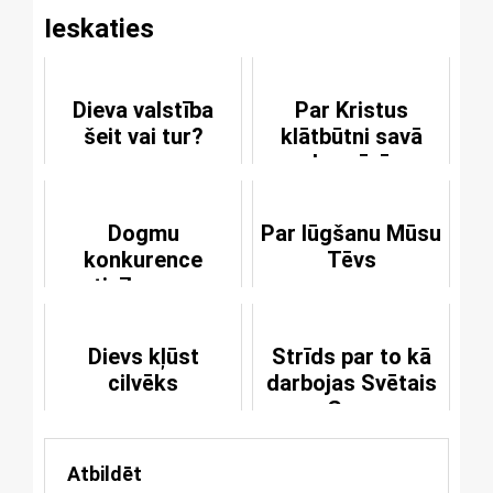
Ieskaties
Dieva valstība
Par Kristus
šeit vai tur?
klātbūtni savā
baznīcā
Dogmu
Par lūgšanu Mūsu
konkurence
Tēvs
ticības un
pieredzes
sadursmē
Dievs kļūst
Strīds par to kā
cilvēks
darbojas Svētais
Gars
Atbildēt