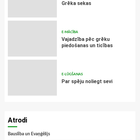
Grēka sekas
E-MĀCĪBA
Vajadzība pēc grēku
piedošanas un ticības
E-LŪGŠANAS
Par spēju noliegt sevi
Atrodi
Bauslība un Evaņģēlijs