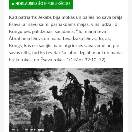
▶ NOKLAUSIES ŠO E-PUBLIKĀCIJU
Kad patriarhs Jēkabs bija mokās un bailēs no sava brāļa
Ēsava, ar savu saimi pārnākdams mājās, viņš lūdza To
Kungu pēc palīdzības, sacīdams: “Tu, mana tēva
Ābrahāma Dievs un mana tēva Īzāka Dievs, Tu, ak,
Kungs, kas esi sacījis man: atgriezies savā zemē un pie
savas cilts, tad Es tev darīšu labu.. Izglāb mani no mana
brāļa rokas, no Ēsava rokas..” (1.Moz.32:10, 12).