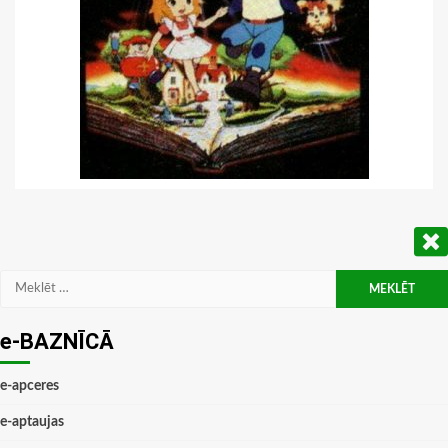
Meklēt:
e-BAZNĪCĀ
e-apceres
e-aptaujas