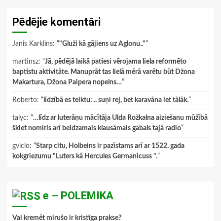
Pēdējie komentāri
Janis Karklins
: “
"Gluži kā gājiens uz Aglonu.."
”
martinsz
: “
Jā, pēdējā laikā patiesi vērojama liela reformēto
baptistu aktivitāte. Manuprāt tas lielā mērā varētu būt Džona
Makartura, Džona Paipera nopelns…
”
Roberto
: “
līdzībā es teiktu: .. suņi rej, bet karavāna iet tālāk.
”
talyc
: “
…līdz ar luterāņu mācītāja Ulda Rožkalna aiziešanu mūžībā
šķiet nomiris arī beidzamais klausāmais gabals tajā radio
”
gviclo
: “
Starp citu, Holbeins ir pazīstams arī ar 1522. gada
kokgriezumu "Luters kā Hercules Germanicuss ".
”
e – POLEMIKA
Vai kremēt mirušo ir kristīga prakse?