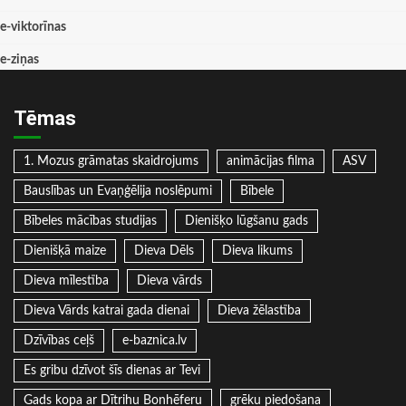
e-viktorīnas
e-ziņas
Tēmas
1. Mozus grāmatas skaidrojums
animācijas filma
ASV
Bauslības un Evaņģēlija noslēpumi
Bībele
Bībeles mācības studijas
Dienišķo lūgšanu gads
Dienišķā maize
Dieva Dēls
Dieva likums
Dieva mīlestība
Dieva vārds
Dieva Vārds katrai gada dienai
Dieva žēlastība
Dzīvības ceļš
e-baznica.lv
Es gribu dzīvot šīs dienas ar Tevi
Gads kopa ar Dītrihu Bonhēferu
grēku piedošana