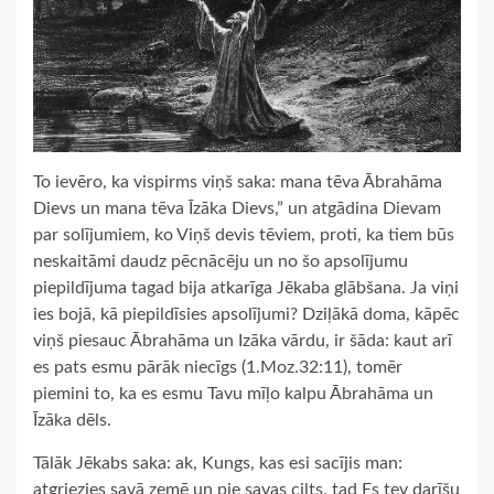
To ievēro, ka vispirms viņš saka: mana tēva Ābrahāma
Dievs un mana tēva Īzāka Dievs,” un atgādina Dievam
par solījumiem, ko Viņš devis tēviem, proti, ka tiem būs
neskaitāmi daudz pēcnācēju un no šo apsolījumu
piepildījuma tagad bija atkarīga Jēkaba glābšana. Ja viņi
ies bojā, kā piepildīsies apsolījumi? Dziļākā doma, kāpēc
viņš piesauc Ābrahāma un Izāka vārdu, ir šāda: kaut arī
es pats esmu pārāk niecīgs (1.Moz.32:11), tomēr
piemini to, ka es esmu Tavu mīļo kalpu Ābrahāma un
Īzāka dēls.
Tālāk Jēkabs saka: ak, Kungs, kas esi sacījis man:
atgriezies savā zemē un pie savas cilts, tad Es tev darīšu