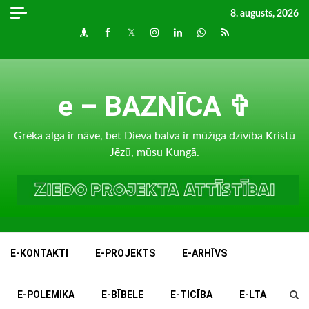
Skip
8. augusts, 2026
to
Draugiem
Facebook
Twitter
Instagram
LinkedIn
whatsapp
RSS
content
e – BAZNĪCA ✞
Grēka alga ir nāve, bet Dieva balva ir mūžīga dzīvība Kristū
Jēzū, mūsu Kungā.
E-KONTAKTI
E-PROJEKTS
E-ARHĪVS
E-POLEMIKA
E-BĪBELE
E-TICĪBA
E-LTA