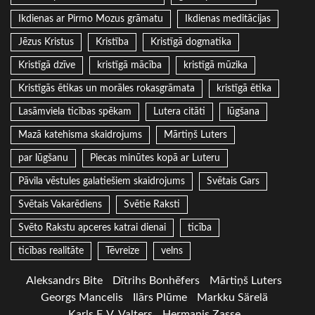
Ikdienas ar Pirmo Mozus grāmatu
Ikdienas meditācijas
Jēzus Kristus
Kristība
Kristīgā dogmatika
Kristīgā dzīve
kristīgā mācība
kristīgā mūzika
Kristīgās ētikas un morāles rokasgrāmata
kristīgā ētika
Lasāmviela ticības spēkam
Lutera citāti
lūgšana
Mazā katehisma skaidrojums
Mārtiņš Luters
par lūgšanu
Piecas minūtes kopā ar Luteru
Pāvila vēstules galatiešiem skaidrojums
Svētais Gars
Svētais Vakarēdiens
Svētie Raksti
Svēto Rakstu apceres katrai dienai
ticība
ticības realitāte
Tēvreize
velns
Aleksandrs Bite
Dītrihs Bonhēfers
Mārtiņš Luters
Georgs Mancelis
Ilārs Plūme
Markku Särelä
Karls F. V. Valters
Hermanis Zasse