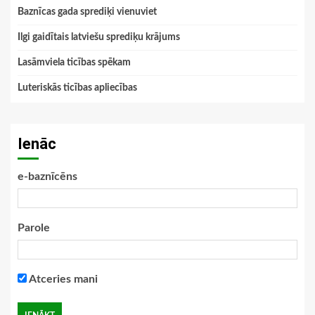
Baznīcas gada sprediķi vienuviet
Ilgi gaidītais latviešu sprediķu krājums
Lasāmviela ticības spēkam
Luteriskās ticības apliecības
Ienāc
e-baznīcēns
Parole
Atceries mani