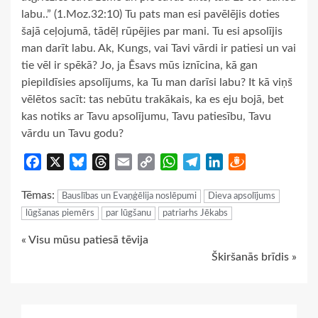
labu..” (1.Moz.32:10) Tu pats man esi pavēlējis doties
šajā ceļojumā, tādēļ rūpējies par mani. Tu esi apsolījis
man darīt labu. Ak, Kungs, vai Tavi vārdi ir patiesi un vai
tie vēl ir spēkā? Jo, ja Ēsavs mūs iznīcina, kā gan
piepildīsies apsolījums, ka Tu man darīsi labu? It kā viņš
vēlētos sacīt: tas nebūtu trakākais, ka es eju bojā, bet
kas notiks ar Tavu apsolījumu, Tavu patiesību, Tavu
vārdu un Tavu godu?
Facebook
X
Bluesky
Threads
Email
Copy
WhatsApp
Telegram
LinkedIn
Draugiem
Link
Tēmas:
Bauslības un Evaņģēlija noslēpumi
Dieva apsolījums
lūgšanas piemērs
par lūgšanu
patriarhs Jēkabs
Continue
« Visu mūsu patiesā tēvija
Škiršanās brīdis »
Reading