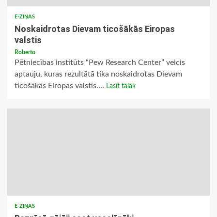
E-ZIŅAS
Noskaidrotas Dievam ticošākās Eiropas
valstis
Roberto
Pētniecības institūts “Pew Research Center” veicis
aptauju, kuras rezultātā tika noskaidrotas Dievam
ticošākās Eiropas valstis....
Lasīt tālāk
E-ZIŅAS