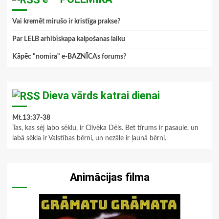
Vai kremēt mirušo ir kristīga prakse?
Par LELB arhibīskapa kalpošanas laiku
Kāpēc "nomira" e-BAZNĪCAs forums?
Dieva vārds katrai dienai
Mt.13:37-38
Tas, kas sēj labo sēklu, ir Cilvēka Dēls. Bet tīrums ir pasaule, un
labā sēkla ir Valstības bērni, un nezāle ir ļaunā bērni.
Animācijas filma