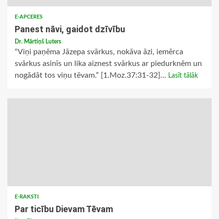
E-APCERES
Panest nāvi, gaidot dzīvību
Dr. Mārtiņš Luters
“Viņi paņēma Jāzepa svārkus, nokāva āzi, iemērca
svārkus asinīs un lika aiznest svārkus ar piedurknēm un
nogādāt tos viņu tēvam.” [1.Moz.37:31-32]...
Lasīt tālāk
E-RAKSTI
Par ticību Dievam Tēvam