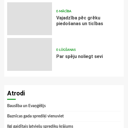
E-MĀCĪBA
Vajadzība pēc grēku
piedošanas un ticības
E-LŪGŠANAS
Par spēju noliegt sevi
Atrodi
Bauslība un Evaņģēlijs
Baznīcas gada sprediķi vienuviet
Ilgi gaidītais latviešu sprediķu krājums