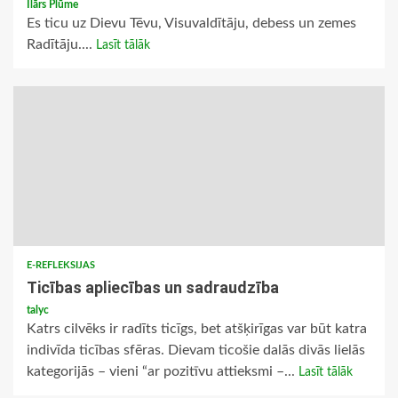
Ilārs Plūme
Es ticu uz Dievu Tēvu, Visuvaldītāju, debess un zemes
Radītāju....
Lasīt tālāk
E-REFLEKSIJAS
Ticības apliecības un sadraudzība
talyc
Katrs cilvēks ir radīts ticīgs, bet atšķirīgas var būt katra
indivīda ticības sfēras. Dievam ticošie dalās divās lielās
kategorijās – vieni “ar pozitīvu attieksmi –...
Lasīt tālāk