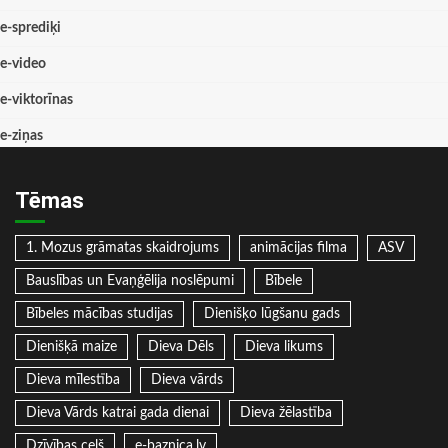
e-sprediķi
e-video
e-viktorīnas
e-ziņas
Tēmas
1. Mozus grāmatas skaidrojums
animācijas filma
ASV
Bauslības un Evaņģēlija noslēpumi
Bībele
Bībeles mācības studijas
Dienišķo lūgšanu gads
Dienišķā maize
Dieva Dēls
Dieva likums
Dieva mīlestība
Dieva vārds
Dieva Vārds katrai gada dienai
Dieva žēlastība
Dzīvības ceļš
e-baznica.lv