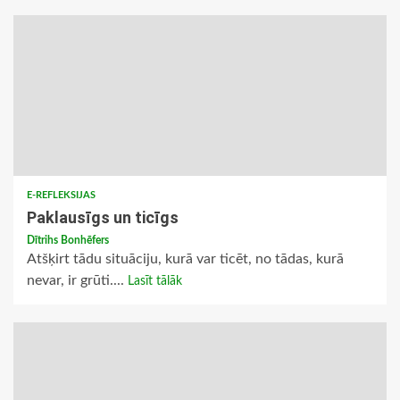
E-REFLEKSIJAS
Paklausīgs un ticīgs
Dītrihs Bonhēfers
Atšķirt tādu situāciju, kurā var ticēt, no tādas, kurā
nevar, ir grūti....
Lasīt tālāk