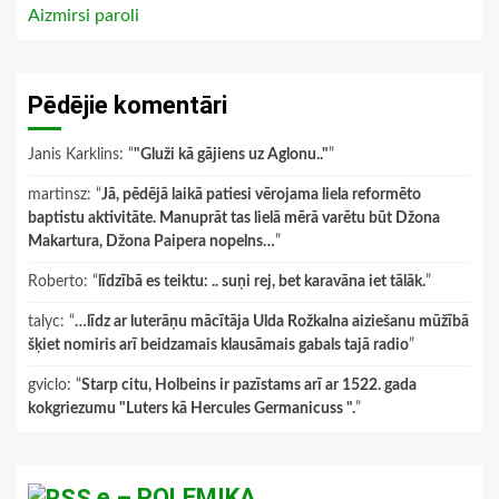
Aizmirsi paroli
Pēdējie komentāri
Janis Karklins
: “
"Gluži kā gājiens uz Aglonu.."
”
martinsz
: “
Jā, pēdējā laikā patiesi vērojama liela reformēto
baptistu aktivitāte. Manuprāt tas lielā mērā varētu būt Džona
Makartura, Džona Paipera nopelns…
”
Roberto
: “
līdzībā es teiktu: .. suņi rej, bet karavāna iet tālāk.
”
talyc
: “
…līdz ar luterāņu mācītāja Ulda Rožkalna aiziešanu mūžībā
šķiet nomiris arī beidzamais klausāmais gabals tajā radio
”
gviclo
: “
Starp citu, Holbeins ir pazīstams arī ar 1522. gada
kokgriezumu "Luters kā Hercules Germanicuss ".
”
e – POLEMIKA