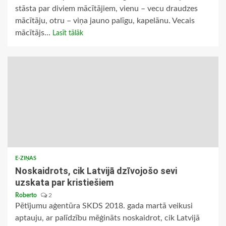
stāsta par diviem mācītājiem, vienu – vecu draudzes
mācītāju, otru – viņa jauno palīgu, kapelānu. Vecais
mācītājs...
Lasīt tālāk
E-ZIŅAS
Noskaidrots, cik Latvijā dzīvojošo sevi
uzskata par kristiešiem
Roberto
2
Pētījumu aģentūra SKDS 2018. gada martā veikusi
aptauju, ar palīdzību mēģināts noskaidrot, cik Latvijā