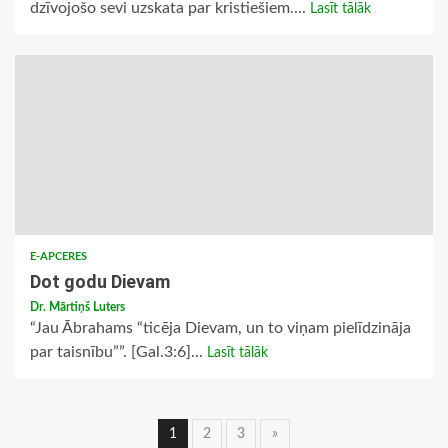
dzīvojošo sevi uzskata par kristiešiem....
Lasīt tālāk
E-APCERES
Dot godu Dievam
Dr. Mārtiņš Luters
“Jau Ābrahams “ticēja Dievam, un to viņam pielīdzināja
par taisnību””. [Gal.3:6]...
Lasīt tālāk
Ziņu
1
2
3
»