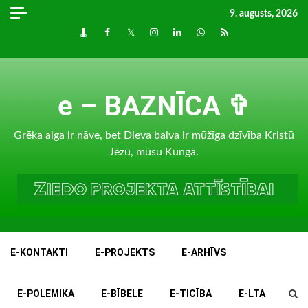
Skip
9. augusts, 2026
to
Draugiem
Facebook
Twitter
Instagram
LinkedIn
whatsapp
RSS
content
e – BAZNĪCA ✞
Grēka alga ir nāve, bet Dieva balva ir mūžīga dzīvība Kristū
Jēzū, mūsu Kungā.
E-KONTAKTI
E-PROJEKTS
E-ARHĪVS
E-POLEMIKA
E-BĪBELE
E-TICĪBA
E-LTA