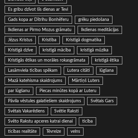
Es gribu dzīvot šīs dienas ar Tevi
Gads kopa ar Dītrihu Bonhēferu
grēku piedošana
Ikdienas ar Pirmo Mozus grāmatu
Ikdienas meditācijas
Jēzus Kristus
Kristība
Kristīgā dogmatika
Kristīgā dzīve
kristīgā mācība
kristīgā mūzika
Kristīgās ētikas un morāles rokasgrāmata
kristīgā ētika
Lasāmviela ticības spēkam
Lutera citāti
lūgšana
Mazā katehisma skaidrojums
Mārtiņš Luters
par lūgšanu
Piecas minūtes kopā ar Luteru
Pāvila vēstules galatiešiem skaidrojums
Svētais Gars
Svētais Vakarēdiens
Svētie Raksti
Svēto Rakstu apceres katrai dienai
ticība
ticības realitāte
Tēvreize
velns