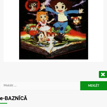
Meklēt:
e-BAZNĪCĀ