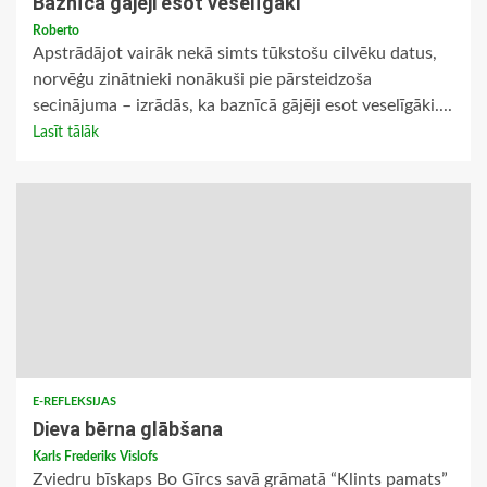
Baznīcā gājēji esot veselīgāki
Roberto
Apstrādājot vairāk nekā simts tūkstošu cilvēku datus,
norvēģu zinātnieki nonākuši pie pārsteidzoša
secinājuma – izrādās, ka baznīcā gājēji esot veselīgāki....
Lasīt tālāk
E-REFLEKSIJAS
Dieva bērna glābšana
Karls Frederiks Vislofs
Zviedru bīskaps Bo Gīrcs savā grāmatā “Klints pamats”