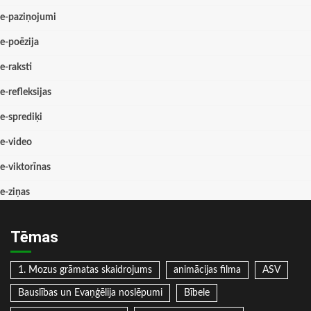
e-paziņojumi
e-poēzija
e-raksti
e-refleksijas
e-sprediķi
e-video
e-viktorīnas
e-ziņas
Tēmas
1. Mozus grāmatas skaidrojums
animācijas filma
ASV
Bauslības un Evaņģēlija noslēpumi
Bībele