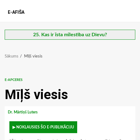
E-AFIŠA
25. Kas ir īsta mīlestība uz Dievu?
Sākums
Mīļš viesis
E-APCERES
Mīļš viesis
Dr. Mārtiņš Luters
▶ NOKLAUSIES ŠO E-PUBLIKĀCIJU