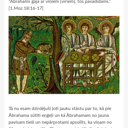
“Ābrahams gāja ar viņiem [vīriem], tos pavadīdams.”
[1.Moz.18:16-17]
Tā nu esam dzirdējuši ļoti jauku stāstu par to, kā pie
Ābrahama sūtīti eņģeļi un kā Ābrahamam no jauna
pavisam tieši un nepārprotami apsolīts, ka viņam no