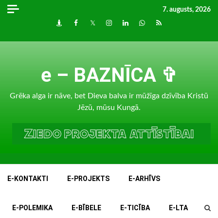
Skip
7. augusts, 2026
to
Draugiem
Facebook
Twitter
Instagram
LinkedIn
whatsapp
RSS
content
e – BAZNĪCA ✞
Grēka alga ir nāve, bet Dieva balva ir mūžīga dzīvība Kristū
Jēzū, mūsu Kungā.
E-KONTAKTI
E-PROJEKTS
E-ARHĪVS
E-POLEMIKA
E-BĪBELE
E-TICĪBA
E-LTA