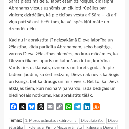
Sāras piedzims dēla. Tāpat esam dzirdējuši, cik laipni
Ābrahams viesus uzņēmis un cik ļoti rūpējies par
viņiem; dzirdējām, kā pie ticības vesta arī Sāra – kā arī
viņa pati sākusi ticēt tam, ka vēl spēs kļūt māte un
dzemdēt dēlu.
Kad nu ir aprakstīta šī neizsakāmā Dieva laipnība un
žēlastība, kāda parādīta Ābrahamam, seko bagātīgs,
varens Dieva žēlastības piemērs, no kura mācāmies, ka
Dievam tīkams upuris un kalpošana ir tur, kur Viņa
Vārds tiek uzklausīts, uzņemts un turēts godā. Jo pie
tādiem ļaudīm, kā šeit redzam, Dievs nāk nevis kā Soģis
un Kungs, bet kā draugs un mīļš viesis. Bet to, kā Dievs
atklājas tiem, kuri nicina Viņa Vārdu, rāda bēdīgais un
biedinošais notikums, kas aprakstīts tālāk.
Facebook
X
Bluesky
Threads
Email
Copy
WhatsApp
Telegram
LinkedIn
Draugiem
Link
Tēmas:
1. Mozus grāmatas skaidrojums
Dieva laipnība
Dieva
žēlastība
Ikdienas ar Pirmo Mozus grāmatu
kalpošana Dievam