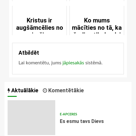
brīnumdarbus
saviem kungiem
Kristus ir
Ko mums
augšāmcēlies no
mācīties no tā, ka
mirušiem
šodien tik daudzi
vairs netic
Svētajiem
Atbildēt
Rakstiem?
Lai komentētu, jums
jāpiesakās
sistēmā.
Aktuālākie
Komentētākie
E-APCERES
Es esmu tavs Dievs