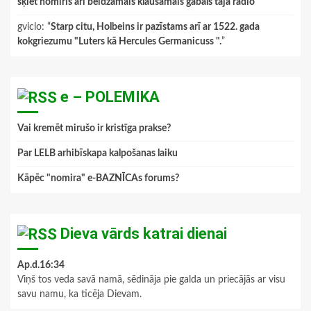
šķiet nomiris arī beidzamais klausāmais gabals tajā radio
”
gviclo
: “
Starp citu, Holbeins ir pazīstams arī ar 1522. gada
kokgriezumu "Luters kā Hercules Germanicuss ".
”
e – POLEMIKA
Vai kremēt mirušo ir kristīga prakse?
Par LELB arhibīskapa kalpošanas laiku
Kāpēc "nomira" e-BAZNĪCAs forums?
Dieva vārds katrai dienai
Ap.d.16:34
Viņš tos veda savā namā, sēdināja pie galda un priecājās ar visu
savu namu, ka ticēja Dievam.