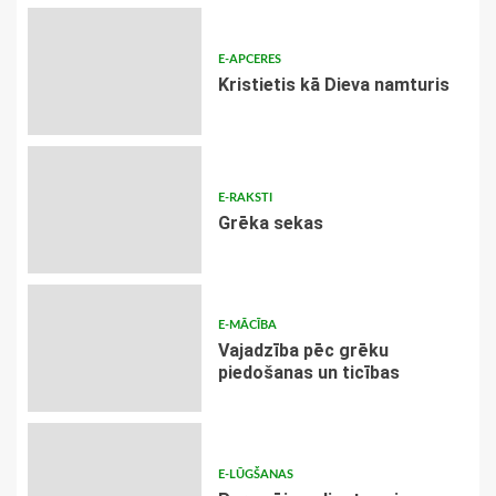
E-APCERES
Kristietis kā Dieva namturis
E-RAKSTI
Grēka sekas
E-MĀCĪBA
Vajadzība pēc grēku
piedošanas un ticības
E-LŪGŠANAS