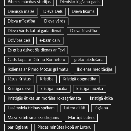
Bībeles mācības studijas
Dienišķo lūgšanu gads
Dienišķā maize
Dieva Dēls
Dieva likums
Dieva mīlestība
Dieva vārds
Dieva Vārds katrai gada dienai
Dieva žēlastība
Dzīvības ceļš
e-baznica.lv
Es gribu dzīvot šīs dienas ar Tevi
Gads kopa ar Dītrihu Bonhēferu
grēku piedošana
Ikdienas ar Pirmo Mozus grāmatu
Ikdienas meditācijas
Jēzus Kristus
Kristība
Kristīgā dogmatika
Kristīgā dzīve
kristīgā mācība
kristīgā mūzika
Kristīgās ētikas un morāles rokasgrāmata
kristīgā ētika
Lasāmviela ticības spēkam
Lutera citāti
lūgšana
Mazā katehisma skaidrojums
Mārtiņš Luters
par lūgšanu
Piecas minūtes kopā ar Luteru