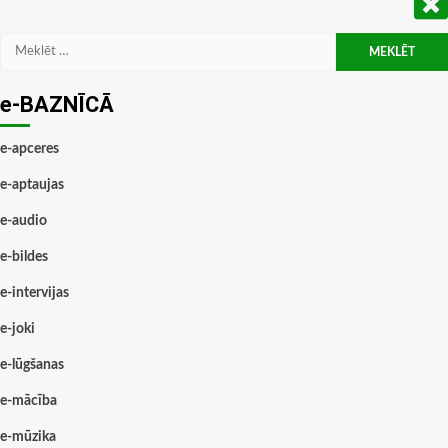
Meklēt:
e-BAZNĪCĀ
e-apceres
e-aptaujas
e-audio
e-bildes
e-intervijas
e-joki
e-lūgšanas
e-mācība
e-mūzika