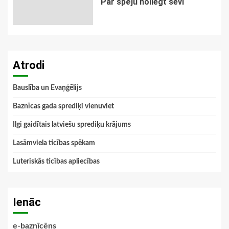
Par spēju noliegt sevi
Atrodi
Bauslība un Evaņģēlijs
Baznīcas gada sprediķi vienuviet
Ilgi gaidītais latviešu sprediķu krājums
Lasāmviela ticības spēkam
Luteriskās ticības apliecības
Ienāc
e-baznīcēns