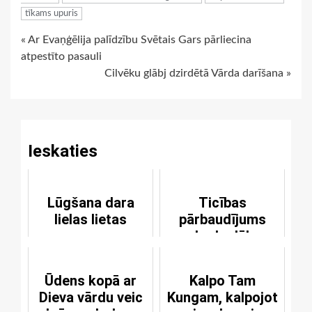
tīkams upuris
Continue
« Ar Evaņģēlija palīdzību Svētais Gars pārliecina
atpestīto pasauli
Reading
Cilvēku glābj dzirdētā Vārda darīšana »
Ieskaties
Lūgšana dara
Ticības
lielas lietas
pārbaudījums
bada dēļ
Ūdens kopā ar
Kalpo Tam
Dieva vārdu veic
Kungam, kalpojot