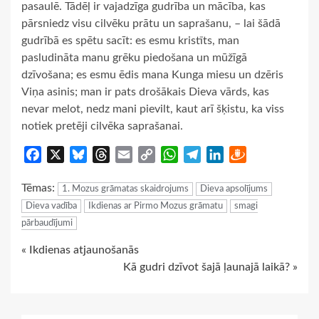
pasaulē. Tādēļ ir vajadzīga gudrība un mācība, kas
pārsniedz visu cilvēku prātu un saprašanu, – lai šādā
gudrībā es spētu sacīt: es esmu kristīts, man
pasludināta manu grēku piedošana un mūžīgā
dzīvošana; es esmu ēdis mana Kunga miesu un dzēris
Viņa asinis; man ir pats drošākais Dieva vārds, kas
nevar melot, nedz mani pievilt, kaut arī šķistu, ka viss
notiek pretēji cilvēka saprašanai.
Facebook
X
Bluesky
Threads
Email
Copy
WhatsApp
Telegram
LinkedIn
Draugiem
Link
Tēmas:
1. Mozus grāmatas skaidrojums
Dieva apsolījums
Dieva vadība
Ikdienas ar Pirmo Mozus grāmatu
smagi
pārbaudījumi
Continue
« Ikdienas atjaunošanās
Kā gudri dzīvot šajā ļaunajā laikā? »
Reading