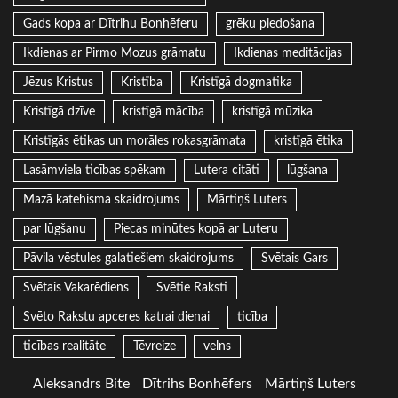
Gads kopa ar Dītrihu Bonhēferu
grēku piedošana
Ikdienas ar Pirmo Mozus grāmatu
Ikdienas meditācijas
Jēzus Kristus
Kristība
Kristīgā dogmatika
Kristīgā dzīve
kristīgā mācība
kristīgā mūzika
Kristīgās ētikas un morāles rokasgrāmata
kristīgā ētika
Lasāmviela ticības spēkam
Lutera citāti
lūgšana
Mazā katehisma skaidrojums
Mārtiņš Luters
par lūgšanu
Piecas minūtes kopā ar Luteru
Pāvila vēstules galatiešiem skaidrojums
Svētais Gars
Svētais Vakarēdiens
Svētie Raksti
Svēto Rakstu apceres katrai dienai
ticība
ticības realitāte
Tēvreize
velns
Aleksandrs Bite
Dītrihs Bonhēfers
Mārtiņš Luters