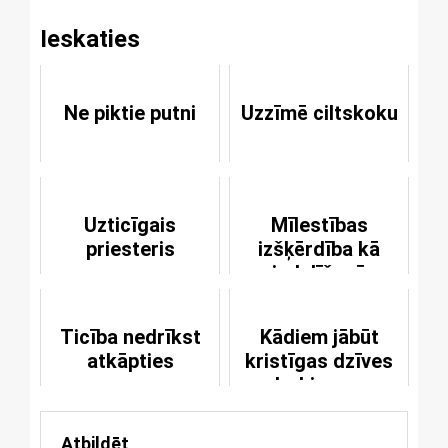
Ieskaties
Ne piktie putni
Uzzīmē ciltskoku
Uzticīgais
Mīlestības
priesteris
izšķērdība kā
piedalīšanās
Kristus ciešanu
noslēpumā
Ticība nedrīkst
Kādiem jābūt
atkāpties
kristīgas dzīves
darbiem un
augļiem
Atbildēt