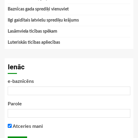
Baznīcas gada sprediķi vienuviet
Ilgi gaidītais latviešu sprediķu krājums
Lasāmviela ticības spēkam
Luteriskās ticības apliecības
Ienāc
e-baznīcēns
Parole
Atceries mani