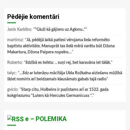
Pēdējie komentāri
Janis Karklins
: “
"Gluži kā gājiens uz Aglonu.."
”
martinsz
: “
Jā, pēdējā laikā patiesi vērojama liela reformēto
baptistu aktivitāte. Manuprāt tas lielā mērā varētu būt Džona
Makartura, Džona Paipera nopelns…
”
Roberto
: “
līdzībā es teiktu: .. suņi rej, bet karavāna iet tālāk.
”
talyc
: “
…līdz ar luterāņu mācītāja Ulda Rožkalna aiziešanu mūžībā
šķiet nomiris arī beidzamais klausāmais gabals tajā radio
”
gviclo
: “
Starp citu, Holbeins ir pazīstams arī ar 1522. gada
kokgriezumu "Luters kā Hercules Germanicuss ".
”
e – POLEMIKA