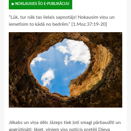
▶ NOKLAUSIES ŠO E-PUBLIKĀCIJU
“Lūk, tur nāk tas lielais sapņotājs! Nokausim viņu un
iemetīsim to kādā no bedrēm.” [1.Moz.37:19-20]
Jēkabs un viņa dēls Jāzeps tiek ļoti smagi pārbaudīti un
apgrūtināti; šķiet, viņiem viss noticis pretēji Dieva