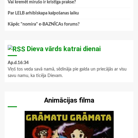
Vai kremēt mirušo ir kristīga prakse?
Par LELB arhibīskapa kalpošanas laiku
Kāpēc "nomira" e-BAZNĪCAs forums?
Dieva vārds katrai dienai
Ap.d.16:34
Viņš tos veda savā namā, sēdināja pie galda un priecājās ar visu
savu namu, ka ticēja Dievam.
Animācijas filma