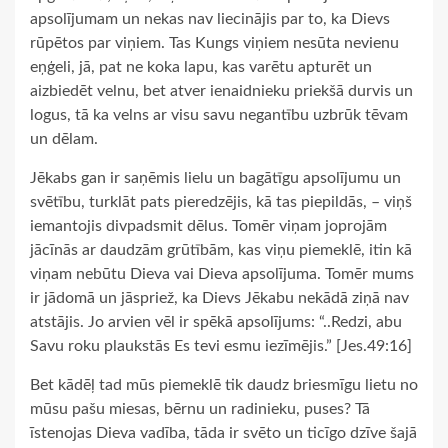
apsolījumam un nekas nav liecinājis par to, ka Dievs
rūpētos par viņiem. Tas Kungs viņiem nesūta nevienu
eņģeli, jā, pat ne koka lapu, kas varētu apturēt un
aizbiedēt velnu, bet atver ienaidnieku priekšā durvis un
logus, tā ka velns ar visu savu negantību uzbrūk tēvam
un dēlam.
Jēkabs gan ir saņēmis lielu un bagātīgu apsolījumu un
svētību, turklāt pats pieredzējis, kā tas piepildās, – viņš
iemantojis divpadsmit dēlus. Tomēr viņam joprojām
jācīnās ar daudzām grūtībām, kas viņu piemeklē, itin kā
viņam nebūtu Dieva vai Dieva apsolījuma. Tomēr mums
ir jādomā un jāspriež, ka Dievs Jēkabu nekādā ziņā nav
atstājis. Jo arvien vēl ir spēkā apsolījums: “..Redzi, abu
Savu roku plaukstās Es tevi esmu iezīmējis.” [Jes.49:16]
Bet kādēļ tad mūs piemeklē tik daudz briesmīgu lietu no
mūsu pašu miesas, bērnu un radinieku, puses? Tā
īstenojas Dieva vadība, tāda ir svēto un ticīgo dzīve šajā