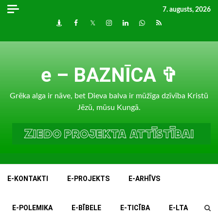
Skip
7. augusts, 2026
to
Draugiem
Facebook
Twitter
Instagram
LinkedIn
whatsapp
RSS
content
e – BAZNĪCA ✞
Grēka alga ir nāve, bet Dieva balva ir mūžīga dzīvība Kristū
Jēzū, mūsu Kungā.
E-KONTAKTI
E-PROJEKTS
E-ARHĪVS
E-POLEMIKA
E-BĪBELE
E-TICĪBA
E-LTA