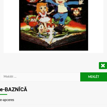
Meklēt:
e-BAZNĪCĀ
e-apceres