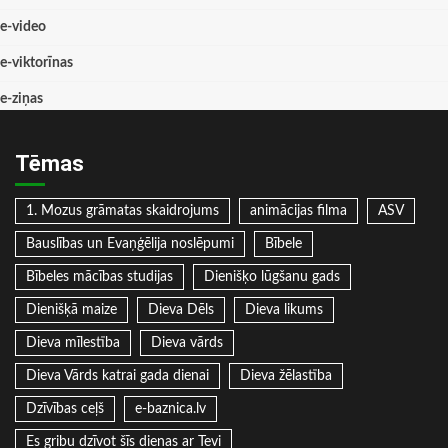
e-video
e-viktorīnas
e-ziņas
Tēmas
1. Mozus grāmatas skaidrojums
animācijas filma
ASV
Bauslības un Evaņģēlija noslēpumi
Bībele
Bībeles mācības studijas
Dienišķo lūgšanu gads
Dienišķā maize
Dieva Dēls
Dieva likums
Dieva mīlestība
Dieva vārds
Dieva Vārds katrai gada dienai
Dieva žēlastība
Dzīvības ceļš
e-baznica.lv
Es gribu dzīvot šīs dienas ar Tevi