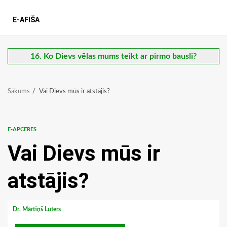
E-AFIŠA
16. Ko Dievs vēlas mums teikt ar pirmo bausli?
Sākums
Vai Dievs mūs ir atstājis?
E-APCERES
Vai Dievs mūs ir
atstājis?
Dr. Mārtiņš Luters