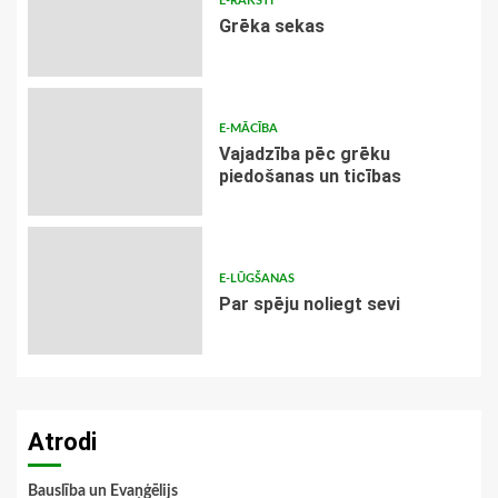
E-RAKSTI
Grēka sekas
E-MĀCĪBA
Vajadzība pēc grēku
piedošanas un ticības
E-LŪGŠANAS
Par spēju noliegt sevi
Atrodi
Bauslība un Evaņģēlijs