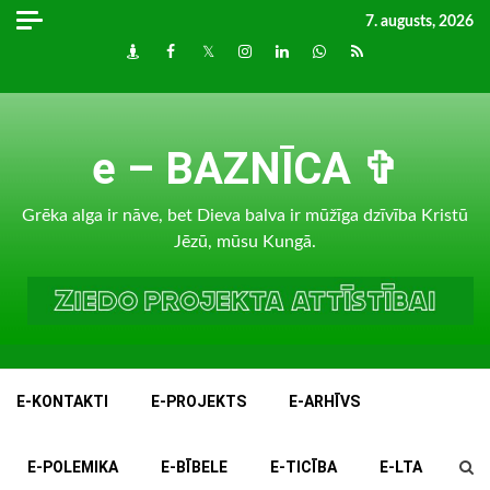
Skip
7. augusts, 2026
to
Draugiem
Facebook
Twitter
Instagram
LinkedIn
whatsapp
RSS
content
e – BAZNĪCA ✞
Grēka alga ir nāve, bet Dieva balva ir mūžīga dzīvība Kristū
Jēzū, mūsu Kungā.
E-KONTAKTI
E-PROJEKTS
E-ARHĪVS
E-POLEMIKA
E-BĪBELE
E-TICĪBA
E-LTA