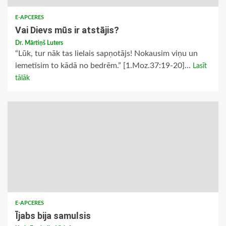
E-APCERES
Vai Dievs mūs ir atstājis?
Dr. Mārtiņš Luters
“Lūk, tur nāk tas lielais sapņotājs! Nokausim viņu un
iemetīsim to kādā no bedrēm.” [1.Moz.37:19-20]...
Lasīt
tālāk
E-APCERES
Ījabs bija samulsis