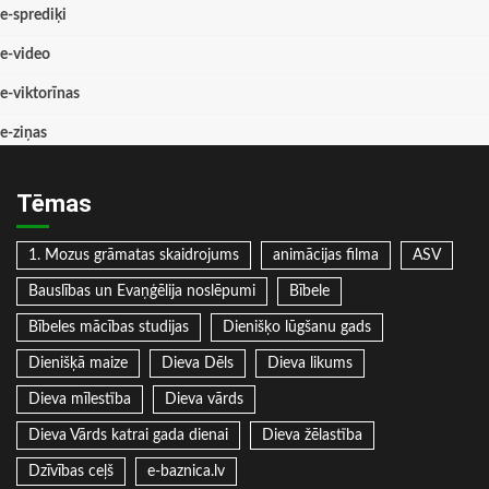
e-sprediķi
e-video
e-viktorīnas
e-ziņas
Tēmas
1. Mozus grāmatas skaidrojums
animācijas filma
ASV
Bauslības un Evaņģēlija noslēpumi
Bībele
Bībeles mācības studijas
Dienišķo lūgšanu gads
Dienišķā maize
Dieva Dēls
Dieva likums
Dieva mīlestība
Dieva vārds
Dieva Vārds katrai gada dienai
Dieva žēlastība
Dzīvības ceļš
e-baznica.lv