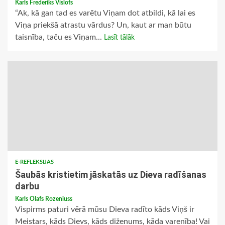
Karls Frederiks Vislofs
“Ak, kā gan tad es varētu Viņam dot atbildi, kā lai es
Viņa priekšā atrastu vārdus? Un, kaut ar man būtu
taisnība, taču es Viņam...
Lasīt tālāk
E-REFLEKSIJAS
Šaubās kristietim jāskatās uz Dieva radīšanas
darbu
Karls Olafs Rozeniuss
Vispirms paturi vērā mūsu Dieva radīto kāds Viņš ir
Meistars, kāds Dievs, kāds diženums, kāda varenība! Vai