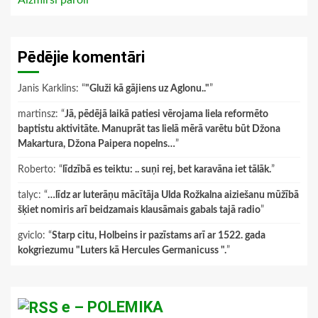
Aizmirsi paroli
Pēdējie komentāri
Janis Karklins
: “
"Gluži kā gājiens uz Aglonu.."
”
martinsz
: “
Jā, pēdējā laikā patiesi vērojama liela reformēto
baptistu aktivitāte. Manuprāt tas lielā mērā varētu būt Džona
Makartura, Džona Paipera nopelns…
”
Roberto
: “
līdzībā es teiktu: .. suņi rej, bet karavāna iet tālāk.
”
talyc
: “
…līdz ar luterāņu mācītāja Ulda Rožkalna aiziešanu mūžībā
šķiet nomiris arī beidzamais klausāmais gabals tajā radio
”
gviclo
: “
Starp citu, Holbeins ir pazīstams arī ar 1522. gada
kokgriezumu "Luters kā Hercules Germanicuss ".
”
e – POLEMIKA