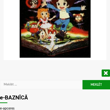
Meklēt:
e-BAZNĪCĀ
e-apceres