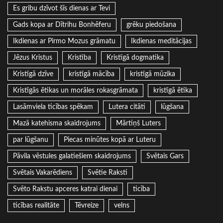
Es gribu dzīvot šīs dienas ar Tevi
Gads kopa ar Dītrihu Bonhēferu
grēku piedošana
Ikdienas ar Pirmo Mozus grāmatu
Ikdienas meditācijas
Jēzus Kristus
Kristība
Kristīgā dogmatika
Kristīgā dzīve
kristīgā mācība
kristīgā mūzika
Kristīgās ētikas un morāles rokasgrāmata
kristīgā ētika
Lasāmviela ticības spēkam
Lutera citāti
lūgšana
Mazā katehisma skaidrojums
Mārtiņš Luters
par lūgšanu
Piecas minūtes kopā ar Luteru
Pāvila vēstules galatiešiem skaidrojums
Svētais Gars
Svētais Vakarēdiens
Svētie Raksti
Svēto Rakstu apceres katrai dienai
ticība
ticības realitāte
Tēvreize
velns