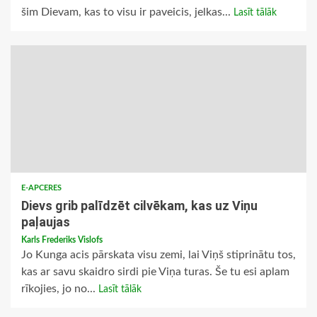
šim Dievam, kas to visu ir paveicis, jelkas...
Lasīt tālāk
E-APCERES
Dievs grib palīdzēt cilvēkam, kas uz Viņu
paļaujas
Karls Frederiks Vislofs
Jo Kunga acis pārskata visu zemi, lai Viņš stiprinātu tos,
kas ar savu skaidro sirdi pie Viņa turas. Še tu esi aplam
rīkojies, jo no...
Lasīt tālāk