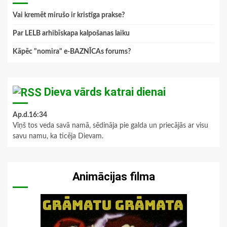
Vai kremēt mirušo ir kristīga prakse?
Par LELB arhibīskapa kalpošanas laiku
Kāpēc "nomira" e-BAZNĪCAs forums?
Dieva vārds katrai dienai
Ap.d.16:34
Viņš tos veda savā namā, sēdināja pie galda un priecājās ar visu
savu namu, ka ticēja Dievam.
Animācijas filma