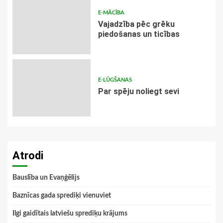
E-MĀCĪBA
Vajadzība pēc grēku
piedošanas un ticības
E-LŪGŠANAS
Par spēju noliegt sevi
Atrodi
Bauslība un Evaņģēlijs
Baznīcas gada sprediķi vienuviet
Ilgi gaidītais latviešu sprediķu krājums