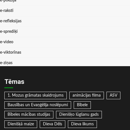
e-poēzija
e-raksti
e-refleksijas
e-sprediķi
e-video
e-viktorīnas
e-ziņas
Tēmas
1. Mozus grāmatas skaidrojums
animācijas filma
ASV
Bauslības un Evaņģēlija noslēpumi
Bībele
Bībeles mācības studijas
Dienišķo lūgšanu gads
Dienišķā maize
Dieva Dēls
Dieva likums