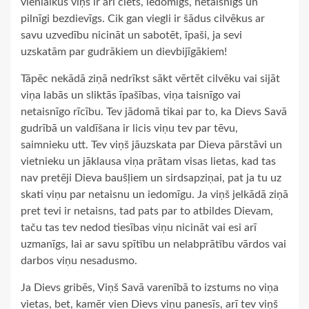
vienlaikus viņš ir arī ciets, iedomīgs, netaisnīgs un
pilnīgi bezdievīgs. Cik gan viegli ir šādus cilvēkus ar
savu uzvedību nicināt un sabotēt, īpaši, ja sevi
uzskatām par gudrākiem un dievbijīgākiem!
Tāpēc nekādā ziņā nedrīkst sākt vērtēt cilvēku vai sijāt
viņa labās un sliktās īpašības, viņa taisnīgo vai
netaisnīgo rīcību. Tev jādomā tikai par to, ka Dievs Savā
gudrībā un valdīšana ir licis viņu tev par tēvu,
saimnieku utt. Tev viņš jāuzskata par Dieva pārstāvi un
vietnieku un jāklausa viņa prātam visas lietas, kad tas
nav pretēji Dieva baušļiem un sirdsapziņai, pat ja tu uz
skati viņu par netaisnu un iedomīgu. Ja viņš jelkādā ziņā
pret tevi ir netaisns, tad pats par to atbildes Dievam,
taču tas tev nedod tiesības viņu nicināt vai esi arī
uzmanīgs, lai ar savu spītību un nelabprātību vārdos vai
darbos viņu nesadusmo.
Ja Dievs gribēs, Viņš Savā varenībā to izstums no viņa
vietas, bet, kamēr vien Dievs viņu panesīs, arī tev viņš