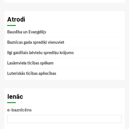
Atrodi
Bauslība un Evaņģēlijs
Baznīcas gada sprediķi vienuviet
Ilgi gaidītais latviešu sprediķu krājums
Lasāmviela ticības spēkam
Luteriskās ticības apliecības
Ienāc
e-baznīcēns