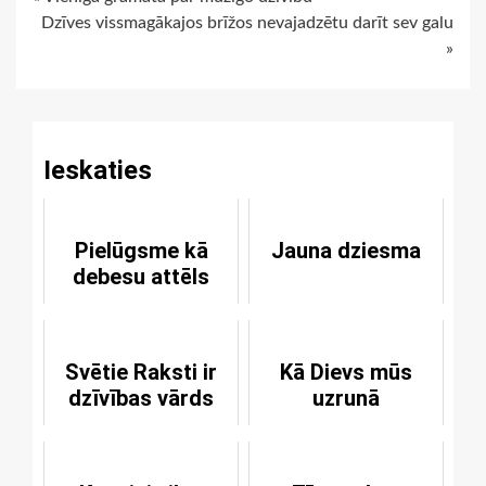
Continue
Dzīves vissmagākajos brīžos nevajadzētu darīt sev galu
Reading
»
Ieskaties
Pielūgsme kā
Jauna dziesma
debesu attēls
Svētie Raksti ir
Kā Dievs mūs
dzīvības vārds
uzrunā