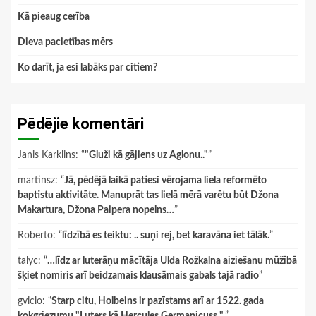
Kā pieaug cerība
Dieva pacietības mērs
Ko darīt, ja esi labāks par citiem?
Pēdējie komentāri
Janis Karklins
: “
"Gluži kā gājiens uz Aglonu.."
”
martinsz
: “
Jā, pēdējā laikā patiesi vērojama liela reformēto
baptistu aktivitāte. Manuprāt tas lielā mērā varētu būt Džona
Makartura, Džona Paipera nopelns…
”
Roberto
: “
līdzībā es teiktu: .. suņi rej, bet karavāna iet tālāk.
”
talyc
: “
…līdz ar luterāņu mācītāja Ulda Rožkalna aiziešanu mūžībā
šķiet nomiris arī beidzamais klausāmais gabals tajā radio
”
gviclo
: “
Starp citu, Holbeins ir pazīstams arī ar 1522. gada
kokgriezumu "Luters kā Hercules Germanicuss ".
”