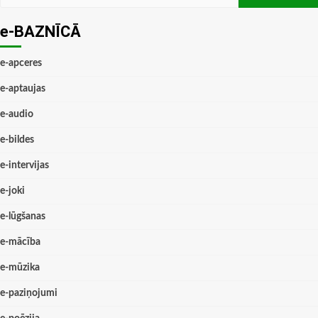
e-BAZNĪCĀ
e-apceres
e-aptaujas
e-audio
e-bildes
e-intervijas
e-joki
e-lūgšanas
e-mācība
e-mūzika
e-paziņojumi