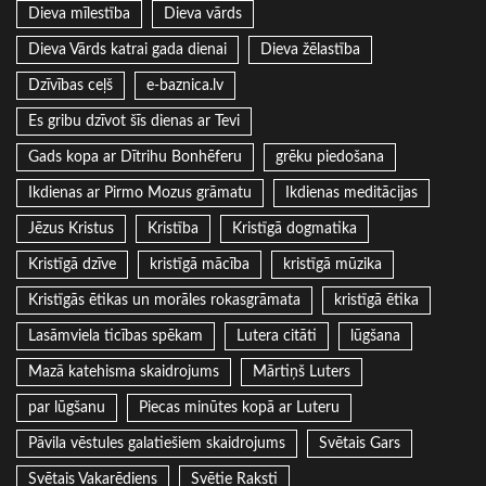
Dieva mīlestība
Dieva vārds
Dieva Vārds katrai gada dienai
Dieva žēlastība
Dzīvības ceļš
e-baznica.lv
Es gribu dzīvot šīs dienas ar Tevi
Gads kopa ar Dītrihu Bonhēferu
grēku piedošana
Ikdienas ar Pirmo Mozus grāmatu
Ikdienas meditācijas
Jēzus Kristus
Kristība
Kristīgā dogmatika
Kristīgā dzīve
kristīgā mācība
kristīgā mūzika
Kristīgās ētikas un morāles rokasgrāmata
kristīgā ētika
Lasāmviela ticības spēkam
Lutera citāti
lūgšana
Mazā katehisma skaidrojums
Mārtiņš Luters
par lūgšanu
Piecas minūtes kopā ar Luteru
Pāvila vēstules galatiešiem skaidrojums
Svētais Gars
Svētais Vakarēdiens
Svētie Raksti