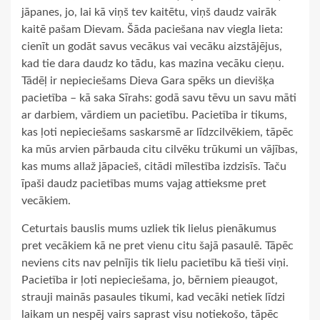
jāpanes, jo, lai kā viņš tev kaitētu, viņš daudz vairāk
kaitē pašam Dievam. Šāda paciešana nav viegla lieta:
cienīt un godāt savus vecākus vai vecāku aizstājējus,
kad tie dara daudz ko tādu, kas mazina vecāku cieņu.
Tādēļ ir nepieciešams Dieva Gara spēks un dievišķa
pacietība – kā saka Sīrahs: godā savu tēvu un savu māti
ar darbiem, vārdiem un pacietību. Pacietība ir tikums,
kas ļoti nepieciešams saskarsmē ar līdzcilvēkiem, tāpēc
ka mūs arvien pārbauda citu cilvēku trūkumi un vājības,
kas mums allaž jāpacieš, citādi mīlestība izdzisīs. Taču
īpaši daudz pacietības mums vajag attieksme pret
vecākiem.
Ceturtais bauslis mums uzliek tik lielus pienākumus
pret vecākiem kā ne pret vienu citu šajā pasaulē. Tāpēc
neviens cits nav pelnījis tik lielu pacietību kā tieši viņi.
Pacietība ir ļoti nepieciešama, jo, bērniem pieaugot,
strauji mainās pasaules tikumi, kad vecāki netiek līdzi
laikam un nespēj vairs saprast visu notiekošo, tāpēc