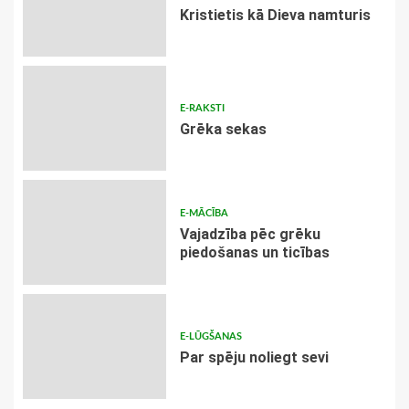
Kristietis kā Dieva namturis
E-RAKSTI
Grēka sekas
E-MĀCĪBA
Vajadzība pēc grēku
piedošanas un ticības
E-LŪGŠANAS
Par spēju noliegt sevi