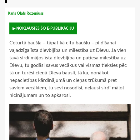
Karls Olafs Rozeniuss
▶ NOKLAUSIES ŠO E-PUBLIKĀCIJU
Ceturtā baušļa – tāpat kā citu baušļu – pildīšanai
vajadzīga īsta dievbijība un mīlestība uz Dievu. Ja vien
tavā sirdī mājos īsta dievbijība un patiesa mīlestība uz
Dievu, tu godāsi savus vecākus vai vismaz tieksies pēc
tā un turēsi cieņā Dieva bausli, tā ka, nonākot
nepacietības kārdinājumā un cieņas trūkumā pret
saviem vecākiem, tu sevi nosodīsi, neļausi sirdī mājot
nicinājumam un to apkarosi.