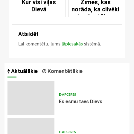
Kur visi viļas
Zīmes, kas
Dievā
norāda, ka cilvēki
atrodas tālu no
žēlastības
Atbildēt
Lai komentētu, jums
jāpiesakās
sistēmā.
Aktuālākie
Komentētākie
E-APCERES
Es esmu tavs Dievs
E-APCERES