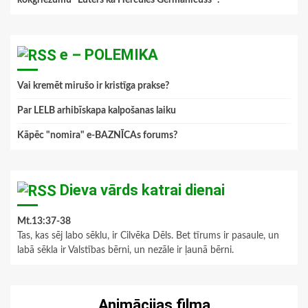
e – POLEMIKA
Vai kremēt mirušo ir kristīga prakse?
Par LELB arhibīskapa kalpošanas laiku
Kāpēc "nomira" e-BAZNĪCAs forums?
Dieva vārds katrai dienai
Mt.13:37-38
Tas, kas sēj labo sēklu, ir Cilvēka Dēls. Bet tīrums ir pasaule, un
labā sēkla ir Valstības bērni, un nezāle ir ļaunā bērni.
Animācijas filma