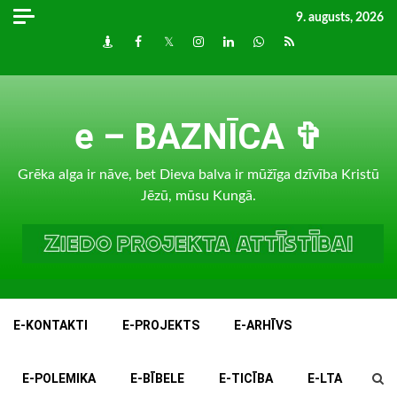
Skip
9. augusts, 2026
to
Draugiem
Facebook
Twitter
Instagram
LinkedIn
whatsapp
RSS
content
e – BAZNĪCA ✞
Grēka alga ir nāve, bet Dieva balva ir mūžīga dzīvība Kristū
Jēzū, mūsu Kungā.
E-KONTAKTI
E-PROJEKTS
E-ARHĪVS
E-POLEMIKA
E-BĪBELE
E-TICĪBA
E-LTA