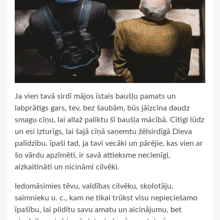
Ja vien tavā sirdī mājos īstais baušļu pamats un
labprātīgs gars, tev, bez šaubām, būs jāizcīna daudz
smagu cīņu, lai allaž paliktu šī baušļa mācībā. Cītīgi lūdz
un esi izturīgs, lai šajā cīņā saņemtu žēlsirdīgā Dieva
palīdzību. īpaši tad, ja tavi vecāki un pārējie, kas vien ar
šo vārdu apzīmēti, ir savā attieksme necienīgi,
aizkaitināti un nicināmi cilvēki.
Iedomāsimies tēvu, valdības cilvēku, skolotāju,
saimnieku u. c., kam ne tikai trūkst visu nepieciešamo
īpašību, lai pildītu savu amatu un aicinājumu, bet