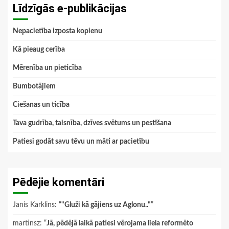
Līdzīgās e-publikācijas
Nepacietība izposta kopienu
Kā pieaug cerība
Mērenība un pieticība
Bumbotājiem
Ciešanas un ticība
Tava gudrība, taisnība, dzīves svētums un pestīšana
Patiesi godāt savu tēvu un māti ar pacietību
Pēdējie komentāri
Janis Karklins
: “
"Gluži kā gājiens uz Aglonu.."
”
martinsz
: “
Jā, pēdējā laikā patiesi vērojama liela reformēto