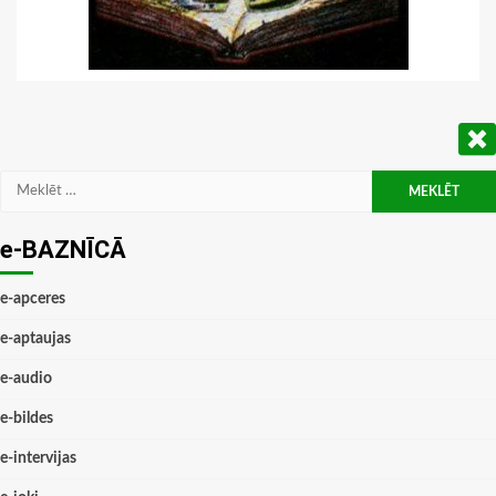
Meklēt:
e-BAZNĪCĀ
e-apceres
e-aptaujas
e-audio
e-bildes
e-intervijas