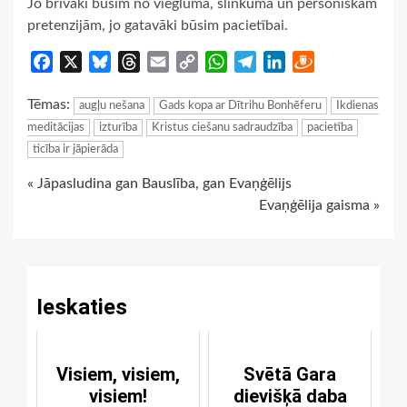
Jo brīvāki būsim no viegluma, slinkuma un personiskām
pretenzijām, jo ​​gatavāki būsim pacietībai.
Facebook
X
Bluesky
Threads
Email
Copy
WhatsApp
Telegram
LinkedIn
Draugiem
Link
Tēmas:
augļu nešana
Gads kopa ar Dītrihu Bonhēferu
Ikdienas
meditācijas
izturība
Kristus ciešanu sadraudzība
pacietība
ticība ir jāpierāda
Continue
« Jāpasludina gan Bauslība, gan Evaņģēlijs
Evaņģēlija gaisma »
Reading
Ieskaties
Visiem, visiem,
Svētā Gara
visiem!
dievišķā daba