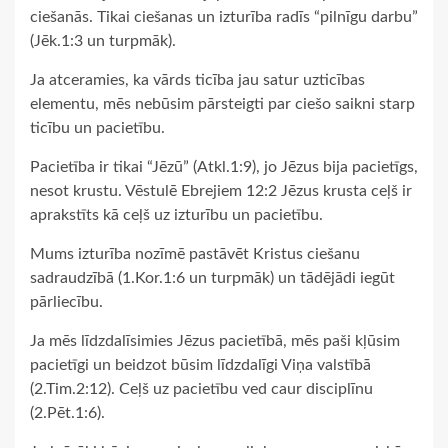
ciešanās. Tikai ciešanas un izturība radīs “pilnīgu darbu”
(Jēk.​​1:3 un turpmāk).
Ja atceramies, ka vārds ticība jau satur uzticības
elementu, mēs nebūsim pārsteigti par ciešo saikni starp
ticību un pacietību.
Pacietība ir tikai “Jēzū” (Atkl.1:9), jo Jēzus bija pacietīgs,
nesot krustu. Vēstulē Ebrejiem 12:2 Jēzus krusta ceļš ir
aprakstīts kā ceļš uz izturību un pacietību.
Mums izturība nozīmē pastāvēt Kristus ciešanu
sadraudzībā (1.Kor.1:6 un turpmāk) un tādējādi iegūt
pārliecību.
Ja mēs līdzdalīsimies Jēzus pacietībā, mēs paši kļūsim
pacietīgi un beidzot būsim līdzdalīgi Viņa valstībā
(2.Tim.2:12). Ceļš uz pacietību ved caur disciplīnu
(2.Pēt.1:6).