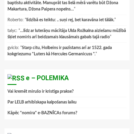
baptistu aktivitāte. Manuprāt tas lielā mērā varētu būt Džona
Makartura, Džona Paipera nopelns…
”
Roberto
: “
līdzībā es teiktu: .. suņi rej, bet karavāna iet tālāk.
”
talyc
: “
…līdz ar luterāņu mācītāja Ulda Rožkalna aiziešanu mūžībā
šķiet nomiris arī beidzamais klausāmais gabals tajā radio
”
gviclo
: “
Starp citu, Holbeins ir pazīstams arī ar 1522. gada
kokgriezumu "Luters kā Hercules Germanicuss ".
”
e – POLEMIKA
Vai kremēt mirušo ir kristīga prakse?
Par LELB arhibīskapa kalpošanas laiku
Kāpēc "nomira" e-BAZNĪCAs forums?