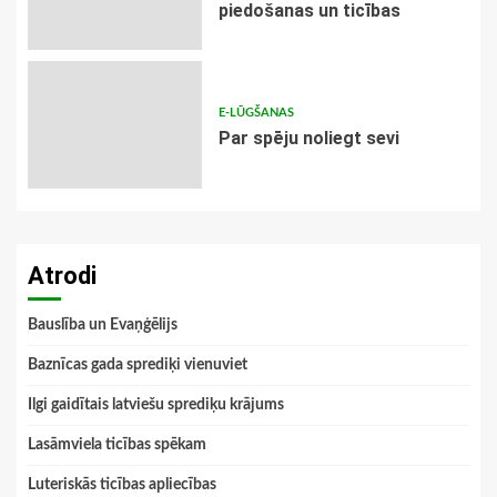
piedošanas un ticības
E-LŪGŠANAS
Par spēju noliegt sevi
Atrodi
Bauslība un Evaņģēlijs
Baznīcas gada sprediķi vienuviet
Ilgi gaidītais latviešu sprediķu krājums
Lasāmviela ticības spēkam
Luteriskās ticības apliecības