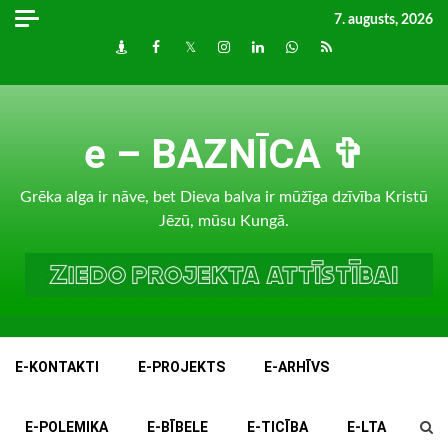
Skip
7. augusts, 2026
to
Draugiem
Facebook
Twitter
Instagram
LinkedIn
whatsapp
RSS
content
e – BAZNĪCA ✞
Grēka alga ir nāve, bet Dieva balva ir mūžīga dzīvība Kristū
Jēzū, mūsu Kungā.
E-KONTAKTI
E-PROJEKTS
E-ARHĪVS
E-POLEMIKA
E-BĪBELE
E-TICĪBA
E-LTA