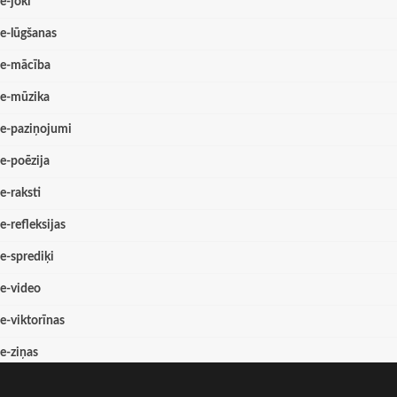
e-joki
e-lūgšanas
e-mācība
e-mūzika
e-paziņojumi
e-poēzija
e-raksti
e-refleksijas
e-sprediķi
e-video
e-viktorīnas
e-ziņas