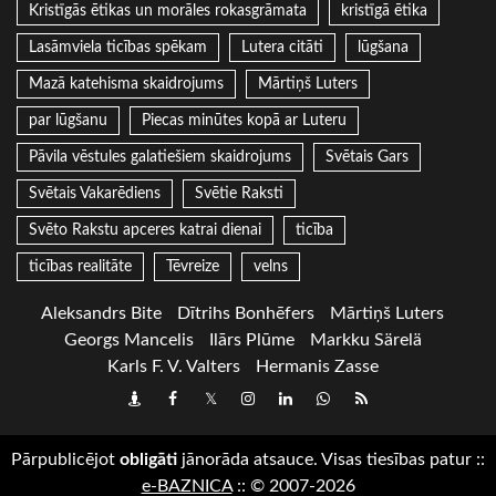
Kristīgās ētikas un morāles rokasgrāmata
kristīgā ētika
Lasāmviela ticības spēkam
Lutera citāti
lūgšana
Mazā katehisma skaidrojums
Mārtiņš Luters
par lūgšanu
Piecas minūtes kopā ar Luteru
Pāvila vēstules galatiešiem skaidrojums
Svētais Gars
Svētais Vakarēdiens
Svētie Raksti
Svēto Rakstu apceres katrai dienai
ticība
ticības realitāte
Tēvreize
velns
Aleksandrs Bite
Dītrihs Bonhēfers
Mārtiņš Luters
Georgs Mancelis
Ilārs Plūme
Markku Särelä
Karls F. V. Valters
Hermanis Zasse
Draugiem
Facebook
Twitter
Instagram
LinkedIn
whatsapp
RSS
Pārpublicējot
obligāti
jānorāda atsauce. Visas tiesības patur
::
e-BAZNICA
::
© 2007-2026