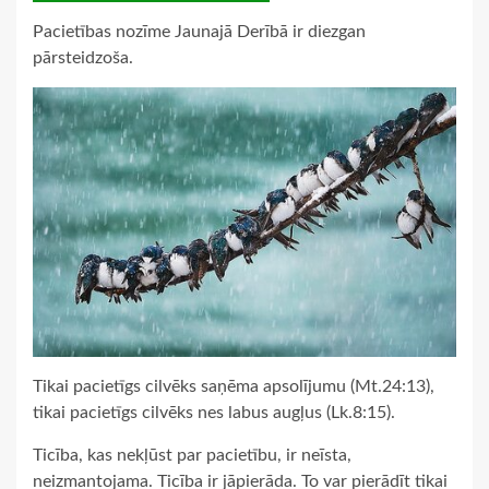
Pacietības nozīme Jaunajā Derībā ir diezgan
pārsteidzoša.
Tikai pacietīgs cilvēks saņēma apsolījumu (Mt.24:13),
tikai pacietīgs cilvēks nes labus augļus (Lk.8:15).
Ticība, kas nekļūst par pacietību, ir neīsta,
neizmantojama. Ticība ir jāpierāda. To var pierādīt tikai