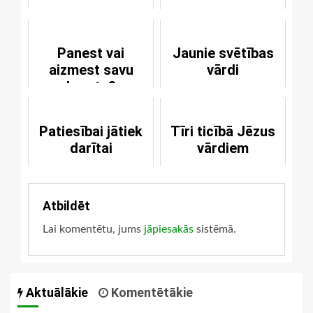
Panest vai
Jaunie svētības
aizmest savu
vārdi
krustu?
Patiesībai jātiek
Tīri ticībā Jēzus
darītai
vārdiem
Atbildēt
Lai komentētu, jums
jāpiesakās
sistēmā.
Aktuālākie
Komentētākie