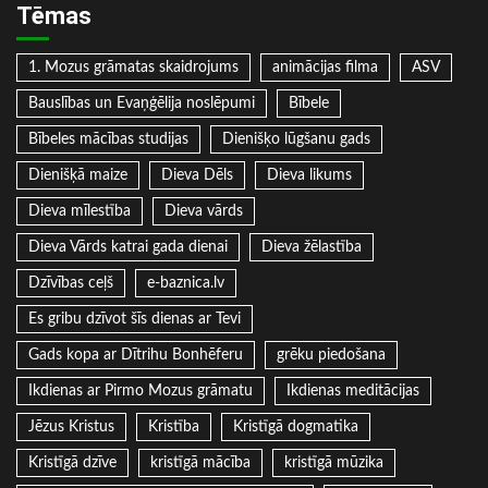
Tēmas
1. Mozus grāmatas skaidrojums
animācijas filma
ASV
Bauslības un Evaņģēlija noslēpumi
Bībele
Bībeles mācības studijas
Dienišķo lūgšanu gads
Dienišķā maize
Dieva Dēls
Dieva likums
Dieva mīlestība
Dieva vārds
Dieva Vārds katrai gada dienai
Dieva žēlastība
Dzīvības ceļš
e-baznica.lv
Es gribu dzīvot šīs dienas ar Tevi
Gads kopa ar Dītrihu Bonhēferu
grēku piedošana
Ikdienas ar Pirmo Mozus grāmatu
Ikdienas meditācijas
Jēzus Kristus
Kristība
Kristīgā dogmatika
Kristīgā dzīve
kristīgā mācība
kristīgā mūzika