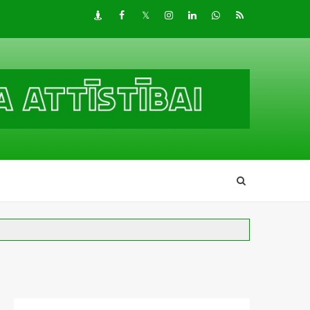
Draugiem
Facebook
Twitter
Instagram
LinkedIn
whatsapp
RSS