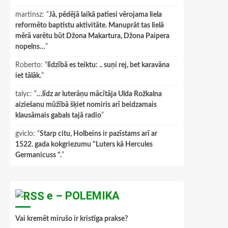
martinsz
: “
Jā, pēdējā laikā patiesi vērojama liela
reformēto baptistu aktivitāte. Manuprāt tas lielā
mērā varētu būt Džona Makartura, Džona Paipera
nopelns…
”
Roberto
: “
līdzībā es teiktu: .. suņi rej, bet karavāna
iet tālāk.
”
talyc
: “
…līdz ar luterāņu mācītāja Ulda Rožkalna
aiziešanu mūžībā šķiet nomiris arī beidzamais
klausāmais gabals tajā radio
”
gviclo
: “
Starp citu, Holbeins ir pazīstams arī ar
1522. gada kokgriezumu "Luters kā Hercules
Germanicuss ".
”
e – POLEMIKA
Vai kremēt mirušo ir kristīga prakse?