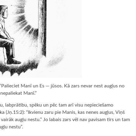
): “Palieciet Manī un Es — jūsos. Kā zars nevar nest augļus no
a nepaliekat Manī.”
bu, labprātību, spēku un pēc tam arī visu nepieciešamo
a (Jņ.15:2): “Ikvienu zaru pie Manis, kas nenes augļus, Viņš
o vairāk augļu nestu.” Jo labais zars vēl nav pavisam tīrs un tam
ugļu nestu”.