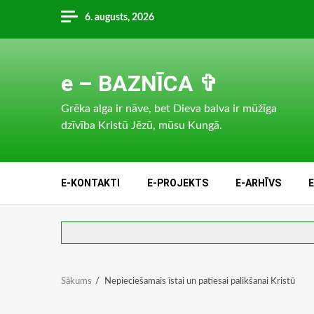
Skip
6. augusts, 2026
to
content
e – BAZNĪCA ✞
Grēka alga ir nāve, bet Dieva balva ir mūžīga
dzīvība Kristū Jēzū, mūsu Kungā.
E-KONTAKTI
E-PROJEKTS
E-ARHĪVS
Sākums
Nepieciešamais īstai un patiesai palikšanai Kristū