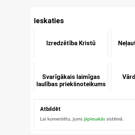
Reading
Ieskaties
Izredzētība Kristū
Neļau
Svarīgākais laimīgas
Vārd
laulības priekšnoteikums
Atbildēt
Lai komentētu, jums
jāpiesakās
sistēmā.