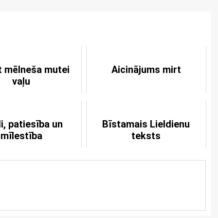
t mēlneša mutei
Aicinājums mirt
vaļu
i, patiesība un
Bīstamais Lieldienu
mīlestība
teksts