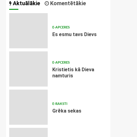
Aktuālākie
Komentētākie
E-APCERES
Es esmu tavs Dievs
E-APCERES
Kristietis kā Dieva
namturis
E-RAKSTI
Grēka sekas