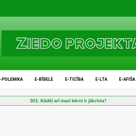
E-POLEMIKA
E-BĪBELE
E-TICĪBA
E-LTA
E-AFIŠA
301. Kādēļ arī mazi bērni ir jākrista?