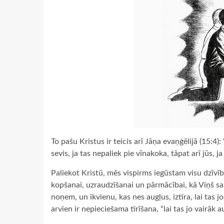
To pašu Kristus ir teicis arī Jāņa evaņģēlijā (15:4
sevis, ja tas nepaliek pie vīnakoka, tāpat arī jūs, j
Paliekot Kristū, mēs vispirms iegūstam visu dzīvī
kopšanai, uzraudzīšanai un pārmācībai, kā Viņš sak
noņem, un ikvienu, kas nes augļus, iztīra, lai tas j
arvien ir nepieciešama tīrīšana, “lai tas jo vairāk a