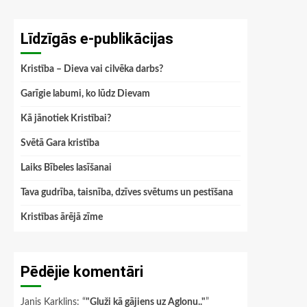
Līdzīgās e-publikācijas
Kristība – Dieva vai cilvēka darbs?
Garīgie labumi, ko lūdz Dievam
Kā jānotiek Kristībai?
Svētā Gara kristība
Laiks Bībeles lasīšanai
Tava gudrība, taisnība, dzīves svētums un pestīšana
Kristības ārējā zīme
Pēdējie komentāri
Janis Karklins
: “
"Gluži kā gājiens uz Aglonu.."
”