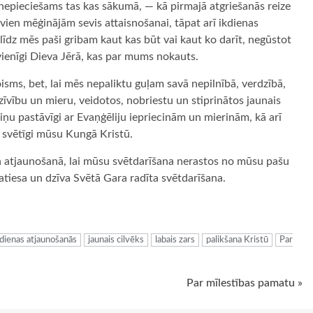
r nepieciešams tas kas sākumā, — kā pirmajā atgriešanās reize
vien mēģinājām sevis attaisnošanai, tāpat arī ikdienas
īdz mēs paši gribam kaut kas būt vai kaut ko darīt, negūstot
ienīgi Dieva Jērā, kas par mums nokauts.
oisms, bet, lai mēs nepaliktu guļam savā nepilnībā, verdzībā,
zīvību un mieru, veidotos, nobriestu un stiprinātos jaunais
ziņu pastāvīgi ar Evaņģēliju iepriecinām un mierinām, kā arī
n svētīgi mūsu Kungā Kristū.
 un atjaunošanā, lai mūsu svētdarīšana nerastos no mūsu pašu
atiesa un dzīva Svētā Gara radīta svētdarīšana.
ugiem
kdienas atjaunošanās
jaunais cilvēks
labais zars
palikšana Kristū
Par
Par mīlestības pamatu »