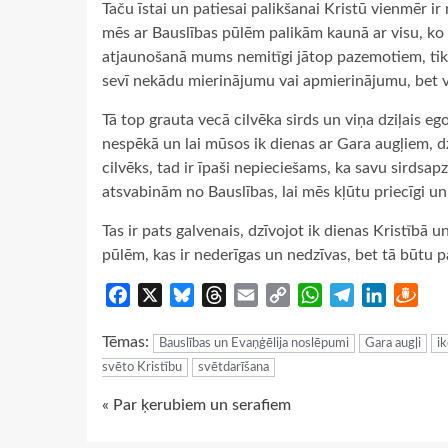
Taču īstai un patiesai palikšanai Kristū vienmēr i
mēs ar Bauslības pūlēm palikām kaunā ar visu, ko 
atjaunošanā mums nemitīgi jātop pazemotiem, tikl
sevī nekādu mierinājumu vai apmierinājumu, bet v
Tā top grauta vecā cilvēka sirds un viņa dziļais eg
nespēkā un lai mūsos ik dienas ar Gara augļiem, d
cilvēks, tad ir īpaši nepieciešams, ka savu sirdsap
atsvabinām no Bauslības, lai mēs kļūtu priecīgi u
Tas ir pats galvenais, dzīvojot ik dienas Kristībā
pūlēm, kas ir nederīgas un nedzīvas, bet tā būtu p
Facebook
X
Bluesky
Threads
Email
Copy
WhatsApp
Telegram
LinkedIn
Dra
Link
Tēmas:
Bauslības un Evaņģēlija noslēpumi
Gara augļi
i
svēto Kristību
svētdarīšana
Continue
« Par ķerubiem un serafiem