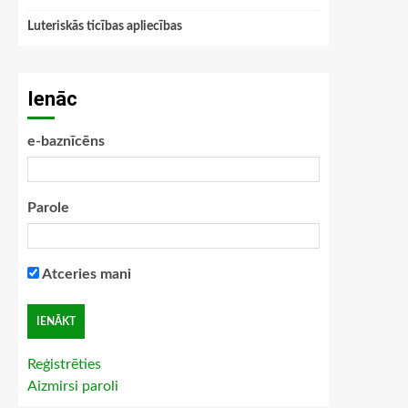
Luteriskās ticības apliecības
Ienāc
e-baznīcēns
Parole
Atceries mani
Reģistrēties
Aizmirsi paroli