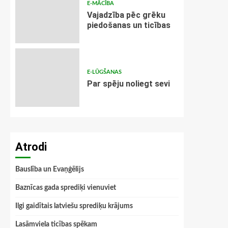
E-MĀCĪBA
Vajadzība pēc grēku
piedošanas un ticības
E-LŪGŠANAS
Par spēju noliegt sevi
Atrodi
Bauslība un Evaņģēlijs
Baznīcas gada sprediķi vienuviet
Ilgi gaidītais latviešu sprediķu krājums
Lasāmviela ticības spēkam