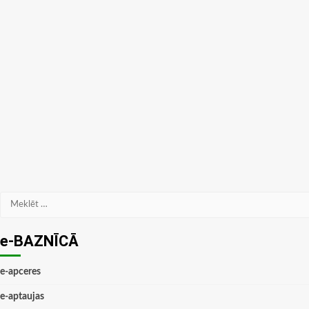
Meklēt:
e-BAZNĪCĀ
e-apceres
e-aptaujas