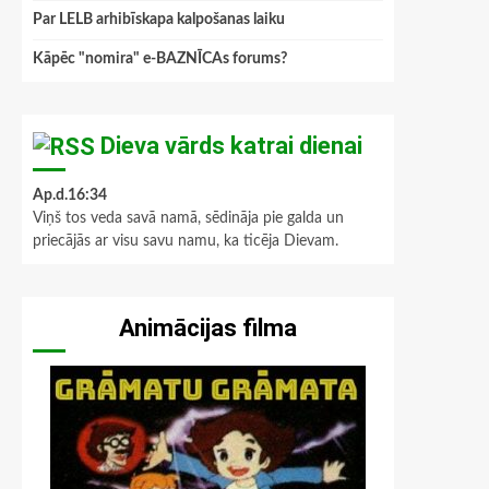
Par LELB arhibīskapa kalpošanas laiku
Kāpēc "nomira" e-BAZNĪCAs forums?
Dieva vārds katrai dienai
Ap.d.16:34
Viņš tos veda savā namā, sēdināja pie galda un
priecājās ar visu savu namu, ka ticēja Dievam.
Animācijas filma