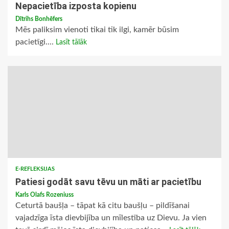
Nepacietība izposta kopienu
Dītrihs Bonhēfers
Mēs paliksim vienoti tikai tik ilgi, kamēr būsim
pacietīgi....
Lasīt tālāk
E-REFLEKSIJAS
Patiesi godāt savu tēvu un māti ar pacietību
Karls Olafs Rozeniuss
Ceturtā baušļa – tāpat kā citu baušļu – pildīšanai
vajadzīga īsta dievbijība un mīlestība uz Dievu. Ja vien