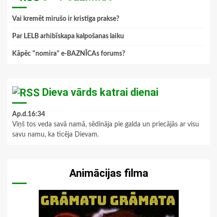
Vai kremēt mirušo ir kristīga prakse?
Par LELB arhibīskapa kalpošanas laiku
Kāpēc "nomira" e-BAZNĪCAs forums?
Dieva vārds katrai dienai
Ap.d.16:34
Viņš tos veda savā namā, sēdināja pie galda un priecājās ar visu
savu namu, ka ticēja Dievam.
Animācijas filma