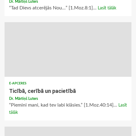
Dr. Mārtiņš Luters
“Tad Dievs atcerējās Nou…” [1.Moz.8:1]...
Lasīt tālāk
E-APCERES
Ticībā, cerībā un pacietībā
Dr. Mārtiņš Luters
“Piemini mani, kad tev labi klāsies.” [1.Moz.40:14]...
Lasīt
tālāk