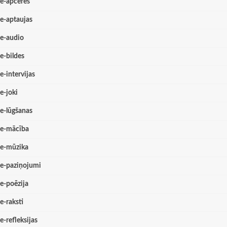
e-apceres
e-aptaujas
e-audio
e-bildes
e-intervijas
e-joki
e-lūgšanas
e-mācība
e-mūzika
e-paziņojumi
e-poēzija
e-raksti
e-refleksijas