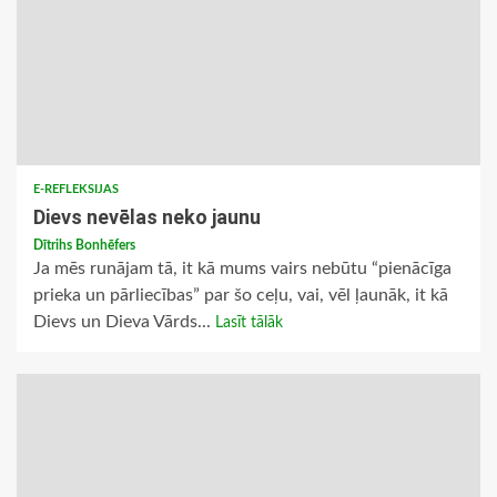
E-REFLEKSIJAS
Dievs nevēlas neko jaunu
Dītrihs Bonhēfers
Ja mēs runājam tā, it kā mums vairs nebūtu “pienācīga
prieka un pārliecības” par šo ceļu, vai, vēl ļaunāk, it kā
Dievs un Dieva Vārds...
Lasīt tālāk