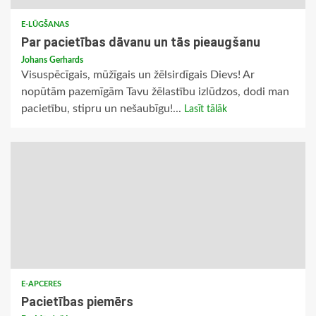
E-LŪGŠANAS
Par pacietības dāvanu un tās pieaugšanu
Johans Gerhards
Visuspēcīgais, mūžīgais un žēlsirdīgais Dievs! Ar
nopūtām pazemīgām Tavu žēlastību izlūdzos, dodi man
pacietību, stipru un nešaubīgu!...
Lasīt tālāk
E-APCERES
Pacietības piemērs