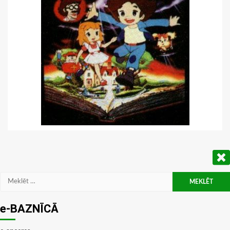
Meklēt:
e-BAZNĪCĀ