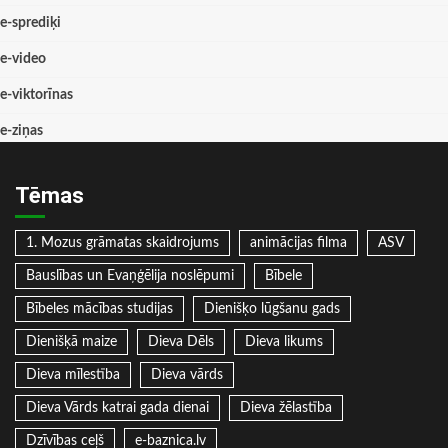
e-sprediķi
e-video
e-viktorīnas
e-ziņas
Tēmas
1. Mozus grāmatas skaidrojums
animācijas filma
ASV
Bauslības un Evaņģēlija noslēpumi
Bībele
Bībeles mācības studijas
Dienišķo lūgšanu gads
Dienišķā maize
Dieva Dēls
Dieva likums
Dieva mīlestība
Dieva vārds
Dieva Vārds katrai gada dienai
Dieva žēlastība
Dzīvības ceļš
e-baznica.lv