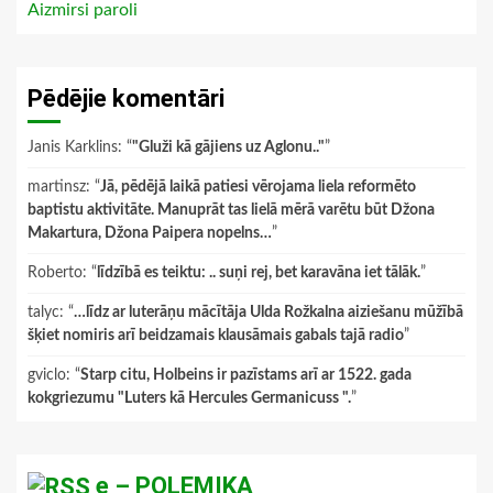
Aizmirsi paroli
Pēdējie komentāri
Janis Karklins
: “
"Gluži kā gājiens uz Aglonu.."
”
martinsz
: “
Jā, pēdējā laikā patiesi vērojama liela reformēto
baptistu aktivitāte. Manuprāt tas lielā mērā varētu būt Džona
Makartura, Džona Paipera nopelns…
”
Roberto
: “
līdzībā es teiktu: .. suņi rej, bet karavāna iet tālāk.
”
talyc
: “
…līdz ar luterāņu mācītāja Ulda Rožkalna aiziešanu mūžībā
šķiet nomiris arī beidzamais klausāmais gabals tajā radio
”
gviclo
: “
Starp citu, Holbeins ir pazīstams arī ar 1522. gada
kokgriezumu "Luters kā Hercules Germanicuss ".
”
e – POLEMIKA