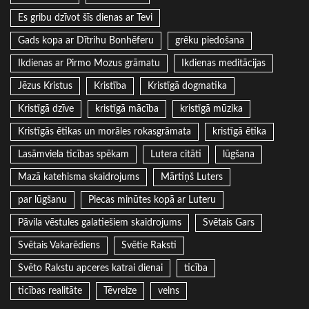
Es gribu dzīvot šīs dienas ar Tevi
Gads kopa ar Dītrihu Bonhēferu
grēku piedošana
Ikdienas ar Pirmo Mozus grāmatu
Ikdienas meditācijas
Jēzus Kristus
Kristība
Kristīgā dogmatika
Kristīgā dzīve
kristīgā mācība
kristīgā mūzika
Kristīgās ētikas un morāles rokasgrāmata
kristīgā ētika
Lasāmviela ticības spēkam
Lutera citāti
lūgšana
Mazā katehisma skaidrojums
Mārtiņš Luters
par lūgšanu
Piecas minūtes kopā ar Luteru
Pāvila vēstules galatiešiem skaidrojums
Svētais Gars
Svētais Vakarēdiens
Svētie Raksti
Svēto Rakstu apceres katrai dienai
ticība
ticības realitāte
Tēvreize
velns