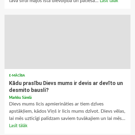
tavā sirdī mājos īsta dievbijība un patiesa...
Lasīt tālāk
E-MĀCĪBA
Kādu prasību Dievs mums ir devis ar devīto un
desmito bausli?
Markku Särelä
Dievs mums licis apmierināties ar tiem dzīves
apstākļiem, kādos Viņš ir licis mums dzīvot. Dievs vēlas,
lai mēs uzticīgi palīdzam saviem tuvākajiem un lai mēs...
Lasīt tālāk