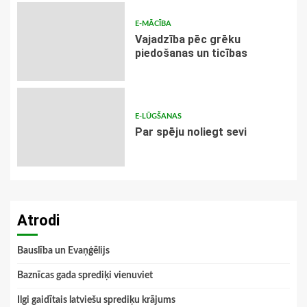
E-MĀCĪBA
Vajadzība pēc grēku
piedošanas un ticības
E-LŪGŠANAS
Par spēju noliegt sevi
Atrodi
Bauslība un Evaņģēlijs
Baznīcas gada sprediķi vienuviet
Ilgi gaidītais latviešu sprediķu krājums