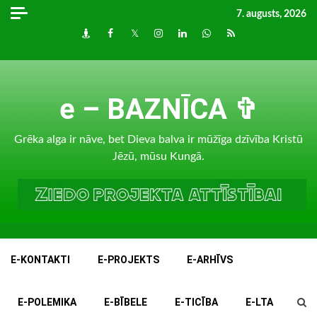
Skip
7. augusts, 2026
to
Draugiem
Facebook
Twitter
Instagram
LinkedIn
whatsapp
RSS
content
e – BAZNĪCA ✞
Grēka alga ir nāve, bet Dieva balva ir mūžīga dzīvība Kristū
Jēzū, mūsu Kungā.
E-KONTAKTI
E-PROJEKTS
E-ARHĪVS
E-POLEMIKA
E-BĪBELE
E-TICĪBA
E-LTA