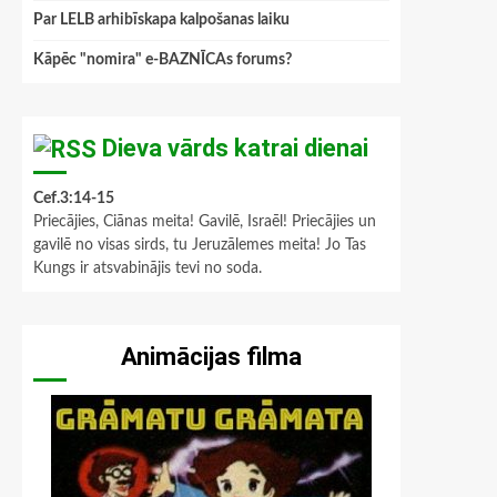
Par LELB arhibīskapa kalpošanas laiku
Kāpēc "nomira" e-BAZNĪCAs forums?
Dieva vārds katrai dienai
Cef.3:14-15
Priecājies, Ciānas meita! Gavilē, Israēl! Priecājies un
gavilē no visas sirds, tu Jeruzālemes meita! Jo Tas
Kungs ir atsvabinājis tevi no soda.
Animācijas filma