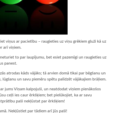
t viņus ar pacietību – raugieties uz viņu grēkiem gluži kā uz
er arī viņiem.
 neturiet to par laupījumu, bet esiet pazemīgi un raugieties uz
ņus panest.
īdzās atrodas kāds vājāks; tā arvien domā tikai par bēgšanu un
bu, lūgšanu un savu piemēru spētu palīdzēt vājākajiem brāļiem.
z ar jums Viņam kalpojuši, un neatdodat viņiem pienākošos
: jūsu ceļš ies caur ērkšķiem; bet pielūkojiet, ka ar savu
tprātību paši nekļūstat par ērkšķiem!
umā. Nekļūstiet par tādiem arī jūs paši!