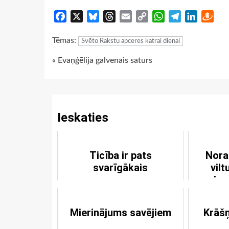
Facebook
X
Bluesky
Threads
Email
Copy
WhatsApp
Telegram
LinkedIn
Dra
Link
Tēmas:
Svēto Rakstu apceres katrai dienai
Continue
« Evaņģēlija galvenais saturs
Reading
Ieskaties
Ticība ir pats
Nora
svarīgākais
vil
bez
Mierinājums savējiem
Krāšņ