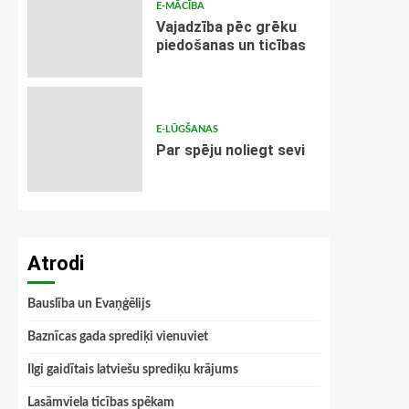
E-MĀCĪBA
Vajadzība pēc grēku
piedošanas un ticības
E-LŪGŠANAS
Par spēju noliegt sevi
Atrodi
Bauslība un Evaņģēlijs
Baznīcas gada sprediķi vienuviet
Ilgi gaidītais latviešu sprediķu krājums
Lasāmviela ticības spēkam