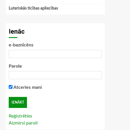
Luteriskās ticības apliecības
Ienāc
e-baznīcēns
Parole
Atceries mani
Reģistrēties
Aizmirsi paroli