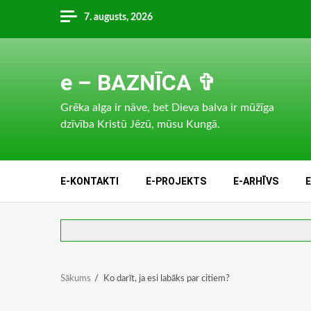
Skip
7. augusts, 2026
to
content
e – BAZNĪCA ✞
Grēka alga ir nāve, bet Dieva balva ir mūžīga
dzīvība Kristū Jēzū, mūsu Kungā.
E-KONTAKTI
E-PROJEKTS
E-ARHĪVS
Sākums
Ko darīt, ja esi labāks par citiem?