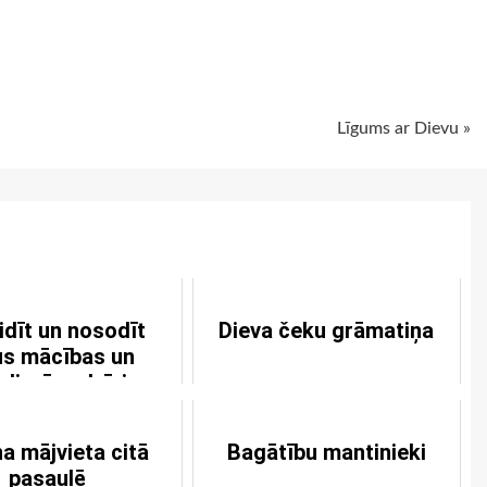
ugiem
Līgums ar Dievu »
idīt un nosodīt
Dieva čeku grāmatiņa
tus mācības un
dievīgu dzīvi
a mājvieta citā
Bagātību mantinieki
pasaulē