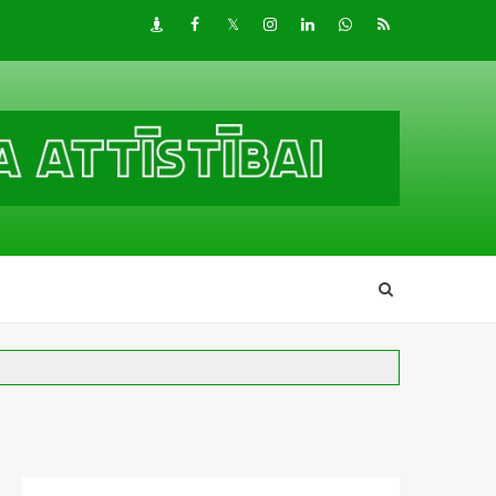
Draugiem
Facebook
Twitter
Instagram
LinkedIn
whatsapp
RSS