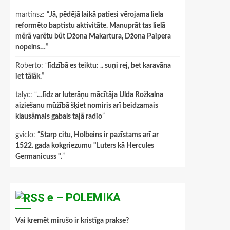
martinsz
: “
Jā, pēdējā laikā patiesi vērojama liela
reformēto baptistu aktivitāte. Manuprāt tas lielā
mērā varētu būt Džona Makartura, Džona Paipera
nopelns…
”
Roberto
: “
līdzībā es teiktu: .. suņi rej, bet karavāna
iet tālāk.
”
talyc
: “
…līdz ar luterāņu mācītāja Ulda Rožkalna
aiziešanu mūžībā šķiet nomiris arī beidzamais
klausāmais gabals tajā radio
”
gviclo
: “
Starp citu, Holbeins ir pazīstams arī ar
1522. gada kokgriezumu "Luters kā Hercules
Germanicuss ".
”
e – POLEMIKA
Vai kremēt mirušo ir kristīga prakse?