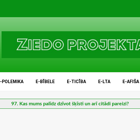
E-POLEMIKA
E-BĪBELE
E-TICĪBA
E-LTA
E-AFIŠA
97. Kas mums palīdz dzīvot šķīsti un arī citādi pareizi?