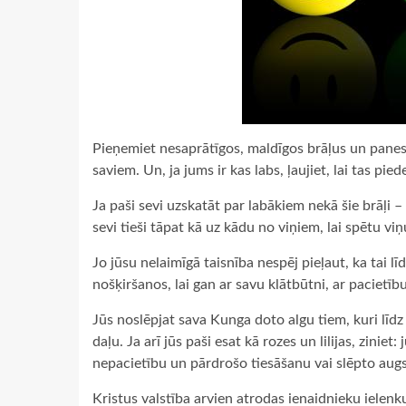
Pieņemiet nesaprātīgos, maldīgos brāļus un panesie
saviem. Un, ja jums ir kas labs, ļaujiet, lai tas pied
Ja paši sevi uzskatāt par labākiem nekā šie brāļi –
sevi tieši tāpat kā uz kādu no viņiem, lai spētu vi
Jo jūsu nelaimīgā taisnība nespēj pieļaut, ka tai l
nošķiršanos, lai gan ar savu klātbūtni, ar pacietī
Jūs noslēpjat sava Kunga doto algu tiem, kuri līd
daļu. Ja arī jūs paši esat kā rozes un lilijas, ziniet
nepacietību un pārdrošo tiesāšanu vai slēpto augs
Kristus valstība arvien atrodas ienaidnieku ielenk