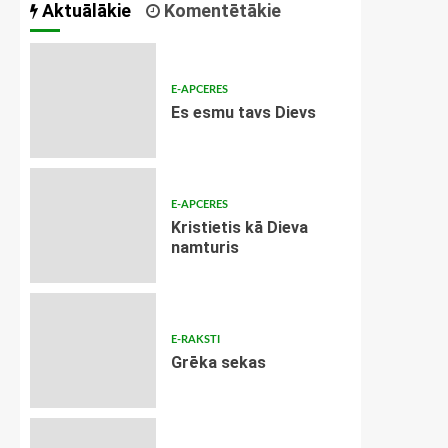
Aktuālākie
Komentētākie
E-APCERES
Es esmu tavs Dievs
E-APCERES
Kristietis kā Dieva
namturis
E-RAKSTI
Grēka sekas