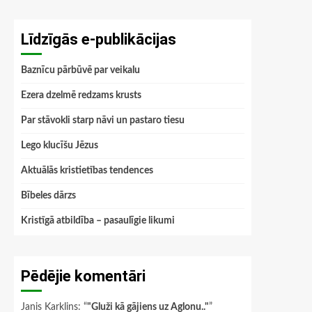
Līdzīgās e-publikācijas
Baznīcu pārbūvē par veikalu
Ezera dzelmē redzams krusts
Par stāvokli starp nāvi un pastaro tiesu
Lego klucīšu Jēzus
Aktuālās kristietības tendences
Bībeles dārzs
Kristīgā atbildība – pasaulīgie likumi
Pēdējie komentāri
Janis Karklins
: “
"Gluži kā gājiens uz Aglonu.."
”