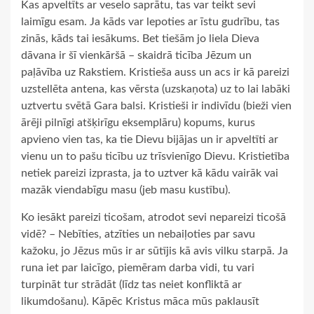
Kas apveltīts ar veselo saprātu, tas var teikt sevi
laimīgu esam. Ja kāds var lepoties ar īstu gudrību, tas
zinās, kāds tai iesākums. Bet tiešām jo liela Dieva
dāvana ir šī vienkāršā – skaidrā ticība Jēzum un
paļāvība uz Rakstiem. Kristieša auss un acs ir kā pareizi
uzstellēta antena, kas vērsta (uzskaņota) uz to lai labāki
uztvertu svētā Gara balsi. Kristieši ir indivīdu (bieži vien
ārēji pilnīgi atšķirīgu eksemplāru) kopums, kurus
apvieno vien tas, ka tie Dievu bijājas un ir apveltīti ar
vienu un to pašu ticību uz trīsvienīgo Dievu. Kristietība
netiek pareizi izprasta, ja to uztver kā kādu vairāk vai
mazāk viendabīgu masu (jeb masu kustību).
Ko iesākt pareizi ticošam, atrodot sevi nepareizi ticošā
vidē? – Nebīties, atzīties un nebaiļoties par savu
kažoku, jo Jēzus mūs ir ar sūtījis kā avis vilku starpā. Ja
runa iet par laicīgo, piemēram darba vidi, tu vari
turpināt tur strādāt (līdz tas neiet konfliktā ar
likumdošanu). Kāpēc Kristus māca mūs paklausīt