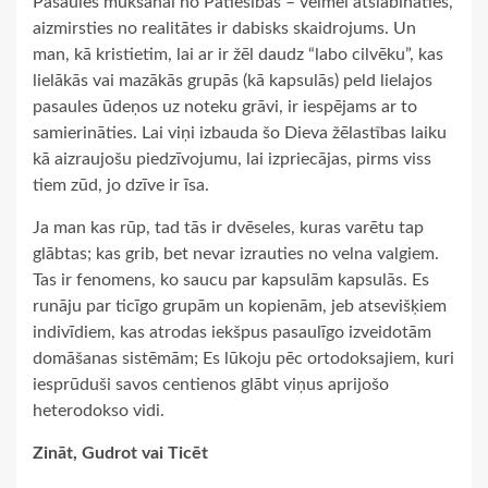
Pasaules mukšanai no Patiesības – vēlmei atslābināties,
aizmirsties no realitātes ir dabisks skaidrojums. Un
man, kā kristietim, lai ar ir žēl daudz “labo cilvēku”, kas
lielākās vai mazākās grupās (kā kapsulās) peld lielajos
pasaules ūdeņos uz noteku grāvi, ir iespējams ar to
samierināties. Lai viņi izbauda šo Dieva žēlastības laiku
kā aizraujošu piedzīvojumu, lai izpriecājas, pirms viss
tiem zūd, jo dzīve ir īsa.
Ja man kas rūp, tad tās ir dvēseles, kuras varētu tap
glābtas; kas grib, bet nevar izrauties no velna valgiem.
Tas ir fenomens, ko saucu par kapsulām kapsulās. Es
runāju par ticīgo grupām un kopienām, jeb atsevišķiem
indivīdiem, kas atrodas iekšpus pasaulīgo izveidotām
domāšanas sistēmām; Es lūkoju pēc ortodoksajiem, kuri
iesprūduši savos centienos glābt viņus aprijošo
heterodokso vidi.
Zināt, Gudrot vai Ticēt