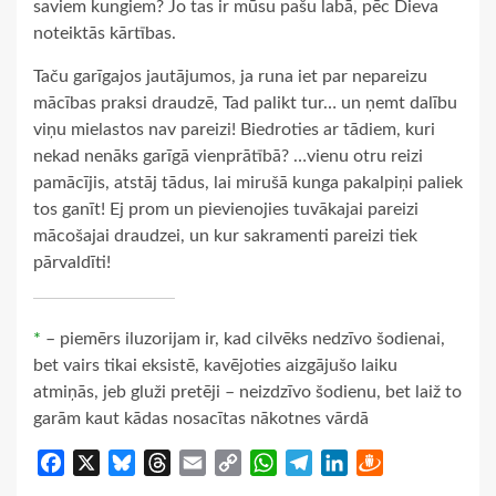
saviem kungiem? Jo tas ir mūsu pašu labā, pēc Dieva
noteiktās kārtības.
Taču garīgajos jautājumos, ja runa iet par nepareizu
mācības praksi draudzē, Tad palikt tur… un ņemt dalību
viņu mielastos nav pareizi! Biedroties ar tādiem, kuri
nekad nenāks garīgā vienprātībā? …vienu otru reizi
pamācījis, atstāj tādus, lai mirušā kunga pakalpiņi paliek
tos ganīt! Ej prom un pievienojies tuvākajai pareizi
mācošajai draudzei, un kur sakramenti pareizi tiek
pārvaldīti!
*
– piemērs iluzorijam ir, kad cilvēks nedzīvo šodienai,
bet vairs tikai eksistē, kavējoties aizgājušo laiku
atmiņās, jeb gluži pretēji – neizdzīvo šodienu, bet laiž to
garām kaut kādas nosacītas nākotnes vārdā
Facebook
X
Bluesky
Threads
Email
Copy
WhatsApp
Telegram
LinkedIn
Draugiem
Link