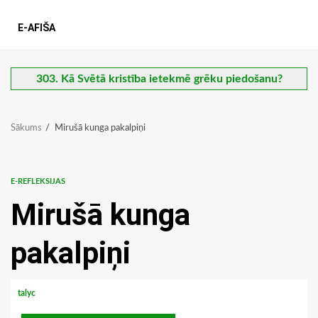
E-AFIŠA
303. Kā Svētā kristība ietekmē grēku piedošanu?
Sākums
Mirušā kunga pakalpiņi
E-REFLEKSIJAS
Mirušā kunga
pakalpiņi
talyc