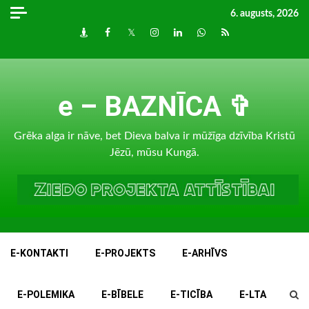
Skip
6. augusts, 2026
to
Draugiem
Facebook
Twitter
Instagram
LinkedIn
whatsapp
RSS
content
e – BAZNĪCA ✞
Grēka alga ir nāve, bet Dieva balva ir mūžīga dzīvība Kristū
Jēzū, mūsu Kungā.
E-KONTAKTI
E-PROJEKTS
E-ARHĪVS
E-POLEMIKA
E-BĪBELE
E-TICĪBA
E-LTA