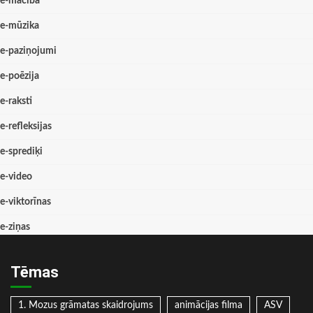
e-mācība
e-mūzika
e-paziņojumi
e-poēzija
e-raksti
e-refleksijas
e-sprediķi
e-video
e-viktorīnas
e-ziņas
Tēmas
1. Mozus grāmatas skaidrojums
animācijas filma
ASV