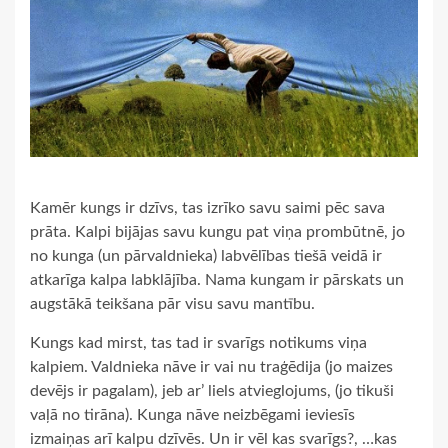
Kamēr kungs ir dzīvs, tas izrīko savu saimi pēc sava
prāta. Kalpi bijājas savu kungu pat viņa prombūtnē, jo
no kunga (un pārvaldnieka) labvēlības tiešā veidā ir
atkarīga kalpa labklājība. Nama kungam ir pārskats un
augstākā teikšana pār visu savu mantību.
Kungs kad mirst, tas tad ir svarīgs notikums viņa
kalpiem. Valdnieka nāve ir vai nu traģēdija (jo maizes
devējs ir pagalam), jeb ar’ liels atvieglojums, (jo tikuši
vaļā no tirāna). Kunga nāve neizbēgami ieviesīs
izmaiņas arī kalpu dzīvēs. Un ir vēl kas svarīgs?, …kas