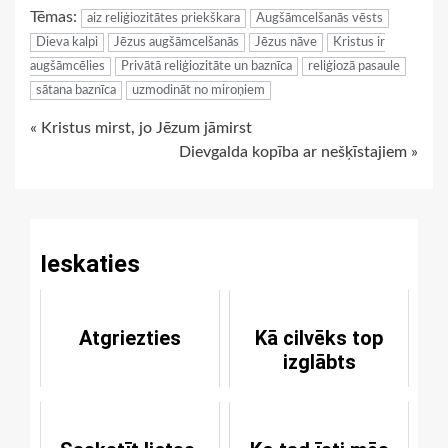
Tēmas:
aiz reliģiozitātes priekškara
Augšāmcelšanās vēsts
Dieva kalpi
Jēzus augšāmcelšanās
Jēzus nāve
Kristus ir
augšāmcēlies
Privātā reliģiozitāte un baznīca
reliģiozā pasaule
sātana baznīca
uzmodināt no miroņiem
Continue
« Kristus mirst, jo Jēzum jāmirst
Dievgalda kopība ar nešķīstajiem »
Reading
Ieskaties
Atgriezties
Kā cilvēks top
izglābts