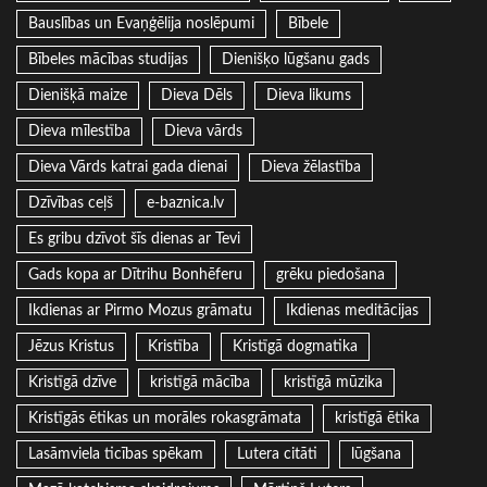
Bauslības un Evaņģēlija noslēpumi
Bībele
Bībeles mācības studijas
Dienišķo lūgšanu gads
Dienišķā maize
Dieva Dēls
Dieva likums
Dieva mīlestība
Dieva vārds
Dieva Vārds katrai gada dienai
Dieva žēlastība
Dzīvības ceļš
e-baznica.lv
Es gribu dzīvot šīs dienas ar Tevi
Gads kopa ar Dītrihu Bonhēferu
grēku piedošana
Ikdienas ar Pirmo Mozus grāmatu
Ikdienas meditācijas
Jēzus Kristus
Kristība
Kristīgā dogmatika
Kristīgā dzīve
kristīgā mācība
kristīgā mūzika
Kristīgās ētikas un morāles rokasgrāmata
kristīgā ētika
Lasāmviela ticības spēkam
Lutera citāti
lūgšana