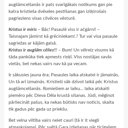
augšāmcelšanās ir pats svarīgākais notikums gan pie
katra kristieša dvēseles pestīšanas gan izšķirošais
pagrieziens visas cilvēces vēsturē.
Kristus ir miris
– Bāc! Pasaulē viss ir ačgārni! –
Taisnajam jāmirst kā grēciniekam!.? Tur vai visa pasaule
sagriežas ar kājām gaisā.
Kristus ir augšām cēlies
!!! – Bum! Un vēlreiz visums kā
tāda pankūka tiek apmests riņķī. Viss nostājas savās
vietās, bet nekas vairs nav kā pa vecam.
Ir sākusies jauna ēra; Pasaules laika atskatei ir jāmainās,
Un tā arī izmainās. Kristieši sāk dzīvot laikā pēc Kristus
augšāmcelšanās. Romiešiem ar laiku… laika atskaiti
piemēro pēc Dieva Dēla krustā sišanas. Jūdi, mēģinot
pārliecināt pašus, ka nekas būtisks nav noticis, skaita
tik gadus pēc gada uz priekšu.
Bet velna viltība vairs neiet cauri (tā ir it viegli
atmaskojama). Pēc svētā Gara izliešanas pār ticīgajiem,