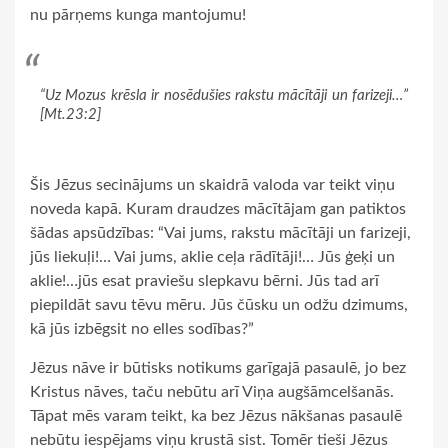
nu pārņems kunga mantojumu!
“Uz Mozus krēsla ir nosēdušies rakstu mācītāji un farizeji…”
[Mt.23:2]
Šis Jēzus secinājums un skaidrā valoda var teikt viņu
noveda kapā. Kuram draudzes mācītājam gan patiktos
šādas apsūdzības: “Vai jums, rakstu mācītāji un farizeji,
jūs liekuļi!… Vai jums, aklie ceļa rādītāji!… Jūs ģeķi un
aklie!…jūs esat praviešu slepkavu bērni. Jūs tad arī
piepildāt savu tēvu mēru. Jūs čūsku un odžu dzimums,
kā jūs izbēgsit no elles sodības?”
Jēzus nāve ir būtisks notikums garīgajā pasaulē, jo bez
Kristus nāves, taču nebūtu arī Viņa augšāmcelšanās.
Tāpat mēs varam teikt, ka bez Jēzus nākšanas pasaulē
nebūtu iespējams viņu krustā sist. Tomēr tieši Jēzus