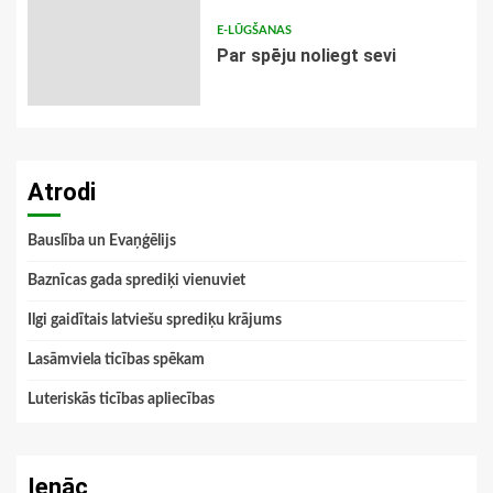
E-LŪGŠANAS
Par spēju noliegt sevi
Atrodi
Bauslība un Evaņģēlijs
Baznīcas gada sprediķi vienuviet
Ilgi gaidītais latviešu sprediķu krājums
Lasāmviela ticības spēkam
Luteriskās ticības apliecības
Ienāc