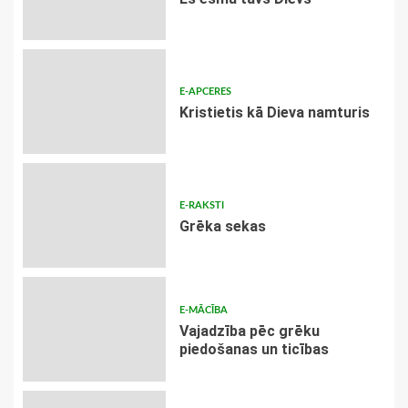
E-APCERES
Kristietis kā Dieva namturis
E-RAKSTI
Grēka sekas
E-MĀCĪBA
Vajadzība pēc grēku
piedošanas un ticības