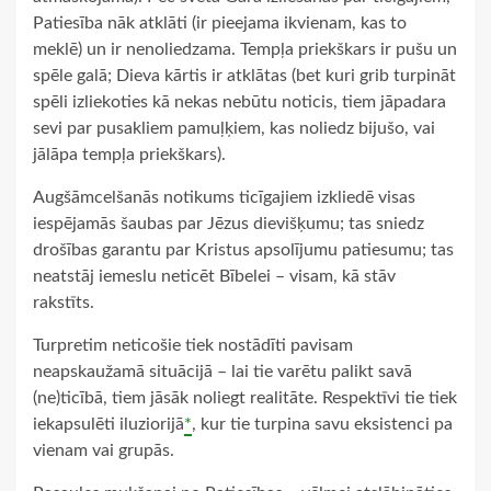
Patiesība nāk atklāti (ir pieejama ikvienam, kas to
meklē) un ir nenoliedzama. Tempļa priekškars ir pušu un
spēle galā; Dieva kārtis ir atklātas (bet kuri grib turpināt
spēli izliekoties kā nekas nebūtu noticis, tiem jāpadara
sevi par pusakliem pamuļķiem, kas noliedz bijušo, vai
jālāpa tempļa priekškars).
Augšāmcelšanās notikums ticīgajiem izkliedē visas
iespējamās šaubas par Jēzus dievišķumu; tas sniedz
drošības garantu par Kristus apsolījumu patiesumu; tas
neatstāj iemeslu neticēt Bībelei – visam, kā stāv
rakstīts.
Turpretim neticošie tiek nostādīti pavisam
neapskaužamā situācijā – lai tie varētu palikt savā
(ne)ticībā, tiem jāsāk noliegt realitāte. Respektīvi tie tiek
iekapsulēti iluziorijā
*
, kur tie turpina savu eksistenci pa
vienam vai grupās.