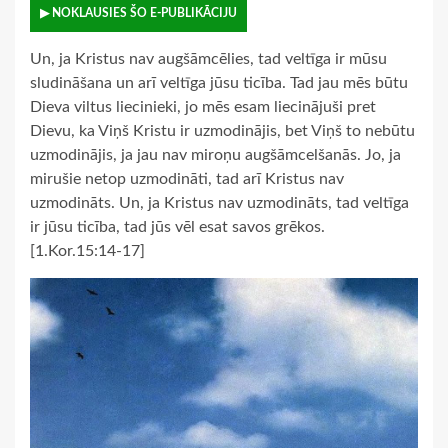
▶ NOKLAUSIES ŠO E-PUBLIKĀCIJU
Un, ja Kristus nav augšāmcēlies, tad veltīga ir mūsu
sludināšana un arī veltīga jūsu ticība. Tad jau mēs būtu
Dieva viltus liecinieki, jo mēs esam liecinājuši pret
Dievu, ka Viņš Kristu ir uzmodinājis, bet Viņš to nebūtu
uzmodinājis, ja jau nav miroņu augšāmcelšanās. Jo, ja
mirušie netop uzmodināti, tad arī Kristus nav
uzmodināts. Un, ja Kristus nav uzmodināts, tad veltīga
ir jūsu ticība, tad jūs vēl esat savos grēkos.
[1.Kor.15:14-17]