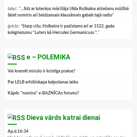
talyc
: “
…līdz ar luterāņu mācītāja Ulda Rožkalna aiziešanu mūžībā
šķiet nomiris arī beidzamais klausāmais gabals tajā radio
”
gviclo
: “
Starp citu, Holbeins ir pazīstams arī ar 1522. gada
kokgriezumu "Luters kā Hercules Germanicuss ".
”
e – POLEMIKA
Vai kremēt mirušo ir kristīga prakse?
Par LELB arhibīskapa kalpošanas laiku
Kāpēc "nomira" e-BAZNĪCAs forums?
Dieva vārds katrai dienai
Ap.d.16:34