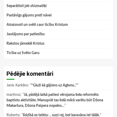
Separātisti jeb shizmatiķi
Pastāvīgs gājums pretī nāvei
Attaisnoti un svēti caur ticību Kristum
Jautājums par patiesību
Rakstos jāmeklē Kristus
Ticība uz Svēto Garu
Pēdējie komentāri
Janis Karklins
: “
"Gluži kā gājiens uz Aglonu.."
”
martinsz
: “
Jā, pēdējā laikā patiesi vērojama liela reformēto
baptistu aktivitāte. Manuprāt tas lielā mērā varētu būt Džona
Makartura, Džona Paipera nopelns…
”
Roberto
: “
līdzībā es teiktu: .. suņi rej, bet karavāna iet tālāk.
”