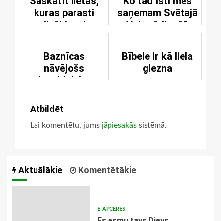
Saskatīt lietas,
Ko tad īsti mēs
kuras parasti
saņemam Svētajā
cilvēkiem ir
Vakarēdienā?
apslēptas
Baznīcas
Bībele ir kā liela
nāvējošs
glezna
ienaidnieks
Atbildēt
Lai komentētu, jums
jāpiesakās
sistēmā.
Aktuālākie
Komentētākie
E-APCERES
Es esmu tavs Dievs