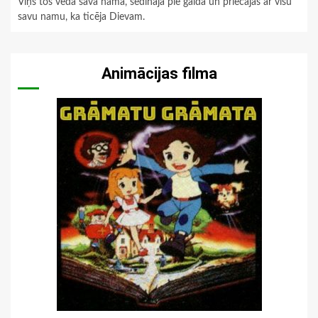
Viņš tos veda savā namā, sēdināja pie galda un priecājās ar visu
savu namu, ka ticēja Dievam.
Animācijas filma