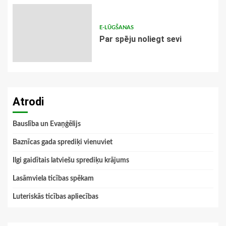
E-LŪGŠANAS
Par spēju noliegt sevi
Atrodi
Bauslība un Evaņģēlijs
Baznīcas gada sprediķi vienuviet
Ilgi gaidītais latviešu sprediķu krājums
Lasāmviela ticības spēkam
Luteriskās ticības apliecības