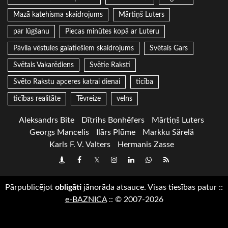
Mazā katehisma skaidrojums
Mārtiņš Luters
par lūgšanu
Piecas minūtes kopā ar Luteru
Pāvila vēstules galatiešiem skaidrojums
Svētais Gars
Svētais Vakarēdiens
Svētie Raksti
Svēto Rakstu apceres katrai dienai
ticība
ticības realitāte
Tēvreize
velns
Aleksandrs Bite
Dītrihs Bonhēfers
Mārtiņš Luters
Georgs Mancelis
Ilārs Plūme
Markku Särelä
Karls F. V. Valters
Hermanis Zasse
Draugiem
Facebook
Twitter
Instagram
LinkedIn
whatsapp
RSS
Pārpublicējot
obligāti
jānorāda atsauce. Visas tiesības patur
::
e-BAZNICA
::
© 2007-2026