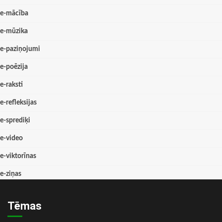
e-mācība
e-mūzika
e-paziņojumi
e-poēzija
e-raksti
e-refleksijas
e-sprediķi
e-video
e-viktorīnas
e-ziņas
Tēmas