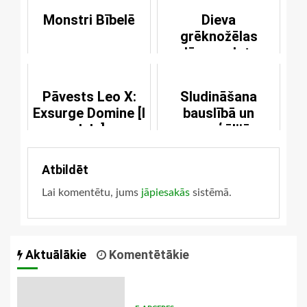
Monstri Bībelē
Dieva
grēknožēlas
dāvana dota
bērniem
Pāvests Leo X:
Sludināšana
Exsurge Domine [I
bauslībā un
daļa]
evaņģēlijā
Atbildēt
Lai komentētu, jums
jāpiesakās
sistēmā.
Aktuālākie
Komentētākie