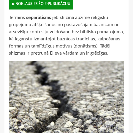
▶ NOKLAUSIES ŠO E-PUBLIKĀCIJU
Termins
separātisms
jeb
shizma
apzīmē reliģisku
grupējumu atšķelšanos no pastāvošajām baznīcām un
atsevišķu konfesiju veidošanu bez bibliska pamatojuma,
kā ieganstu izmantojot baznīcas tradīcijas, kalpošanas
formas un tamlīdzīgus motīvus (donātisms). Tādēļ
shizmas ir pretrunā Dieva vārdam un ir grēcīgas.