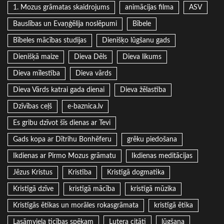
1. Mozus grāmatas skaidrojums
animācijas filma
ASV
Bauslības un Evaņģēlija noslēpumi
Bībele
Bībeles mācības studijas
Dienišķo lūgšanu gads
Dienišķā maize
Dieva Dēls
Dieva likums
Dieva mīlestība
Dieva vārds
Dieva Vārds katrai gada dienai
Dieva žēlastība
Dzīvības ceļš
e-baznica.lv
Es gribu dzīvot šīs dienas ar Tevi
Gads kopa ar Dītrihu Bonhēferu
grēku piedošana
Ikdienas ar Pirmo Mozus grāmatu
Ikdienas meditācijas
Jēzus Kristus
Kristība
Kristīgā dogmatika
Kristīgā dzīve
kristīgā mācība
kristīgā mūzika
Kristīgās ētikas un morāles rokasgrāmata
kristīgā ētika
Lasāmviela ticības spēkam
Lutera citāti
lūgšana