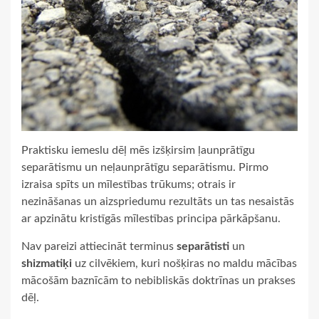
Praktisku iemeslu dēļ mēs izšķirsim ļaunprātīgu
separātismu un neļaunprātīgu separātismu. Pirmo
izraisa spīts un mīlestības trūkums; otrais ir
nezināšanas un aizspriedumu rezultāts un tas nesaistās
ar apzinātu kristīgās mīlestības principa pārkāpšanu.
Nav pareizi attiecināt terminus
separātisti
un
shizmatiķi
uz cilvēkiem, kuri nošķiras no maldu mācības
mācošām baznīcām to nebibliskās doktrīnas un prakses
dēļ.