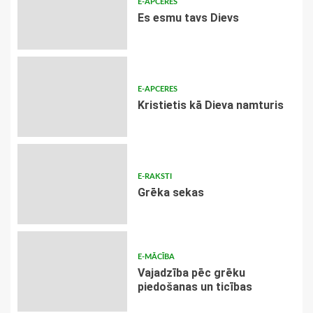
E-APCERES
Es esmu tavs Dievs
E-APCERES
Kristietis kā Dieva namturis
E-RAKSTI
Grēka sekas
E-MĀCĪBA
Vajadzība pēc grēku
piedošanas un ticības