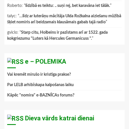
Roberto
: “
līdzībā es teiktu: .. suņi rej, bet karavāna iet tālāk.
”
talyc
: “
…līdz ar luterāņu mācītāja Ulda Rožkalna aiziešanu mūžībā
šķiet nomiris arī beidzamais klausāmais gabals tajā radio
”
gviclo
: “
Starp citu, Holbeins ir pazīstams arī ar 1522. gada
kokgriezumu "Luters kā Hercules Germanicuss ".
”
e – POLEMIKA
Vai kremēt mirušo ir kristīga prakse?
Par LELB arhibīskapa kalpošanas laiku
Kāpēc "nomira" e-BAZNĪCAs forums?
Dieva vārds katrai dienai