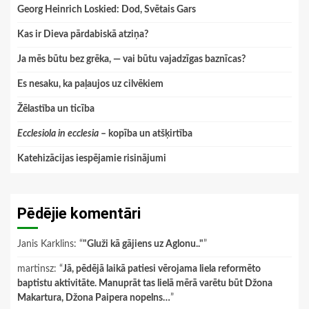
Georg Heinrich Loskied: Dod, Svētais Gars
Kas ir Dieva pārdabiskā atziņa?
Ja mēs būtu bez grēka, — vai būtu vajadzīgas baznīcas?
Es nesaku, ka paļaujos uz cilvēkiem
Žēlastība un ticība
Ecclesiola in ecclesia
– kopība un atšķirtība
Katehizācijas iespējamie risinājumi
Pēdējie komentāri
Janis Karklins
: “
"Gluži kā gājiens uz Aglonu.."
”
martinsz
: “
Jā, pēdējā laikā patiesi vērojama liela reformēto
baptistu aktivitāte. Manuprāt tas lielā mērā varētu būt Džona
Makartura, Džona Paipera nopelns…
”