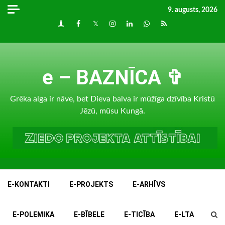
Skip
9. augusts, 2026
to
Draugiem
Facebook
Twitter
Instagram
LinkedIn
whatsapp
RSS
content
e – BAZNĪCA ✞
Grēka alga ir nāve, bet Dieva balva ir mūžīga dzīvība Kristū
Jēzū, mūsu Kungā.
E-KONTAKTI
E-PROJEKTS
E-ARHĪVS
E-POLEMIKA
E-BĪBELE
E-TICĪBA
E-LTA