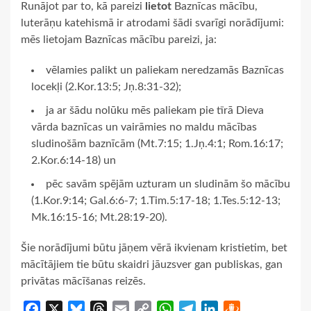
Runājot par to, kā pareizi
lietot
Baznīcas mācību,
luterāņu katehismā ir atrodami šādi svarīgi norādījumi:
mēs lietojam Baznīcas mācību pareizi, ja:
vēlamies palikt un paliekam neredzamās Baznīcas
locekļi (2.Kor.13:5; Jņ.8:31-32);
ja ar šādu nolūku mēs paliekam pie tīrā Dieva
vārda baznīcas un vairāmies no maldu mācības
sludinošām baznīcām (Mt.7:15; 1.Jņ.4:1; Rom.16:17;
2.Kor.6:14-18) un
pēc savām spējām uzturam un sludinām šo mācību
(1.Kor.9:14; Gal.6:6-7; 1.Tim.5:17-18; 1.Tes.5:12-13;
Mk.16:15-16; Mt.28:19-20).
Šie norādījumi būtu jāņem vērā ikvienam kristietim, bet
mācītājiem tie būtu skaidri jāuzsver gan publiskas, gan
privātas mācīšanas reizēs.
Facebook
X
Bluesky
Threads
Email
Copy
WhatsApp
Telegram
LinkedIn
Draugiem