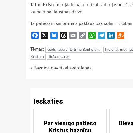
Tātad Kristum ir jāaicina, un tikai tad ir jāsper šis
jaunajā paklausības dzīvē.
Tā patiešām šis pirmais paklausības solis ir ticība
Facebook
X
Bluesky
Threads
Email
Copy
WhatsApp
Telegram
LinkedIn
Dra
Link
Tēmas:
Gads kopa ar Dītrihu Bonhēferu
Ikdienas meditāc
Kristum
ticības darbs
Continue
« Baznīca nav tikai svētdienās
Reading
Ieskaties
Par vienīgo patieso
Dieva
Kristus baznīcu