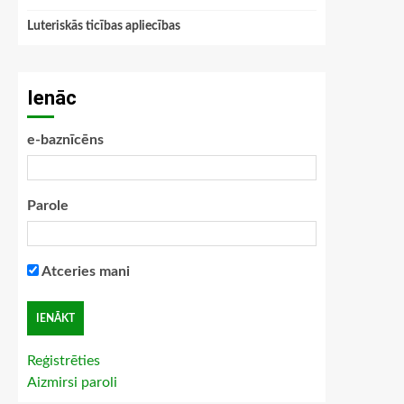
Luteriskās ticības apliecības
Ienāc
e-baznīcēns
Parole
Atceries mani
Reģistrēties
Aizmirsi paroli