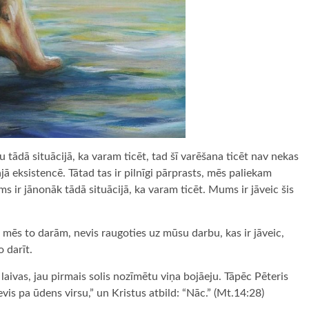
tādā situācijā, ka varam ticēt, tad šī varēšana ticēt nav nekas
jā eksistencē. Tātad tas ir pilnīgi pārprasts, mēs paliekam
 ir jānonāk tādā situācijā, ka varam ticēt. Mums ir jāveic šis
, ja mēs to darām, nevis raugoties uz mūsu darbu, kas ir jāveic,
o darīt.
 laivas, jau pirmais solis nozīmētu viņa bojāeju. Tāpēc Pēteris
evis pa ūdens virsu,” un Kristus atbild: “Nāc.” (Mt.14:28)