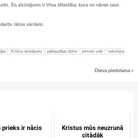
 solis. Šis aicinājums ir Viņa žēlastība, kura no nāves sauc
s darbs Jēzus vārdam.
ugiem
ijas
Kristus aicinājums
paklausības dzīve
pirmais solis
sekošana
Dieva piedošana »
 prieks ir nācis
Kristus mūs neuzrunā
citādāk