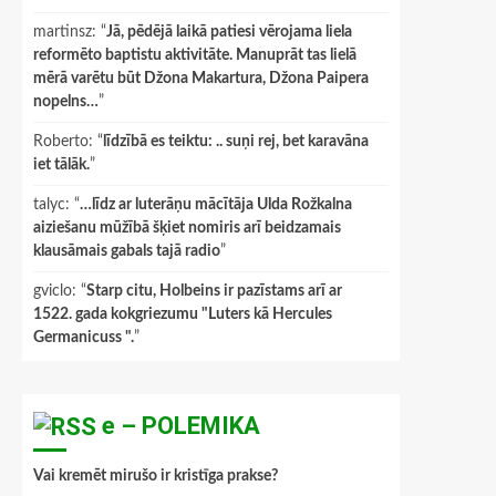
martinsz
: “
Jā, pēdējā laikā patiesi vērojama liela
reformēto baptistu aktivitāte. Manuprāt tas lielā
mērā varētu būt Džona Makartura, Džona Paipera
nopelns…
”
Roberto
: “
līdzībā es teiktu: .. suņi rej, bet karavāna
iet tālāk.
”
talyc
: “
…līdz ar luterāņu mācītāja Ulda Rožkalna
aiziešanu mūžībā šķiet nomiris arī beidzamais
klausāmais gabals tajā radio
”
gviclo
: “
Starp citu, Holbeins ir pazīstams arī ar
1522. gada kokgriezumu "Luters kā Hercules
Germanicuss ".
”
e – POLEMIKA
Vai kremēt mirušo ir kristīga prakse?