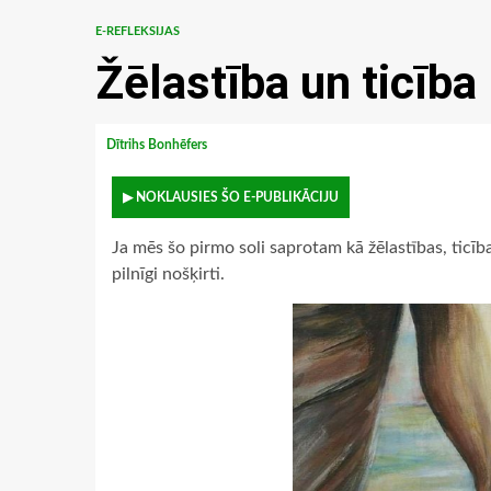
E-REFLEKSIJAS
Žēlastība un ticība
Dītrihs Bonhēfers
▶ NOKLAUSIES ŠO E-PUBLIKĀCIJU
Ja mēs šo pirmo soli saprotam kā žēlastības, ticīb
pilnīgi nošķirti.