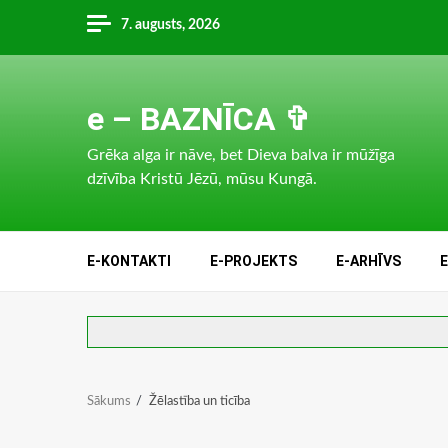
Skip
7. augusts, 2026
to
content
e – BAZNĪCA ✞
Grēka alga ir nāve, bet Dieva balva ir mūžīga
dzīvība Kristū Jēzū, mūsu Kungā.
E-KONTAKTI
E-PROJEKTS
E-ARHĪVS
Sākums
Žēlastība un ticība