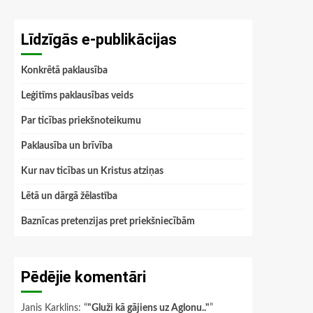
Līdzīgās e-publikācijas
Konkrētā paklausība
Leģitīms paklausības veids
Par ticības priekšnoteikumu
Paklausība un brīvība
Kur nav ticības un Kristus atziņas
Lētā un dārgā žēlastība
Baznīcas pretenzijas pret priekšniecībām
Pēdējie komentāri
Janis Karklins
: “
"Gluži kā gājiens uz Aglonu.."
”