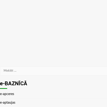
Meklēt:
e-BAZNĪCĀ
e-apceres
e-aptaujas