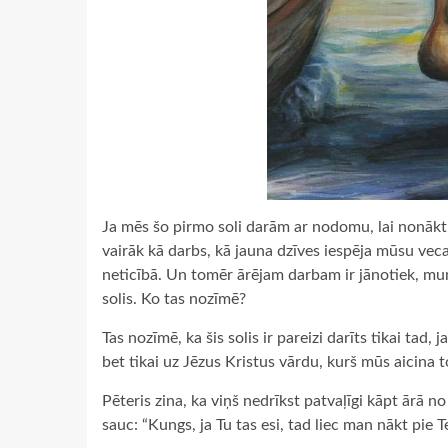
Ja mēs šo pirmo soli darām ar nodomu, lai nonāktu 
vairāk kā darbs, kā jauna dzīves iespēja mūsu veca
neticībā. Un tomēr ārējam darbam ir jānotiek, mums
solis. Ko tas nozīmē?
Tas nozīmē, ka šis solis ir pareizi darīts tikai tad
bet tikai uz Jēzus Kristus vārdu, kurš mūs aicina t
Pēteris zina, ka viņš nedrīkst patvaļīgi kāpt ārā no
sauc: “Kungs, ja Tu tas esi, tad liec man nākt pie T