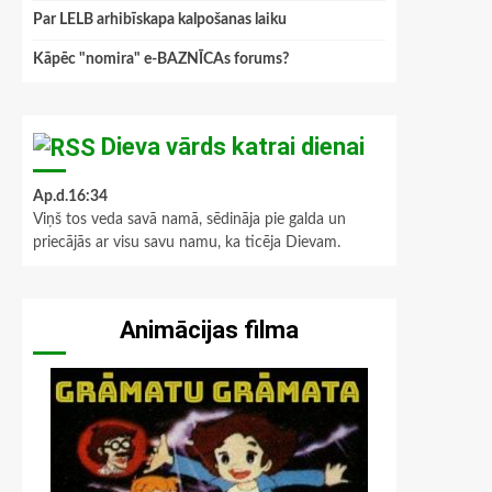
Par LELB arhibīskapa kalpošanas laiku
Kāpēc "nomira" e-BAZNĪCAs forums?
Dieva vārds katrai dienai
Ap.d.16:34
Viņš tos veda savā namā, sēdināja pie galda un
priecājās ar visu savu namu, ka ticēja Dievam.
Animācijas filma