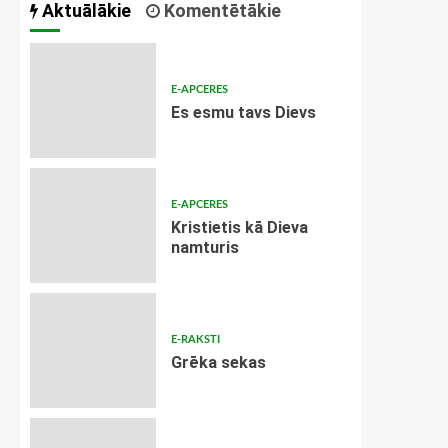
Aktuālākie
Komentētākie
E-APCERES
Es esmu tavs Dievs
E-APCERES
Kristietis kā Dieva
namturis
E-RAKSTI
Grēka sekas