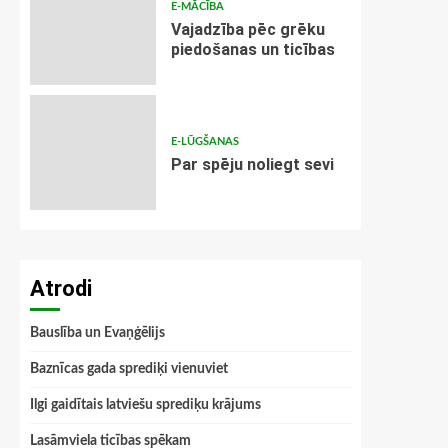
E-MĀCĪBA
Vajadzība pēc grēku
piedošanas un ticības
E-LŪGŠANAS
Par spēju noliegt sevi
Atrodi
Bauslība un Evaņģēlijs
Baznīcas gada sprediķi vienuviet
Ilgi gaidītais latviešu sprediķu krājums
Lasāmviela ticības spēkam