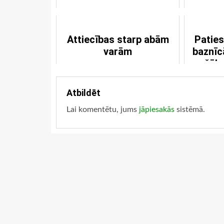
Attiecības starp abām
Paties
varām
baznīc
žēla
Atbildēt
Lai komentētu, jums
jāpiesakās
sistēmā.