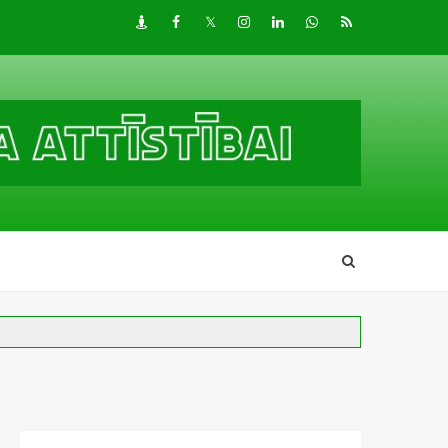
Draugiem
Facebook
Twitter
Instagram
LinkedIn
whatsapp
RSS