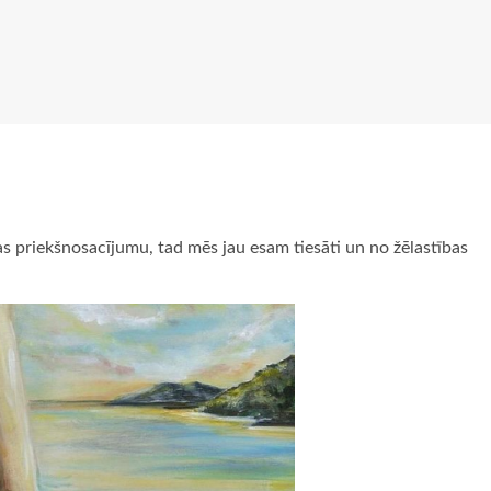
as priekšnosacījumu, tad mēs jau esam tiesāti un no žēlastības