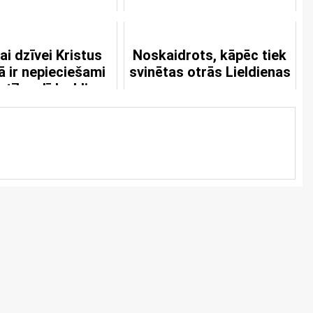
ai dzīvei Kristus
Noskaidrots, kāpēc tiek
ā ir nepieciešami
svinētas otrās Lieldienas
stības līdzekļi