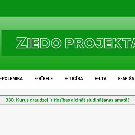
E-POLEMIKA
E-BĪBELE
E-TICĪBA
E-LTA
E-AFIŠA
330. Kurus draudzei ir tiesības aicināt sludināšanas amatā?