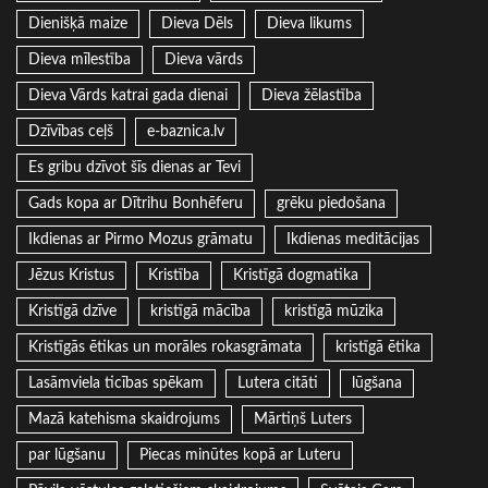
Dienišķā maize
Dieva Dēls
Dieva likums
Dieva mīlestība
Dieva vārds
Dieva Vārds katrai gada dienai
Dieva žēlastība
Dzīvības ceļš
e-baznica.lv
Es gribu dzīvot šīs dienas ar Tevi
Gads kopa ar Dītrihu Bonhēferu
grēku piedošana
Ikdienas ar Pirmo Mozus grāmatu
Ikdienas meditācijas
Jēzus Kristus
Kristība
Kristīgā dogmatika
Kristīgā dzīve
kristīgā mācība
kristīgā mūzika
Kristīgās ētikas un morāles rokasgrāmata
kristīgā ētika
Lasāmviela ticības spēkam
Lutera citāti
lūgšana
Mazā katehisma skaidrojums
Mārtiņš Luters
par lūgšanu
Piecas minūtes kopā ar Luteru