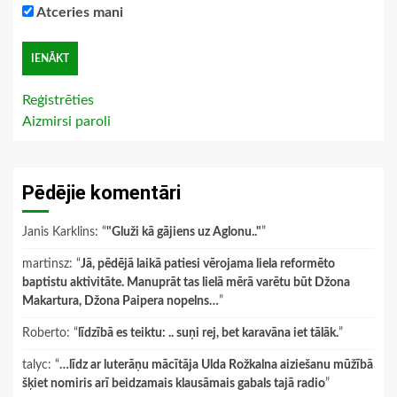
Atceries mani
Reģistrēties
Aizmirsi paroli
Pēdējie komentāri
Janis Karklins
: “
"Gluži kā gājiens uz Aglonu.."
”
martinsz
: “
Jā, pēdējā laikā patiesi vērojama liela reformēto
baptistu aktivitāte. Manuprāt tas lielā mērā varētu būt Džona
Makartura, Džona Paipera nopelns…
”
Roberto
: “
līdzībā es teiktu: .. suņi rej, bet karavāna iet tālāk.
”
talyc
: “
…līdz ar luterāņu mācītāja Ulda Rožkalna aiziešanu mūžībā
šķiet nomiris arī beidzamais klausāmais gabals tajā radio
”