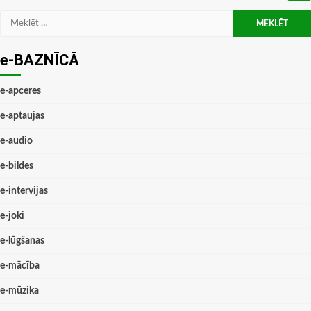
Meklēt:
e-BAZNĪCĀ
e-apceres
e-aptaujas
e-audio
e-bildes
e-intervijas
e-joki
e-lūgšanas
e-mācība
e-mūzika