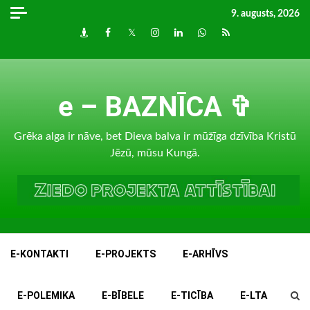
Skip
9. augusts, 2026
to
Draugiem
Facebook
Twitter
Instagram
LinkedIn
whatsapp
RSS
content
e – BAZNĪCA ✞
Grēka alga ir nāve, bet Dieva balva ir mūžīga dzīvība Kristū
Jēzū, mūsu Kungā.
E-KONTAKTI
E-PROJEKTS
E-ARHĪVS
E-POLEMIKA
E-BĪBELE
E-TICĪBA
E-LTA