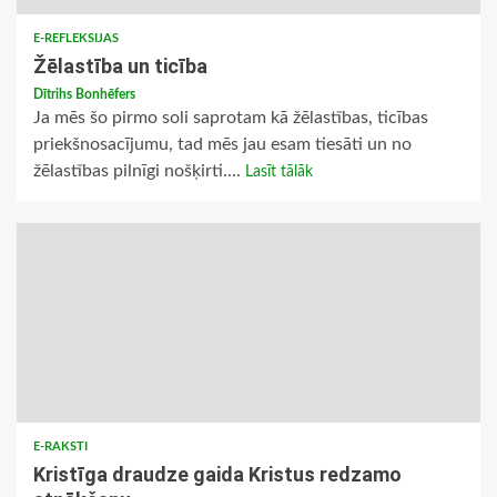
E-REFLEKSIJAS
Žēlastība un ticība
Dītrihs Bonhēfers
Ja mēs šo pirmo soli saprotam kā žēlastības, ticības
priekšnosacījumu, tad mēs jau esam tiesāti un no
žēlastības pilnīgi nošķirti....
Lasīt tālāk
E-RAKSTI
Kristīga draudze gaida Kristus redzamo