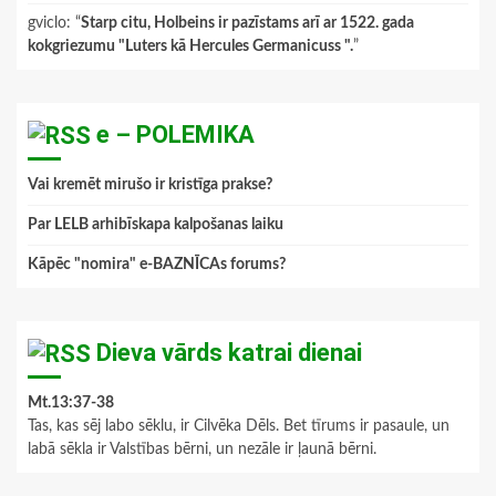
gviclo
: “
Starp citu, Holbeins ir pazīstams arī ar 1522. gada
kokgriezumu "Luters kā Hercules Germanicuss ".
”
e – POLEMIKA
Vai kremēt mirušo ir kristīga prakse?
Par LELB arhibīskapa kalpošanas laiku
Kāpēc "nomira" e-BAZNĪCAs forums?
Dieva vārds katrai dienai
Mt.13:37-38
Tas, kas sēj labo sēklu, ir Cilvēka Dēls. Bet tīrums ir pasaule, un
labā sēkla ir Valstības bērni, un nezāle ir ļaunā bērni.