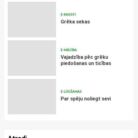
E-RAKSTI
Grēka sekas
E-MĀCĪBA
Vajadzība pēc grēku
piedošanas un ticības
E-LŪGŠANAS
Par spēju noliegt sevi