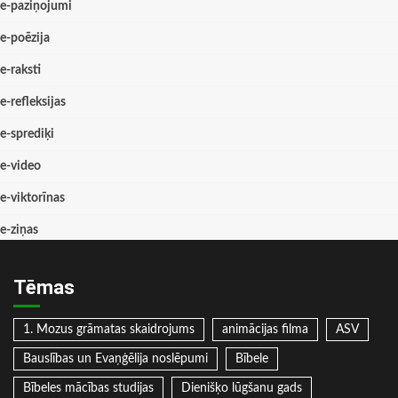
e-paziņojumi
e-poēzija
e-raksti
e-refleksijas
e-sprediķi
e-video
e-viktorīnas
e-ziņas
Tēmas
1. Mozus grāmatas skaidrojums
animācijas filma
ASV
Bauslības un Evaņģēlija noslēpumi
Bībele
Bībeles mācības studijas
Dienišķo lūgšanu gads