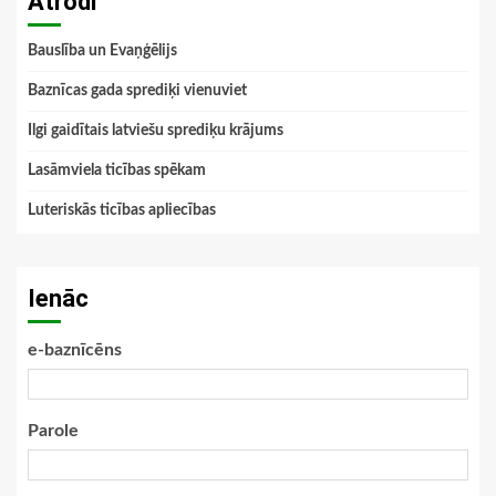
Atrodi
Bauslība un Evaņģēlijs
Baznīcas gada sprediķi vienuviet
Ilgi gaidītais latviešu sprediķu krājums
Lasāmviela ticības spēkam
Luteriskās ticības apliecības
Ienāc
e-baznīcēns
Parole