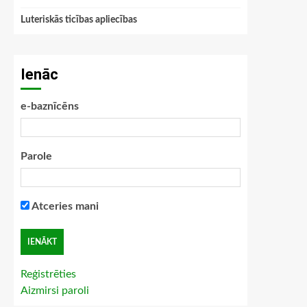
Luteriskās ticības apliecības
Ienāc
e-baznīcēns
Parole
Atceries mani
Reģistrēties
Aizmirsi paroli