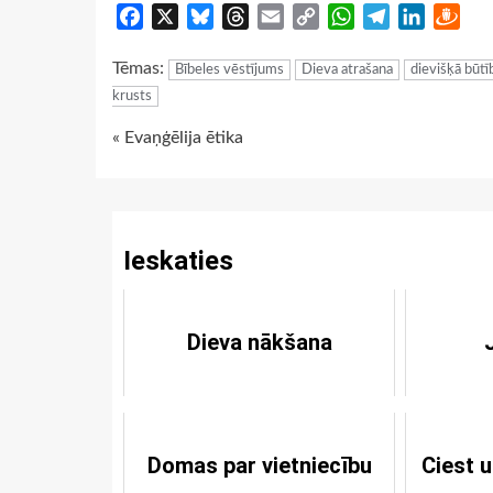
Facebook
X
Bluesky
Threads
Email
Copy
WhatsApp
Telegram
LinkedIn
Dra
Link
Tēmas:
Bībeles vēstījums
Dieva atrašana
dievišķā būtī
krusts
Continue
« Evaņģēlija ētika
Reading
Ieskaties
Dieva nākšana
Domas par vietniecību
Ciest 