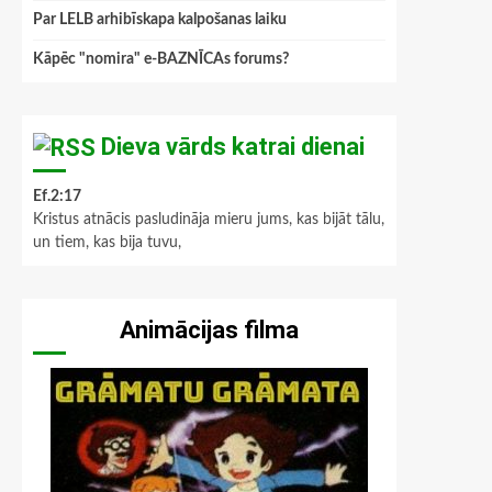
Par LELB arhibīskapa kalpošanas laiku
Kāpēc "nomira" e-BAZNĪCAs forums?
Dieva vārds katrai dienai
Ef.2:17
Kristus atnācis pasludināja mieru jums, kas bijāt tālu,
un tiem, kas bija tuvu,
Animācijas filma