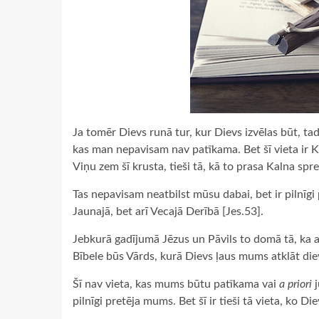
Ja tomēr Dievs runā tur, kur Dievs izvēlas būt, ta
kas man nepavisam nav patīkama. Bet šī vieta ir Kr
Viņu zem šī krusta, tieši tā, kā to prasa Kalna spre
Tas nepavisam neatbilst mūsu dabai, bet ir pilnīgi 
Jaunajā, bet arī Vecajā Derībā [Jes.53].
Jebkurā gadījumā Jēzus un Pāvils to domā tā, ka ar
Bībele būs Vārds, kurā Dievs ļaus mums atklāt die
Šī nav vieta, kas mums būtu patīkama vai
a priori
j
pilnīgi pretēja mums. Bet šī ir tieši tā vieta, ko Die