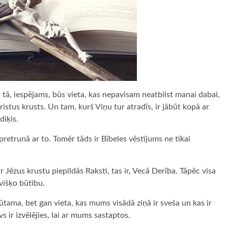
d tā, iespējams, būs vieta, kas nepavisam neatbilst manai dabai,
istus krusts. Un tam, kurš Viņu tur atradīs, ir jābūt kopā ar
diķis.
pretrunā ar to. Tomēr tāds ir Bībeles vēstījums ne tikai
 Jēzus krustu piepildās Raksti, tas ir, Vecā Derība. Tāpēc visa
višķo būtību.
ūtama, bet gan vieta, kas mums visādā ziņā ir sveša un kas ir
vs ir izvēlējies, lai ar mums sastaptos.