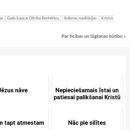
ugiem
ba
Gads kopa ar Dītrihu Bonhēferu
Ikdienas meditācijas
Kristus
Par ticības un lūgšanas būtību »
Jēzus nāve
Nepieciešamais īstai un
patiesai palikšanai Kristū
un tapt atmestam
Nāc pie silītes