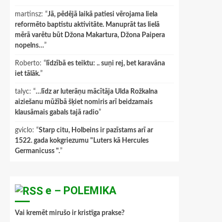
martinsz
: “
Jā, pēdējā laikā patiesi vērojama liela
reformēto baptistu aktivitāte. Manuprāt tas lielā
mērā varētu būt Džona Makartura, Džona Paipera
nopelns…
”
Roberto
: “
līdzībā es teiktu: .. suņi rej, bet karavāna
iet tālāk.
”
talyc
: “
…līdz ar luterāņu mācītāja Ulda Rožkalna
aiziešanu mūžībā šķiet nomiris arī beidzamais
klausāmais gabals tajā radio
”
gviclo
: “
Starp citu, Holbeins ir pazīstams arī ar
1522. gada kokgriezumu "Luters kā Hercules
Germanicuss ".
”
e – POLEMIKA
Vai kremēt mirušo ir kristīga prakse?