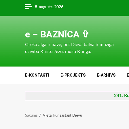
Skip
8. augusts, 2026
to
content
e – BAZNĪCA ✞
Grēka alga ir nāve, bet Dieva balva ir mūžīga
dzīvība Kristū Jēzū, mūsu Kungā.
E-KONTAKTI
E-PROJEKTS
E-ARHĪVS
241. Ko
Sākums
Vieta, kur sastapt Dievu