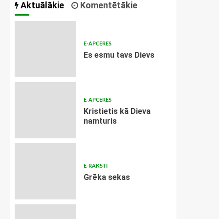
Aktuālākie
Komentētākie
E-APCERES
Es esmu tavs Dievs
E-APCERES
Kristietis kā Dieva
namturis
E-RAKSTI
Grēka sekas