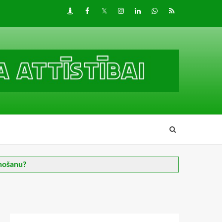
Draugiem
Facebook
Twitter
Instagram
LinkedIn
whatsapp
RSS
snošanu?