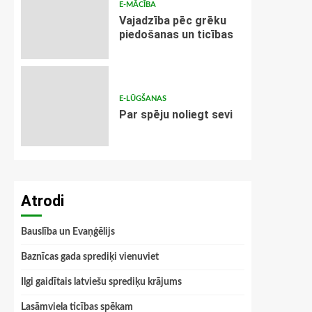
E-MĀCĪBA
Vajadzība pēc grēku
piedošanas un ticības
E-LŪGŠANAS
Par spēju noliegt sevi
Atrodi
Bauslība un Evaņģēlijs
Baznīcas gada sprediķi vienuviet
Ilgi gaidītais latviešu sprediķu krājums
Lasāmviela ticības spēkam