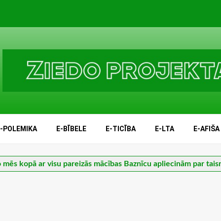
E-POLEMIKA
E-BĪBELE
E-TICĪBA
E-LTA
E-AFIŠA
 mēs kopā ar visu pareizās mācības Baznīcu apliecinām par tai