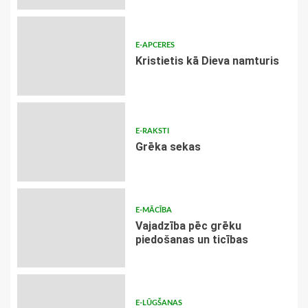
E-APCERES
Kristietis kā Dieva namturis
E-RAKSTI
Grēka sekas
E-MĀCĪBA
Vajadzība pēc grēku
piedošanas un ticības
E-LŪGŠANAS