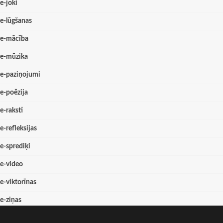
e-joki
e-lūgšanas
e-mācība
e-mūzika
e-paziņojumi
e-poēzija
e-raksti
e-refleksijas
e-sprediķi
e-video
e-viktorīnas
e-ziņas