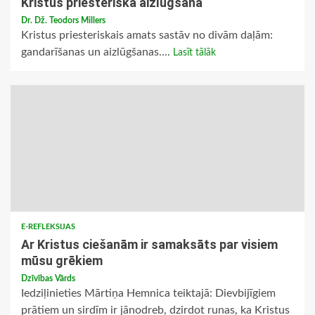
Kristus priesteriskā aizlūgšana
Dr. Dž. Teodors Millers
Kristus priesteriskais amats sastāv no divām daļām:
gandarīšanas un aizlūgšanas....
Lasīt tālāk
E-REFLEKSIJAS
Ar Kristus ciešanām ir samaksāts par visiem
mūsu grēkiem
Dzīvības Vārds
Iedziļinieties Mārtiņa Hemnica teiktajā: Dievbijīgiem
prātiem un sirdīm ir jānodreb, dzirdot runas, ka Kristus