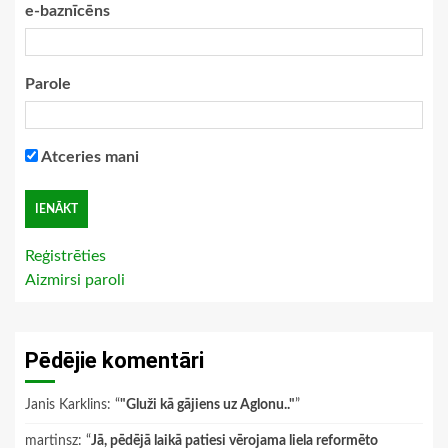
e-baznīcēns
Parole
Atceries mani
Reģistrēties
Aizmirsi paroli
Pēdējie komentāri
Janis Karklins
: “
"Gluži kā gājiens uz Aglonu.."
”
martinsz
: “
Jā, pēdējā laikā patiesi vērojama liela reformēto