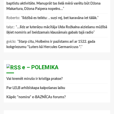
baptistu aktivitāte. Manuprāt tas lielā mērā varētu būt Džona
Makartura, Džona Paipera nopelns…
”
Roberto
: “
līdzībā es teiktu: .. suņi rej, bet karavāna iet tālāk.
”
talyc
: “
…līdz ar luterāņu mācītāja Ulda Rožkalna aiziešanu mūžībā
šķiet nomiris arī beidzamais klausāmais gabals tajā radio
”
gviclo
: “
Starp citu, Holbeins ir pazīstams arī ar 1522. gada
kokgriezumu "Luters kā Hercules Germanicuss ".
”
e – POLEMIKA
Vai kremēt mirušo ir kristīga prakse?
Par LELB arhibīskapa kalpošanas laiku
Kāpēc "nomira" e-BAZNĪCAs forums?