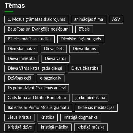
Tēmas
1. Mozus grāmatas skaidrojums
animācijas filma
ASV
Bauslības un Evaņģēlija noslēpumi
Bībele
Bībeles mācības studijas
Dienišķo lūgšanu gads
Dienišķā maize
Dieva Dēls
Dieva likums
Dieva mīlestība
Dieva vārds
Dieva Vārds katrai gada dienai
Dieva žēlastība
Dzīvības ceļš
e-baznica.lv
Es gribu dzīvot šīs dienas ar Tevi
Gads kopa ar Dītrihu Bonhēferu
grēku piedošana
Ikdienas ar Pirmo Mozus grāmatu
Ikdienas meditācijas
Jēzus Kristus
Kristība
Kristīgā dogmatika
Kristīgā dzīve
kristīgā mācība
kristīgā mūzika