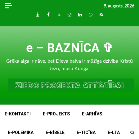
Skip
9. augusts, 2026
to
Draugiem
Facebook
Twitter
Instagram
LinkedIn
whatsapp
RSS
content
e – BAZNĪCA ✞
Grēka alga ir nāve, bet Dieva balva ir mūžīga dzīvība Kristū
Jēzū, mūsu Kungā.
E-KONTAKTI
E-PROJEKTS
E-ARHĪVS
E-POLEMIKA
E-BĪBELE
E-TICĪBA
E-LTA