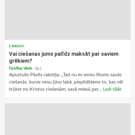
E-RAKSTI
Vai ciešanas jums palīdz maksāt par saviem
grēkiem?
Dzīvības Vārds
2
Apustulis Pāvils rakstīja: „Tad nu es esmu līksms savās
ciešanās, kuras nesu jūsu labā, piepildīdams to, kas vēl
trūkst no Kristus ciešanām, savā miesā par...
Lasīt tālāk