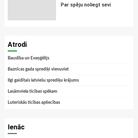
Par spēju noliegt sevi
Atrodi
Bauslība un Evaņģēlijs
Baznīcas gada sprediķi vienuviet
Ilgi gaidītais latviešu sprediķu krājums
Lasāmviela ticības spēkam
Luteriskās ticības apliecības
Ienāc