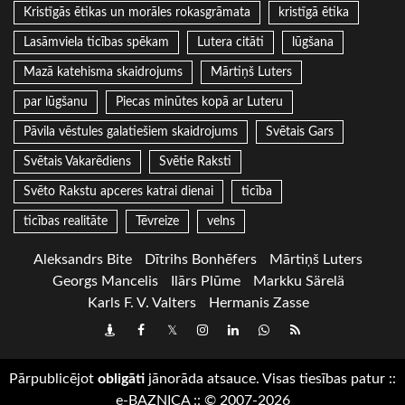
Kristīgās ētikas un morāles rokasgrāmata
kristīgā ētika
Lasāmviela ticības spēkam
Lutera citāti
lūgšana
Mazā katehisma skaidrojums
Mārtiņš Luters
par lūgšanu
Piecas minūtes kopā ar Luteru
Pāvila vēstules galatiešiem skaidrojums
Svētais Gars
Svētais Vakarēdiens
Svētie Raksti
Svēto Rakstu apceres katrai dienai
ticība
ticības realitāte
Tēvreize
velns
Aleksandrs Bite
Dītrihs Bonhēfers
Mārtiņš Luters
Georgs Mancelis
Ilārs Plūme
Markku Särelä
Karls F. V. Valters
Hermanis Zasse
Draugiem
Facebook
Twitter
Instagram
LinkedIn
whatsapp
RSS
Pārpublicējot
obligāti
jānorāda atsauce. Visas tiesības patur
::
e-BAZNICA
::
© 2007-2026