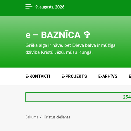
Skip
9. augusts, 2026
to
content
e – BAZNĪCA ✞
Grēka alga ir nāve, bet Dieva balva ir mūžīga
dzīvība Kristū Jēzū, mūsu Kungā.
E-KONTAKTI
E-PROJEKTS
E-ARHĪVS
254.
Sākums
Kristus ciešanas