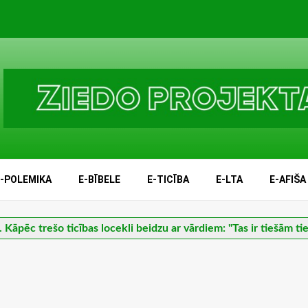
E-POLEMIKA
E-BĪBELE
E-TICĪBA
E-LTA
E-AFIŠA
 Kāpēc trešo ticības locekli beidzu ar vārdiem: "Tas ir tiešām ti