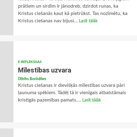
prātiem un sirdīm ir jānodreb, dzirdot runas, ka
Kristus ciešanās kaut kā pietrūkst. Tas nozīmētu, ka
Kristus ciešanas nav bijusi...
Lasīt tālāk
E-REFLEKSIJAS
Mīlestības uzvara
Dītrihs Bonhēfers
Kristus ciešanas ir dievišķās mīlestības uzvara pāri
ļaunuma spēkiem. Tādēļ tā ir vienīgais atbalstāmais
kristīgās pazemības pamats....
Lasīt tālāk