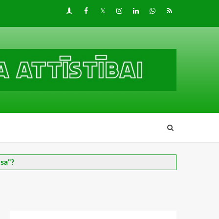
Draugiem
Facebook
Twitter
Instagram
LinkedIn
whatsapp
RSS
esa"?