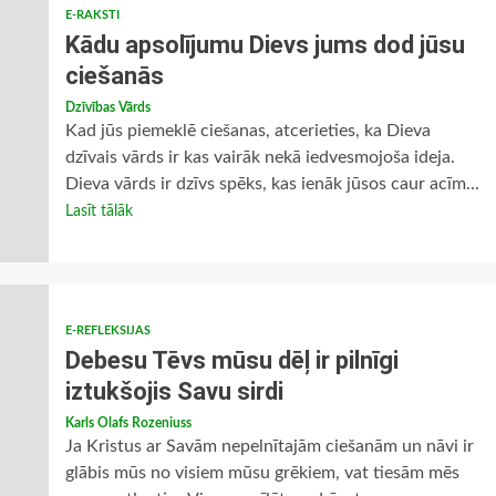
E-RAKSTI
Kādu apsolījumu Dievs jums dod jūsu
ciešanās
Dzīvības Vārds
Kad jūs piemeklē ciešanas, atcerieties, ka Dieva
dzīvais vārds ir kas vairāk nekā iedvesmojoša ideja.
Dieva vārds ir dzīvs spēks, kas ienāk jūsos caur acīm...
Lasīt tālāk
E-REFLEKSIJAS
Debesu Tēvs mūsu dēļ ir pilnīgi
iztukšojis Savu sirdi
Karls Olafs Rozeniuss
Ja Kristus ar Savām nepelnītajām ciešanām un nāvi ir
glābis mūs no visiem mūsu grēkiem, vat tiesām mēs