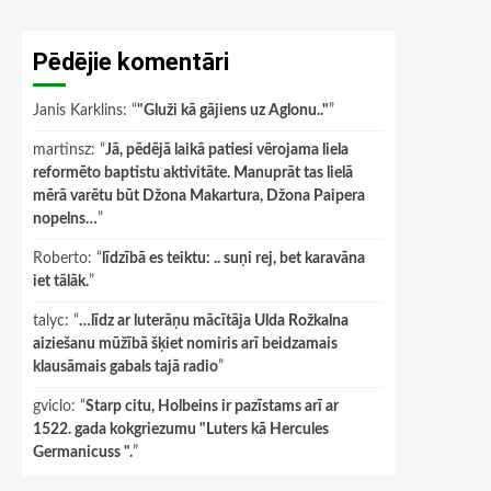
Pēdējie komentāri
Janis Karklins
: “
"Gluži kā gājiens uz Aglonu.."
”
martinsz
: “
Jā, pēdējā laikā patiesi vērojama liela
reformēto baptistu aktivitāte. Manuprāt tas lielā
mērā varētu būt Džona Makartura, Džona Paipera
nopelns…
”
Roberto
: “
līdzībā es teiktu: .. suņi rej, bet karavāna
iet tālāk.
”
talyc
: “
…līdz ar luterāņu mācītāja Ulda Rožkalna
aiziešanu mūžībā šķiet nomiris arī beidzamais
klausāmais gabals tajā radio
”
gviclo
: “
Starp citu, Holbeins ir pazīstams arī ar
1522. gada kokgriezumu "Luters kā Hercules
Germanicuss ".
”