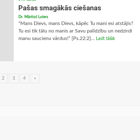
Pašas smagākās ciešanas
Dr. Mārtiņš Luters
“Mans Dievs, mans Dievs, kāpēc Tu mani esi atstājis?
Tu esi tik tālu no manis ar Savu palīdzību un nedzirdi
manu saucienu vārdus!” [Ps.22:2]...
Lasīt tālāk
ņu
2
3
4
»
vigācija