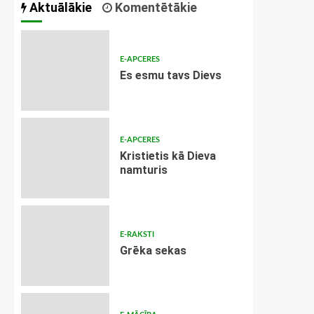
Aktuālākie
Komentētākie
E-APCERES
Es esmu tavs Dievs
E-APCERES
Kristietis kā Dieva
namturis
E-RAKSTI
Grēka sekas