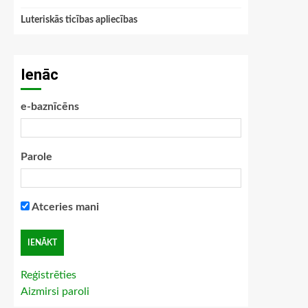
Luteriskās ticības apliecības
Ienāc
e-baznīcēns
Parole
Atceries mani
Reģistrēties
Aizmirsi paroli