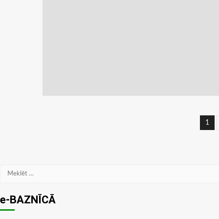
Zi
1
na
Meklēt:
e-BAZNĪCĀ