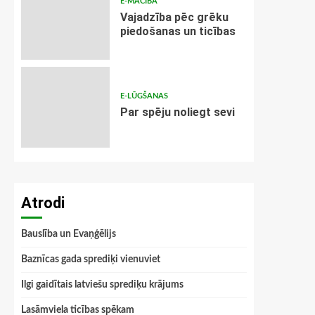
E-MĀCĪBA
Vajadzība pēc grēku
piedošanas un ticības
E-LŪGŠANAS
Par spēju noliegt sevi
Atrodi
Bauslība un Evaņģēlijs
Baznīcas gada sprediķi vienuviet
Ilgi gaidītais latviešu sprediķu krājums
Lasāmviela ticības spēkam