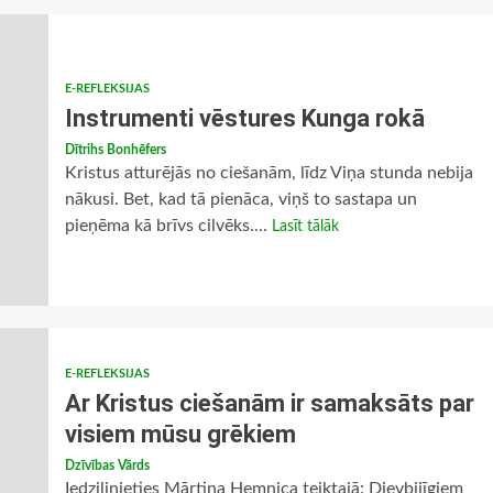
E-REFLEKSIJAS
Instrumenti vēstures Kunga rokā
Dītrihs Bonhēfers
Kristus atturējās no ciešanām, līdz Viņa stunda nebija
nākusi. Bet, kad tā pienāca, viņš to sastapa un
pieņēma kā brīvs cilvēks....
Lasīt tālāk
E-REFLEKSIJAS
Ar Kristus ciešanām ir samaksāts par
visiem mūsu grēkiem
Dzīvības Vārds
Iedziļinieties Mārtiņa Hemnica teiktajā: Dievbijīgiem