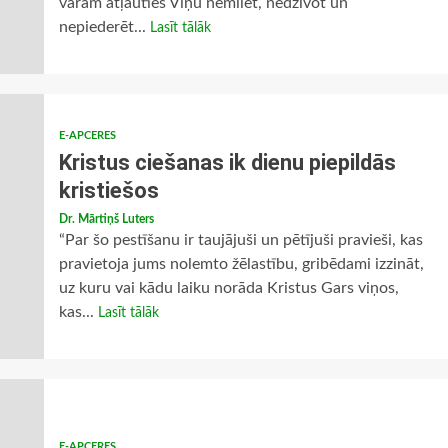
varam atļauties Viņu nemīlēt, nedzīvot un
nepiederēt...
Lasīt tālāk
E-APCERES
Kristus ciešanas ik dienu piepildās
kristiešos
Dr. Mārtiņš Luters
“Par šo pestīšanu ir taujājuši un pētījuši pravieši, kas
pravietoja jums nolemto žēlastību, gribēdami izzināt,
uz kuru vai kādu laiku norāda Kristus Gars viņos,
kas...
Lasīt tālāk
E-APCERES