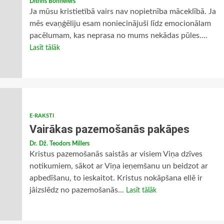
Dītrihs Bonhēfers
Ja mūsu kristietībā vairs nav nopietnība māceklībā. Ja
mēs evaņģēliju esam noniecinājuši līdz emocionālam
pacēlumam, kas neprasa no mums nekādas pūles....
Lasīt tālāk
E-RAKSTI
Vairākas pazemošanās pakāpes
Dr. Dž. Teodors Millers
Kristus pazemošanās saistās ar visiem Viņa dzīves
notikumiem, sākot ar Viņa ieņemšanu un beidzot ar
apbedīšanu, to ieskaitot. Kristus nokāpšana ellē ir
jāizslēdz no pazemošanās...
Lasīt tālāk