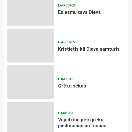
E-APCERES
Es esmu tavs Dievs
E-APCERES
Kristietis kā Dieva namturis
E-RAKSTI
Grēka sekas
E-MĀCĪBA
Vajadzība pēc grēku
piedošanas un ticības