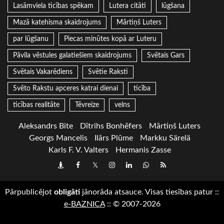
Lasāmviela ticības spēkam
Lutera citāti
lūgšana
Mazā katehisma skaidrojums
Mārtiņš Luters
par lūgšanu
Piecas minūtes kopā ar Luteru
Pāvila vēstules galatiešiem skaidrojums
Svētais Gars
Svētais Vakarēdiens
Svētie Raksti
Svēto Rakstu apceres katrai dienai
ticība
ticības realitāte
Tēvreize
velns
Aleksandrs Bite
Dītrihs Bonhēfers
Mārtiņš Luters
Georgs Mancelis
Ilārs Plūme
Markku Särelä
Karls F. V. Valters
Hermanis Zasse
Draugiem
Facebook
Twitter
Instagram
LinkedIn
whatsapp
RSS
Pārpublicējot
obligāti
jānorāda atsauce. Visas tiesības patur
::
e-BAZNICA
::
© 2007-2026