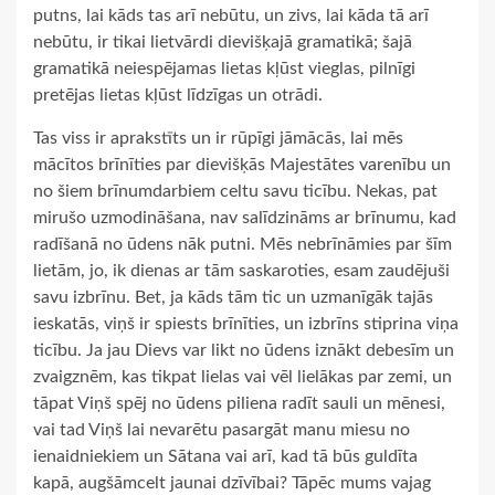
putns, lai kāds tas arī nebūtu, un zivs, lai kāda tā arī
nebūtu, ir tikai lietvārdi dievišķajā gramatikā; šajā
gramatikā neiespējamas lietas kļūst vieglas, pilnīgi
pretējas lietas kļūst līdzīgas un otrādi.
Tas viss ir aprakstīts un ir rūpīgi jāmācās, lai mēs
mācītos brīnīties par dievišķās Majestātes varenību un
no šiem brīnumdarbiem celtu savu ticību. Nekas, pat
mirušo uzmodināšana, nav salīdzināms ar brīnumu, kad
radīšanā no ūdens nāk putni. Mēs nebrīnāmies par šīm
lietām, jo, ik dienas ar tām saskaroties, esam zaudējuši
savu izbrīnu. Bet, ja kāds tām tic un uzmanīgāk tajās
ieskatās, viņš ir spiests brīnīties, un izbrīns stiprina viņa
ticību. Ja jau Dievs var likt no ūdens iznākt debesīm un
zvaigznēm, kas tikpat lielas vai vēl lielākas par zemi, un
tāpat Viņš spēj no ūdens piliena radīt sauli un mēnesi,
vai tad Viņš lai nevarētu pasargāt manu miesu no
ienaidniekiem un Sātana vai arī, kad tā būs guldīta
kapā, augšāmcelt jaunai dzīvībai? Tāpēc mums vajag