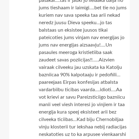
pasakai….tas ir jauki jo lielaaka dalja no
jums tieshaam ir laimigi….bet tie no jums
kuriem nav sava speeka taa arii nekad
neredz juusu Dieva speeku…jo tas
balstaas un eksistee juusos tikai
pateicoties jums vinjam nav energijas jo
jums nav energijas aizsaavju!….Un
pasaules meeroga kristietiiba saak
zaudeet savas poziicijas!!…..Aizvien
vairaak cilveeku jau uzskata ka Katolju
bazniicaa 90% kalpotaaju ir pedofiili…
paareejaas Eirpas konfesijas atbalsta
vardarbiibu ticibas vaarda….idioti….Aa
vot krievi ar savu Pareizsticiigo bazniicu
manii veel viesh interesi jo vinjiem ir taa
energija kura speej eksisteet arii bez
cilveeka ticiibas…Kad biju Chernobiljaa
vinju klosterii tur iekshaa nebij radiacijas
neskatoties uz to ka arpusee vienkaarshi