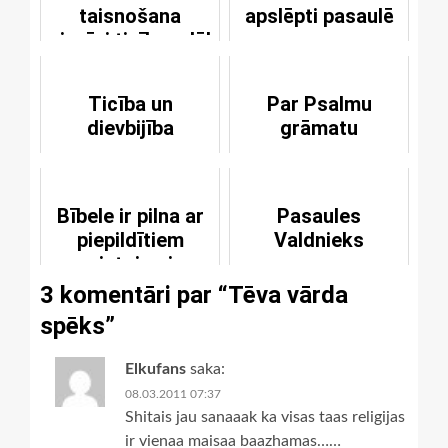
taisnošana
apslēpti pasaulē
vienīgi ticības dēļ
caur Jēzu Kristu
Ticība un
Par Psalmu
dievbijība
grāmatu
Bībele ir pilna ar
Pasaules
piepildītiem
Valdnieks
pravietojumiem
3 komentāri par “
Tēva vārda
spēks
”
Elkufans
saka:
08.03.2011 07:37
Shitais jau sanaaak ka visas taas religijas
ir vienaa maisaa baazhamas……