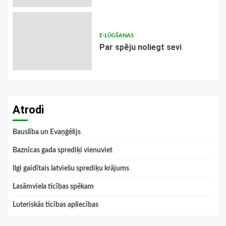
E-LŪGŠANAS
Par spēju noliegt sevi
Atrodi
Bauslība un Evaņģēlijs
Baznīcas gada sprediķi vienuviet
Ilgi gaidītais latviešu sprediķu krājums
Lasāmviela ticības spēkam
Luteriskās ticības apliecības