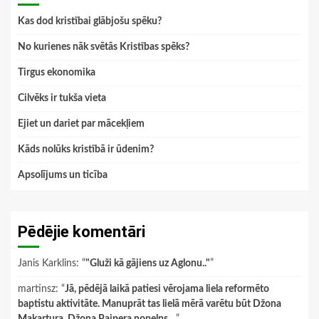
Kas dod kristībai glābjošu spēku?
No kurienes nāk svētās Kristības spēks?
Tirgus ekonomika
Cilvēks ir tukša vieta
Ejiet un dariet par mācekļiem
Kāds nolūks kristībā ir ūdenim?
Apsolījums un ticība
Pēdējie komentāri
Janis Karklins
: “
"Gluži kā gājiens uz Aglonu.."
”
martinsz
: “
Jā, pēdējā laikā patiesi vērojama liela reformēto
baptistu aktivitāte. Manuprāt tas lielā mērā varētu būt Džona
Makartura, Džona Paipera nopelns…
”