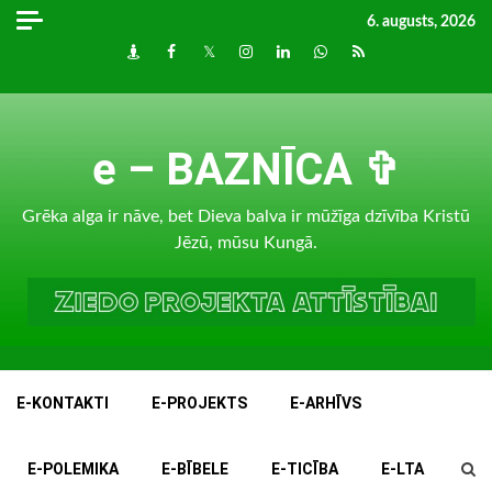
Skip
6. augusts, 2026
to
Draugiem
Facebook
Twitter
Instagram
LinkedIn
whatsapp
RSS
content
e – BAZNĪCA ✞
Grēka alga ir nāve, bet Dieva balva ir mūžīga dzīvība Kristū
Jēzū, mūsu Kungā.
E-KONTAKTI
E-PROJEKTS
E-ARHĪVS
E-POLEMIKA
E-BĪBELE
E-TICĪBA
E-LTA