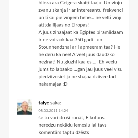
blieza ara Geigera skaitiitaaju! Un vinju
zvanu skanja ir ar interesantu frekvenci
un tikai pie vinjiem hehe… ne velti vinji
atttdaliijaas no Eiropas!
A juus zinaajaat ka Egiptes piramiidaam
ir ne vairaak kaa 350 gadi…un
Stounhendzhai arii apmeeram taa? He
he deru ka nee! A veel juus daudzko
nezinat! Nu gluzhi kaa es….! Eh veelu
jums to labaako….gan jau juus veel visu
piedziivosiet ja ne shajaa dziivee tad
nakamajaa :D
talyc
saka:
08.03.2011 14:24
še tu vari droši runāt, Elkufans.
neredzu nekādu iemeslu lai tavs
komentārs taptu dzēsts