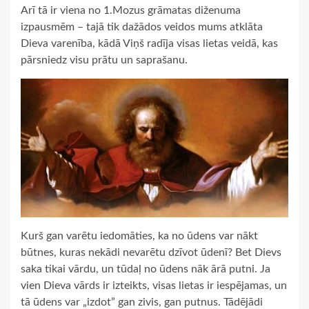
Arī tā ir viena no 1.Mozus grāmatas diženuma
izpausmēm – tajā tik dažādos veidos mums atklāta
Dieva varenība, kādā Viņš radīja visas lietas veidā, kas
pārsniedz visu prātu un saprašanu.
Kurš gan varētu iedomāties, ka no ūdens var nākt
būtnes, kuras nekādi nevarētu dzīvot ūdenī? Bet Dievs
saka tikai vārdu, un tūdaļ no ūdens nāk ārā putni. Ja
vien Dieva vārds ir izteikts, visas lietas ir iespējamas, un
tā ūdens var „izdot” gan zivis, gan putnus. Tādējādi