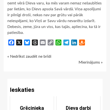
ņemt vērā Dieva varu, ka mēs varam nemaz nešaubīties
par lietām, ko Dievs apsola Savā vārdā. Viņa apsolījumi
ir pilnīgi droši, nekas nav par grūtu vai pārāk
neiespējami, ko Viņš ar Savu vārdu nevarētu izdarīt.
Debesis, zeme, jūra un viss, kas tajās, apliecina, ka tā ir
patiesība.
Facebook
X
Bluesky
Threads
Email
Copy
WhatsApp
Telegram
LinkedIn
Draugiem
Link
Continue
« Nedrīkst zaudēt ne brīdi
Mierinājums »
Reading
Ieskaties
Grēcinieka
Dieva darbi