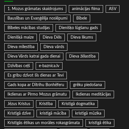
1. Mozus grāmatas skaidrojums
animācijas filma
ASV
Bauslības un Evaņģēlija noslēpumi
Bībele
Bībeles mācības studijas
Dienišķo lūgšanu gads
Dienišķā maize
Dieva Dēls
Dieva likums
Dieva mīlestība
Dieva vārds
Dieva Vārds katrai gada dienai
Dieva žēlastība
Dzīvības ceļš
e-baznica.lv
Es gribu dzīvot šīs dienas ar Tevi
Gads kopa ar Dītrihu Bonhēferu
grēku piedošana
Ikdienas ar Pirmo Mozus grāmatu
Ikdienas meditācijas
Jēzus Kristus
Kristība
Kristīgā dogmatika
Kristīgā dzīve
kristīgā mācība
kristīgā mūzika
Kristīgās ētikas un morāles rokasgrāmata
kristīgā ētika