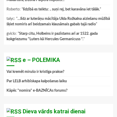
Roberto
: “
līdzībā es teiktu: .. suņi rej, bet karavāna iet tālāk.
”
talyc
: “
…līdz ar luterāņu mācītāja Ulda Rožkalna aiziešanu mūžībā
šķiet nomiris arī beidzamais klausāmais gabals tajā radio
”
gviclo
: “
Starp citu, Holbeins ir pazīstams arī ar 1522. gada
kokgriezumu "Luters kā Hercules Germanicuss ".
”
e – POLEMIKA
Vai kremēt mirušo ir kristīga prakse?
Par LELB arhibīskapa kalpošanas laiku
Kāpēc "nomira" e-BAZNĪCAs forums?
Dieva vārds katrai dienai