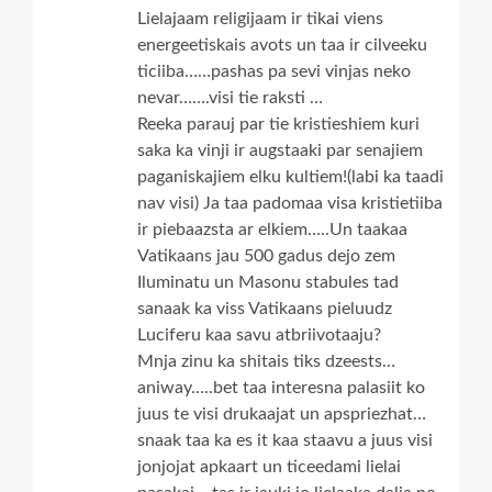
Lielajaam religijaam ir tikai viens
energeetiskais avots un taa ir cilveeku
ticiiba……pashas pa sevi vinjas neko
nevar…….visi tie raksti …
Reeka parauj par tie kristieshiem kuri
saka ka vinji ir augstaaki par senajiem
paganiskajiem elku kultiem!(labi ka taadi
nav visi) Ja taa padomaa visa kristietiiba
ir piebaazsta ar elkiem…..Un taakaa
Vatikaans jau 500 gadus dejo zem
Iluminatu un Masonu stabules tad
sanaak ka viss Vatikaans pieluudz
Luciferu kaa savu atbriivotaaju?
Mnja zinu ka shitais tiks dzeests…
aniway…..bet taa interesna palasiit ko
juus te visi drukaajat un apspriezhat…
snaak taa ka es it kaa staavu a juus visi
jonjojat apkaart un ticeedami lielai